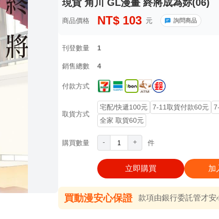
現貨 角川 GL漫畫 終將成為妳(06)
NT$
103
商品價格
元
詢問商品
刊登數量
1
銷售總數
4
付款方式
宅配/快遞100元
7-11取貨付款60元
7
取貨方式
全家 取貨60元
-
+
購買數量
件
立即購買
加
買動漫安心保證
款項由銀行委託管才安心 