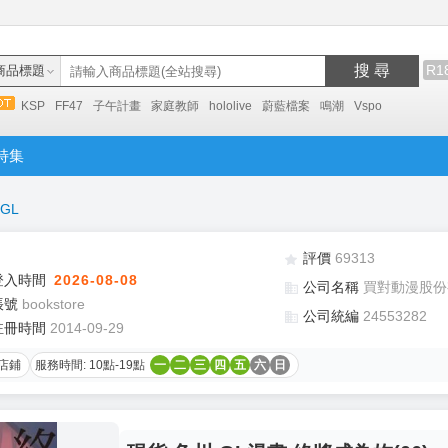
搜 尋
R1
商品標題
KSP
FF47
子午計畫
家庭教師
hololive
蔚藍檔案
鳴潮
Vspo
特集
GL
評價
69313
登入時間
2026-08-08
公司名稱
買對動漫股份
帳號
bookstore
公司統編
24553282
註冊時間
2014-09-29
店鋪
服務時間: 10點-19點
一
二
三
四
五
六
日