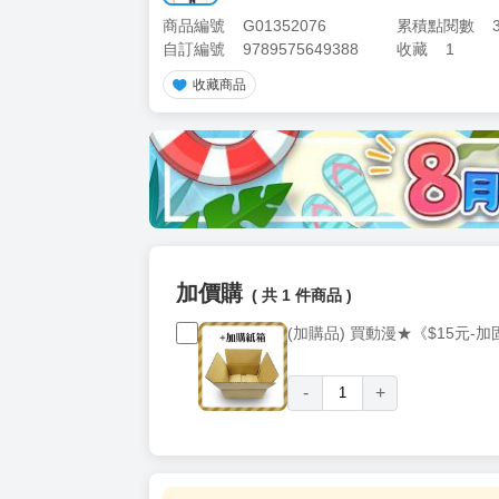
商品編號
G01352076
累積點閱數
自訂編號
9789575649388
收藏
1
收藏商品
加價購
( 共
1
件商品 )
(加購品) 買動漫★《$15元-
-
+