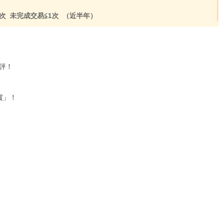
次 未完成交易≦1次 （近半年）
好評！
賞」！
！