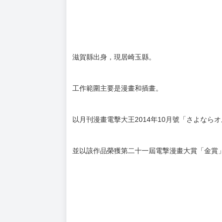
滋賀縣出身，現居崎玉縣。
工作範圍主要是漫畫和插畫。
以月刊漫畫電擊大王2014年10月號「さよなら
並以該作品榮獲第二十一屆電撃漫畫大賞「金賞