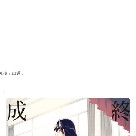
オルタ」出道，
」！