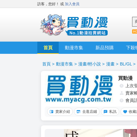
訪客，您好！
或
加入會員
首頁
動漫市集
新品預購
下殺
首頁
>
動漫市集
>
漫畫/輕小說
>
漫畫
>
BL/GL
>
買動漫
上次
賣家
會員
賣家介紹
去逛店鋪
私訊
收藏