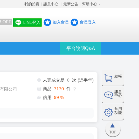
我的拍賣
訊息中心
最新公告
幫助中心
│
│
│
8 OFF
加入會員
會員登入
LINE登入
平台說明Q&A
結帳
未完成交易
0
次 (近半年)
商品
7170
件
有限公司
❔
訊息
中心
信用
99
%
常用
功能
TOP