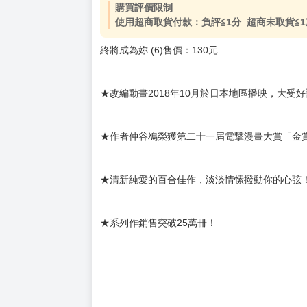
購買評價限制
使用超商取貨付款：負評≦1分 超商未取貨≦1
終將成為妳 (6)售價：130元
★改編動畫2018年10月於日本地區播映，大受
★作者仲谷鳰榮獲第二十一屆電撃漫畫大賞「金
★清新純愛的百合佳作，淡淡情愫撥動你的心弦
★系列作銷售突破25萬冊！