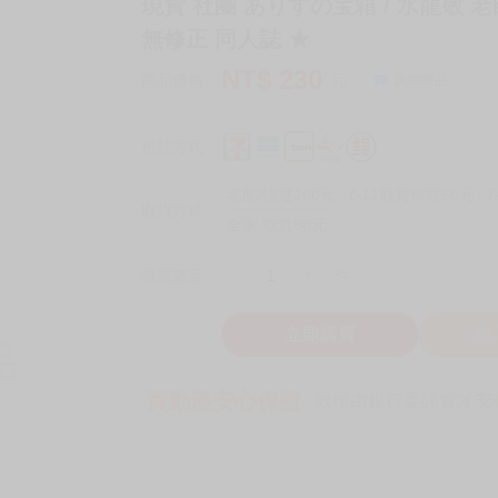
現貨 社團 ありすの宝箱 / 水龍敬 
無修正 同人誌 ★
NT$
230
商品價格
元
詢問商品
付款方式
宅配/快遞100元
7-11取貨付款60元
7
取貨方式
全家 取貨60元
-
+
購買數量
件
立即購買
加
買動漫安心保證
款項由銀行委託管才安心 