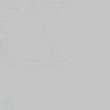
 景品 日版
【員林卡漫】TRINITY SEVEN
死神 黑崎一護
魔道書7使者 (21)送書套//奈央
516
晃徳//角川漫畫
售價
115
譚 (03))送
【大翰先生】現貨 景品 日版
//角川漫畫
FuRyu Re:從零開始的異世界
生活 雷姆 鬼衣裝 泡麵蓋 0516
售價
380
銷量:8
動漫徵才