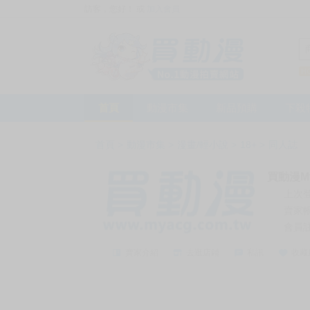
訪客，您好！
或
加入會員
首頁
動漫市集
新品預購
下殺
首頁
>
動漫市集
>
漫畫/輕小說
>
18+
>
同人誌
買動漫My
上次
賣家
會員
賣家介紹
去逛店鋪
私訊
收藏