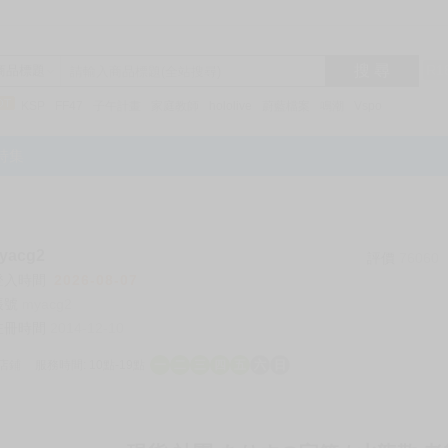
搜 尋
R1
商品標題
KSP
FF47
子午計畫
家庭教師
hololive
蔚藍檔案
鳴潮
Vspo
特集
acg2
評價
76060
登入時間
2026-08-07
帳號
myacg2
註冊時間
2014-12-10
店鋪
服務時間: 10點-19點
一
二
三
四
五
六
日