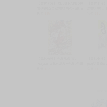
【員林卡漫】 CLUB NAKED裸
【員林卡漫
體俱樂部(全)送書套//砂河深紅//
送書套/神田 
東販漫畫
售價
115
售價
115
【員林卡漫】火鳥風傑 東方
【員林卡漫
Project 火鳥作品集//火鳥//角川
(02)送書套/
漫畫
售價
132
漫畫
售價
115
關於買