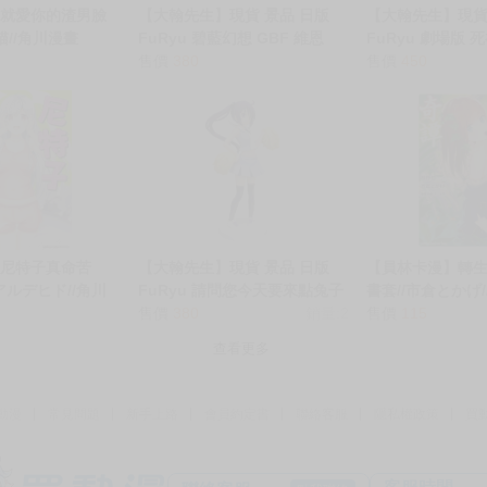
】就愛你的渣男臉
【大翰先生】現貨 景品 日版
【大翰先生】現貨
猫//角川漫畫
FuRyu 碧藍幻想 GBF 維恩
FuRyu 劇場版 
0516
售價
380
天鎖斬月 50cm 0
售價
450
】尼特子真命苦
【大翰先生】現貨 景品 日版
【員林卡漫】轉生奇
/アルデヒド//角川
FuRyu 請問您今天要來點兔子
書套//市倉とかげ
嗎？ 理世 夏季啦啦隊 Ver
售價
380
銷量:2
售價
115
0516
查看更多
動漫
常見問題
新手上路
會員約定書
聯絡客服
隱私權政策
買