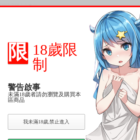
繁體中文版！！★☆
限
18歲限
制
警告啟事
未滿18歲者請勿瀏覽及購買本
區商品
我未滿18歲,禁止進入