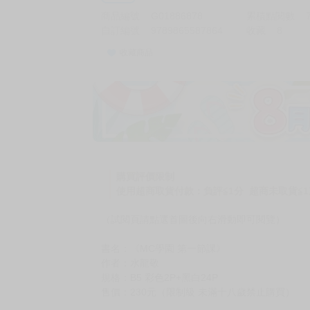
商品編號
G01886878
累積點閱數
自訂編號
9789865587864
收藏
8
收藏商品
購買評價限制
使用超商取貨付款：負評≦1分 超商未取貨≦1
（試閱頁請點選首圖後向右滑動即可閱覽）
書名：《MC學園 第一節課》
作者：水龍敬
規格：B5 彩色2P+黑白24P
售價：230元（限制級 未滿十八歲禁止購買）