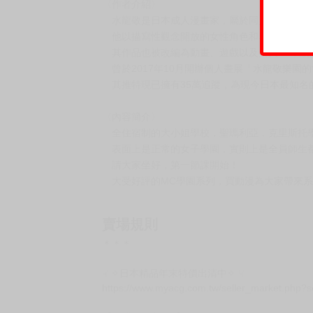
〈作者介紹〉
水龍敬是日本成人漫畫家，屬於同人誌社團「
他以描寫性觀念開放的女性角色和群交場面而
其作品也被改編為動畫、遊戲以及真人AV，設計
曾於2017年10月開辦個人畫展「水龍敬樂園的世
其推特現已擁有35萬追蹤，為現今日本最知名
〈內容簡介〉
全住宿制的大小姐學校，聖瑪利亞．克里斯托學
表面上是正常的女子學園，實則上是全員師生都
請大家坐好，第一節課開始！
大受好評的MC學園系列，買動漫為大家帶來系
賣場規則
＊＊＊
☟ ✧日本精品年末特價出清中✧ ☟
https://www.myacg.com.tw/seller_market.php?