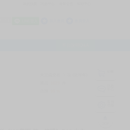
我的拍賣
訊息中心
最新公告
幫助中心
│
│
│
8 OFF
加入會員
會員登入
LINE登入
平台說明Q&A
結帳
未完成交易
0
次 (近半年)
商品
1023
件
❔
訊息
中心
信用
99
%
常用
功能
TOP