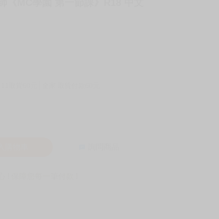
老師《MC學園 第一節課》R18 中文
-11取貨60元
全家 取貨付款60元
入購物車
詢問商品
! 保障您每一筆付款 !