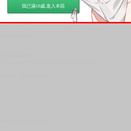
我已滿18歲,進入本區
愛麗絲的寶箱（ありすの宝箱）」
聞名，
的角色也有推出PVC模型。
界」，在2019年11月舉辦了「水龍敬世界」Cosplay活動，
的同人誌創作者之一。
園，通稱MC學園。
被洗腦，變成除了做愛以外什麼都不會想的性愛機器…
列作原點，從頭開始上課！
seller=8325&market_id=20691