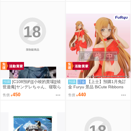
ズ
18
限制級商品
[C108預約][小竣的賣場][傾
【上士】預購1月免訂
預購
預購
訂金
世遊庵]ヤンデレちゃん、寝取ら
金 Furyu 景品 BiCute Ribbons
れる 同人誌id=3790378
緞帶服裝 刀劍神域 亞絲娜
450
440
售價
售價
18