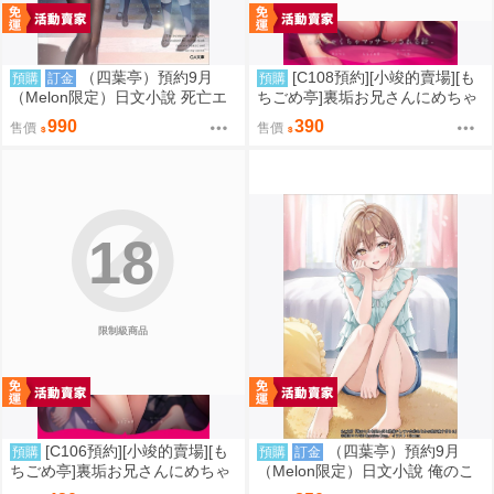
（四葉亭）預約9月
[C108預約][小竣的賣場][も
預購
訂金
預購
（Melon限定）日文小說 死亡エ
ちごめ亭]裏垢お兄さんにめちゃ
ンドを回避したギャルゲーのヒ
くちゃされる話2 同人誌id=3790
990
390
售價
售價
ロインたちが (3) へいろー
361
18
限制級商品
[C106預約][小竣的賣場][も
（四葉亭）預約9月
預購
預購
訂金
ちごめ亭]裏垢お兄さんにめちゃ
（Melon限定）日文小說 俺のこ
くちゃされる話【完全版】 同人
とを死んだと勘違いしていた幼