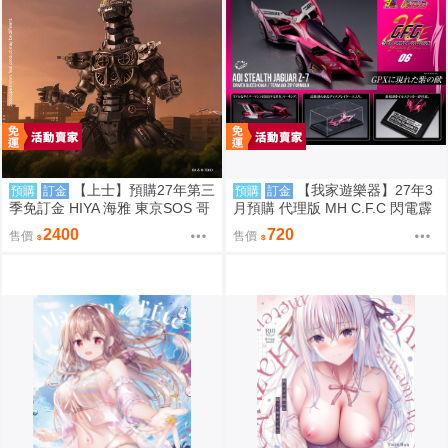
【上士】預購27年第三
【我家遊樂器】27年3
預購
訂金
預購
訂金
季免訂金 HIYA 海雅 東京SOS 哥
月預購 代理版 MH C.F.C 閃電霹
吉拉2003 3式機龍改
靂車 新世紀GPX 隱形美洲豹Z-7
2400
720
售價
售價