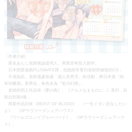
〈作者介紹〉
星名あんじ老師無論是同人、商業皆有投入創作。
日本戀愛遊戲PLUSMATE裡，也能經常看到老師所繪製的CG；
不僅如此，老師還參加過「蔵人美男児」的活動，將日本酒『純
米吟醸酒』美男化，角色名為『歌川幻燈』。
老師的同人作品有《夢の島》、《グルメなまものに...》系列，目
前出到第4集；
商業作品則有《BEAST OF BLOOD》、《一生イタい恋をしたい
よ》、《3Pラヴァーズシェアハウス》、
《ワールズエンドブルーバード》、《3Pラヴァーズシェアハウ
ス》。