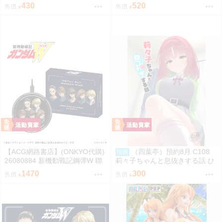
名耳機 收納包
430
520
售價
售價
【ACG網路書店】(ONKYO代購)
（四葉亭）預約8月 C108
預購
26080884 新機動戰記鋼彈W 聯
莉々子ちゃんと息抜きする話 ひ
名耳機 專屬充電器
ろっち
1470
300
售價
售價