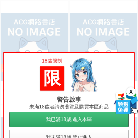
18歲限制
限
【ACG網路書店】(代訂)309642
【ACG網路書店】(代訂)309632
6090 週刊 Impreza 22B-STi VER
6090 週刊 Impreza 22B-STi VER
X
SION をつくる (6)
SION をつくる (5)
500
500
警告啟事
售價
售價
未滿18歲者請勿瀏覽及購買本區商品
我已滿18歲,進入本區
我未滿18歲,禁止進入