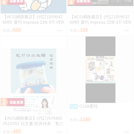
【ACG網路書店】(代訂)309642
【ACG網路書店】(代訂)309632
6080 週刊 Impreza 22B-STi VER
6080 週刊 Impreza 22B-STi VER
SION をつくる (2)
SION をつくる (1) 創刊號
500
150
售價
售價
C108委托
預購
【ACG網路書店】(代訂)978402
1180
售價
2519702 日文書 松井玲奈「私だ
けの水槽」
450
售價