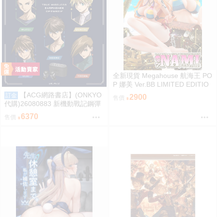
全新現貨 Megahouse 航海王 PO
P 娜美 Ver.BB LIMITED EDITIO
N PVC
【ACG網路書店】(ONKYO
訂金
2900
售價
代購)26080883 新機動戰記鋼彈
W 聯名耳機 CP-TWS01F
6370
售價