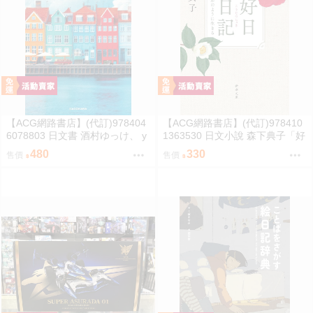
【ACG網路書店】(代訂)978404
【ACG網路書店】(代訂)978410
6078803 日文書 酒村ゆっけ、 y
1363530 日文小說 森下典子「好
ukke sakamura「明るい夜に、
日日記：季節のように生きる」
480
330
售價
售價
星を探して」