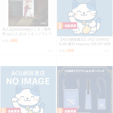
同人誌[3403249][オニオン製作
所 (おにたま(オニオンソフトウ
ェア))]昭和のカオスなゲームセ
【ACG網路書店】(代訂)309632
680
售價
ンター PART 2 (其他)
6100 週刊 Impreza 22B-STi VER
SION をつくる (10)
500
售價