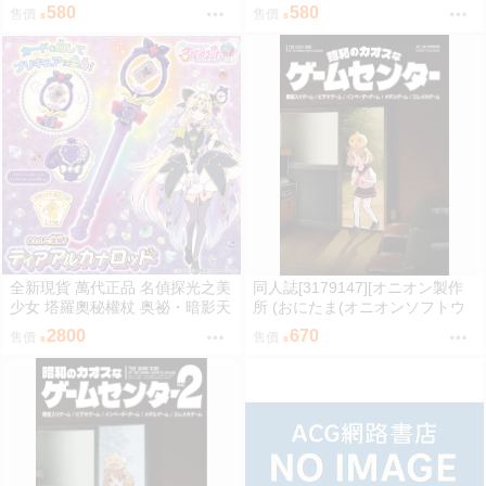
百鬼綾目
YS6 イコモチ hololive
580
580
售價
售價
全新現貨 萬代正品 名偵探光之美
同人誌[3179147][オニオン製作
少女 塔羅奧秘權杖 奥祕・暗影天
所 (おにたま(オニオンソフトウ
使 權杖 法杖 魔法棒 變身器 森亞
ェア))]昭和のカオスなゲームセ
2800
670
售價
售價
露露卡
ンター (其他)