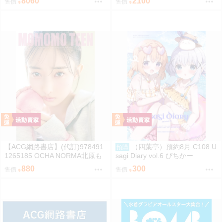
8060
2100
售價
售價
整專輯 完全生產限定盤
輯 通常盤
【ACG網路書店】(代訂)978491
（四葉亭）預約8月 C108 U
預購
1265185 OCHA NORMA北原も
sagi Diary vol.6 ぴちかー
も 寫真集「もももてぃーん。」
880
300
售價
售價