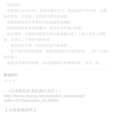
〈內容簡介〉
故事發生在2019年，接連不斷的天災、政治家的不幸消息、消費
稅的增加、不景氣、年輕世代的性慾減退…，
種種原因使得大草食時代的齒輪開始轉動。
對於從異世界來的夢魔們，這是件非常惱人的事。
就算餓死，也要找到能提供高品質精氣的男人！兩人在街上尋覓
著，於是盯上了無家可歸的他…。
「雖然有點失禮，但讓我品嘗下味道吧…」
「接下來的問題很重要，我希望你能好好地回答我…，你一天自●
幾次呢？」
被當成美食對待的他，就這樣被兩位夢魔帶回家『培育』著。
賣場規則