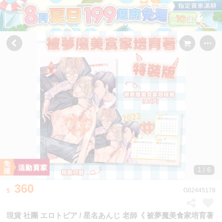
1 / 6
360
G02445178
現貨 社團 エロトピア / 星名あんじ 老師《 被夢魔美食家培育著