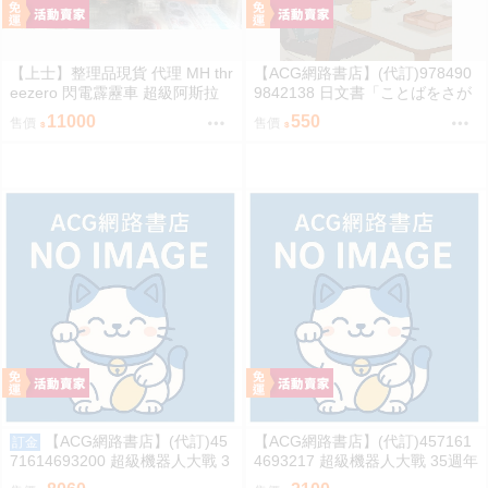
【上士】整理品現貨 代理 MH thr
【ACG網路書店】(代訂)978490
eezero 閃電霹靂車 超級阿斯拉
9842138 日文書「ことばをさが
完全變形 無壓克力盒 請詳閱內文
す絵日記辞典」YUEISHA DICTI
11000
550
售價
售價
ONARY
【ACG網路書店】(代訂)45
【ACG網路書店】(代訂)457161
訂金
71614693200 超級機器人大戰 3
4693217 超級機器人大戰 35週年
5週年紀念 JAM Project 主題歌完
紀念 JAM Project 主題歌完整專