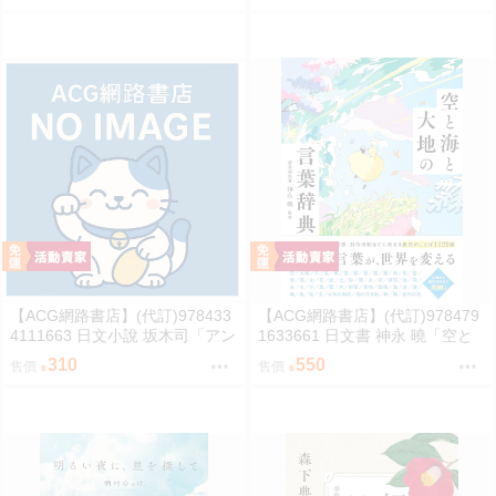
【ACG網路書店】(代訂)978433
【ACG網路書店】(代訂)978479
4111663 日文小說 坂木司「アン
1633661 日文書 神永 曉「空と
と幸福」
海と大地の言葉辞典」
310
550
售價
售價