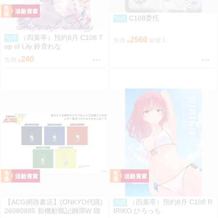
C108委托
預購
（四葉亭）預約8月 C108 T
預購
2560
售價
銷量:1
op of Lily 鈴音れな
240
售價
【ACG網路書店】(ONKYO代購)
（四葉亭）預約8月 C108 R
預購
26080885 新機動戰記鋼彈W 聯
IRIKO ひろっち