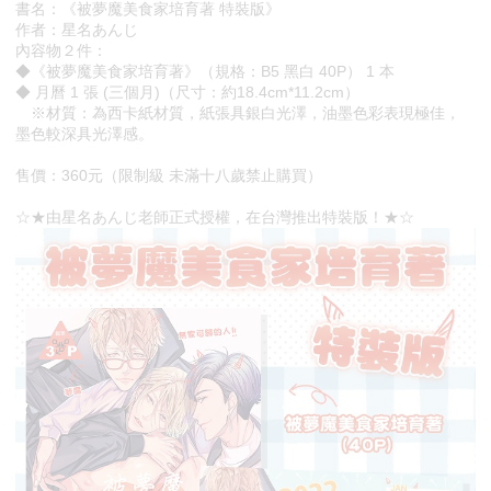
書名：《被夢魔美食家培育著 特裝版》
作者：星名あんじ
內容物２件：
◆《被夢魔美食家培育著》（規格：B5 黑白 40P） 1 本
◆ 月曆 1 張 (三個月)（尺寸：約18.4cm*11.2cm）
※材質：為西卡紙材質，紙張具銀白光澤，油墨色彩表現極佳，
墨色較深具光澤感。
售價：360元（限制級 未滿十八歲禁止購買）
☆★由星名あんじ老師正式授權，在台灣推出特裝版！★☆