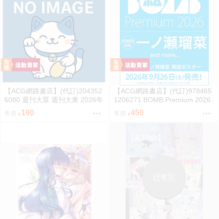
【ACG網路書店】(代訂)204352
【ACG網路書店】(代訂)978465
6080 週刊大眾 週刊大衆 2026年
1206271 BOMB Premium 2026
8月31日號 附:海報
封面:一ノ瀬瑠菜 附:雙面海報
190
450
售價
售價
已售完