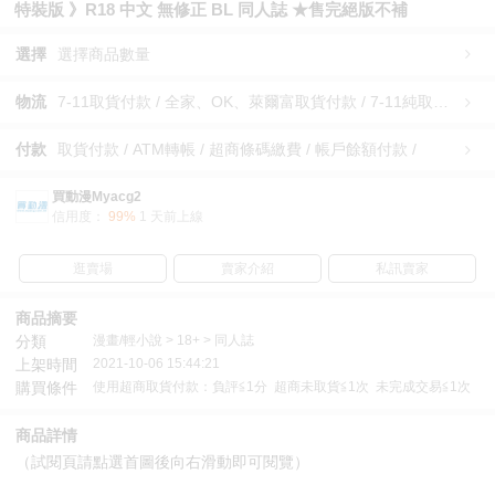
特裝版 》R18 中文 無修正 BL 同人誌 ★售完絕版不補
選擇
選擇商品數量
物流
7-11取貨付款 / 全家、OK、萊爾富取貨付款 / 7-11純取貨 / 全家、OK、萊爾富純取貨 / 宅配/快遞 /
付款
取貨付款 / ATM轉帳 / 超商條碼繳費 / 帳戶餘額付款 /
買動漫Myacg2
信用度：
99%
1 天前上線
逛賣場
賣家介紹
私訊賣家
商品摘要
分類
漫畫/輕小說 > 18+ > 同人誌
上架時間
2021-10-06 15:44:21
購買條件
使用超商取貨付款：負評≦1分 超商未取貨≦1次 未完成交易≦1次
商品詳情
（試閱頁請點選首圖後向右滑動即可閱覽）