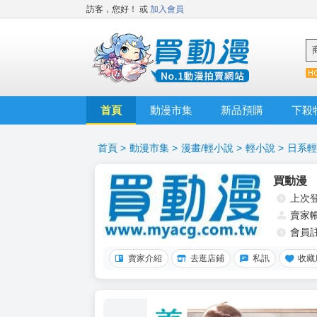
訪客，您好！
或
加入會員
首頁
動漫市集
新品預購
下殺
首頁
>
動漫市集
>
漫畫/輕小說
>
輕小說
>
日系輕
買動漫
上次
賣家
會員
賣家介紹
去逛店鋪
私訊
收藏