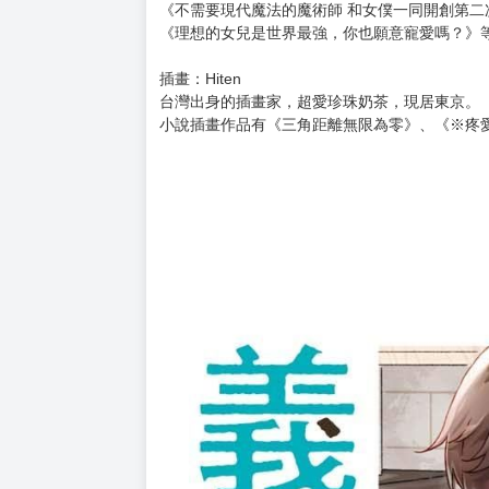
作者介紹
作者：三河ごーすと
小說家、腳本作家，活躍於輕小說界或遊戲腳本
2011年以《ウィザード &ウォーリアー・ウィ
獲第18屆電擊小說大賞「銀賞」出道。
主要作品有《自稱F級的哥哥似乎要稱霸以遊戲
《逆轉召喚~全校被召喚到連隱藏設定我都瞭若指
《不需要現代魔法的魔術師 和女僕一同開創第二
《理想的女兒是世界最強，你也願意寵愛嗎？》
插畫：Hiten
台灣出身的插畫家，超愛珍珠奶茶，現居東京。
小說插畫作品有《三角距離無限為零》、《※疼