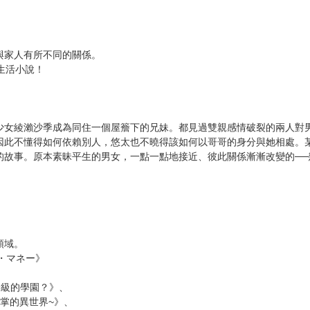
次 未完成交易≦1次 （近半年）
頁 / 總頁數 264頁
。
與家人有所不同的關係。
生活小說！
少女綾瀨沙季成為同住一個屋簷下的兄妹。都見過雙親感情破裂的兩人對
因此不懂得如何依賴別人，悠太也不曉得該如何以哥哥的身分與她相處。
的故事。原本素昧平生的男女，一點一點地接近、彼此關係漸漸改變的──