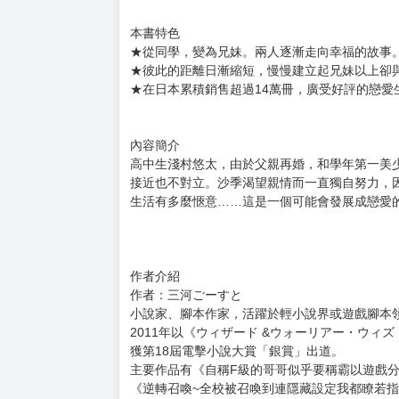
購買評價限制
使用超商取貨付款：負評≦1分 超商未取貨≦1
義妹生活 (1)
售 價：200元
作 者：三河 ごーすと 插畫：Hiten
出版社：32開(12.7x18.8 cm) / 彩 8頁 / 單 256
語 言：繁體中文
本書特色
★從同學，變為兄妹。兩人逐漸走向幸福的故事
★彼此的距離日漸縮短，慢慢建立起兄妹以上卻
★在日本累積銷售超過14萬冊，廣受好評的戀愛
內容簡介
高中生淺村悠太，由於父親再婚，和學年第一美
接近也不對立。沙季渴望親情而一直獨自努力，
生活有多麼愜意……這是一個可能會發展成戀愛