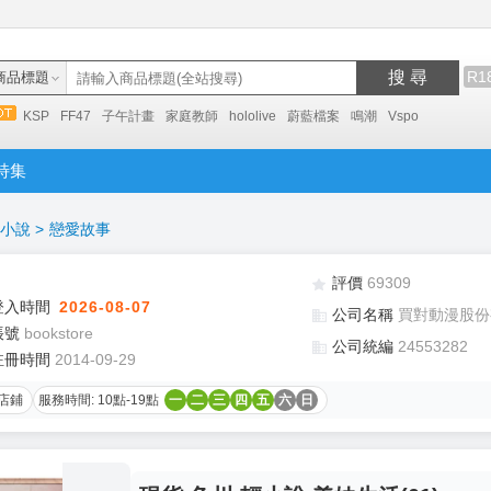
搜 尋
R1
商品標題
KSP
FF47
子午計畫
家庭教師
hololive
蔚藍檔案
鳴潮
Vspo
特集
小說
>
戀愛故事
評價
69309
登入時間
2026-08-07
公司名稱
買對動漫股份
帳號
bookstore
公司統編
24553282
註冊時間
2014-09-29
店鋪
服務時間: 10點-19點
一
二
三
四
五
六
日