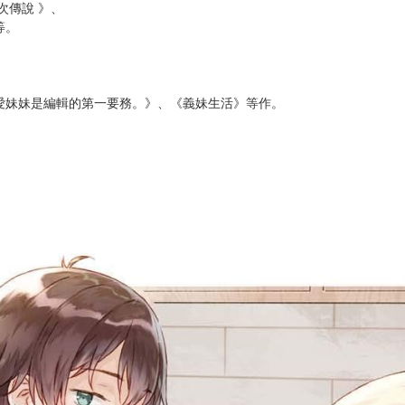
領域。
ズ・マネー》
分級的學園？》、
掌的異世界~》、
次傳說 》、
等。
愛妹妹是編輯的第一要務。》、《義妹生活》等作。