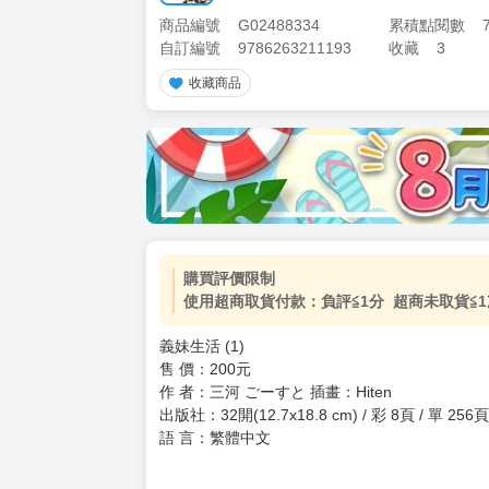
商品編號
G02488334
累積點閱數
自訂編號
9786263211193
收藏
3
收藏商品
加價購
( 共
1
件商品 )
(加購品) 買動漫★《$15元-
-
+