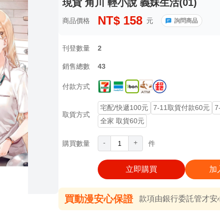
現貨 角川 輕小說 義妹生活(01)
NT$
158
商品價格
元
詢問商品
刊登數量
2
銷售總數
43
付款方式
宅配/快遞100元
7-11取貨付款60元
7
取貨方式
全家 取貨60元
-
+
購買數量
件
立即購買
加
買動漫安心保證
款項由銀行委託管才安心 