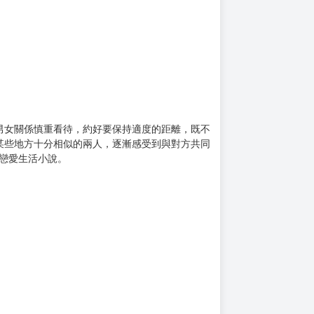
上架時間
本頁面最後編輯時間
2021-11-13 17:53:45
2026-05-19 11:29
男女關係慎重看待，約好要保持適度的距離，既不
某些地方十分相似的兩人，逐漸感受到與對方共同
戀愛生活小說。