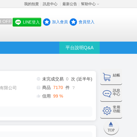
我的拍賣
訊息中心
最新公告
幫助中心
│
│
│
8 OFF
加入會員
會員登入
LINE登入
平台說明Q&A
結帳
未完成交易
0
次 (近半年)
商品
7170
件
有限公司
❔
訊息
中心
信用
99
%
常用
功能
TOP