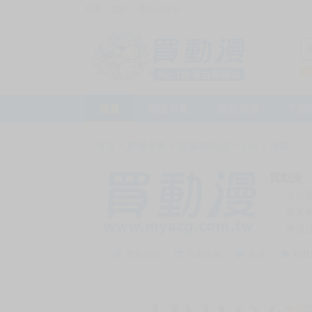
訪客，您好！
或
加入會員
首頁
動漫市集
新品預購
下殺
首頁
>
動漫市集
>
漫畫/輕小說
>
18+
>
漫畫
買動漫
上次
賣家
會員
賣家介紹
去逛店鋪
私訊
收藏