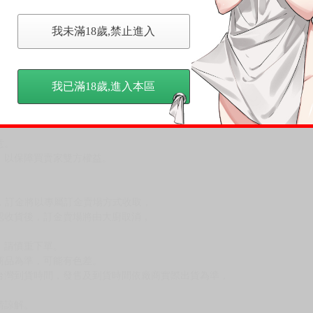
伏洛基亞吧》（青文出版）
我未滿18歲,禁止進入
的工作》（東立出版）
我已滿18歲,進入本區
，下標後視同完全同意】
尋其他店家，謝謝。
變動，一旦收到就會盡快寄出。
到齊後一起發貨。
品為主。
反應，逾期不受理。
反應，將直接加入黑名單，還請下單後準時取貨。
意。
，以保障買賣家雙方權益。