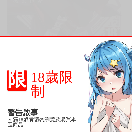
限
18歲限
制
警告啟事
未滿18歲者請勿瀏覽及購買本
區商品