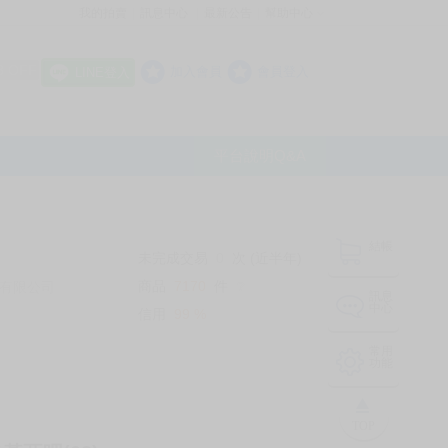
我的拍賣
訊息中心
最新公告
幫助中心
│
│
│
8 OFF
加入會員
會員登入
LINE登入
平台說明Q&A
結帳
未完成交易
0
次 (近半年)
商品
7170
件
有限公司
❔
訊息
中心
信用
99
%
常用
功能
TOP