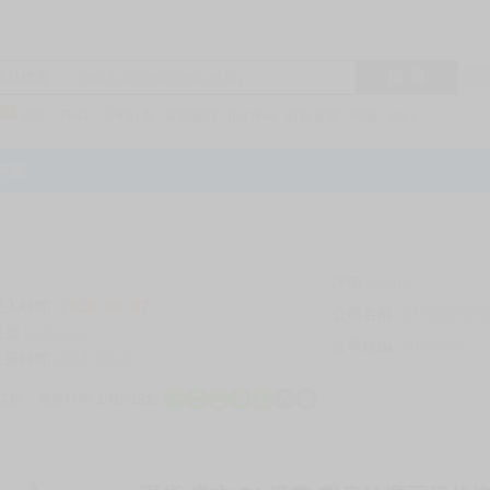
搜 尋
R1
商品標題
KSP
FF47
子午計畫
家庭教師
hololive
蔚藍檔案
鳴潮
Vspo
特集
評價
69309
登入時間
2026-08-07
公司名稱
買對動漫股份
帳號
bookstore
公司統編
24553282
註冊時間
2014-09-29
店鋪
服務時間: 10點-19點
一
二
三
四
五
六
日