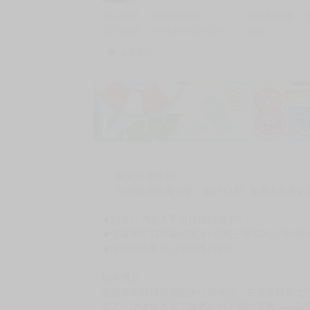
商品編號
G02660390
累積點閱數
自訂編號
9786263039698
收藏
1
收藏商品
加價購
( 共
1
件商品 )
(加購品) 買動漫★《$15元-
-
+