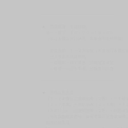
［日本精品］
◆日本精品單筆滿NT$4,000須先支付 10% 
待買家收到訂單商品，確認品項數量無誤，並確
訂金金額將退回至買動漫錢包。
◆日本精品為受注代購性質，結單後恕無法取消
◆日本精品圖像僅供參考，設計及式樣請以實際
◆日本精品的標題月份是日本上市時間，不等於
約發售後1個月-2個月抵台。
◆如遇缺貨或砍單，將另行通知並取消訂單，敬
━━━━━━━━━━━━━━━━━━
★ 賣場營運、出貨時間
週一～週五 １０：００～１９：００
（假日＆國定假日休息，客服會不定時回覆）
．現貨商品：１～２天出貨（不含假日＆國定
．已上市且非現貨商品：
－每週四～日下單者，於隔週五出貨
－每週一～三下單者，於隔週四出貨