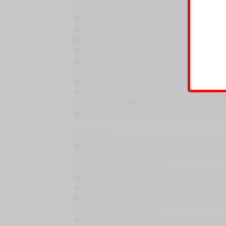
生日3月9日、血型AB型。作品《獻身給魔王伊
《融化的傷痕》（青文出版）《被強攻天使擁抱
賣場規則
【下標前，請詳閱以下事項，完全同意才請下標
［一般商品］
◆有任何問題請聯繫客服。
用評價溝通者，日後將不再提供購書服務，請另
◆預購商品的出貨時間依出版社供貨情形會有所
◆不同月份商品可一起結帳，等訂單內所有商品
◆預購商品皆無現貨，商品圖為示意圖，請以實
◆商品如有缺件、瑕疵，請務必取貨3日內留言
◆書籍拆封無法更換及退貨(內頁印刷瑕疵例外)
書籍有問題請不要拆封，請私訊大廚協助。
◆逾期未取且訂單取消後三個工作天內未有任何
◆書籍贈品&上市日、依出版社最終公布為主。
有時會上市前更改贈品內容或延後出版，還請注
◆網路購物取貨後開箱時建議全程錄影拍照存證