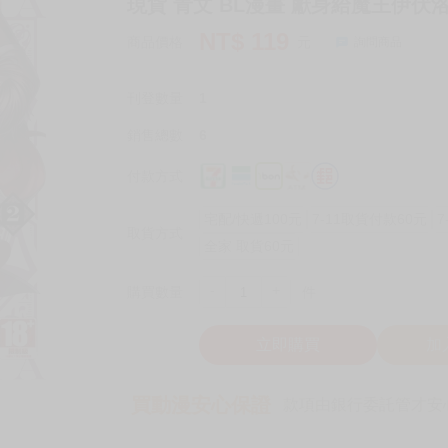
現貨 青文 BL漫畫 獻身給魔王伊伏洛
NT$
119
商品價格
元
詢問商品
刊登數量
1
銷售總數
6
付款方式
宅配/快遞100元
7-11取貨付款60元
7
取貨方式
全家 取貨60元
-
+
購買數量
件
立即購買
加
買動漫安心保證
款項由銀行委託管才安心 