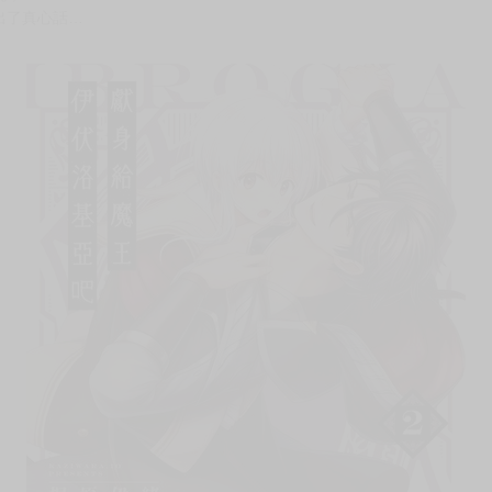
次 未完成交易≦1次 （近半年）
虐狂男!!
際，聽見了大家要討伐魔王的消息。
晚，
出了真心話…