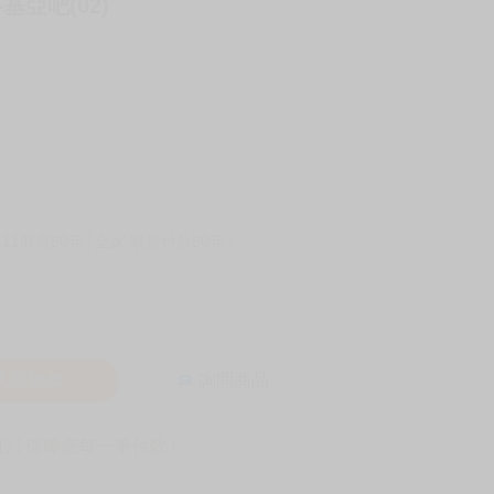
基亞吧(02)
-11取貨60元
全家 取貨付款60元
入購物車
詢問商品
! 保障您每一筆付款 !