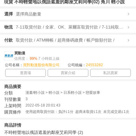
現貨 不時輕聲地以俄語遮羞的鄰座艾莉同學(02) 角川 輕小說
選擇
選擇商品數量
物流
7-11取貨付款 / 全家、OK、萊爾富取貨付款 / 7-11純取貨 / 全家、OK、萊爾富純取貨 / 宅配/快遞 /
付款
取貨付款 / ATM轉帳 / 超商條碼繳費 / 帳戶餘額付款 /
買動漫
信用度：
99%
7 小時前上線
公司名稱：
買對動漫股份有限公司
公司統編：
24553282
逛賣場
賣家介紹
私訊賣家
商品摘要
分類
漫畫/輕小說 > 輕小說 > 日系輕小說 > 戀愛故事
刊登數量
3
上架時間
2022-05-18 20:01:43
購買條件
使用超商取貨付款：負評≦1分 超商未取貨≦1次 未完成交易≦1次
商品詳情
不時輕聲地以俄語遮羞的鄰座艾莉同學 (2)