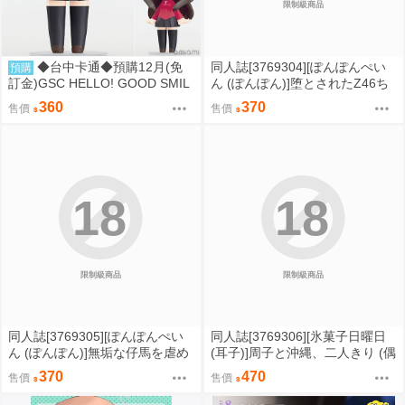
限制級商品
◆台中卡通◆預購12月(免
同人誌[3769304][ぽんぽんぺい
預購
訂金)GSC HELLO! GOOD SMIL
ん (ぽんぽん)]堕とされたZ46ち
E Fate 遠坂凛 0901
ゃん (碧藍航線)
360
370
售價
售價
18
18
限制級商品
限制級商品
同人誌[3769305][ぽんぽんぺい
同人誌[3769306][氷菓子日曜日
ん (ぽんぽん)]無垢な仔馬を虐め
(耳子)]周子と沖縄、二人きり (偶
たい (碧藍航線)
像大師)
370
470
售價
售價