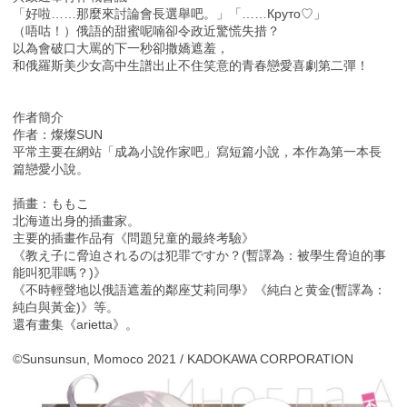
「好啦……那麼來討論會長選舉吧。」「……Круто♡」
（唔咕！）俄語的甜蜜呢喃卻令政近驚慌失措？
以為會破口大罵的下一秒卻撒嬌遮羞，
和俄羅斯美少女高中生譜出止不住笑意的青春戀愛喜劇第二彈！
作者簡介
作者：燦燦SUN
平常主要在網站「成為小說作家吧」寫短篇小說，本作為第一本長
篇戀愛小說。
插畫：ももこ
北海道出身的插畫家。
主要的插畫作品有《問題兒童的最終考驗》
《教え子に脅迫されるのは犯罪ですか？(暫譯為：被學生脅迫的事
能叫犯罪嗎？)》
《不時輕聲地以俄語遮羞的鄰座艾莉同學》《純白と黄金(暫譯為：
純白與黃金)》等。
還有畫集《arietta》。
©Sunsunsun, Momoco 2021 / KADOKAWA CORPORATION