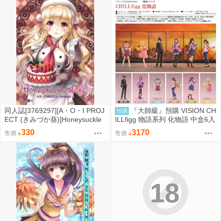
同人誌[3769297][A・O・I PROJ
『大師級』預購 VISION CH
預購
ECT (きみづか葵)]Honeysuckle
ILLfigg 物語系列 化物語 中盒6入
Rose (原創)
330
3170
售價
售價
18