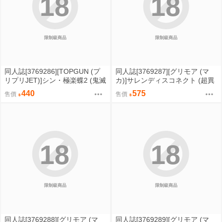
18
18
限制級商品
限制級商品
同人誌[3769286][TOPGUN (プ
同人誌[3769287][グリモア (マ
リプリJET)]シン・極楽蝶2 (鬼滅
カ)]サレンディスコネクト (超異
之刃)
域公主連結)
440
575
售價
售價
18
18
限制級商品
限制級商品
同人誌[3769288][グリモア (マ
同人誌[3769289][グリモア (マ