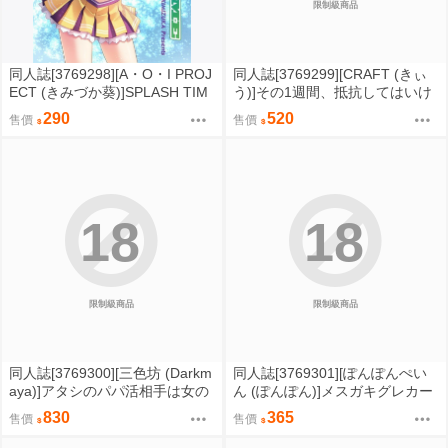
限制級商品
同人誌[3769298][A・O・I PROJ
同人誌[3769299][CRAFT (きぃ
ECT (きみづか葵)]SPLASH TIM
う)]その1週間、抵抗してはいけ
E (原創)
ない。後編 (原創)
290
520
售價
售價
18
18
限制級商品
限制級商品
同人誌[3769300][三色坊 (Darkm
同人誌[3769301][ぽんぽんぺい
aya)]アタシのパパ活相手は女の
ん (ぽんぽん)]メスガキグレカー
子向けアニメ大友 (原創)
レちゃんにスキ放題されちゃう
830
365
售價
售價
本 (艦隊收藏)