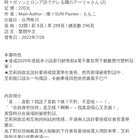
時々ボソッとロシア語でデレる隣のアーリャさん (2)
定 價：220元
作 者：Main Author：燦々SUN Painter：ももこ
出版社：台灣角川
規 格：32開 / 彩 8頁 / 單 288頁 / 總頁數 296頁
語 言：繁體中文
發售日：2022年7/28
本書特色
★達成2020年度紙本小說新刊銷售額&電子書首周下載數歷代雙料冠
軍！
★艾莉與政近說好要搭檔競選學生會長。然而那場祕密對話中，
艾莉脫口說出一句俄語，令她事後回想依然嬌羞不已!?
內容簡介
「喜……喜歡？我說了喜歡？咦？不對。不是啦～～！」
「『在妳身旁扶持』是怎樣？啊啊～～我真是噁心又丟臉！」
黃昏時分在操場的祕密對話。
艾莉與政近相互抱持糾結的情感，不過兩人說好要搭檔在會長選舉
勝出。
為了對抗領袖氣質無人能敵的下任會長最強候選人周防有希，艾莉
與政近舉行作戰會議──