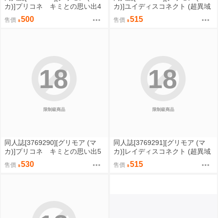
カ)]プリコネ キミとの思い出4
カ)]ユイディスコネクト (超異域
(超異域公主連結)
公主連結)
500
515
售價
售價
18
18
限制級商品
限制級商品
同人誌[3769290][グリモア (マ
同人誌[3769291][グリモア (マ
カ)]プリコネ キミとの思い出5
カ)]レイディスコネクト (超異域
(超異域公主連結)
公主連結)
530
515
售價
售價