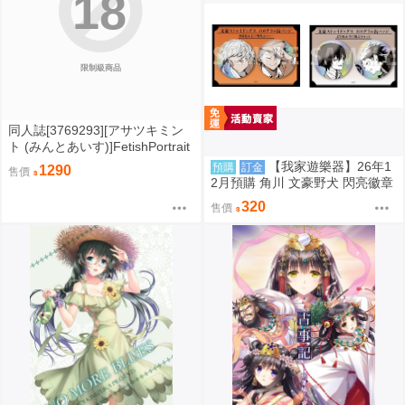
18
限制級商品
同人誌[3769293][アサツキミン
ト (みんとあいす)]FetishPortrait
s (其他)
【我家遊樂器】26年1
預購
訂金
1290
售價
2月預購 角川 文豪野犬 閃亮徽章
組 2款可選
320
售價