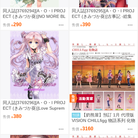
同人誌[3769294][A・O・I PROJ
同人誌[3769295][A・O・I PROJ
ECT (きみづか葵)]NO MORE BL
ECT (きみづか葵)]古事記 -総集
UES (綜合)
編- (歷史)
290
390
售價
售價
同人誌[3769296][A・O・I PROJ
ECT (きみづか葵)]Love Suprem
e (原創)
【奶熊屋】預訂 1月 代理版
預購
380
售價
VISION CHILLfigg 物語系列 化物
語 中盒6入 0922
3160
售價