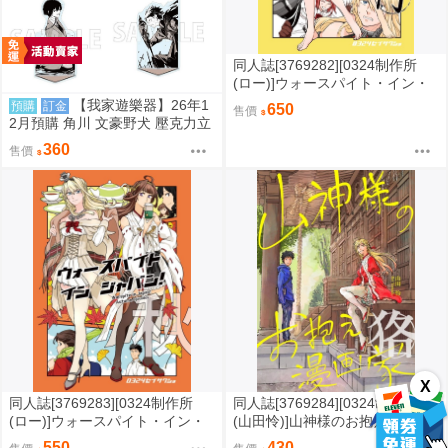
同人誌[3769282][0324制作所
(ロー)]ウォースパイト・イン・
ジャパン夏 阿 (艦隊收藏)
【我家遊樂器】26年1
預購
訂金
650
售價
2月預購 角川 文豪野犬 壓克力立
牌 4款可選
360
售價
X
同人誌[3769283][0324制作所
同人誌[3769284][0324制作所
(ロー)]ウォースパイト・イン・
(山田怜)]山神様のお抱え漫画
ジャパン秋 (艦隊收藏)
家・狢 (原創)
550
430