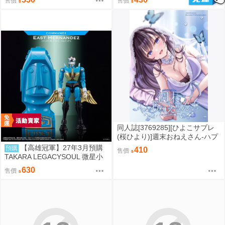
售價
售價
同人誌[3769285][ひよこサブレ
(桜ひより)]週末おねえさん-ハプ
ニング編- (原創)
【高雄冠軍】27年3月預購
預購
410
售價
TAKARA LEGACYSOUL 微星小
超人 COMMAND1 East 免訂金0
630
售價
827