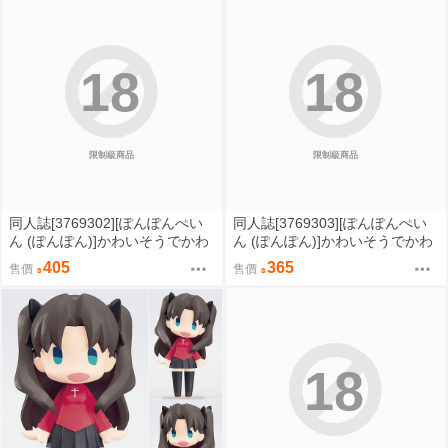
18
18
限制級商品
限制級商品
同人誌[3769302][ぽんぽんぺい
同人誌[3769303][ぽんぽんぺい
ん (ぽんぽん)]かわいそうでかわ
ん (ぽんぽん)]かわいそうでかわ
いい 日奈ちゃんの場合 (原創)
いい (原創)
405
365
售價
售價
18