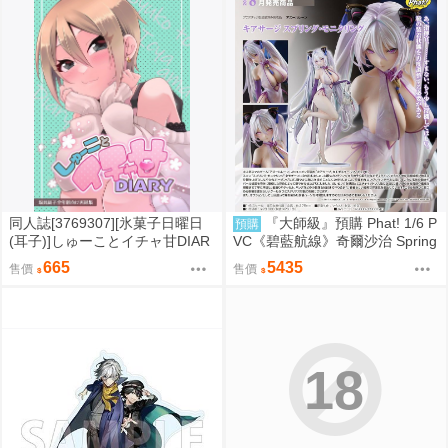
同人誌[3769307][氷菓子日曜日
『大師級』預購 Phat! 1/6 P
預購
(耳子)]しゅーことイチャ甘DIAR
VC《碧藍航線》奇爾沙治 Spring
Y (偶像大師)
time Data
665
5435
售價
售價
18