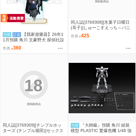
限制級商品
同人誌[3769308][氷菓子日曜日
(耳子)]しゅーこすえっち～バニ
ー編～ (偶像大師)
【我家遊樂器】26年1
預購
訂金
425
售價
1月預購 角川 文豪野犬 探偵社設
立秘話 壓克力立牌
360
售價
18
限制級商品
同人誌[3769309][チンプルホッ
『大師級』預購 角川 組裝
預購
ターズ (チンプル堀田)]セックス
模型 PLASTIC 驚爆危機 1/48 強