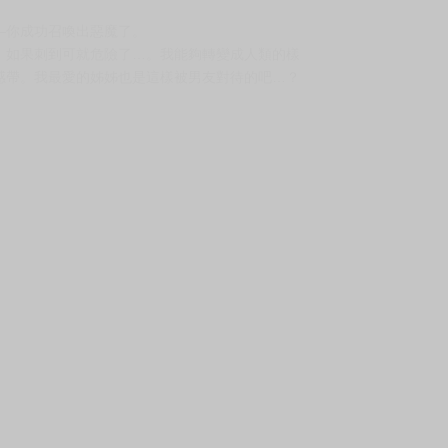
—你成功召喚出惡魔了。
，如果刺到可就危險了…。我能夠轉變成人類的樣
感帶。我最愛的姊姊也是這樣被男友對待的吧…？