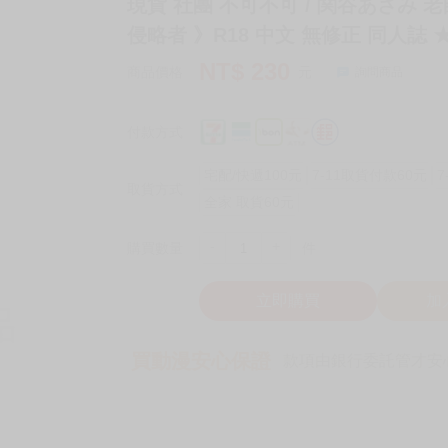
現貨 社團 不可不可 / 関谷あさみ 
侵略者 》R18 中文 無修正 同人誌 
NT$
230
商品價格
元
詢問商品
付款方式
宅配/快遞100元
7-11取貨付款60元
7
取貨方式
全家 取貨60元
-
+
購買數量
件
立即購買
加
買動漫安心保證
款項由銀行委託管才安心 