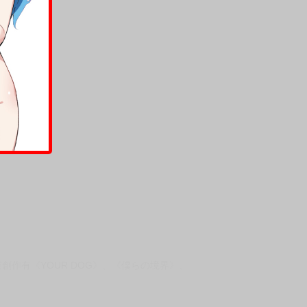
商業創作有《YOUR DOG》、《僕らの境界》、