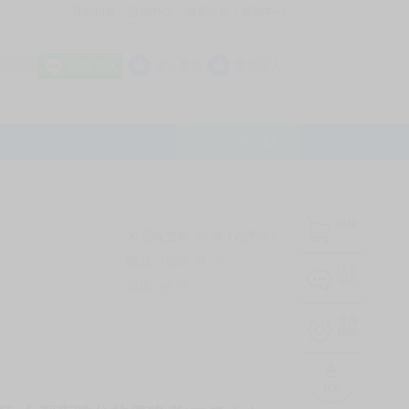
我的拍賣
訊息中心
最新公告
幫助中心
│
│
│
8 OFF
加入會員
會員登入
LINE登入
平台說明Q&A
結帳
未完成交易
0
次 (近半年)
商品
1023
件
❔
訊息
中心
信用
99
%
常用
功能
TOP