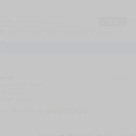
搜 尋
R1
商品標題
KSP
FF47
子午計畫
家庭教師
hololive
蔚藍檔案
鳴潮
Vspo
特集
acg2
評價
76171
登入時間
2026-08-08
帳號
myacg2
註冊時間
2014-12-10
店鋪
服務時間: 10點-19點
一
二
三
四
五
六
日