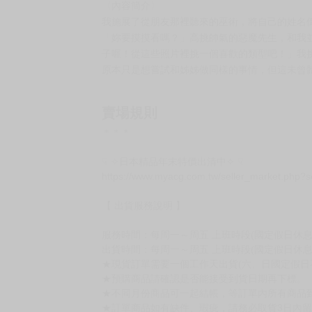
〈內容簡介〉
我施展了從朋友那裡聽來的巫術，將自己的姓名
「妳要摸摸看嗎？」高挑帥氣的惡魔先生，和我
子喔！從這些照片裡挑一個喜歡的類型吧！」我
原本只是想嘗試和姊姊做同樣的事情，但這未曾
賣場規則
＊＊＊
☟ ✧日本精品年末特價出清中✧ ☟
https://www.myacg.com.tw/seller_market.php?
【 出貨服務說明 】
服務時間：每周一～周五 上班時段(國定假日休息)10:
出貨時間：每周一～周五 上班時段(國定假日休息
★現貨訂單需要一個工作天出貨(六、日國定假日
★預購商品請確認是否能接受到貨日期再下標。
★不同月份商品可一起結帳，等訂單內所有商品
★訂單商品如有缺件、瑕疵，請務必取貨3日內