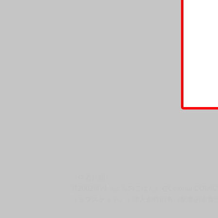
〈作者介紹〉
於2002年以《よるのごはん》在Colorful 
《ラフスケッチ》；同人創作則有《魅魔的速食性