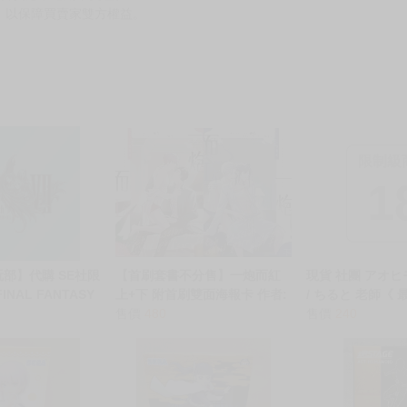
，以保障買賣家雙方權益。
限制級
1
玩部】代購 SE社限
【首刷套書不分售】一炮而紅
現貨 社團 アオ
INAL FANTASY
上+下 附首刷雙面海報卡 作者:
/ ちると 老師《
ATION VINYL 太
傻白//長鴻BL小說//Avi書店
售價
480
大雞●了/せんせー
售價
240
んだぁいすき 》R
正 同人誌★