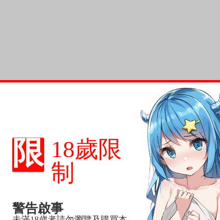
限
18歲限
制
警告啟事
未滿18歲者請勿瀏覽及購買本