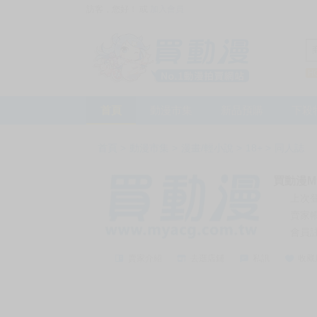
訪客，您好！
或
加入會員
首頁
動漫市集
新品預購
下殺
首頁
>
動漫市集
>
漫畫/輕小說
>
18+
>
同人誌
買動漫My
上次
賣家
會員
賣家介紹
去逛店鋪
私訊
收藏