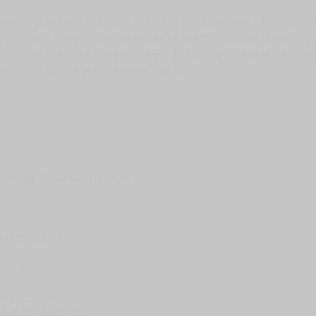
倒著寫，並傳送到神祕信箱內，若是收到了對方回傳的郵件，那就表示—
並肩坐在床上，指著頭上的惡魔角並開口向我問道。「這個角很礙事吧…
挑了一個看起來相當有惡魔氛圍的男子，他溫熱的觸手不斷地挑逗我的敏
體驗過的快感，使我陶醉在他的懷裡，無可自拔。
seller=8325&market_id=20691
00~19:00
)
不出貨)
到齊後一起發貨。
留言反應，逾期不受理。