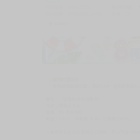
商品編號
G02927037
累積點閱數
自訂編號
9786263312449
收藏
23
收藏商品
購買評價限制
使用超商取貨付款：負評≦1分 超商未取貨≦1
書名：《深夜時分的侵略者》
作者：関谷あさみ
規格：B5 黑白36P
售價：230元（限制級 未滿十八歲禁止購買）
☆★由関谷あさみ老師正式授權，在台灣推出無