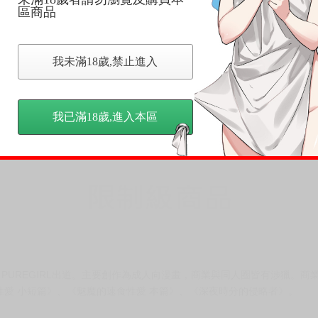
區商品
我未滿18歲,禁止進入
我已滿18歲,進入本區
COMIC PUREGIRL出道。主要創作為成人向漫畫，商業與同人圈皆有涉獵。
愛 小短篇》、《魅魔的速食性愛 本篇》、《深夜時分的侵略者》。