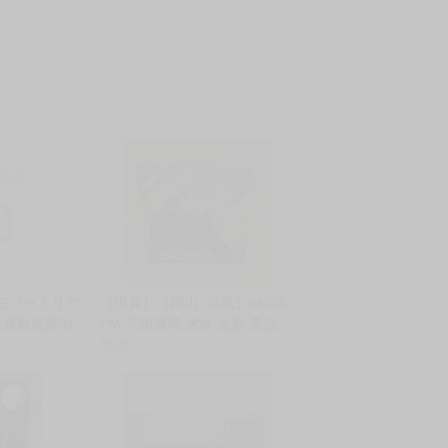
商品
8
ヒモファミリア
【現貨】【岡山_赤凰】SEGA
 最喜歡老師的
PM 咒術迴戰 虎杖 坐姿 景品
のBIGちんち
公仔【代理版】
售價
399
18 中文 無修