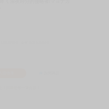
老師《 深夜時分的侵略者/マヨナカ
★
-11取貨60元
全家 取貨付款60元
入購物車
詢問商品
! 保障您每一筆付款 !