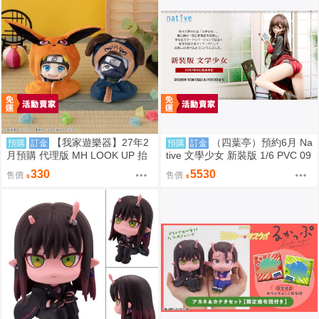
【我家遊樂器】27年2
（四葉亭）預約6月 Na
預購
訂金
預購
訂金
月預購 代理版 MH LOOK UP 抬
tive 文學少女 新裝版 1/6 PVC 09
頭系列 火影忍者 疾風傳 斗篷 2款
17
330
5530
售價
售價
可選 不含公仔