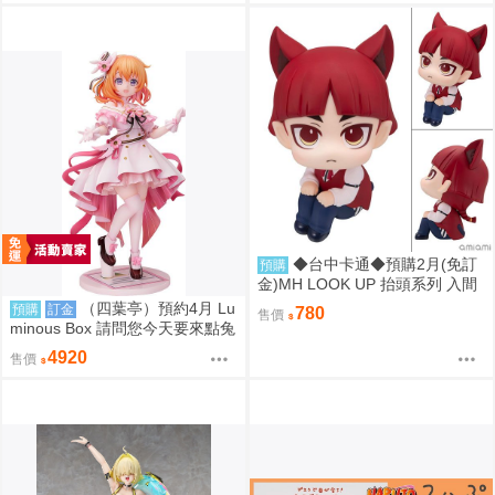
◆台中卡通◆預購2月(免訂
預購
金)MH LOOK UP 抬頭系列 入間
同學入魔了！歐佩拉 0813
（四葉亭）預約4月 Lu
預購
訂金
780
售價
minous Box 請問您今天要來點兔
子嗎？ 心愛 禮服Ver 1/7 PVC 09
4920
售價
06