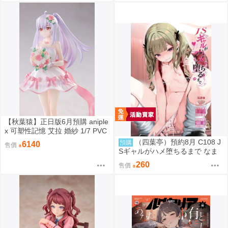
【秋葉猿】正日版6月預購 aniple
x 可塑性記憶 艾拉 婚紗 1/7 PVC
完成品
（四葉亭）預約8月 C108 J
預購
6140
售價
Sギャルがハメ堕ちるまで なま
もななせ
260
售價