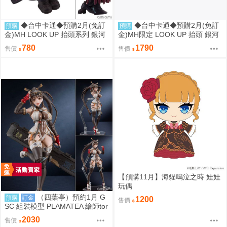
◆台中卡通◆預購2月(免訂
◆台中卡通◆預購2月(免訂
預購
預購
金)MH LOOK UP 抬頭系列 銀河
金)MH限定 LOOK UP 抬頭 銀河
特急Milky☆Subway 朱音 0813
特急 朱音 & 鐵多 套組附特典 08
780
1790
售價
售價
13
【預購11月】海貓鳴泣之時 娃娃
玩偶
（四葉亭）預約1月 G
預購
訂金
1200
售價
SC 組裝模型 PLAMATEA 繪師tor
idamono MX醬 約16公分 0906
2030
售價