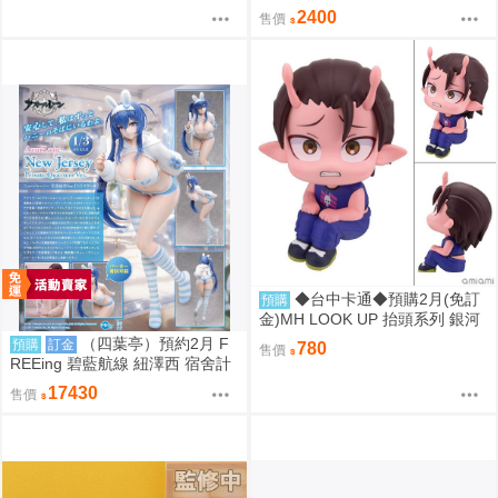
王國篇 雅兒貝德 0917
2400
售價
◆台中卡通◆預購2月(免訂
預購
金)MH LOOK UP 抬頭系列 銀河
特急Milky☆Subway 鐵多 0813
（四葉亭）預約2月 F
預購
訂金
780
售價
REEing 碧藍航線 紐澤西 宿舍計
劃Ver.1/3 PVC 0917
17430
售價