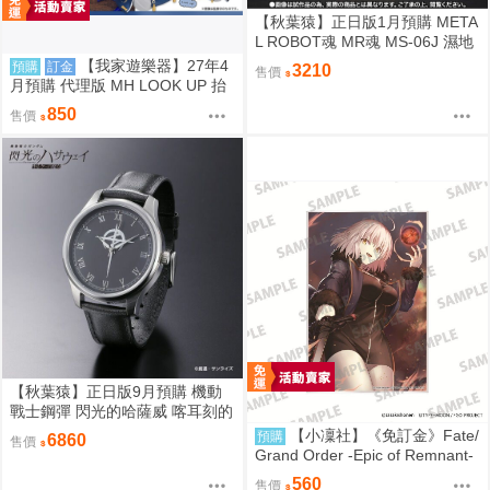
【秋葉猿】正日版1月預購 META
L ROBOT魂 MR魂 MS-06J 濕地
帶戰用 薩克 MS MUSEUM
【我家遊樂器】27年4
預購
訂金
3210
售價
月預購 代理版 MH LOOK UP 抬
頭系列 刀劍亂舞ONLINE 三日月
850
售價
宗近
【秋葉猿】正日版9月預購 機動
戰士鋼彈 閃光的哈薩威 喀耳刻的
魔女 MAFTY 手錶 腕時計
【小凜社】《免訂金》Fate/
預購
6860
售價
Grand Order -Epic of Remnant-
貞德 阿爾托莉雅 壓克力板
560
售價