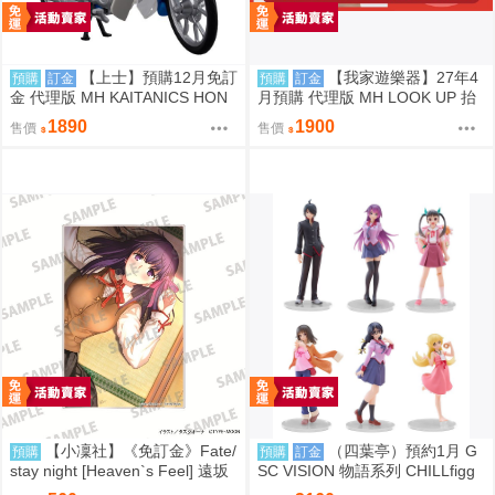
【上士】預購12月免訂
【我家遊樂器】27年4
預購
訂金
預購
訂金
金 代理版 MH KAITANICS HON
月預購 代理版 MH LOOK UP 抬
DA Super Cub 110 閃耀藍金屬色
頭系列 女神異聞錄5 皇家版 Joke
1890
1900
售價
售價
0914
r＆摩爾 特典版
【小凜社】《免訂金》Fate/
（四葉亭）預約1月 G
預購
預購
訂金
stay night [Heaven`s Feel] 遠坂
SC VISION 物語系列 CHILLfigg
凜 間桐櫻 壓克力板
化物語 中盒6入販售 0923