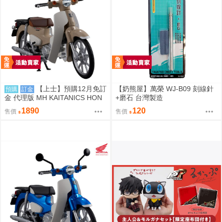
【上士】預購12月免訂
【奶熊屋】萬榮 WJ-B09 刻線針
預購
訂金
金 代理版 MH KAITANICS HON
+磨石 台灣製造
DA Super Cub 110 米色 0914
1890
120
售價
售價