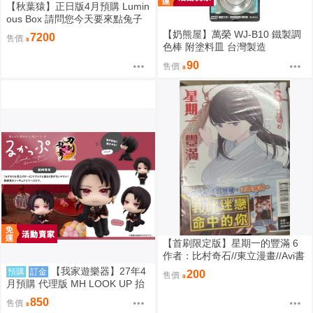
【秋葉猿】正日版4月預購 Lumin
ous Box 請問您今天要來點兔子
嗎？ 保登心愛 禮服 1/7 PVC 完
【奶熊屋】萬榮 WJ-B10 鐵製調
7200
售價
成品
色棒 附塗料皿 台灣製造
90
售價
【首刷限定版】星期一的豐滿 6
作者：比村奇石//東立漫畫//Avi書
店
【我家遊樂器】27年4
預購
訂金
200
售價
月預購 代理版 MH LOOK UP 抬
頭系列 刀劍亂舞ONLINE 加州清
850
售價
光