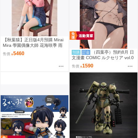
【秋葉猿】正日版4月預購 Mirai
Mira 學園偶像大師 花海咲季 雨
後鳶尾花 特訓前 1/7 PVC 完成品
（四葉亭）預約8月 日
預購
訂金
5460
售價
文漫畫 COMIC ルクセリア vol.0
6 特典：B2掛軸、資料夾 あるぷ
1590
售價