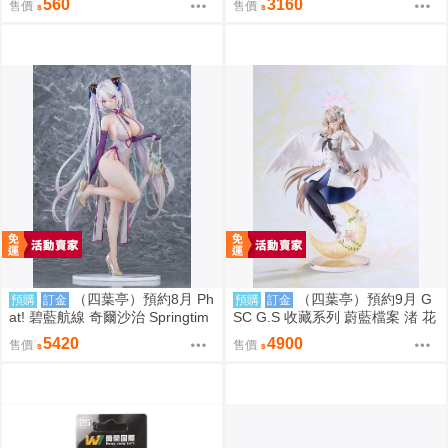
560
3160
售價
售價
（四葉亭）預約8月 Ph
（四葉亭）預約9月 G
預購
訂金
預購
訂金
at! 碧藍航線 奇爾沙治 Springtim
SC G.S 收藏系列 蔚藍檔案 渚 花
e Data 1/6 PVC 0923
香微笑 1/7 PVC 完成品 0923
5420
4900
售價
售價