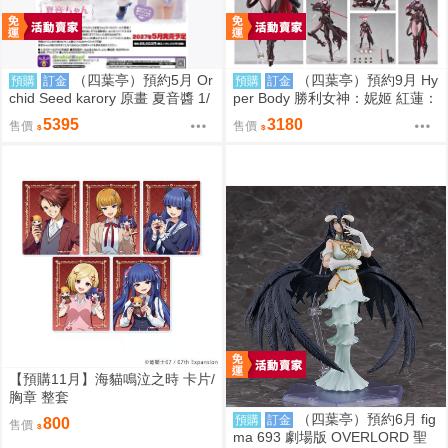
（四葉亭）預約5月 Or
（四葉亭）預約9月 Hy
預購
訂金
預購
訂金
chid Seed karory 原畫 夏音醬 1/
per Body 勝利女神：妮姬 紅蓮：
6 PVC 0917
暗影 0917
5395
3180
售價
售價
【預購11月】海貓鳴泣之時 卡片/
胸章 整套
（四葉亭）預約6月 fig
預購
訂金
800
售價
ma 693 劇場版 OVERLORD 聖