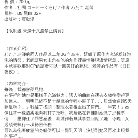
售 價：200元
作者：社團 コーヒーくらげ / 作者 わたこ 老師
規格：B5 黑白 32P
出版社：買動漫
【限制級 未滿十八歲禁止購買】
〈作者介紹〉
わたこ老師的同人作品以二創BG向為主。延續了原作內充滿粉紅泡
泡的情節，老師讓男女主角在他的創作裡盡情展現濃情密意，讓原
本就喜歡那對CP的讀者可以一圓美好的夢想。老師的作品有《日日
夜夜》。
〈內容簡介〉
每晚，我都會夢見她。
在夢裡的她也是那樣子充滿魅力；誘人的曲線在褪去衣物後變得更
加迷人。「明明已經不是十幾歲的年輕小夥子了…，居然會連續5天
夢遺嗎？…」我搖了搖頭，整理衣著後走出了房門。「早安！」她
像往常一樣溫柔地向我打了招呼。我居然在夢裡對她做了那種事
情…，壓抑住了罪惡感後，我裝作若無其事並回應了她；今晚，又
必須去執行一項祕密任務…。
原以為拖著疲憊的身軀便可以一覺到天明，沒想到她又再次出現我
的夢裡…。