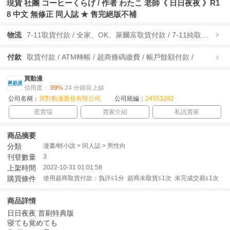
現貨 社團 コーヒーくらげ / 作者 わたこ 老師《 日日夜夜 》R1
8 中文 無修正 同人誌 ★ 售完絕版不補
物流
7-11取貨付款 / 全家、OK、萊爾富取貨付款 / 7-11純取貨 / 全家、OK、萊爾富純取貨 / 宅配/快遞 /
付款
取貨付款 / ATM轉帳 / 超商條碼繳費 / 帳戶餘額付款 /
買動漫
信用度：
99%
24 分鐘前上線
公司名稱：
買對動漫股份有限公司
公司統編：
24553282
逛賣場
賣家介紹
私訊賣家
商品摘要
分類
漫畫/輕小說 > 同人誌 > 男性向
刊登數量
3
上架時間
2022-10-31 01:01:58
購買條件
使用超商取貨付款：負評≦1分 超商未取貨≦1次 未完成交易≦1次
商品詳情
日日夜夜 首刷特典版
寝ても覚めても