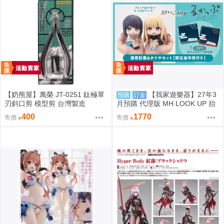
【奶熊屋】萬榮 JT-0251 鈦極單
【我家遊樂器】27年3
預購
訂金
刃斜口剪 模型剪 台灣製造
月預購 代理版 MH LOOK UP 抬
頭系列 超時空輝夜姬！酒寄彩葉
400
1770
售價
售價
&輝耀 特典版