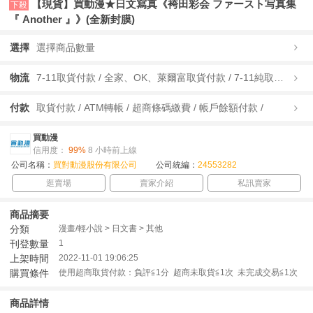
【現貨】買動漫★日文寫真《袴田彩会 ファースト写真集
下殺
『 Another 』》(全新封膜)
選擇
選擇商品數量
物流
7-11取貨付款 / 全家、OK、萊爾富取貨付款 / 7-11純取貨 / 全家、OK、萊爾富純取貨 / 宅配/快遞 /
付款
取貨付款 / ATM轉帳 / 超商條碼繳費 / 帳戶餘額付款 /
買動漫
信用度：
99%
8 小時前上線
公司名稱：
買對動漫股份有限公司
公司統編：
24553282
逛賣場
賣家介紹
私訊賣家
商品摘要
分類
漫畫/輕小說 > 日文書 > 其他
刊登數量
1
上架時間
2022-11-01 19:06:25
購買條件
使用超商取貨付款：負評≦1分 超商未取貨≦1次 未完成交易≦1次
商品詳情