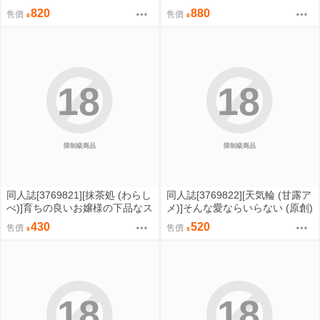
伊織 (原創)
創)
820
880
售價
售價
18
18
限制級商品
限制級商品
同人誌[3769821][抹茶処 (わらし
同人誌[3769822][天気輪 (甘露ア
べ)]育ちの良いお嬢様の下品なス
メ)]そんな愛ならいらない (原創)
ケベ穴に何しても良い権利 (原
430
520
售價
售價
創)
18
18