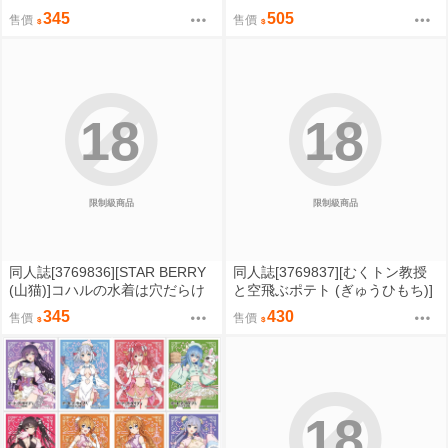
ゃんと2人のお兄ちゃん～ (原創)
ニーが大好き (原創)
345
505
售價
售價
18
18
限制級商品
限制級商品
同人誌[3769836][STAR BERRY
同人誌[3769837][むくトン教授
(山猫)]コハルの水着は穴だらけ
と空飛ぶポテト (ぎゅうひもち)]
(蔚藍檔案)
ちんまい委員長は俺にだけ秘密
345
430
售價
售價
を見せてくれる (巨乳)
18