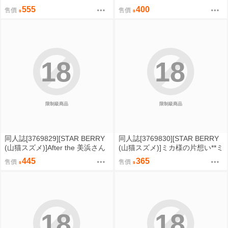
リスなんかじゃないのに隣のお
エンドがあるんですか 信じて
555
400
售價
售價
兄さんがアリスってよんできて
送り出した退魔の巫女編 (原創)
なんか怖い～ (原創)
18
18
限制級商品
限制級商品
同人誌[3769829][STAR BERRY
同人誌[3769830][STAR BERRY
(山猫スズメ)]After the 美浜さん
(山猫スズメ)]ミカ様の片想い**ミ
はオナニーが大好き～みおりん
カとコハルと先生と (蔚藍檔案)
445
365
售價
售價
の場合～フルカラー完全版 (原
創)
18
18