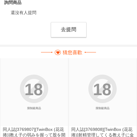
詢問商品
還沒有人提問
去提問
猜您喜歡
18
18
限制級商品
限制級商品
同人誌[3769807][TwinBox (花花
同人誌[3769808][TwinBox (花花
捲)]教え子の弱みを握って股を開
捲)]射精管理してくる教え子に金