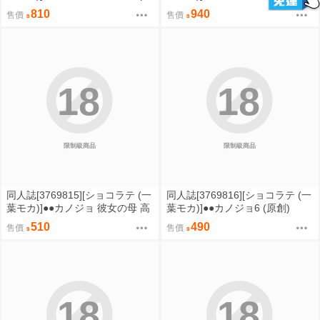
創)
創)
810
940
售價
售價
18
18
限制級商品
限制級商品
同人誌[3769815][ショコラテ (一
同人誌[3769816][ショコラテ (一
葉モカ)]●●カノジョ 彼女の母 高
葉モカ)]●●カノジョ6 (原創)
梨桜佳#2.5 フルカラー (原創)
510
490
售價
售價
18
18