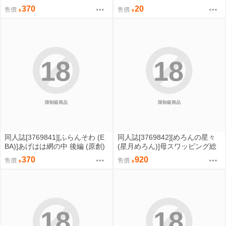
(蔚藍檔案)
67㎜
370
20
售價
售價
18
18
限制級商品
限制級商品
同人誌[3769841][ふらんそわ (E
同人誌[3769842][めろんの星々
BA)]あげはは網の中 後編 (原創)
(星月めろん)]母スワッピング総
集編Ⅰ母スワッピング1-2+書き
370
920
售價
售價
下ろし番外編 (原創)
18
18