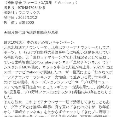
《袴田彩会 ファースト写真集 『 Another 』》
IS B N：9784847084645
出版社：ワニブックス
發行日：2022/12/12
售 價：日幣3000
★圖片僅供參考請以實際商品為準
最大10%還元 本のまとめ買いキャンペーン
元東北放送アナウンサーで、現在はフリーアナウンサーとしてス
ポーツ、とりわけプロ野球の分野を中心に幅広い活動を見せてい
る袴田彩会。元千葉ロッテマリーンズで野球解説者として活動し
ている里崎智也氏のYouTubeチャンネル『里崎チャンネル』でア
シスタントMCを務め、ネットを中心に人気が急上昇。2021年には
スポーツナビ(Yahoo!)が実施したユーザー投票による「好きなスポ
ーツアナウンサーランキング・女性編」で並みいる局アナを押し
のけ1位を獲得。今シーズンはフジテレビONE『プロ野球ニュー
ス』でも水曜日担当MCとしてレギュラー出演を果たし、始球式に
も2度登場。プロ野球ファンにはすっかりお馴染みの存在となりま
した。
そんな彼女、これまでアナウンサー一筋で活動してきたこともあ
り、グラビアとは無縁の世界に身を置いてきたのですが、数年前
から『里崎チャンネル』を欠かさずチェックしてきたプロ野球フ
ァンの編集者のラブコールに応える形で今回、写真集の刊行が決