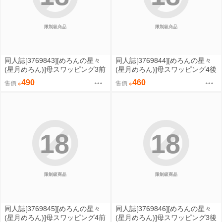
限制級商品
限制級商品
同人誌[3769843][めろんの星々
同人誌[3769844][めろんの星々
(星月めろん)]母スワッピング3前
(星月めろん)]母スワッピング4後
編～『母交換』でする話～ (原
編～再婚する母ちゃんに「2回だ
490
460
售價
售價
創)
け」ってお願いして抱いた話～
(原創)
18
18
限制級商品
限制級商品
同人誌[3769845][めろんの星々
同人誌[3769846][めろんの星々
(星月めろん)]母スワッピング4前
(星月めろん)]母スワッピング3後