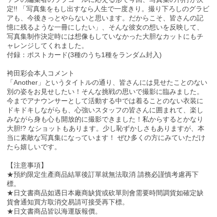
定!! 「写真集をもし出すなら人生で一度きり。撮り下ろしのグラビ
アも、今後きっとやらないと思います。だからこそ、皆さんの記
憶に残るような一冊にしたい」、そんな彼女の想いを反映して、
写真集制作決定時には想像もしていなかった大胆なカットにもチ
ャレンジしてくれました。
付録：ポストカード(3種のうち1種をランダム封入)
袴田彩会本人コメント
「Another」というタイトルの通り、皆さんには見せたことのない
別の姿をお見せしたい！そんな挑戦の思いで撮影に臨みました。
今までアナウンサーとして活動する中では着ることのない衣装に
ドキドキしながらも、心強いスタッフの皆さんに囲まれて、楽し
みながら身も心も開放的に撮影できました！私からするとかなり
大胆!? なショットもあります。少し恥ずかしさもありますが、本
当に素敵な写真集になっています！ ぜひ多くの方にみていただけ
たら嬉しいです。
【注意事項】
★預約限定生產商品結單後訂單就無法取消 請務必謹慎考慮再下
標。
★日文書商品如遇日本廠商缺貨或砍單則會需要時間調貨如確定缺
貨會通知買方取消交易請可接受再下標。
★日文書商品皆以海運版報價。