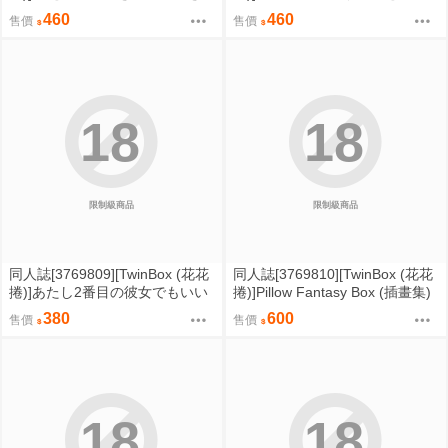
かせた-完全版- (原創)
玉空っぽにしてもらった (原創)
460
460
售價
售價
18
18
限制級商品
限制級商品
同人誌[3769809][TwinBox (花花
同人誌[3769810][TwinBox (花花
捲)]あたし2番目の彼女でもいい
捲)]Pillow Fantasy Box (插畫集)
よ (原創)
380
600
售價
售價
18
18