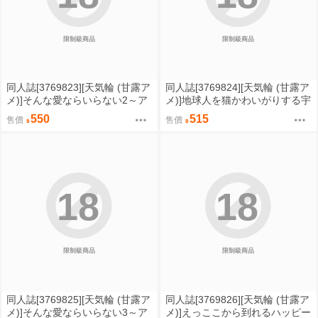
限制級商品
限制級商品
同人誌[3769823][天気輪 (甘露ア
同人誌[3769824][天気輪 (甘露ア
メ)]そんな愛ならいらない2～ア
メ)]地球人を猫かわいがりする宇
リスなんかじゃないのに隣のお
宙人さんに保護されている女の
550
515
售價
售價
兄さんがアリスってよんできて
子の話 (原創)
なんか怖い～ (原創)
18
18
限制級商品
限制級商品
同人誌[3769825][天気輪 (甘露ア
同人誌[3769826][天気輪 (甘露ア
メ)]そんな愛ならいらない3～ア
メ)]えっここから到れるハッピー