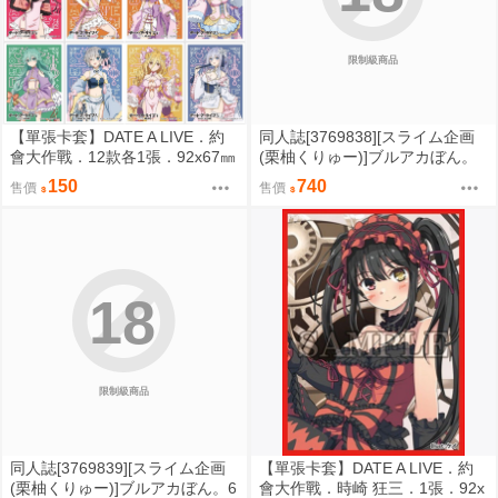
限制級商品
【單張卡套】DATE A LIVE．約
同人誌[3769838][スライム企画
會大作戰．12款各1張．92x67㎜
(栗柚くりゅー)]ブルアカぼん。
まとめ1-4 (蔚藍檔案)
150
740
售價
售價
18
限制級商品
同人誌[3769839][スライム企画
【單張卡套】DATE A LIVE．約
(栗柚くりゅー)]ブルアカぼん。6
會大作戰．時崎 狂三．1張．92x