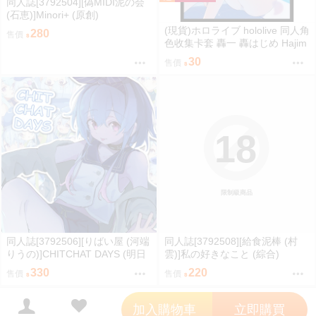
同人誌[3792504][偽MIDI泥の会
(石恵)]Minori+ (原創)
(現貨)ホロライブ hololive 同人角
280
售價
色收集卡套 轟一 轟はじめ Hajim
e 泳裝ver.（單售）
30
售價
18
限制級商品
同人誌[3792506][りばい屋 (河端
同人誌[3792508][給食泥棒 (村
りうの)]CHITCHAT DAYS (明日
雲)]私の好きなこと (綜合)
方舟)
330
220
售價
售價
';
加入購物車
立即購買