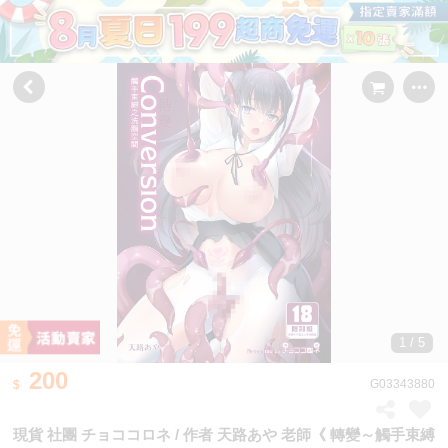
1 / 5
200
G03343880
現貨 社團 チョココロネ / 作者 天路あや 老師《 轉變～觸手束縛