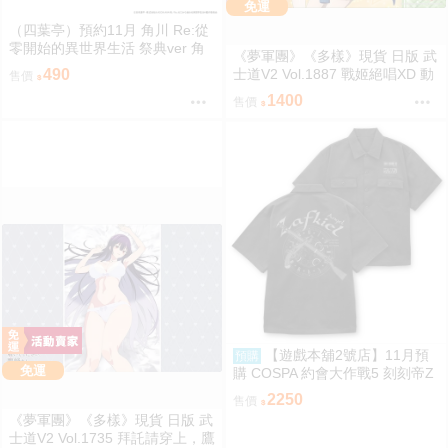
免運
（四葉亭）預約11月 角川 Re:從
零開始的異世界生活 祭典ver 角
《夢軍團》《多樣》現貨 日版 武
色壓克力架 0819
士道V2 Vol.1887 戰姬絕唱XD 動
490
售價
漫桌墊 卡墊 調&切歌
1400
售價
【遊戲本舖2號店】11月預
預購
免運
購 COSPA 約會大作戰5 刻刻帝Z
aphkiel 工作襯衫 0822
2250
售價
《夢軍團》《多樣》現貨 日版 武
士道V2 Vol.1735 拜託請穿上，鷹