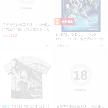
限制級商品
日版刀劍神域同人誌-尤吉歐桐人/
第六区焙煎所【無自覚スタッカ
ート】
(現貨)BanG Dream！MyG
310
售價
O！！！！ 官方角色收集卡《わ
かれ道の、その先へ》（單售）
30
售價
18
限制級商品
【遊戲本舖2號店】11月預
日版刀劍神域同人誌-尤吉歐桐人/
預購