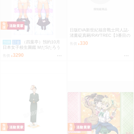
限制級商品
日版EVA新世紀福音戰士同人誌-
渚薰碇真嗣/RAYTREC【3番目の
呪い2】
（四葉亭）預約10月
預購
訂金
330
售價
日本女子校生圖鑑 MだSたろう
原畫 江波リカ 抱枕套 0826
3290
售價