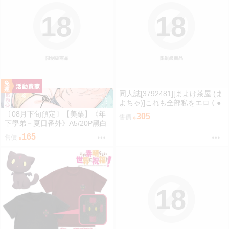
18
18
限制級商品
限制級商品
同人誌[3792481][まよけ茶屋 (ま
よちゃ)]これも全部私をエロく●
●したかほちゃんが悪いんだから
〔08月下旬預定〕【美栗】《年
305
售價
ね (其他)
下學弟－夏日番外》A5/20P黑白
內頁/繁體中文/無修正⬢黑市兔－
165
售價
心動大鳥團 FF47
18