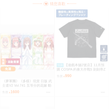
猜您喜歡
【遊戲本舖2號店】11月預
預購
免運
購 COSPA 約會大作戰5 刻刻帝Z
aphkiel 雙面編織涼感速乾T恤 08
990
售價
22
《夢軍團》《多樣》現貨 日版 武
士道V2 Vol.741 五等分的花嫁 動
漫桌墊 卡墊 全員婚紗ver.
1600
售價