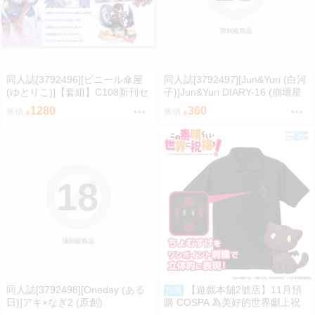
限制級商品
同人誌[3792496][ビニール傘屋
同人誌[3792497][Jun&Yuri (白河
(ゆとりこ)]【套組】C108新刊セ
子)]Jun&Yuri DIARY-16 (崩壞星
ット (絕區零)
穹鐵道 )
1280
360
售價
售價
18
限制級商品
同人誌[3792498][Oneday (ある
【遊戲本舖2號店】11月預
預購
日)]アキ×なぎ2 (原創)
購 COSPA 為美好的世界獻上祝
福！ 點仔 刺繡Polo衫 0822