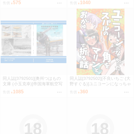
575
1040
售價
售價
同人誌[3792501][奥州つはもの
同人誌[3792502][不良いちご (大
文庫 (小玉克幸)]帝国海軍航空写
野すぐる)]ユニコーンになっちゃ
真集 (ミリタリー)
ったスバルの角をマリンとおか
1085
360
售價
售價
ゆで折る話 (hololive )
18
18