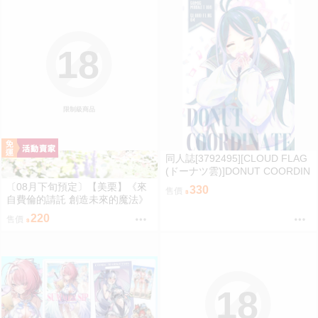
18
限制級商品
同人誌[3792495][CLOUD FLAG
(ドーナツ雲)]DONUT COORDIN
ATE (蔚藍檔案)
〔08月下旬預定〕【美栗】《來
330
售價
自費倫的請託 創造未來的魔法》
B5/32P黑白內頁/繁體中文/無修
220
售價
正⬢黑市兔－心動大鳥團 (parod
y: 葬送的芙莉蓮 葬送のフリーレ
ン Frieren) FF47
18