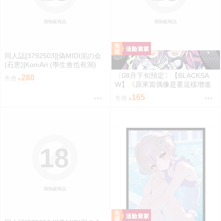
限制級商品
限制級商品
同人誌[3792503][偽MIDI泥の会
(石恵)]KomAri (學生會也有洞)
〔08月下旬預定〕【BLACKSA
280
售價
W】《原來當偶像是要這樣增進
感情的嗎？》B5/24P黑白內頁/繁
165
售價
體中文/無修正⬢黑市兔－心動大
鳥團 (parody: 絕區零 ゼンゼロ Z
enless Zone Zero ZZZ) FF47
18
限制級商品