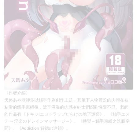
〈作者介紹〉
天路あや老師多以觸手作為創作主題，其筆下人物豐盈的肉體在被
粘滑的觸手束縛後，近乎滿溢的肉感令紳士們感到性奮不已。老師
的作品有《ドキッ!エロトラップだらけの地下迷宮》、《触手エス
テ ～淫楽のドレインマッサージ～》、《轉變～觸手束縛之洗腦空
間》、《Addiction 背徳の連鎖》。