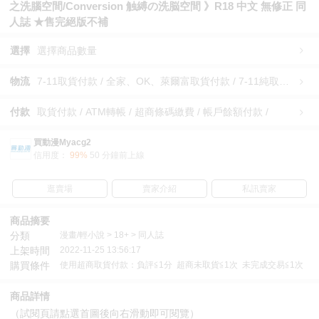
之洗腦空間/Conversion 触縛の洗脳空間 》R18 中文 無修正 同
人誌 ★售完絕版不補
選擇
選擇商品數量
物流
7-11取貨付款 / 全家、OK、萊爾富取貨付款 / 7-11純取貨 / 全家、OK、萊爾富純取貨 / 宅配/快遞 /
付款
取貨付款 / ATM轉帳 / 超商條碼繳費 / 帳戶餘額付款 /
買動漫Myacg2
信用度：
99%
50 分鐘前上線
逛賣場
賣家介紹
私訊賣家
商品摘要
分類
漫畫/輕小說 > 18+ > 同人誌
上架時間
2022-11-25 13:56:17
購買條件
使用超商取貨付款：負評≦1分 超商未取貨≦1次 未完成交易≦1次
商品詳情
（試閱頁請點選首圖後向右滑動即可閱覽）