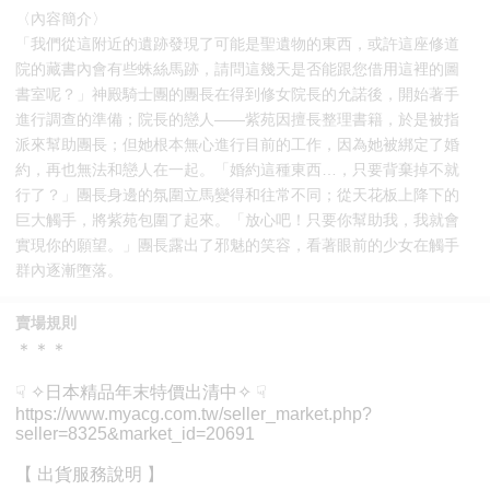
〈內容簡介〉
「我們從這附近的遺跡發現了可能是聖遺物的東西，或許這座修道
院的藏書內會有些蛛絲馬跡，請問這幾天是否能跟您借用這裡的圖
書室呢？」神殿騎士團的團長在得到修女院長的允諾後，開始著手
進行調查的準備；院長的戀人——紫苑因擅長整理書籍，於是被指
派來幫助團長；但她根本無心進行目前的工作，因為她被綁定了婚
約，再也無法和戀人在一起。「婚約這種東西…，只要背棄掉不就
行了？」團長身邊的氛圍立馬變得和往常不同；從天花板上降下的
巨大觸手，將紫苑包圍了起來。「放心吧！只要你幫助我，我就會
實現你的願望。」團長露出了邪魅的笑容，看著眼前的少女在觸手
群內逐漸墮落。
賣場規則