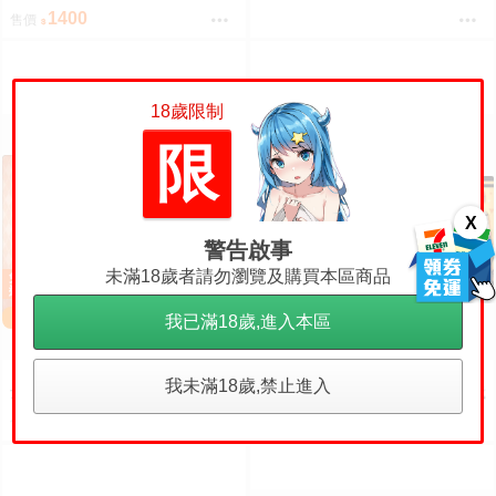
峰同學 動漫桌墊 卡墊 鷹峰高嶺
1400
售價
18歲限制
限
X
警告啟事
未滿18歲者請勿瀏覽及購買本區商品
免運
免運
我已滿18歲,進入本區
《夢軍團》《多樣》現貨 日版 武
《夢軍團》《多樣》現貨 日版 武
我未滿18歲,禁止進入
士道V2 Vol.1645 不時輕聲地以俄
士道V2 Vol.1645 不時輕聲地以俄
語遮羞的鄰座艾莉同學 動漫桌墊
語遮羞的鄰座艾莉同學 動漫桌墊
1400
1400
售價
售價
卡墊 全員
卡墊 全員