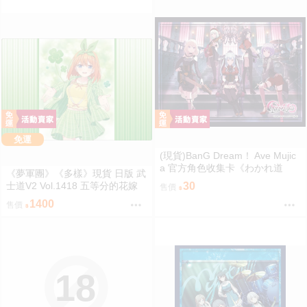
免運
(現貨)BanG Dream！ Ave Mujic
a 官方角色收集卡《わかれ道
《夢軍團》《多樣》現貨 日版 武
の、その先へ》（單售）
士道V2 Vol.1418 五等分的花嫁
30
售價
動漫桌墊 卡墊 中野四葉
1400
售價
18