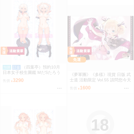
免運
（四葉亭）預約10月
預購
訂金
日本女子校生圖鑑 MだSたろう
《夢軍團》《多樣》現貨 日版 武
原畫 速水陽菜 抱枕套 0826
士道 活動限定 Vol.55 請問您今天
3290
售價
要來點兔子嗎？ 動漫桌墊 卡墊
1600
售價
桐間紗路
18