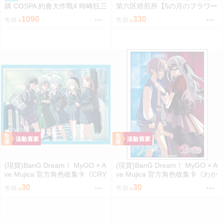
購 COSPA 約會大作戰4 時崎狂三
第六区焙煎所【5の月のフラワー
滿版印刷 T恤 0822
ムーン】
1090
330
售價
售價
(現貨)BanG Dream！ MyGO × A
(現貨)BanG Dream！ MyGO × A
ve Mujica 官方角色收集卡《CRY
ve Mujica 官方角色收集卡《わか
CHIC》（單售）
れ道の、その先へ》（單售）
30
30
售價
售價