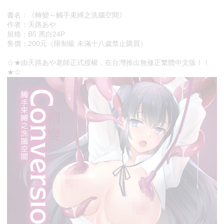
書名：《轉變～觸手束縛之洗腦空間》
作者：天路あや
規格：B5 黑白24P
售價：200元（限制級 未滿十八歲禁止購買）
☆★由天路あや老師正式授權，在台灣推出無修正繁體中文版！！
★☆