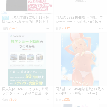
限制級商品
【遊戲本舖2號店】11月預
同人誌[3792484][瑞宅 (瑞氏)]フ
預購
購 COSPA 為美好的世界獻上祝
レッチャーとの前祝い (艦隊收
福！ 點仔 刺繡T恤 黑/紅 2款分售
藏)
940
335
售價
售價
0822
同人誌[3792485][うみやま鉄道
同人誌[3792494][焙煎気分 (煎‐s
ラボ (korok)]うみやま鉄道ラボ
en‐)]NUIBOOK④ (hololive )
雑学ショート動画のつくりかた
355
325
售價
售價
(鐵道)