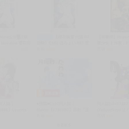
Mine公仔█日版
【櫻花楓雪 代購 B2
【有書腰】Rozen 
一般預購
 Hololive 雪花菈
掛軸】C101 ほろよい REI 雪
薇少女 1 作家：PEA
REI's ROOM
銷量:1
花ラミィ 雪花菈米 hololive
售價
1430
長鴻漫畫//Avi書
售價
145
1同人誌｜
■預購■C101同人誌｜
同人誌[id=1732
9966】Lycoris
Melon【1790995】原創『星
(Yellowfloyd 
莉可麗絲『ふたりの温
期一的豐滿 / 月曜日のたわわ
售價
360
な地味子の日常 ま
售價
395
inBox
そのXIV』作者：比村奇石
查看更多