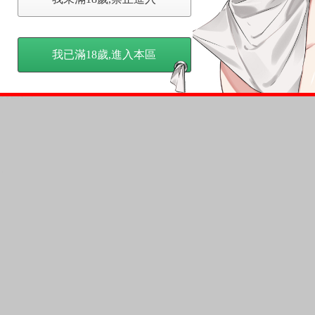
宜閱讀與購買。
我已滿18歲,進入本區
作品集
VER!!》
、
…