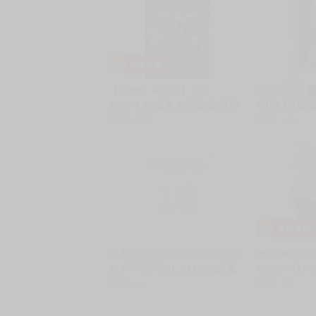
【月光魚 電玩部】預購
█
預購
二段
2023.4.20發售 純日版 附早期
C101 B2掛軸
購入特典 Switch DNF Duel 純
售價
2020
米 雪花ラミィ 
售價
1450
日版 NS
B3315
限制級商品
18
同人誌[id=1732723][関谷 あさ
■預購■C10
み (不可不可 )] まひるの悪魔
Melon【178
(原創)
售價
535
Recoil 
售價
400
度』作者：Tw