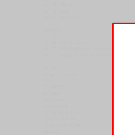
作 者：Hamao
出 版：d/art
發售日：2023年1月
產品規格
大 小：A5
頁 數：212頁（4彩頁）
封 面：五色印刷雙書衣，內書衣保留日文原版
內 容：收錄Hamao從2020年至2022年的成
目 錄
chocolat de doux
Over
可憐可愛之人
look like
Well come!
Prepayment
大上家的日未子小姐
Allegro moderato
Take care of myself
straying