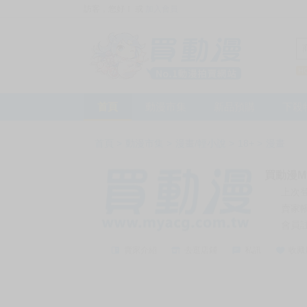
訪客，您好！
或
加入會員
首頁
動漫市集
新品預購
下殺
首頁
>
動漫市集
>
漫畫/輕小說
>
18+
>
漫畫
買動漫My
上次
賣家
會員
賣家介紹
去逛店鋪
私訊
收藏