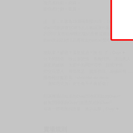
復仇者行動＜前篇＞
復仇者行動＜後篇＞
注 意：本書為18禁限制級內容，18歲以下不
d/art問卷調查TOP 5大人氣成漫作家Hamao
2020年末在台舉辦出版紀念展並推出四本繁中版
d/art於2023年1月將推出Hamao繁中版作品集《O
是結束？越過？還是超過？換‧你‧了，Over ♥
分手的情侶、辦公室戀情、青梅竹馬、冰山美人
朋友的姊姊、大雨中的同班同學、甜蜜伴侶、
初交往戀人、背德禁忌、脫單告白、追捕任務…
開卷極短篇彩頁〈chocolat de doux〉
《濃情巧克力》女主角千千再登場！
對講機通話結束的Over!!戀情完結的Over!!
超友誼關係的Over!!越過禁忌的Over!!
有著一體兩面的含意，通話完畢，Over ♥
賣場規則