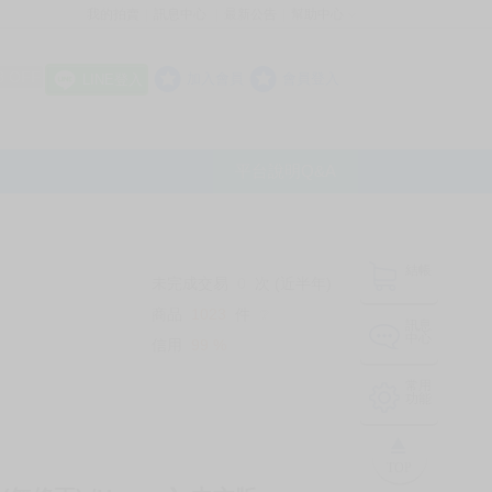
我的拍賣
訊息中心
最新公告
幫助中心
│
│
│
8 OFF
加入會員
會員登入
LINE登入
平台說明Q&A
結帳
未完成交易
0
次 (近半年)
商品
1023
件
❔
訊息
中心
信用
99
%
常用
功能
TOP