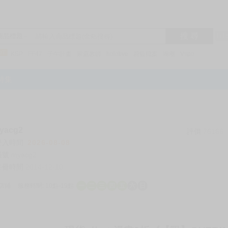
搜 尋
R1
商品標題
KSP
FF47
子午計畫
家庭教師
hololive
蔚藍檔案
鳴潮
Vspo
特集
acg2
評價
76166
登入時間
2026-08-08
帳號
myacg2
註冊時間
2014-12-10
店鋪
服務時間: 10點-19點
一
二
三
四
五
六
日