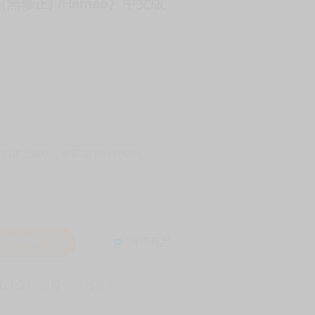
 (無修正) /Hamao》中文版
-11取貨60元
全家 取貨付款60元
入購物車
詢問商品
! 保障您每一筆付款 !