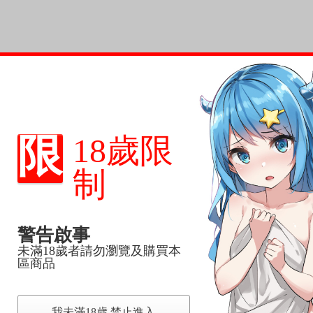
大尺度圖像。
人漫畫作品。
限
18歲限
制
警告啟事
未滿18歲者請勿瀏覽及購買本
區商品
我未滿18歲,禁止進入