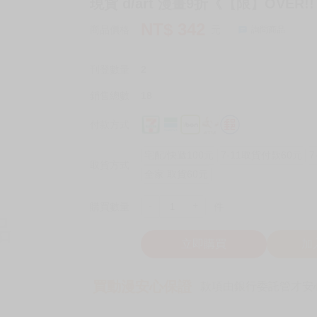
現貨 d/art 漫畫9折《【限】OVER!!
NT$
342
商品價格
元
詢問商品
刊登數量
2
銷售總數
18
付款方式
宅配/快遞100元
7-11取貨付款60元
7
取貨方式
全家 取貨60元
-
+
購買數量
件
立即購買
加
買動漫安心保證
款項由銀行委託管才安心 