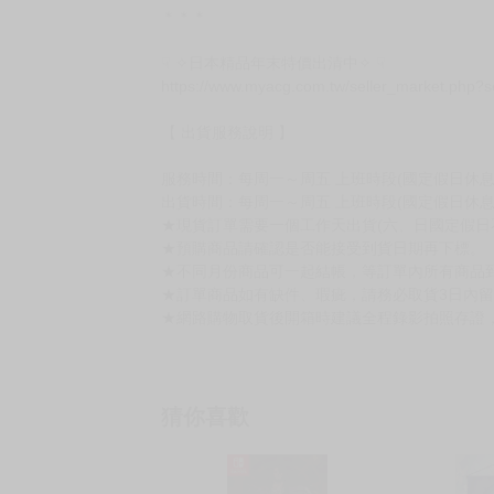
＊＊＊
☟ ✧日本精品年末特價出清中✧ ☟
https://www.myacg.com.tw/seller_market.php?
【 出貨服務說明 】
服務時間：每周一～周五 上班時段(國定假日休息)10:
出貨時間：每周一～周五 上班時段(國定假日休息
★現貨訂單需要一個工作天出貨(六、日國定假日
★預購商品請確認是否能接受到貨日期再下標。
★不同月份商品可一起結帳，等訂單內所有商品
★訂單商品如有缺件、瑕疵，請務必取貨3日內
★網路購物取貨後開箱時建議全程錄影拍照存證
猜你喜歡