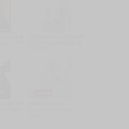
Maiden0 薔
訂購 代購屋 同人誌 我的英雄學
CH - PIT//
院 白 れ Re:少女 緑谷出久 爆
店
豪勝己 040031024662 虎之穴
售價
1040
melonbooks 駿河屋 CQ WEB
kbooks 22/12/11
776][端坂梨海
■預購■C101同人誌｜
)] バイクが趣味
Melon【1790781】原創
とめ2 (原創)
『FluffyGirls2』作者：やたぬ
售價
400
き圭