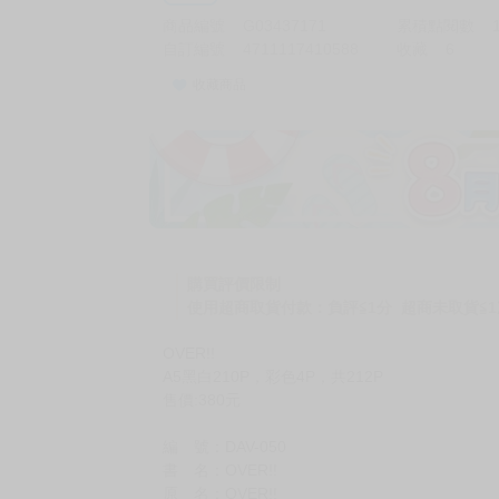
商品編號
G03437171
累積點閱數
自訂編號
4711117410588
收藏
6
收藏商品
購買評價限制
使用超商取貨付款：負評≦1分 超商未取貨≦1
OVER!!
A5黑白210P，彩色4P，共212P
售價:380元
編 號：DAV-050
書 名：OVER!!
原 名：OVER!!