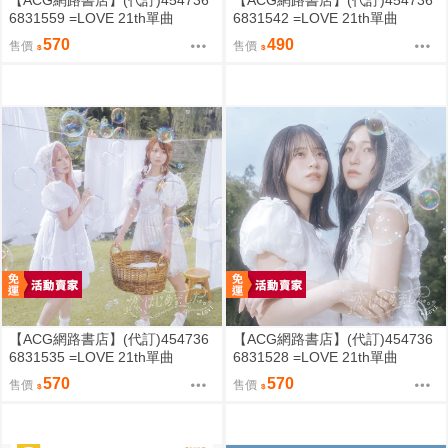
【ACG網路書店】(代訂)454736
【ACG網路書店】(代訂)454736
6831559 =LOVE 21th單曲
6831542 =LOVE 21th單曲
「恋、はじめました。」Type-D
「恋、はじめました。」Type-C
570
490
售價
售價
(CD+BD)
(CD+BD)
【ACG網路書店】(代訂)454736
【ACG網路書店】(代訂)454736
6831535 =LOVE 21th單曲
6831528 =LOVE 21th單曲
「恋、はじめました。」Type-B
「恋、はじめました。」Type-A
570
570
售價
售價
(CD+BD)
(CD+BD)