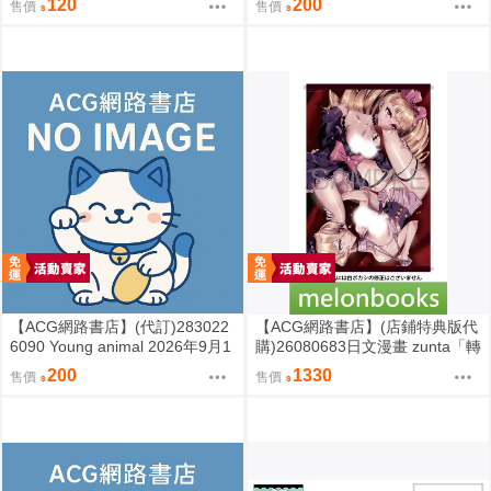
120
200
售價
售價
【ACG網路書店】(代訂)283022
【ACG網路書店】(店鋪特典版代
6090 Young animal 2026年9月1
購)26080683日文漫畫 zunta「轉
1日號
生競技場 転生コロシアム 精選全
200
1330
售價
售價
彩版 わからせセレクション2」