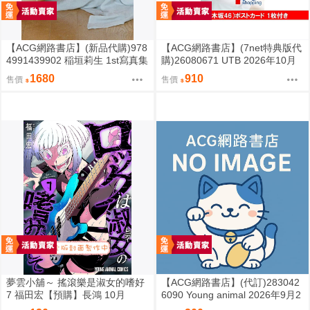
【ACG網路書店】(新品代購)978
【ACG網路書店】(7net特典版代
4991439902 稲垣莉生 1st寫真集
購)26080671 UTB 2026年10月
「SHEER」
號 限定封面版/通常版 特典:生寫
1680
910
售價
售價
真/明信片 1張
夢雲小舖～ 搖滾樂是淑女的嗜好
【ACG網路書店】(代訂)283042
7 福田宏【預購】長鴻 10月
6090 Young animal 2026年9月2
5日號