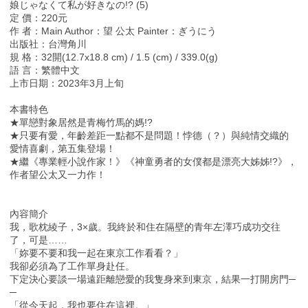
娘じゃなくて私が好きなの!? (5)
定 價：220元
作 者：Main Author：望 公太 Painter：ぎうにう
出版社：台灣角川
規 格：32開(12.7x18.8 cm) / 1.5 (cm) / 339.0(g)
語 言：繁體中文
上市日期：2023年3月上旬
本書特色
★單戀對象居然是青梅竹馬的媽!?
★只要有愛，年齡差距一點都不是問題！悖德（？）與純情交織的
愛情喜劇，第五集登場！
★繼《專業輕小說作家！》《神童勇者的女僕都是漂亮大姊姊!?》，
作者望公太又一力作！
內容簡介
我，歌枕綾子，3×歲。我終於和住在隔壁的青年左澤巧成功交往
了，可是……
「妳要不要和我一起在東京工作看看？」
我卻必須為了工作單身赴任。
下定決心要談一場遠距離戀愛的我隻身來到東京，結果一打開房門─
─
「從今天起，我也要住在這裡。」