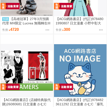
【高雄冠軍】27年3月預購
【ACG網路書店】(代訂)978480
預購
代理 MH限定 Lucrea 無職轉生III
1990807 日文漫畫 小野中彰大
艾莉絲 高約27公分 免訂金
「夢想成為魔法少女 / 魔法少女
4720
300
售價
售價
にあこがれて (13)」
【ACG網路書店】(店鋪特典版代
【ACG網路書店】(代訂)978482
購)26080681 日文漫畫 かむC
3611292 日文漫畫 かむC「爆乳