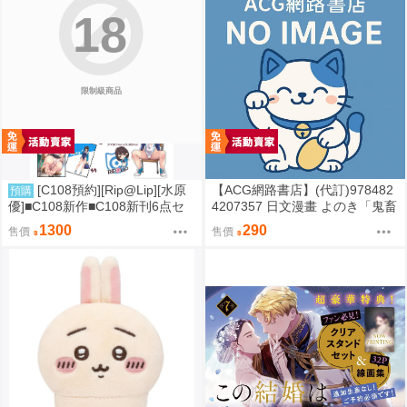
18
限制級商品
[C108預約][Rip@Lip][水原
【ACG網路書店】(代訂)978482
預購
優]■C108新作■C108新刊6点セ
4207357 日文漫畫 よのき「鬼畜
ット+先着特典 同人誌
英雄 (15)」
1300
290
售價
售價