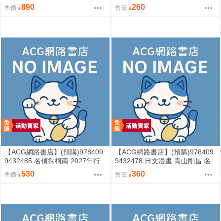
「爆乳兔女郎 爆乳バニーおばさ
兔女郎 爆乳バニーおばさん
890
260
售價
售價
ん (4)」
(4)」
【ACG網路書店】(預購)978409
【ACG網路書店】(預購)978409
9432485 名偵探柯南 2027年行
9432478 日文漫畫 青山剛昌 名
事曆 手帳本
偵探柯南 (109) 特裝版 附：分鏡
530
360
售價
售價
圖卡片套組