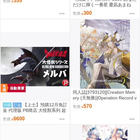
355
售價
だけに輝く一番星 憂凪あまね
300
售價
同人誌[3793120][Creation Mem
ory (天無雅)]Operation Record v
ol.3【特典】 (明日方舟)
【上士】預購12月免訂
預購
訂金
570
售價
金 代理版 PB商店 大怪獸系列 超
人力霸王迪卡 超古代鳥美爾巴 08
6600
售價
18