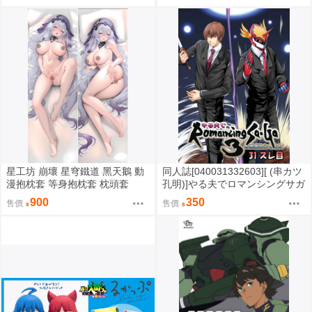
星工坊 崩壞 星穹鐵道 黑天鵝 動
同人誌[040031332603][ (串カツ
漫抱枕套 等身抱枕套 枕頭套
孔明)]やる夫でロマンシングサガ
３を漫画化してみた31スレ目 (2
900
350
售價
售價
channel)やる夫 やらない夫