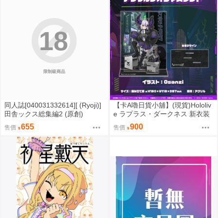
18
限制級商品
同人誌[040031332614][ (Ryoji)]
【卡A嚕日貨小舖】(現貨)Hololiv
田舎ックス総集編2 (原創)
e ラプラス・ダークネス 新衣装
記念2024 アクリルジオラマスタ
655
900
售價
售價
ンド 壓克力立牌