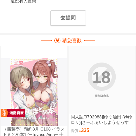
還沒有人提問
去提問
猜您喜歡
18
限制級商品
同人誌[3792988][ゆゆ油田 (ゆゆ
ロリ)]さーふぇいしようぜっす
(機戰少女Alice)
（四葉亭）預約8月 C108 イラス
335
售價
トまとめ本12─Toyasu Aina─ 十