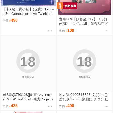
【卡A嚕日貨小舖】(現貨) Hololiv
e 5th Generation Live Twinkle 4
You 壓克力立牌 尾丸ポルカ
食糧閣✿【預售至8/17】《心許
490
售價
佳期》（明信片組）戀與深空／
沈星回／祁煜／黎深／秦徹／夏
100
售價
以晝／疊紙
18
18
限制級商品
限制級商品
同人誌[3793128][劇毒少女 (ke-t
同人誌[040031332547][ (kozi)]
a)]MoistSkinGirls4 (東方Project)
淫乱少年vol6 (原創)ポチクン 山
王 リオ 燕
435
400
售價
售價