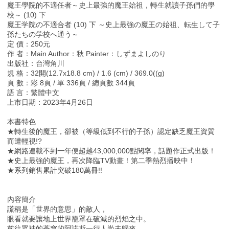
魔王學院的不適任者～史上最強的魔王始祖，轉生就讀子孫們的學
校～ (10) 下
魔王学院の不適合者 (10) 下 ～史上最強の魔王の始祖、転生して子
孫たちの学校へ通う～
定 價：250元
作 者：Main Author：秋 Painter：しずまよしのり
出版社：台灣角川
規 格：32開(12.7x18.8 cm) / 1.6 (cm) / 369.0((g)
頁 數：彩 8頁 / 單 336頁 / 總頁數 344頁
語 言：繁體中文
上市日期：2023年4月26日
本書特色
★轉生後的魔王，卻被（等級低到不行的子孫）認定缺乏魔王資質
而遭輕視!?
★網路連載不到一年便超越43,000,000點閱率，話題作正式出版！
★史上最強的魔王，再次降臨TV動畫！第二季熱烈播映中！
★系列銷售累計突破180萬冊!!
內容簡介
謊稱是「世界的意思」的敵人，
眼看就要讓地上世界籠罩在破滅的烈焰之中。
前往眾神的蒼穹的阿諾斯一行人尚未歸來，