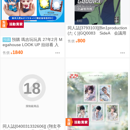
同人誌[3793103][Bin1production
(たく)]GQ0083 SideA 会議用
資料 v3.50 (鋼彈GQuuuuuuX)
預購 瑪吉玩玩具 27年2月 M
預購
800
售價
egahouse LOOK UP 抬頭看 入
間同學入魔了！鈴木入間 歐佩拉
1840
售價
0813
18
限制級商品
同人誌[040031332606][ (翔玄亭