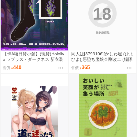
18
限制級商品
【卡A嚕日貨小舖】(現貨)Hololiv
同人誌[3793106][かしわ屋 (ひよ
e ラプラス・ダークネス 新衣装
ひよ)]悪堕ち艦娘金剛改二 (艦隊
記念2024 靴下 襪子
收藏)
440
365
售價
售價