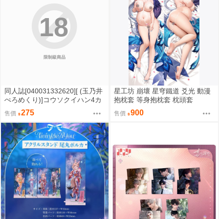
18
限制級商品
同人誌[040031332620][ (玉乃井
星工坊 崩壞 星穹鐵道 爻光 動漫
ぺろめくり)]コウソクイハン4カ
抱枕套 等身抱枕套 枕頭套
イメ (原創)
275
900
售價
售價