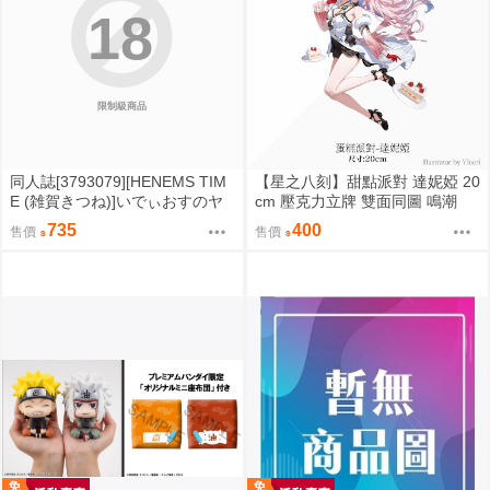
18
限制級商品
同人誌[3793079][HENEMS TIM
【星之八刻】甜點派對 達妮婭 20
E (雑賀きつね)]いでぃおすのヤ
cm 壓克力立牌 雙面同圖 鳴潮
リ部屋 (彩虹社)
【FF47場前預購】{宅即門}
735
400
售價
售價