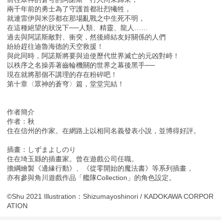
兩千年前的勇士為了守護首都壯烈犧牲，
就連雷伊與米莎都在那場亂戰之中生死不明，
在這種絕望的狀況下──人類、精靈、龍人……
過去與阿諾斯敵對、衝突，然後締結友好關係的人們
紛紛趕往迪魯海德的天空救援！
與此同時，阿諾斯將要與迫使歷代世界滅亡的元凶對峙！
以秩序之名操弄著齒輪機關的世界之幕後黑手──
現在就將那個不講理的存在粉碎吧！
第十章〈眾神的蒼穹〉篇，堂堂完結！
作者簡介
作者：秋
住在信州的作家。在網路上以相同名義發表小說，並博得好評。
插畫：しずまよしのり
住在埼玉縣的插畫家。曾在遊戲公司任職。
擔綱繪製《邊緣行動》、《從零開始的魔法書》等系列插畫，
亦有參與角川遊戲作品「艦隊Collection」的角色設定。
©Shu 2021 Illustration：Shizumayoshinori / KADOKAWA CORPOR
ATION