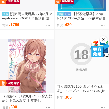
預購 瑪吉玩玩具 27年2月 M
【我家遊樂器】27年2
預購
預購
訂金
egahouse LOOK UP 抬頭看 漩
月預購 SEGA景品 JoJo的奇妙冒
渦鳴人 自來也 0813
險 石之海 XrossLinkMAX 空條徐
1790
430
售價
售價
倫
X
18
限制級商品
同人誌[3793100][みどりや (緑
式)]トパーズといちゃつく本 (崩
壞星穹鐵道 )
（四葉亭）預約8月 C108 恋人契
305
售價
約と本気の温度 十安愛七
300
售價