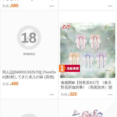
安愛七
580
售價
18
限制級商品
同人誌[040031332570][ (TomOn
e)]転校してきた友人の妹 (其他)
霧島姫子 海童一輝 二階堂春希
食糧閣✿【預售至8/17】《春天
400
售價
對花所做的事》（馬尾抓夾）戀
與深空／沈星回／祁煜／黎深／
325
售價
秦徹／夏以晝／疊紙