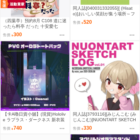
同人誌[040031332055][ (Hisat
o)]おいしい笑顔が集う場所～フ
クヤマニメ＆ねぎ房'Zメモリア
（四葉亭）預約8月 C108 道に迷
520
售價
ル～ (宇宙戰艦大和號)
ったら料亭 だった 十安愛七
300
售價
【卡A嚕日貨小舖】(現貨)Hololiv
同人誌[3793116][みじんこむ (み
e ラプラス・ダークネス 新衣装
じんこむ)]NUONTART SKETCH
記念2024 PVCオーロラトートバ
LOG vol.01 (虛擬YouTuber)
740
330
售價
售價
ッグ 手提袋