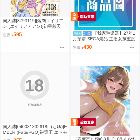
同人誌[3793119][焼肉エイリア
ン (エイリアアアン)]初星戴天
(學園偶像大師)
【我家遊樂器】27年1
預購
訂金
595
售價
月預購 SEGA景品 主播女孩重度
依賴 Xstellar 禰智禍大人
430
售價
18
限制級商品
同人誌[040031332618][ (ちゆ)]E
MBER (Fate/FGO)巌窟王 エドモ
ン・ダンテス ナイチンゲール
（四葉亭）預約8月 C108 あなた