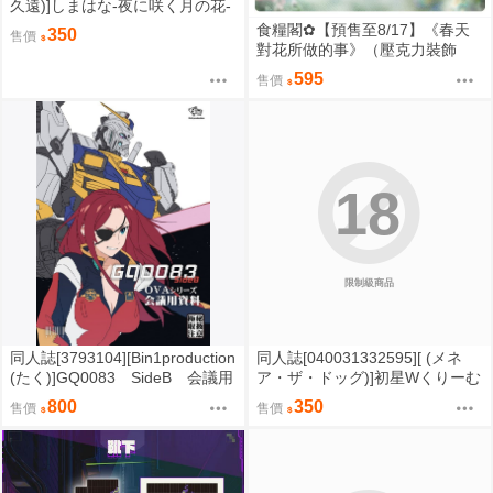
久遠)]しまはな-夜に咲く月の花-
(艦隊收藏)花月
食糧閣✿【預售至8/17】《春天
350
售價
對花所做的事》（壓克力裝飾
畫）戀與深空／沈星回／祁煜／
595
售價
黎深／秦徹／夏以晝／疊紙
18
限制級商品
同人誌[3793104][Bin1production
同人誌[040031332595][ (メネ
(たく)]GQ0083 SideB 会議用
ア・ザ・ドッグ)]初星Wくりーむ
資料 v3.50 (鋼彈GQuuuuuuX)
ぱい (學園偶像大師)花海咲季 花
800
350
售價
售價
海佑芽