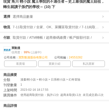
現貨 角川 輕小說 魔王學院的不適任者～史上最強的魔王始祖，
轉生就讀子孫們的學校～ (10) 下
選擇
選擇商品數量
物流
7-11取貨付款 / 全家、OK、萊爾富取貨付款 / 7-11純取貨 / 全家、OK、萊爾富純取貨 / 宅配/快遞 /
付款
取貨付款 / ATM轉帳 / 超商條碼繳費 / 帳戶餘額付款 /
買動漫
信用度：
99%
(上線中)
公司名稱：
買對動漫股份有限公司
公司統編：
24553282
逛賣場
賣家介紹
私訊賣家
商品摘要
分類
漫畫/輕小說 > 輕小說 > 日系輕小說 > 幻奇冒險
刊登數量
1
上架時間
2023-02-16 18:17:55
購買條件
使用超商取貨付款：負評≦1分 超商未取貨≦1次 未完成交易≦1次
商品詳情