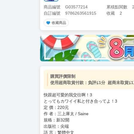
商品編號
G03577214
累積點閱數
自訂編號
9786263561915
收藏
2
收藏商品
加價購
( 共
1
件商品 )
(加購品) 買動漫★《$15元-
-
+