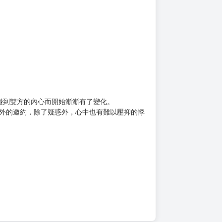
上架時間
本頁面最後編輯時間
2023-03-01 12:24:35
2024-12-12 11:07
！
碰到雙方的內心而開始漸漸有了變化。
之外的邀約，除了疑惑外，心中也有難以壓抑的悸