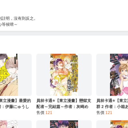
服務，請務必小心，避免受騙！】
別註明，沒有則反之。
心等候唷～