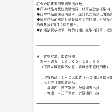
◆書籍拆封無法更換及退貨(內頁印刷瑕疵例外)
書籍有問題請不要拆封，請私訊大廚協助。
◆逾期未取且訂單取消後三個工作天內未有任何
◆書籍贈品&上市日、依出版社最終公布為主。
有時會上市前更改贈品內容或延後出版，還請注
◆網路購物取貨後開箱時建議全程錄影拍照存證
［日本精品］
◆日本精品單筆滿NT$4,000須先支付 10% 
待買家收到訂單商品，確認品項數量無誤，並確
訂金金額將退回至買動漫錢包。
◆日本精品為受注代購性質，結單後恕無法取消
◆日本精品圖像僅供參考，設計及式樣請以實際
◆日本精品的標題月份是日本上市時間，不等於
約發售後1個月-2個月抵台。
◆如遇缺貨或砍單，將另行通知並取消訂單，敬
━━━━━━━━━━━━━━━━━━
★ 賣場營運、出貨時間