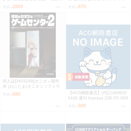
使 權杖 法杖 魔法棒 變身器 森亞
ェア))]昭和のカオスなゲームセ
2800
670
售價
售價
露露卡
ンター (其他)
同人誌[3403249][オニオン製作
所 (おにたま(オニオンソフトウ
ェア))]昭和のカオスなゲームセ
【ACG網路書店】(代訂)309632
680
售價
ンター PART 2 (其他)
6100 週刊 Impreza 22B-STi VER
SION をつくる (10)
500
售價