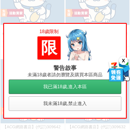
【ACG網路書店】(代訂)309612
【ACG網路書店】(代訂)309652
18歲限制
6100 週刊 Impreza 22B-STi VER
6090 週刊 Impreza 22B-STi VER
SION をつくる (8)
SION をつくる (7)
限
500
500
售價
售價
X
警告啟事
未滿18歲者請勿瀏覽及購買本區商品
我已滿18歲,進入本區
我未滿18歲,禁止進入
【ACG網路書店】(代訂)309642
【ACG網路書店】(代訂)309632