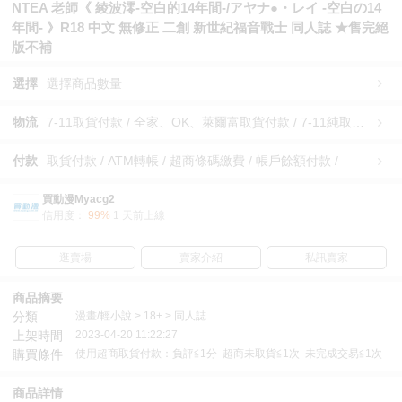
NTEA 老師《 綾波澪-空白的14年間-/アヤナ●・レイ -空白の14
年間- 》R18 中文 無修正 二創 新世紀福音戰士 同人誌 ★售完絕
版不補
選擇
選擇商品數量
物流
7-11取貨付款 / 全家、OK、萊爾富取貨付款 / 7-11純取貨 / 全家、OK、萊爾富純取貨 / 宅配/快遞 /
付款
取貨付款 / ATM轉帳 / 超商條碼繳費 / 帳戶餘額付款 /
買動漫Myacg2
信用度：
99%
1 天前上線
逛賣場
賣家介紹
私訊賣家
商品摘要
分類
漫畫/輕小說 > 18+ > 同人誌
上架時間
2023-04-20 11:22:27
購買條件
使用超商取貨付款：負評≦1分 超商未取貨≦1次 未完成交易≦1次
商品詳情