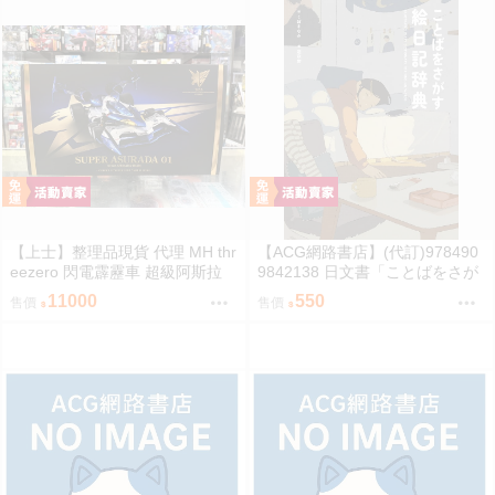
【上士】整理品現貨 代理 MH thr
【ACG網路書店】(代訂)978490
eezero 閃電霹靂車 超級阿斯拉
9842138 日文書「ことばをさが
完全變形 無壓克力盒 請詳閱內文
す絵日記辞典」YUEISHA DICTI
11000
550
售價
售價
ONARY