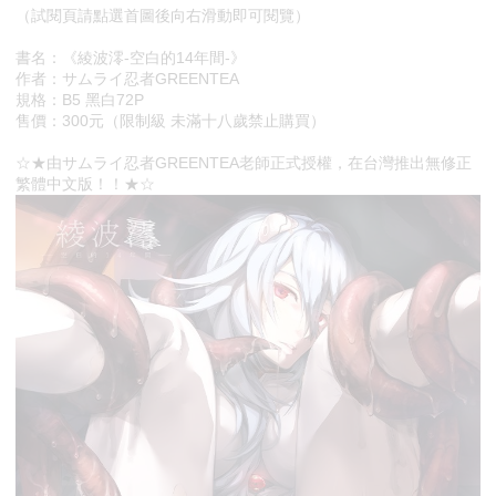
（試閱頁請點選首圖後向右滑動即可閱覽）
書名：《綾波澪-空白的14年間-》
作者：サムライ忍者GREENTEA
規格：B5 黑白72P
售價：300元（限制級 未滿十八歲禁止購買）
☆★由サムライ忍者GREENTEA老師正式授權，在台灣推出無修正
繁體中文版！！★☆