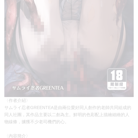
〈作者介紹〉
サムライ忍者GREENTEA是由兩位愛好同人創作的老師共同組成的
同人社團，其作品主要以二創為主。鮮明的色彩配上描繪細緻的人
物線條，擄獲不少老司機們的心。
〈內容簡介〉