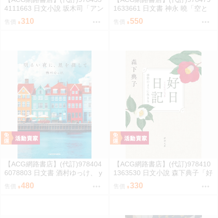
4111663 日文小說 坂木司「アン
1633661 日文書 神永 曉「空と
と幸福」
海と大地の言葉辞典」
310
550
售價
售價
【ACG網路書店】(代訂)978404
【ACG網路書店】(代訂)978410
6078803 日文書 酒村ゆっけ、 y
1363530 日文小說 森下典子「好
ukke sakamura「明るい夜に、
日日記：季節のように生きる」
480
330
售價
售價
星を探して」