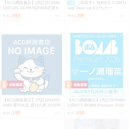
【ACG網路書店】(代訂)978491
（四葉亭）預約8月 C108 U
預購
1265185 OCHA NORMA北原も
sagi Diary vol.6 ぴちかー
も 寫真集「もももてぃーん。」
880
300
售價
售價
【ACG網路書店】(代訂)204352
【ACG網路書店】(代訂)978465
6080 週刊大眾 週刊大衆 2026年
1206271 BOMB Premium 2026
8月31日號 附:海報
封面:一ノ瀬瑠菜 附:雙面海報
190
450
售價
售價