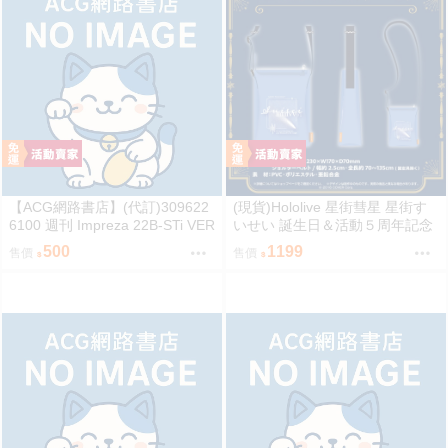
【ACG網路書店】(代訂)309622
(現貨)Hololive 星街彗星 星街す
6100 週刊 Impreza 22B-STi VER
いせい 誕生日＆活動５周年記念
SION をつくる (9)
COMET透明側背包 單肩背包
500
1199
售價
售價