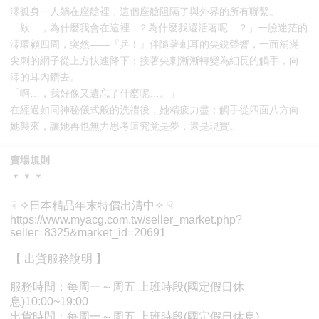
澪孤身一人躺在座艙裡，這個座艙阻隔了與外界的所有聯繫。
「欸…，為什麼我會在這裡...？為什麼我還活著呢…？」一臉迷茫的
澪環顧四周，突然——『乒！』伴隨著刺耳的尖銳聲響，一面舖滿
尖刺的網子從上方快速降下；接著尖刺漸漸轉變為細長的觸手，向
澪的耳內鑽去。
「啊…，我好像又遺忘了什麼呢…。」
在經過如同神秘儀式般的洗禮後，她精疲力盡；觸手從四面八方向
她襲來，讓她再也無力思考這究竟是夢，還是現實。
賣場規則