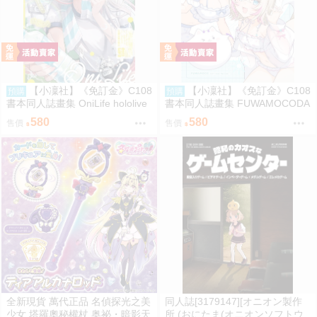
【小凜社】《免訂金》C108
【小凜社】《免訂金》C108
預購
預購
書本同人誌畫集 OniLife hololive
書本同人誌畫集 FUWAMOCODA
百鬼綾目
YS6 イコモチ hololive
580
580
售價
售價
全新現貨 萬代正品 名偵探光之美
同人誌[3179147][オニオン製作
少女 塔羅奧秘權杖 奥祕・暗影天
所 (おにたま(オニオンソフトウ