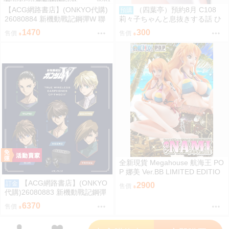
【ACG網路書店】(ONKYO代購)
（四葉亭）預約8月 C108
預購
26080884 新機動戰記鋼彈W 聯
莉々子ちゃんと息抜きする話 ひ
名耳機 專屬充電器
ろっち
1470
300
售價
售價
全新現貨 Megahouse 航海王 PO
P 娜美 Ver.BB LIMITED EDITIO
N PVC
【ACG網路書店】(ONKYO
訂金
2900
售價
代購)26080883 新機動戰記鋼彈
W 聯名耳機 CP-TWS01F
6370
售價
';