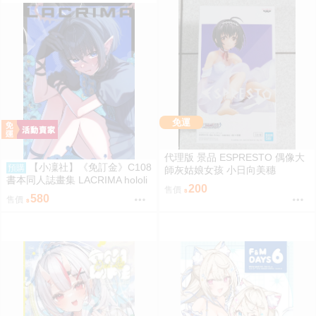
免運
代理版 景品 ESPRESTO 偶像大
【小凜社】《免訂金》C108
預購
師灰姑娘女孩 小日向美穗
書本同人誌畫集 LACRIMA hololi
200
售價
ve 一伊那爾栖
580
售價