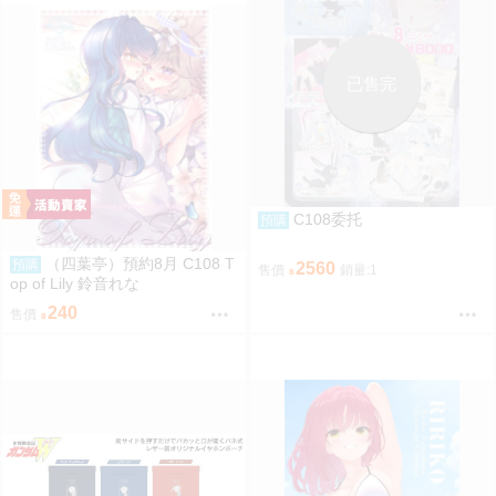
已售完
C108委托
預購
（四葉亭）預約8月 C108 T
預購
2560
售價
銷量:1
op of Lily 鈴音れな
240
售價