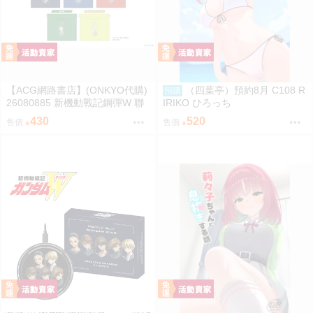
【ACG網路書店】(ONKYO代購)
（四葉亭）預約8月 C108 R
預購
26080885 新機動戰記鋼彈W 聯
IRIKO ひろっち
名耳機 收納包
430
520
售價
售價