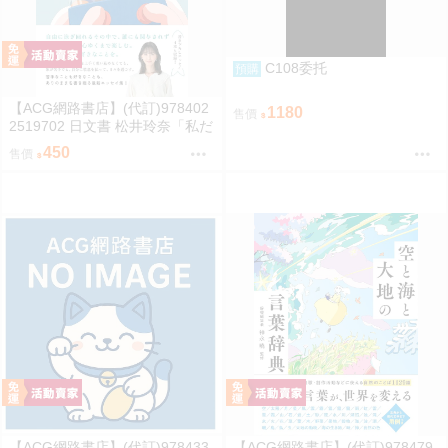
C108委托
預購
【ACG網路書店】(代訂)978402
1180
售價
2519702 日文書 松井玲奈「私だ
けの水槽」
450
售價
【ACG網路書店】(代訂)978433
【ACG網路書店】(代訂)978479