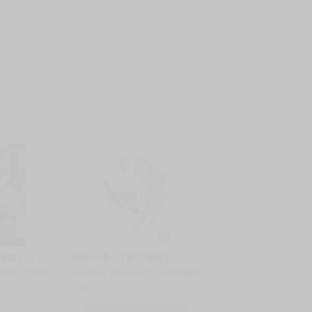
立漫畫】D・
員林卡通⭐️【東立漫畫】
怪盜 完全版 2
Spotted Flower~2人的幸福生
 (附尼彩書
活~ 3 作者：木尾士目 (附尼采
售價
113
書套)