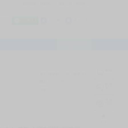
我的拍賣
訊息中心
最新公告
幫助中心
│
│
│
8 OFF
加入會員
會員登入
LINE登入
平台說明Q&A
結帳
未完成交易
0
次 (近半年)
商品
1028
件
❔
訊息
中心
信用
99
%
常用
功能
TOP