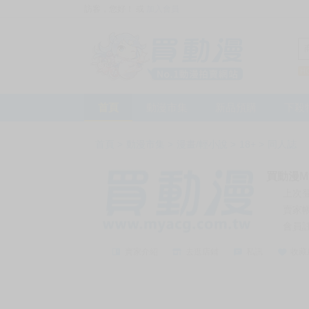
訪客，您好！
或
加入會員
首頁
動漫市集
新品預購
下殺
首頁
>
動漫市集
>
漫畫/輕小說
>
18+
>
同人誌
買動漫My
上次
賣家
會員
賣家介紹
去逛店鋪
私訊
收藏