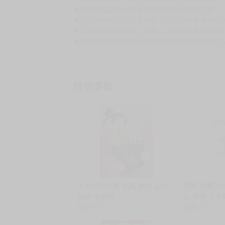
★預購商品請確認是否能接受到貨日期再下標。
★不同月份商品可一起結帳，等訂單內所有商品
★訂單商品如有缺件、瑕疵，請務必取貨3日內
★網路購物取貨後開箱時建議全程錄影拍照存證
猜你喜歡
限
くろバニー展 色紙 繪師 よむ
現貨 社團 TA
黑絲 兔女郎
ぬ 老師《 
售價
350
吧？Extra e
售價
250
きでも良いです