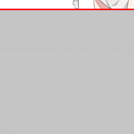
康膚色的少年。老師的同人作品有《只有7天嗎》、《過了7天後》、《起
持著『開放性關係』。
出了這樣的要求：「我想要嘗試體會當受的感覺，下次四人聚會的時候你
太便照遙來的期望將話題切入重點，接著四人開始進行『例行活動』，遙
seller=8325&market_id=20691
00~19:00
)
不出貨)