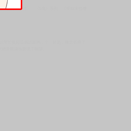
立、注意、敬禮》、《5萬》系列、《學期末性機
可以幫忙提起這個話題嗎…？」於是，脩太答應了
來總算圓滿地實現了願望。