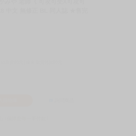
たかみや 老師《 可攻可受X可攻可
 中文 無修正 BL 同人誌 ★售完
-11取貨60元
全家 取貨付款60元
入購物車
詢問商品
! 保障您每一筆付款 !