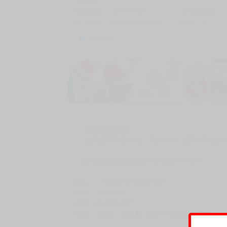
商品編號
G03697427
累積點閱數
自訂編號
9786263316850
收藏
1
收藏商品
購買評價限制
使用超商取貨付款：負評≦1分 超商未取貨≦1
（試閱頁請點選首圖後向右滑動即可閱覽）
書名：《可攻可受X可攻可受》
作者：たかみや
規格：B5 黑白48P
售價：240元（限制級 未滿十八歲禁止購買）