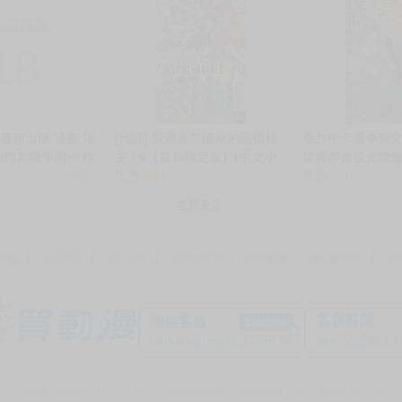
18 中文 無修正 BL
制級商品
18
暮想出版 漫畫 催
[代訂] 我是星際國家的惡德領
◆台中卡通◆青文
扭轉常識學園～ 作
主！6（首刷限定版）(中文小
世界將會星光燦爛 1
銷量:3
說) 9786263603639
售價
300
カサ 送尼彩書套
售價
210
查看更多
動漫
常見問題
新手上路
會員約定書
聯絡客服
隱私權政策
買
客服時間
聯絡客服
點我聯絡
service@myacg.com.tw
週一至週五 10:00
© 2014-2026 買對動漫股份有限公司
|
All Rights reserved. 統一編號:24553282