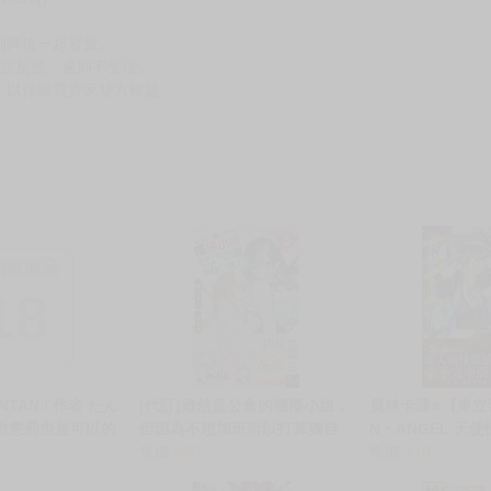
到齊後一起發貨。
留言反應，逾期不受理。
，以保障買賣家雙方權益。
制級商品
18
NTAN / 作者 たん
[代訂]雖然是公會的櫃檯小姐，
員林卡通⭐️【東
喜歡懲罰也是可以的
但因為不想加班所以打算獨自
N・ANGEL 天使
dition/おしおき好
討伐迷宮頭目 3 (首刷限定版)
售價
250
作者：杉崎ゆきる
售價
310
かExtra
(中文小說) 9786263603554
套)