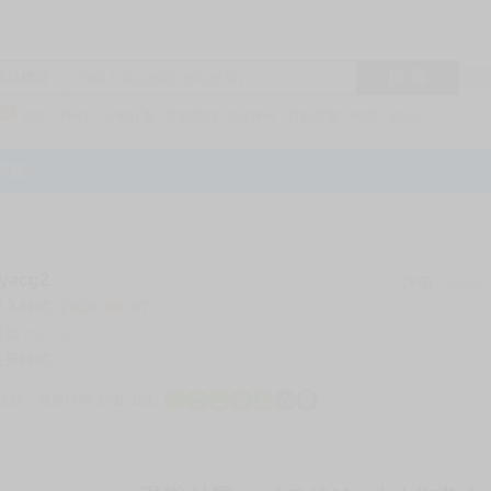
搜 尋
R1
商品標題
KSP
FF47
子午計畫
家庭教師
hololive
蔚藍檔案
鳴潮
Vspo
特集
acg2
評價
76056
登入時間
2026-08-07
帳號
myacg2
註冊時間
2014-12-10
店鋪
服務時間: 10點-19點
一
二
三
四
五
六
日