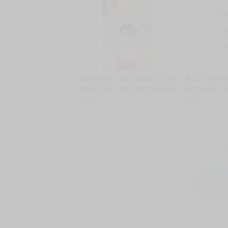
edition》R
同人誌 ★
限
員林卡通⭐️【東立漫畫】江戶前
◆台中卡通◆
精靈 2 作者：樋口彰彦 (附尼采
眠性玩弄 ～
書套)
售價
113
者 背德漢
售價
285
關於買