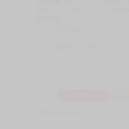
現貨 社團 エイチジジョウ / 作者 
受/リバーシブル×リバーシブル》R18
絕版不補
NT$
240
商品價格
元
詢問商品
付款方式
宅配/快遞100元
7-11取貨付款60元
7
取貨方式
全家 取貨60元
-
+
購買數量
件
立即購買
加
買動漫安心保證
款項由銀行委託管才安心 