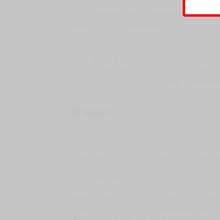
〈作者介紹〉
たかみや老師筆下角色，多為身材精壯、擁有健
能調查》、《今日我要與你結合！！》。
〈內容簡介〉
優佑、脩太、遙來、真斗，這四位大男孩彼此維
某日——遙來邀約脩太一同前去卡拉OK，並提
他的請求；不久後便迎來了四人聚會，很快地脩
賣場規則
＊＊＊
☟ ✧日本精品年末特價出清中✧ ☟
https://www.myacg.com.tw/seller_market.php?
【 出貨服務說明 】
服務時間：每周一～周五 上班時段(國定假日休息)10:
出貨時間：每周一～周五 上班時段(國定假日休息
★現貨訂單需要一個工作天出貨(六、日國定假日