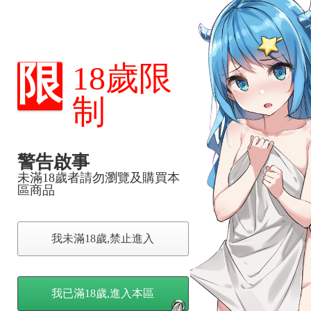
正繁體中文版！！★☆
限
18歲限
制
警告啟事
未滿18歲者請勿瀏覽及購買本
區商品
我未滿18歲,禁止進入
我已滿18歲,進入本區