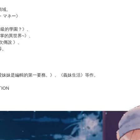
的變化。
年，以及返鄉。
對方歡心等問題的同時，
聯繫、戀愛關係後續發展……
。
領域。
ズ・マネー》
分級的學園？》、
掌的異世界~》、
次傳說 》、
等。
愛妹妹是編輯的第一要務。》、《義妹生活》等作。