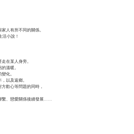
次 未完成交易≦1次 （近半年）
n / 彩 8頁 / 單 288頁 / 總頁數 296頁
。
與家人有所不同的關係。
生活小說！
要走在某人身旁。
侶的溫暖。