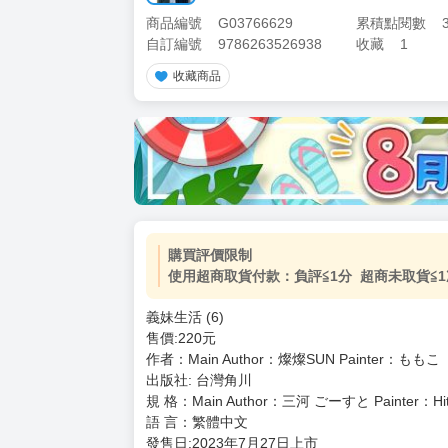
商品編號
G03766629
累積點閱數
自訂編號
9786263526938
收藏
1
收藏商品
加價購
( 共
1
件商品 )
(加購品) 買動漫★《$15元-
-
+