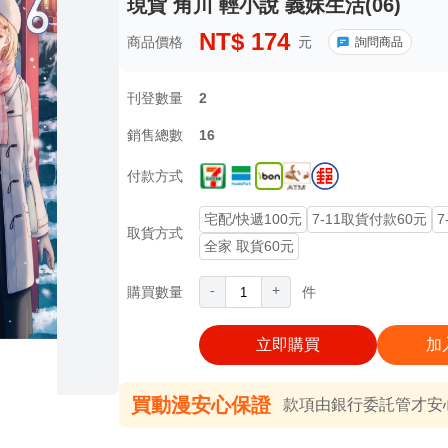
現貨 角川 輕小說 義妹生活(06)
NT$
174
商品價格
元
詢問商品
刊登數量
2
銷售總數
16
付款方式
宅配/快遞100元
7-11取貨付款60元
7
取貨方式
全家 取貨60元
-
+
購買數量
件
立即購買
加
買動漫安心保證
款項由銀行委託管才安心 