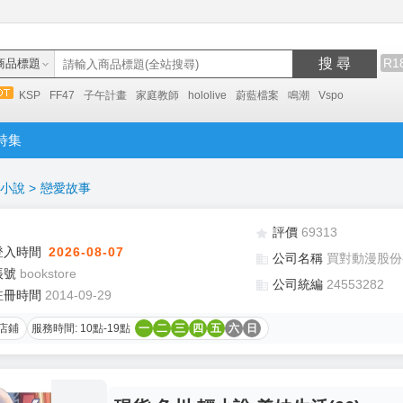
搜 尋
R1
商品標題
KSP
FF47
子午計畫
家庭教師
hololive
蔚藍檔案
鳴潮
Vspo
特集
小說
>
戀愛故事
評價
69313
登入時間
2026-08-07
公司名稱
買對動漫股份
帳號
bookstore
公司統編
24553282
註冊時間
2014-09-29
店鋪
服務時間: 10點-19點
一
二
三
四
五
六
日