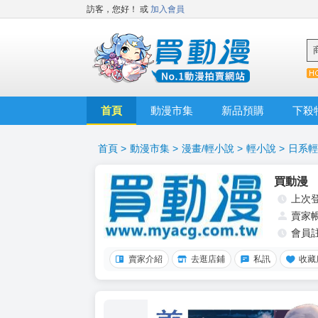
訪客，您好！
或
加入會員
首頁
動漫市集
新品預購
下殺
首頁
>
動漫市集
>
漫畫/輕小說
>
輕小說
>
日系輕
買動漫
上次
賣家
會員
賣家介紹
去逛店鋪
私訊
收藏