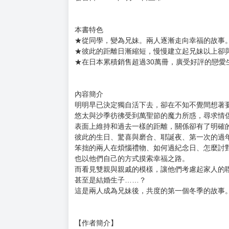
購買評價限制
使用超商取貨付款：負評≦1分 超商未取貨≦1
義妹生活 (6)
售價:220元
作者：Main Author：燦燦SUN Painter：ももこ
出版社: 台灣角川
規 格：Main Author：三河 ごーすと Painter：Hite
語 言：繁體中文
發售日:2023年7月27日上市
本書特色
★從同學，變為兄妹。兩人逐漸走向幸福的故事
★彼此的距離日漸縮短，慢慢建立起兄妹以上卻
★在日本累積銷售超過30萬冊，廣受好評的戀愛
內容簡介
明明早已決定獨自活下去，卻在不知不覺間想著
悠太與沙季彷彿受到萬聖節的魔力所惑，尋求情