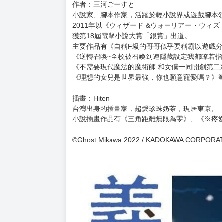
表面上維持和過去一樣的距離，關係卻有了明確
彼此的生日、驚喜與磨合、耶誕夜、第一次的過
笨拙的兩人在煩惱禮物、如何過紀念日、怎麼討
也以他們自己的方式摸索幸福之路。
而看見雙親與親戚的模樣，讓他們考慮起家人的
甚至是結婚生子……？
這是兩人成為兄妹後，共度的第一個冬季的故事
【作者簡介】
作者：三河ごーすと
小說家、腳本作家，活躍於輕小說界或遊戲腳本
2011年以《ウィザード &ウォーリアー・ウィ
獲第18屆電擊小說大賞「銀賞」出道。
主要作品有《自稱F級的哥哥似乎要稱霸以遊戲
《逆轉召喚~全校被召喚到連隱藏設定我都瞭若指
《不需要現代魔法的魔術師 和女僕一同開創第二
《理想的女兒是世界最強，你也願意寵愛嗎？》
插畫：Hiten
台灣出身的插畫家，超愛珍珠奶茶，現居東京。
小說插畫作品有《三角距離無限為零》、《※疼