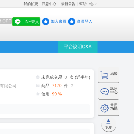
我的拍賣
訊息中心
最新公告
幫助中心
│
│
│
8 OFF
加入會員
會員登入
LINE登入
平台說明Q&A
結帳
未完成交易
0
次 (近半年)
商品
7170
件
有限公司
❔
訊息
中心
信用
99
%
常用
功能
TOP