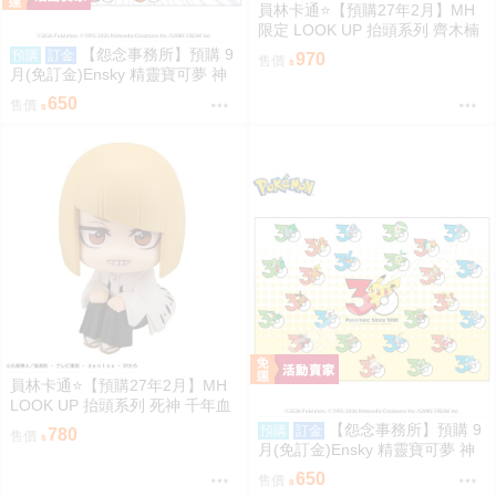
員林卡通⭐️【預購27年2月】MH
限定 LOOK UP 抬頭系列 齊木楠
雄的災難 齊木楠雄 附特典 0813
【怨念事務所】預購 9
預購
訂金
970
售價
月(免訂金)Ensky 精靈寶可夢 神
奇寶貝 30週年 1000片拼圖 傳說
650
售價
寶可夢 0809
員林卡通⭐️【預購27年2月】MH
LOOK UP 抬頭系列 死神 千年血
戰篇 平子真子 0813
【怨念事務所】預購 9
預購
訂金
780
售價
月(免訂金)Ensky 精靈寶可夢 神
奇寶貝 30週年 1000片拼圖 最初
650
售價
的搭檔寶可夢 0809