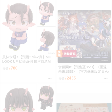
員林卡通⭐️【預購27年2月】MH
LOOK UP 抬頭系列 銀河特急Mil
ky☆Subway 鐵多 0813
食糧閣✿【預售至8/20】《重返
780
售價
未來1999》（官方藝術設定集Vo
l.2_典藏版&全套角色印象壓克力
2435
售價
擺件）重返未来1999／預售特典
／美術集／浮光掠影／維爾汀／
十四行詩／天使娜娜／諾諦卡／
虛構集