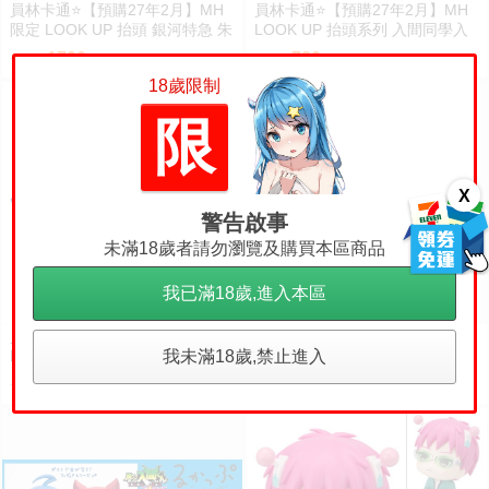
員林卡通⭐️【預購27年2月】MH
員林卡通⭐️【預購27年2月】MH
限定 LOOK UP 抬頭 銀河特急 朱
LOOK UP 抬頭系列 入間同學入
音 & 鐵多 套組附特典 0813
魔了！歐佩拉 0813
1790
780
售價
售價
18歲限制
限
X
警告啟事
未滿18歲者請勿瀏覽及購買本區商品
我已滿18歲,進入本區
員林卡通⭐️【預購27年2月】MH
【8/20預購書】請問您今天
預購
LOOK UP 抬頭系列入間同學入魔
要來點兔子嗎？ 12 作者：Koi/尖
我未滿18歲,禁止進入
了！鈴木入間 0813
端漫畫/Avi書店
780
150
售價
售價