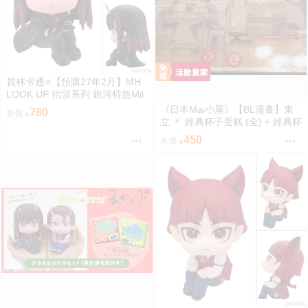
員林卡通⭐️【預購27年2月】MH
LOOK UP 抬頭系列 銀河特急Mil
ky☆Subway 朱音 0813
《日本Mai小屋》【BL漫畫】東
780
售價
立 ＊ 經典杯子蛋糕 (全) + 經典杯
子蛋糕 with 卡布奇諾 (全) ＊ 作
450
售價
者：佐岸左岸