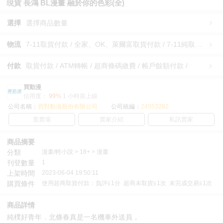
現貨 長鴻 BL漫畫 融於你的色彩(全)
選擇
選擇商品數量
物流
7-11取貨付款 / 全家、OK、萊爾富取貨付款 / 7-11純取貨 / 全家、OK、萊爾富純取貨 / 宅配/快遞 /
付款
取貨付款 / ATM轉帳 / 超商條碼繳費 / 帳戶餘額付款 /
買動漫
信用度：
99%
1 小時前上線
公司名稱：
買對動漫股份有限公司
公司統編：
24553282
逛賣場
賣家介紹
私訊賣家
商品摘要
分類
漫畫/輕小說 > 18+ > 漫畫
刊登數量
1
上架時間
2023-06-04 19:50:11
購買條件
使用超商取貨付款：負評≦1分 超商未取貨≦1次 未完成交易≦1次
商品詳情
純樸好青年．北條春真是一名機車外送員，