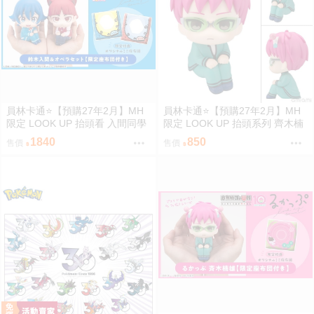
員林卡通⭐️【預購27年2月】MH
員林卡通⭐️【預購27年2月】MH
限定 LOOK UP 抬頭看 入間同學
限定 LOOK UP 抬頭系列 齊木楠
入魔了！鈴木入間 歐佩拉 套組附
雄的災難 齊木楠雄 0813
1840
850
售價
售價
特典 0813