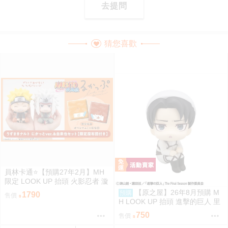
去提問
猜您喜歡
員林卡通⭐️【預購27年2月】MH
限定 LOOK UP 抬頭 火影忍者 漩
渦鳴人 自來也 套組附特典 0813
【原之屋】26年8月預購 M
預購
1790
售價
H LOOK UP 抬頭 進擊的巨人 里
維 掃除Ver 0211 0312
750
售價