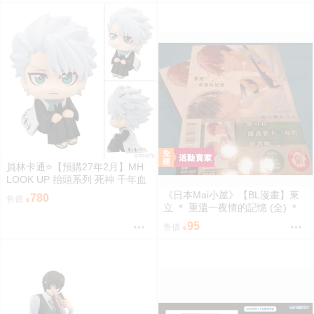
員林卡通⭐️【預購27年2月】MH
LOOK UP 抬頭系列 死神 千年血
戰篇 日番谷冬獅郎 0813
《日本Mai小屋》【BL漫畫】東
780
售價
立 ＊ 重溫一夜情的記憶 (全) ＊
作者：志々藤からり
95
售價