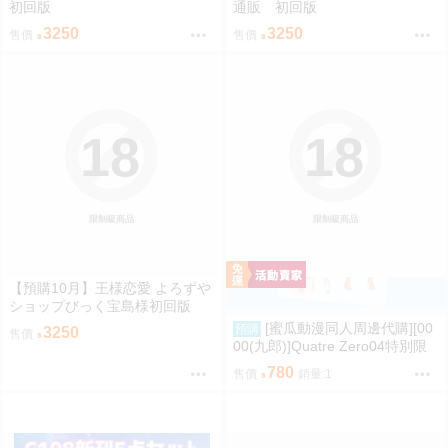
初回版
通販 初回版
3250
3250
售價
售價
18
18
限制級商品
限制級商品
【預購10月】王様恋愛 よろずや
ショップびっく宝島様初回版
[蜜瓜動漫同人周邊代購][00
預購
3250
售價
00(九郎)]Quatre Zero04特別限
定版【メロン限定特典付】(同人
780
售價
銷量:1
誌)