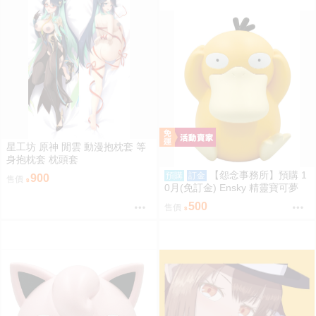
星工坊 原神 閒雲 動漫抱枕套 等
身抱枕套 枕頭套
【怨念事務所】預購 1
預購
訂金
900
售價
0月(免訂金) Ensky 精靈寶可夢
神奇寶貝 軟膠時間系列 寶可夢存
500
售價
錢筒 可達鴨 0816