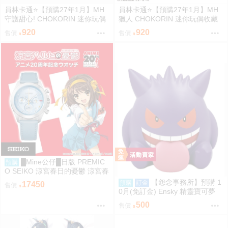
員林卡通⭐️【預購27年1月】MH
員林卡通⭐️【預購27年1月】MH
守護甜心! CHOKORIN 迷你玩偶
獵人 CHOKORIN 迷你玩偶收藏
收藏集 第1彈 中盒6入 0813
集 第1彈 中盒6入 0813
920
920
售價
售價
█Mine公仔█日版 PREMIC
預購
O SEIKO 涼宮春日的憂鬱 涼宮春
日 20周年紀念 20週年 手錶 聯名
【怨念事務所】預購 1
預購
訂金
17450
售價
手表
0月(免訂金) Ensky 精靈寶可夢
神奇寶貝 軟膠時間系列 寶可夢存
500
售價
錢筒 耿鬼 0816