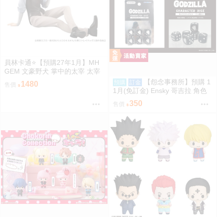
員林卡通⭐️【預購27年1月】MH
GEM 文豪野犬 掌中的太宰 太宰
治 0813
【怨念事務所】預購 1
預購
訂金
1480
售價
1月(免訂金) Ensky 哥吉拉 角色
骰子6入組 EN-D01 哥吉拉(1995)
350
售價
0816