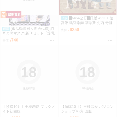
限制級商品
█Mine公仔█日版 AVIOT 迷
預購
宮飯 瑪露希爾 萊歐斯 先西 奇爾
查克 法琳 耳機 聯名 TE-V1R-DJ
[蜜瓜動漫同人周邊代購][猫
預購
6250
售價
M
耳と黒マスク]新刊セット「爆乳
ギャルの幸奈ちゃんと警官コス
740
售價
エッチ」(同人誌)
18
18
限制級商品
限制級商品
【預購10月】王様恋愛 ブックメ
【預購10月】王様恋愛 パソコン
イト初回版
ショップMK初回版