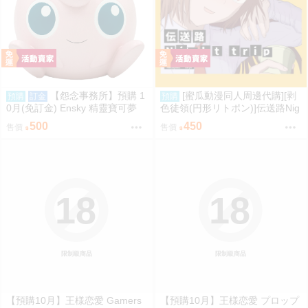
【怨念事務所】預購 1
[蜜瓜動漫同人周邊代購][剥
預購
訂金
預購
0月(免訂金) Ensky 精靈寶可夢
色徒領(円形リトポン)]伝送路Nig
神奇寶貝 軟膠時間系列 寶可夢存
ht trip(東方Project)(同人專輯)
500
450
售價
售價
錢筒 胖丁 0816
18
18
限制級商品
限制級商品
【預購10月】王様恋愛 Gamers
【預購10月】王様恋愛 プロップ