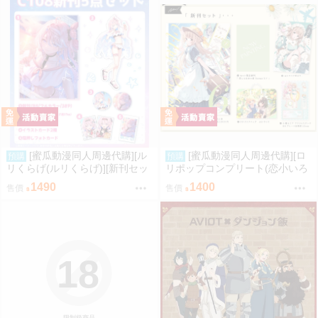
[蜜瓜動漫同人周邊代購][ル
[蜜瓜動漫同人周邊代購][ロ
預購
預購
リくらげ(ルリくらげ)][新刊セッ
リポップコンプリート(恋小いろ
ト]くらげびより in ラハイロイ
り)]【新刊セット5点セット】My
1490
1400
售價
售價
(同人誌)
Baby 6(同人誌)
18