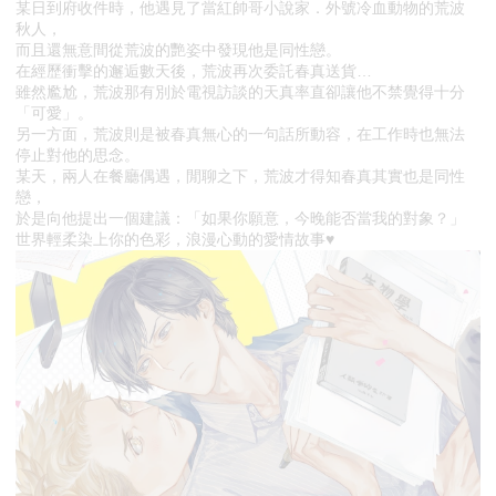
某日到府收件時，他遇見了當紅帥哥小說家．外號冷血動物的荒波
秋人，
而且還無意間從荒波的艷姿中發現他是同性戀。
在經歷衝擊的邂逅數天後，荒波再次委託春真送貨…
雖然尷尬，荒波那有別於電視訪談的天真率直卻讓他不禁覺得十分
「可愛」。
另一方面，荒波則是被春真無心的一句話所動容，在工作時也無法
停止對他的思念。
某天，兩人在餐廳偶遇，閒聊之下，荒波才得知春真其實也是同性
戀，
於是向他提出一個建議：「如果你願意，今晚能否當我的對象？」
世界輕柔染上你的色彩，浪漫心動的愛情故事♥