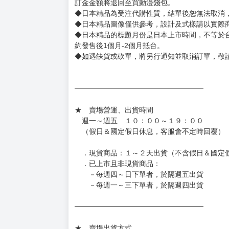
訂金金額將退回至買動漫錢包。
◆日本精品為受注代購性質，結單後恕無法取消
◆日本精品圖像僅供參考，設計及式樣請以實際
◆日本精品的標題月份是日本上市時間，不等於
約發售後1個月-2個月抵台。
◆如遇缺貨或砍單，將另行通知並取消訂單，敬
━━━━━━━━━━━━━━━━━━
★ 賣場營運、出貨時間
週一～週五 １０：００～１９：００
（假日＆國定假日休息，客服會不定時回覆）
．現貨商品：１～２天出貨（不含假日＆國定
．已上市且非現貨商品：
－每週四～日下單者，於隔週五出貨
－每週一～三下單者，於隔週四出貨
━━━━━━━━━━━━━━━━━━
★ 賣場出貨方式