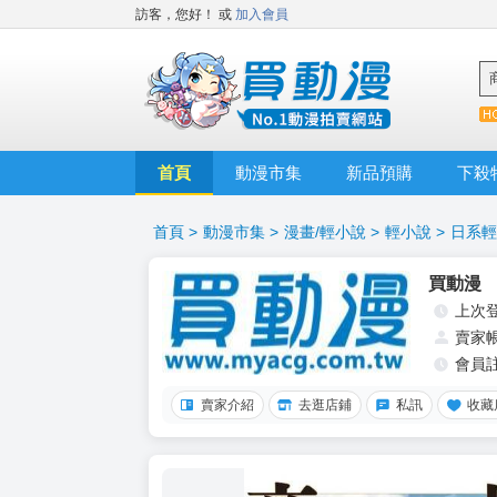
訪客，您好！
或
加入會員
首頁
動漫市集
新品預購
下殺
首頁
>
動漫市集
>
漫畫/輕小說
>
輕小說
>
日系輕
買動漫
上次
賣家
會員
賣家介紹
去逛店鋪
私訊
收藏