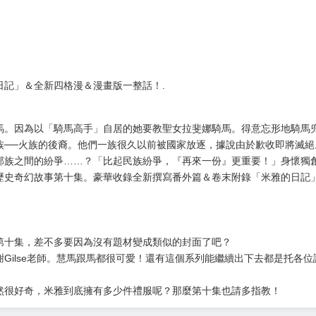
）
日記」＆全新四格漫＆漫畫版一整話！.
馬。因為以「騎馬高手」自居的她要教聖女拉斐娜騎馬。得意忘形地騎馬
族──火族的後裔。他們一族很久以前被國家放逐，據說由於歉收即將滅
部族之間的紛爭……？「比起民族紛爭，『再來一份』更重要！」身懷獨
歷史奇幻故事第十集。豪華收錄全新撰寫番外篇＆卷末附錄「米雅的日記
第十集，差不多要因為沒有題材變成類似的封面了吧？
Gilse老師。慧馬跟馬都很可愛！還有這個系列能繼續出下去都是托各
然很好奇，米雅到底擁有多少件禮服呢？那麼第十集也請多指教！