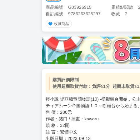
商品編號
G03926915
累積點閱數
自訂編號
9786263625297
收藏
2
收藏商品
購買評價限制
使用超商取貨付款：負評≦1分 超商未取貨≦1
輕小說 堤亞穆帝國物語(10)~從斷頭台開始，公
ティアムーン帝国物語１０～断頭台から始まる
售 價：280元
作者：猪口 / 插畫：kaworu
規 格：32開
語 言：繁體中文
出版日期：2023-09-13