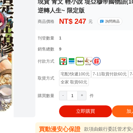
現貨 青文 輕小說 堤亞穆帝國物語(
逆轉人生~ 限定版
NT$
247
商品價格
元
詢問商品
刊登數量
1
銷售總數
9
付款方式
宅配/快遞100元
7-11取貨付款60元
7
取貨方式
全家 取貨60元
-
+
購買數量
件
立即購買
加
買動漫安心保證
款項由銀行委託管才安心 