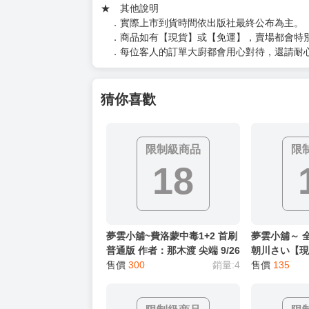
★ 其他說明
．實際上市到貨時間依出版社最終公布為主。
．商品如有【現貨】或【免運】，賣場都會特
．每位客人的訂單大廚都會用心對待，還請耐
猜你喜歡
限制級商品
限
18
夢雲小舖~費洛蒙中毒1+2 首刷
夢雲小舖～ 
普通版 作者：那木渡 尖端 9/26
朝川さい【
售價
300
銷量:4
售價
135