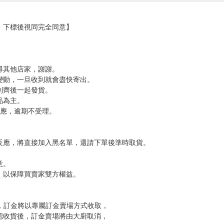
，下標後視同完全同意】
尋其他店家，謝謝。
變動，一旦收到就會盡快寄出。
到齊後一起發貨。
品為主。
反應，逾期不受理。
反應，將直接加入黑名單，還請下單後準時取貨。
意。
，以保障買賣家雙方權益。
訂金，訂金將以專屬訂金賣場方式收取，
認收貨後，訂金賣場將由大廚取消，