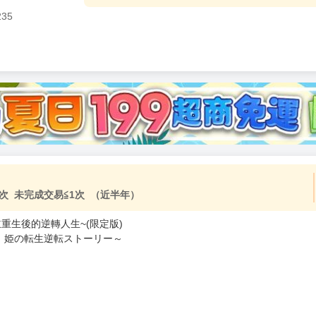
235
次 未完成交易≦1次 （近半年）
主重生後的逆轉人生~(限定版)
、姫の転生逆転ストーリー～