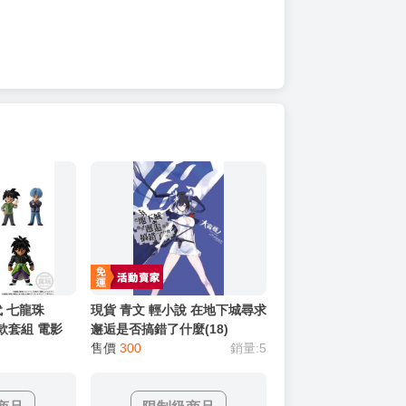
代 七龍珠
現貨 青文 輕小說 在地下城尋求
七款套組 電影
邂逅是否搞錯了什麼(18)
23
售價
300
銷量:5