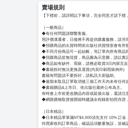
賣場規則
【下標前，請詳閱以下事項，完全同意才請下標
［一般商品］
◆有任何問題請聯繫客服。
用評價溝通者，日後將不再提供購書服務，請另
◆預購商品的出貨時間依出版社供貨情形會有所
◆不同月份商品可一起結帳，等訂單內所有商品
◆預購商品皆無現貨，商品圖為示意圖，請以實
◆商品如有缺件、瑕疵，請務必取貨3日內留言
◆書籍拆封無法更換及退貨(內頁印刷瑕疵例外)
書籍有問題請不要拆封，請私訊大廚協助。
◆逾期未取且訂單取消後三個工作天內未有任何
◆書籍贈品&上市日、依出版社最終公布為主。
有時會上市前更改贈品內容或延後出版，還請注
◆網路購物取貨後開箱時建議全程錄影拍照存證
［日本精品］
◆日本精品單筆滿NT$4,000須先支付 10% 
待買家收到訂單商品，確認品項數量無誤，並確