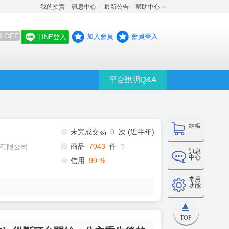
我的拍賣
訊息中心
最新公告
幫助中心
│
│
│
8 OFF
加入會員
會員登入
LINE登入
平台說明Q&A
結帳
未完成交易
0
次 (近半年)
商品
7043
件
有限公司
❔
訊息
中心
信用
99
%
常用
功能
TOP