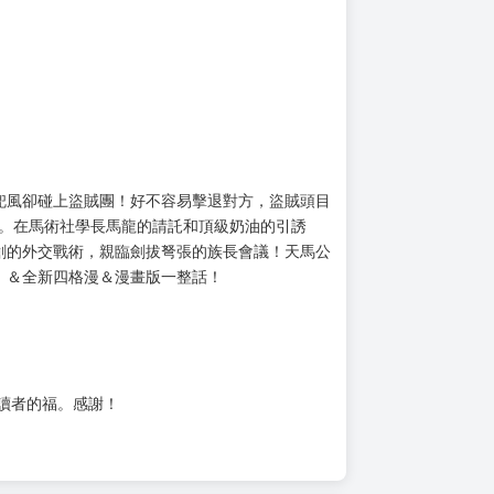
兜風卻碰上盜賊團！好不容易擊退對方，盜賊頭目
絕。在馬術社學長馬龍的請託和頂級奶油的引誘
創的外交戰術，親臨劍拔弩張的族長會議！天馬公
」＆全新四格漫＆漫畫版一整話！
位讀者的福。感謝！