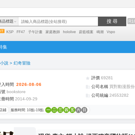
搜 尋
R1
商品標題
KSP
FF47
子午計畫
家庭教師
hololive
蔚藍檔案
鳴潮
Vspo
特集
小說
>
幻奇冒險
評價
69281
登入時間
2026-08-06
公司名稱
買對動漫股份
帳號
bookstore
公司統編
24553282
註冊時間
2014-09-29
店鋪
服務時間: 10點-19點
一
二
三
四
五
六
日