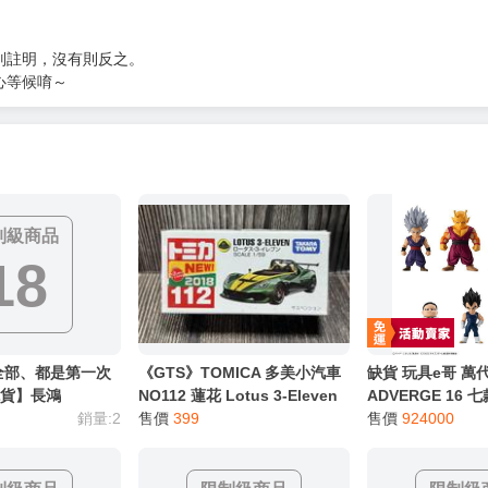
別註明，沒有則反之。
心等候唷～
制級商品
18
全部、都是第一次
《GTS》TOMICA 多美小汽車
缺貨 玩具e哥 萬
現貨】長鴻
NO112 蓮花 Lotus 3-Eleven
ADVERGE 16 
銷量:2
880387
售價
399
超級英雄 代理835
售價
924000