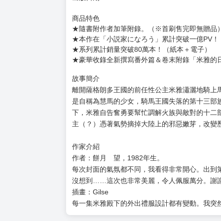
商品特色
★隨書附作者加筆附錄。（※首刷售完即無贈品
★本作在「小説家になろう」累計突破一億PV！
★系列累計銷量突破80萬本！（紙本＋電子）
★豪華收錄全新撰寫番外篇＆卷末附錄「米雅的
故事簡介
離開薩格朗多王國的前任性公主米雅瀟灑地騎上
是自稱為慧馬的少女，騎馬王國失落的第十三部
下，米雅自告奮勇要幫忙調解火族與敵對的十二
主（？）憑著氣勢摘掉大陸上的邪惡嫩芽，改變
作家介紹
作者：餅月 望，1982年生。
每次封面的氣氛都不同，我看得非常開心。出到
沒想到……這次也非常美麗，令人佩服萬分。謝謝
插畫：Gilse
每一集米雅殿下的外出禮服設計都有變動。我突