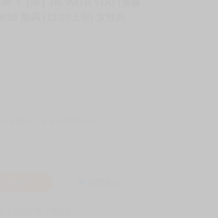
《【限】BE WITH YOU (無修
 R18 無碼 (11/20上市) 女性向
-11取貨60元
全家 取貨付款60元
入購物車
詢問商品
! 保障您每一筆付款 !