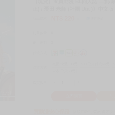
【現貨】★買動漫 BL同人誌 二創/原神
正) / 憂田 老師 (社團 Uta )》中文版
NT$
220
商品價格
元
詢問商品
刊登數量
5
銷售總數
2
付款方式
宅配/快遞100元
7-11取貨付款60元
7
取貨方式
全家 取貨60元
-
+
購買數量
件
立即購買
加
買動漫安心保證
款項由銀行委託管才安心 