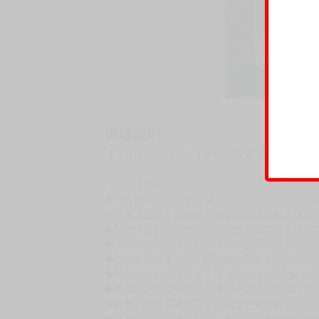
賣場規則
【下標前，請詳閱以下事項，完全同意才請下標
［一般商品］
◆有任何問題請聯繫客服。
用評價溝通者，日後將不再提供購書服務，請另
◆預購商品的出貨時間依出版社供貨情形會有所
◆不同月份商品可一起結帳，等訂單內所有商品
◆預購商品皆無現貨，商品圖為示意圖，請以實
◆商品如有缺件、瑕疵，請務必取貨3日內留言
◆書籍拆封無法更換及退貨(內頁印刷瑕疵例外)
書籍有問題請不要拆封，請私訊大廚協助。
◆逾期未取且訂單取消後三個工作天內未有任何