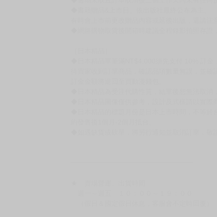
◆書籍贈品&上市日、依出版社最終公布為主。
有時會上市前更改贈品內容或延後出版，還請注
◆網路購物取貨後開箱時建議全程錄影拍照存證
［日本精品］
◆日本精品單筆滿NT$4,000須先支付 10% 
待買家收到訂單商品，確認品項數量無誤，並確
訂金金額將退回至買動漫錢包。
◆日本精品為受注代購性質，結單後恕無法取消
◆日本精品圖像僅供參考，設計及式樣請以實際
◆日本精品的標題月份是日本上市時間，不等於
約發售後1個月-2個月抵台。
◆如遇缺貨或砍單，將另行通知並取消訂單，敬
━━━━━━━━━━━━━━━━━━
★ 賣場營運、出貨時間
週一～週五 １０：００～１９：００
（假日＆國定假日休息，客服會不定時回覆）