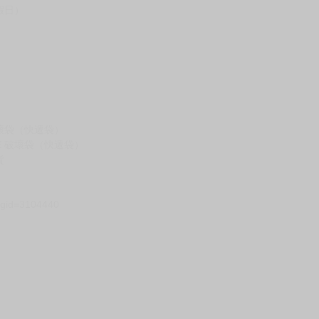
假日）
壞袋（快遞袋）
Ｅ破壞袋（快遞袋）
貨
）
?gid=3104440