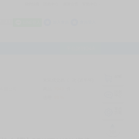
我的拍賣
訊息中心
最新公告
幫助中心
│
│
│
8 OFF
加入會員
會員登入
LINE登入
平台說明Q&A
結帳
未完成交易
0
次 (近半年)
商品
7043
件
有限公司
❔
訊息
中心
信用
99
%
常用
功能
TOP