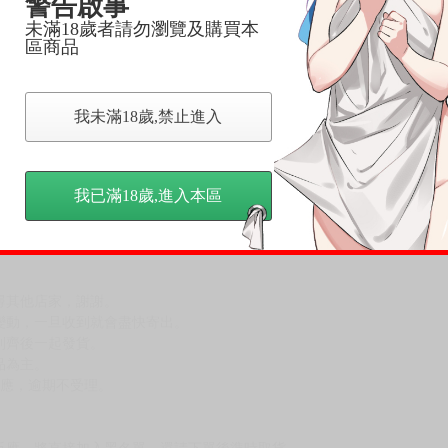
警告啟事
未滿18歲者請勿瀏覽及購買本
區商品
我未滿18歲,禁止進入
我已滿18歲,進入本區
，下標後視同完全同意】
尋其他店家，謝謝。
變動，一旦收到就會盡快寄出。
到齊後一起發貨。
品為主。
反應，逾期不受理。
反應，將直接加入黑名單，還請下單後準時取貨。