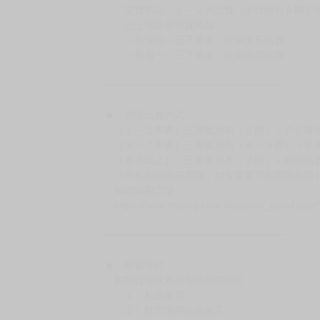
．現貨商品：１～２天出貨（不含假日＆國定
．已上市且非現貨商品：
－每週四～日下單者，於隔週五出貨
－每週一～三下單者，於隔週四出貨
━━━━━━━━━━━━━━━━━━
★ 賣場出貨方式
［１～２本書］三層氣泡布（２圈）＋ＰＥ破
［３～７本書］三層氣泡布（４～５圈）＋Ｐ
［８本以上］ 三層氣泡布（２圈）＋紙箱出
（另有加固紙箱賣場，如有需要可至賣場加購
加固紙箱賣場：
https://www.myacg.com.tw/goods_detail.php
━━━━━━━━━━━━━━━━━━
★ 聯繫方式
如對賣場或商品有任何問題可：
（１）私訊留言
（２）於賣場商品頁留言