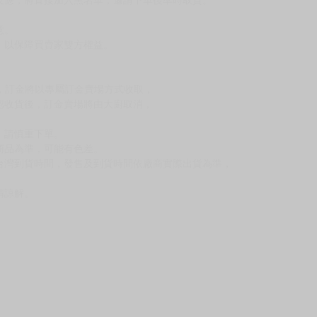
意。
，以保障買賣家雙方權益。
訂金，訂金將以專屬訂金賣場方式收取，
認收貨後，訂金賣場將由大廚取消，
，請慎重下單。
商品為準，可能有色差。
台灣到貨時間，發售及到貨時間依廠商實際出貨為準，
請諒解。