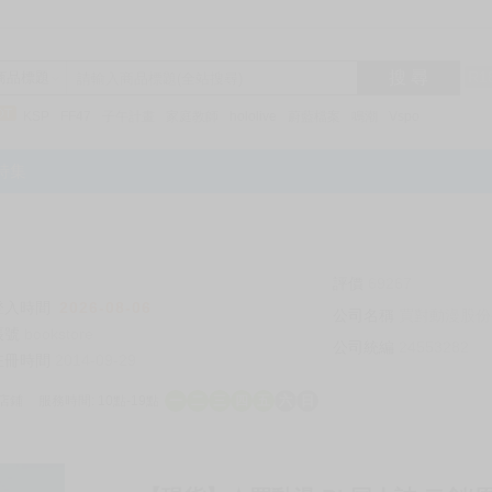
搜 尋
R1
商品標題
KSP
FF47
子午計畫
家庭教師
hololive
蔚藍檔案
鳴潮
Vspo
特集
評價
69267
登入時間
2026-08-06
公司名稱
買對動漫股份
帳號
bookstore
公司統編
24553282
註冊時間
2014-09-29
店鋪
服務時間: 10點-19點
一
二
三
四
五
六
日