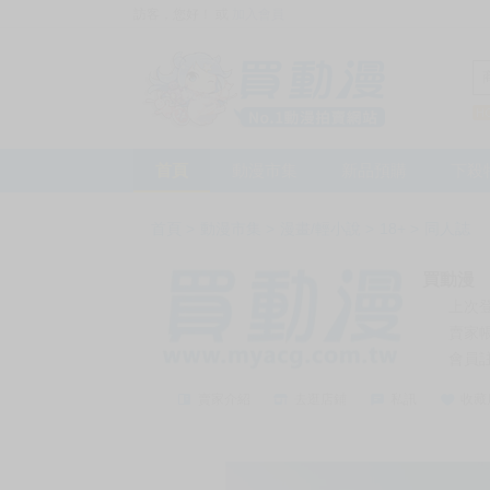
訪客，您好！
或
加入會員
首頁
動漫市集
新品預購
下殺
首頁
>
動漫市集
>
漫畫/輕小說
>
18+
>
同人誌
買動漫
上次
賣家
會員
賣家介紹
去逛店鋪
私訊
收藏