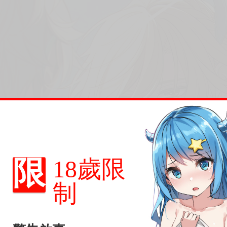
限
18歲限
制