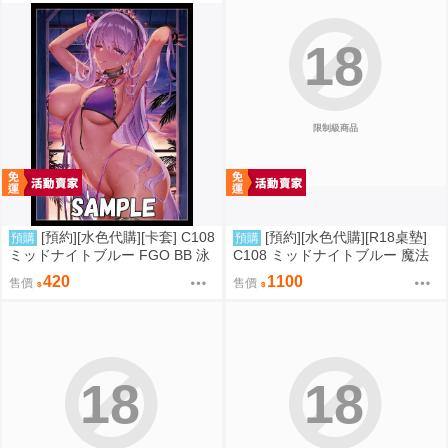
18
限制級商品
[預約][水色代購][卡套] C108
[預約][水色代購][R18桌墊]
預購
預購
ミッドナイトブルー FGO BB 泳
C108 ミッドナイトブルー 魔法
裝ver
少女 美遊 M字腿
420
1100
售價
售價
18
18