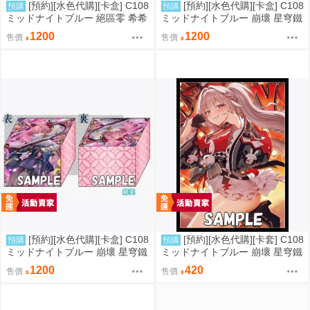
[預約][水色代購][卡盒] C108
[預約][水色代購][卡盒] C108
預購
預購
ミッドナイトブルー 絕區零 希希
ミッドナイトブルー 崩壞 星穹鐵
芙
道 銀狼
1200
1200
售價
售價
[預約][水色代購][卡盒] C108
[預約][水色代購][卡套] C108
預購
預購
ミッドナイトブルー 崩壞 星穹鐵
ミッドナイトブルー 崩壞 星穹鐵
道 緋英
道 火花
1200
420
售價
售價