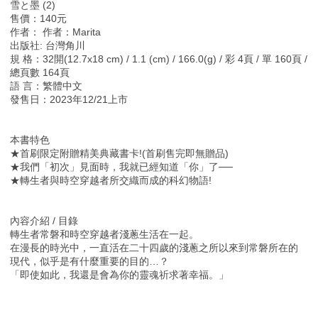
雪と墨 (2)
售價：140元
作者： 作者：Marita
出版社: 台灣角川
規 格：32開(12.7x18 cm) / 1.1 (cm) / 166.0(g) / 彩 4頁 / 單 160頁 /
總頁數 164頁
語 言：繁體中文
發售日：2023年12/21上市
本書特色
★首刷限定附贈精美典藏書卡!(首刷售完即無贈品)
★我們「初次」見面時，我就已經知道「你」了──
★轉生者與時空穿越者所交織而成的科幻物語!
內容介紹 / 目錄
轉生者常磐和時空穿越者淺蔥生活在一起。
在漫長的時光中，一直活在二十四歲的淺蔥之所以來到常磐所在的
現代，似乎是有什麼重要的目的…？
「即使如此，我還是會為你的靈魂祈求著幸福。」