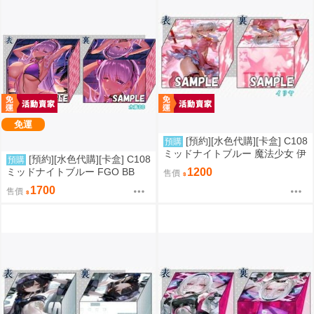
免運
[預約][水色代購][卡盒] C108
預購
ミッドナイトブルー 魔法少女 伊
[預約][水色代購][卡盒] C108
預購
莉雅
ミッドナイトブルー FGO BB
1200
售價
1700
售價