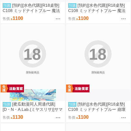
[預約][水色代購][R18桌墊]
[預約][水色代購][R18桌墊]
預購
預購
C108 ミッドナイトブルー 魔法
C108 ミッドナイトブルー 魔法
少女 伊莉雅&克洛伊&美遊 服從
少女 伊莉雅&克洛伊 M字腿
1100
1100
售價
售價
18
18
限制級商品
限制級商品
[蜜瓜動漫同人周邊代購]
[預約][水色代購][R18桌墊]
預購
預購
[D・N・A.Lab.(ミヤスリサ)]サマ
C108 ミッドナイトブルー 崩壞
ーエスケープ【A5アクリルフィ
星穹鐵道 火花 誘惑
1130
1100
售價
售價
ギュア】(A5壓克力立牌特典版)
(同人誌)