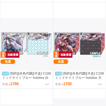
免運
免運
[預約][水色代購][卡盒] C108
[預約][水色代購][卡盒] C108
預購
預購
ミッドナイトブルー hololive 白
ミッドナイトブルー hololive 大
上フブキ
神ミオ
1700
1700
售價
售價