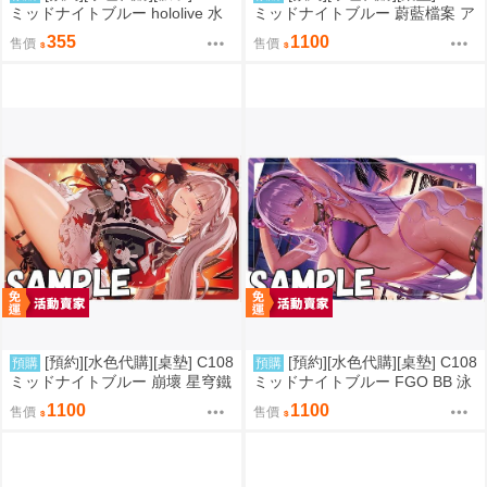
ミッドナイトブルー hololive 水
ミッドナイトブルー 蔚藍檔案 ア
宮枢
ロナ＆プラナ
355
1100
售價
售價
[預約][水色代購][桌墊] C108
[預約][水色代購][桌墊] C108
預購
預購
ミッドナイトブルー 崩壞 星穹鐵
ミッドナイトブルー FGO BB 泳
道 火花
裝ver
1100
1100
售價
售價