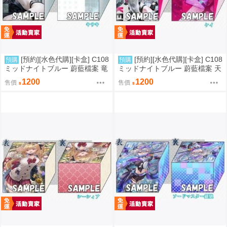
[預約][水色代購][卡盒] C108
[預約][水色代購][卡盒] C108
預購
預購
ミッドナイトブルー 蔚藍檔案 竜
ミッドナイトブルー 蔚藍檔案 天
華キサキ
童ケイ
1200
1200
售價
售價