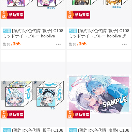
[預約][水色代購][骰子] C108
[預約][水色代購][骰子] C108
預購
預購
ミッドナイトブルー hololive
ミッドナイトブルー hololive 虎
綺々羅々ヴィヴィ
金妃笑虎
355
355
售價
售價
[預約][水色代購][骰子] C108
[預約][水色代購][桌墊] C108
預購
預購