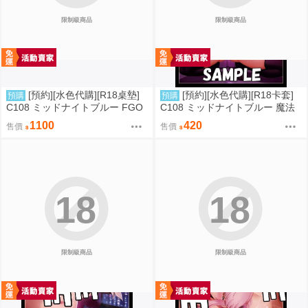
限制級商品
限制級商品
[預約][水色代購][R18桌墊]
[預約][水色代購][R18卡套]
預購
預購
C108 ミッドナイトブルー FGO
C108 ミッドナイトブルー 魔法
BB 露點ver
少女 美遊 M字腿
1100
420
售價
售價
18
18
限制級商品
限制級商品