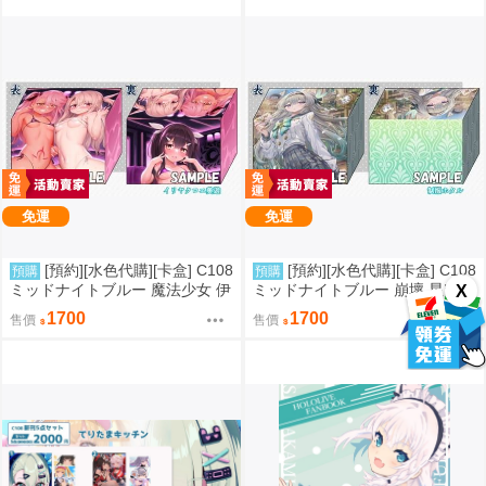
免運
免運
[預約][水色代購][卡盒] C108
[預約][水色代購][卡盒] C108
預購
預購
ミッドナイトブルー 魔法少女 伊
ミッドナイトブルー 崩壞 星穹鐵
X
莉雅&美遊&克洛伊
道 流螢
1700
1700
售價
售價