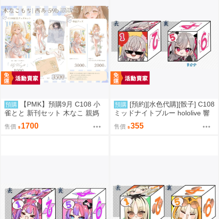
【PMK】預購9月 C108 小
[預約][水色代購][骰子] C108
預購
預購
雀とと 新刊セット 木なこ 親媽
ミッドナイトブルー hololive 響
新刊套組 VSPO
咲リオナ
1700
355
售價
售價