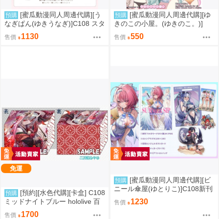
[蜜瓜動漫同人周邊代購][う
[蜜瓜動漫同人周邊代購][ゆ
預購
預購
なぎぱん(ゆきうなぎ)]C108 スタ
きのこの小屋。(ゆきのこ。)]
レ新刊セット うなぎぱん(崩壞：
【新刊セット】おねがいサッち
1130
550
售價
售價
星穹鐵道)(同人誌)
ゃん、ゆうこと聞いて(蔚藍檔案)
(同人誌)
免運
[蜜瓜動漫同人周邊代購][ビ
預購
ニール傘屋(ゆとりこ)]C108新刊
[預約][水色代購][卡盒] C108
預購
セット【ビニール傘屋】(絕區零)
ミッドナイトブルー hololive 百
1230
售價
(同人誌)
鬼あやめ
1700
售價