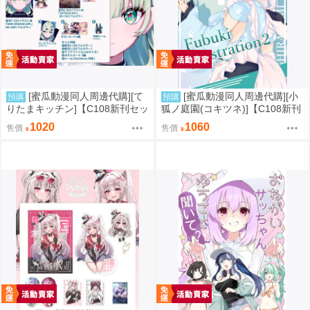
[蜜瓜動漫同人周邊代購][て
[蜜瓜動漫同人周邊代購][小
預購
預購
りたまキッチン]【C108新刊セッ
狐ノ庭園(コキツネ)]【C108新刊
ト】NEW ERIDUSCAPEセット
セット】Fubuki Illustration 2
1020
1060
售價
售價
(絕區零)(同人誌)
【特典付】(Hololive)(同人誌)