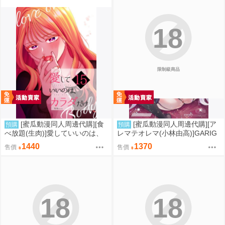
18
限制級商品
[蜜瓜動漫同人周邊代購][食
[蜜瓜動漫同人周邊代購][ア
預購
預購
べ放題(生肉)]愛していいのは、
レマテオレマ(小林由高)]GARIG
カラダだけ15【A5アクリルスタ
ARI145【A5アクリルスタンド】
1440
1370
售價
售價
ンド】(A5壓克力立牌特典版)(同
(蔚藍檔案)(A5壓克力立牌特典版)
人誌)
(同人誌)
18
18