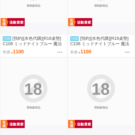
限制級商品
限制級商品
[預約][水色代購][R18桌墊]
[預約][水色代購][R18桌墊]
預購
預購
C108 ミッドナイトブルー 魔法
C108 ミッドナイトブルー 魔法
少女 伊莉雅&克洛伊&美遊 翹臀
少女 伊莉雅&克洛伊&美遊 背後
1100
1100
售價
售價
位
18
18
限制級商品
限制級商品