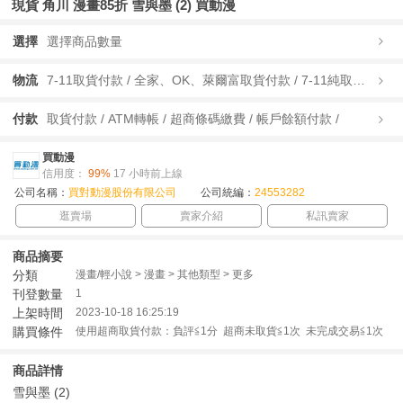
現貨 角川 漫畫85折 雪與墨 (2) 買動漫
選擇
選擇商品數量
物流
7-11取貨付款 / 全家、OK、萊爾富取貨付款 / 7-11純取貨 / 全家、OK、萊爾富純取貨 / 宅配/快遞 /
付款
取貨付款 / ATM轉帳 / 超商條碼繳費 / 帳戶餘額付款 /
買動漫
信用度：
99%
17 小時前上線
公司名稱：
買對動漫股份有限公司
公司統編：
24553282
逛賣場
賣家介紹
私訊賣家
商品摘要
分類
漫畫/輕小說 > 漫畫 > 其他類型 > 更多
刊登數量
1
上架時間
2023-10-18 16:25:19
購買條件
使用超商取貨付款：負評≦1分 超商未取貨≦1次 未完成交易≦1次
商品詳情
雪與墨 (2)