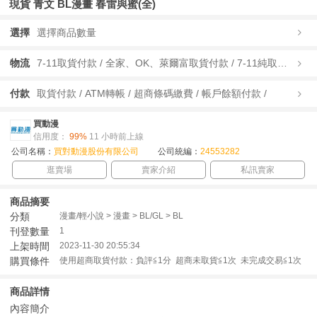
現貨 青文 BL漫畫 春雷與蜜(全)
選擇
選擇商品數量
物流
7-11取貨付款 / 全家、OK、萊爾富取貨付款 / 7-11純取貨 / 全家、OK、萊爾富純取貨 / 宅配/快遞 /
付款
取貨付款 / ATM轉帳 / 超商條碼繳費 / 帳戶餘額付款 /
買動漫
信用度：
99%
11 小時前上線
公司名稱：
買對動漫股份有限公司
公司統編：
24553282
逛賣場
賣家介紹
私訊賣家
商品摘要
分類
漫畫/輕小說 > 漫畫 > BL/GL > BL
刊登數量
1
上架時間
2023-11-30 20:55:34
購買條件
使用超商取貨付款：負評≦1分 超商未取貨≦1次 未完成交易≦1次
商品詳情
內容簡介