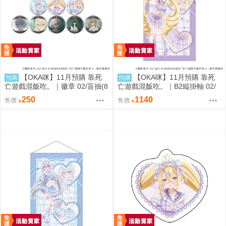
【OKA咪】11月預購 靠死
【OKA咪】11月預購 靠死
預購
預購
亡遊戲混飯吃。｜徽章 02/盲抽(8
亡遊戲混飯吃。｜B2縦掛軸 02/
種)(官方&新繪插畫) 隨機一款
(新繪插畫) (御城)
250
1140
售價
售價