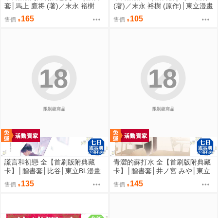
套│馬上 鷹将 (著)／末永 裕樹
(著)／末永 裕樹 (原作)│東立漫畫
(原作)│東立漫畫│BJ4動漫
│BJ4動漫
165
105
售價
售價
18
18
限制級商品
限制級商品
謊言和初戀 全【首刷版附典藏
青澀的蘇打水 全【首刷版附典藏
卡】│贈書套│比谷│東立BL漫畫
卡】│贈書套│井ノ宮 みや│東立
│BJ4動漫
BL漫畫│BJ4動漫
135
145
售價
售價