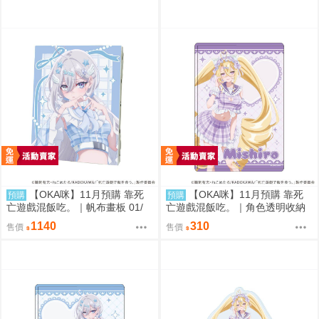
【OKA咪】11月預購 靠死
【OKA咪】11月預購 靠死
預購
預購
亡遊戲混飯吃。｜帆布畫板 01/
亡遊戲混飯吃。｜角色透明收納
(新繪插畫) (幽鬼)
夾 02/ (新繪插畫) (御城)
1140
310
售價
售價