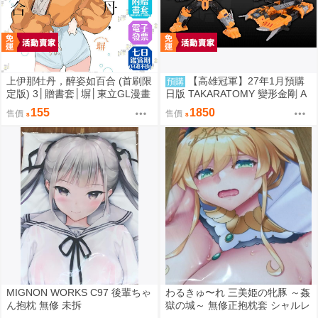
上伊那牡丹，醉姿如百合 (首刷限
【高雄冠軍】27年1月預購
預購
定版) 3│贈書套│塀│東立GL漫畫
日版 TAKARATOMY 變形金剛 A
│BJ4動漫
OTP-45 宇宙大帝使者 免訂金09
155
1850
售價
售價
02
MIGNON WORKS C97 後輩ちゃ
わるきゅ〜れ 三美姫の牝豚 ～姦
ん抱枕 無修 未拆
獄の城～ 無修正抱枕套 シャルレ