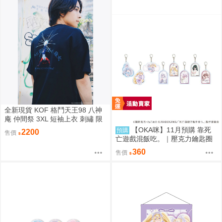
全新現貨 KOF 格鬥天王98 八神
庵 仲間祭 3XL 短袖上衣 刺繡 限
定聯名
【OKA咪】11月預購 靠死
預購
2200
售價
亡遊戲混飯吃。｜壓克力鑰匙圈
02/盲抽(8種)(官方&新繪插畫) 隨
360
售價
機一款