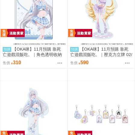
【OKA咪】11月預購 靠死
【OKA咪】11月預購 靠死
預購
預購
亡遊戲混飯吃。｜角色透明收納
亡遊戲混飯吃。｜壓克力立牌 02/
夾 01/ (新繪插畫) (幽鬼)
A(新繪插畫) (御城)
310
590
售價
售價