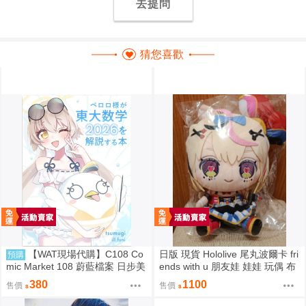
去提問
猜您喜歡
【WAT現場代購】C108 Co
日版 現貨 Hololive 尾丸波爾卡 fri
預購
mic Market 108 蔚藍檔案 日步美
ends with u 朋友娃 娃娃 玩偶 布
ペロロ様が東大数学2026を解説
偶 座長 尾丸ポルカ
380
1100
售價
售價
する本