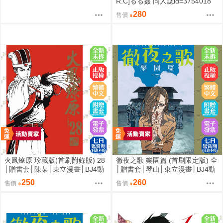
R.C]るる姦 同人誌id=3754018
280
售價
火鳳燎原 珍藏版(首刷附錄版) 28
徹夜之歌 樂園篇 (首刷限定版) 全
│贈書套│陳某│東立漫畫│BJ4動
│贈書套│琴山│東立漫畫│BJ4動
漫
漫
250
260
售價
售價