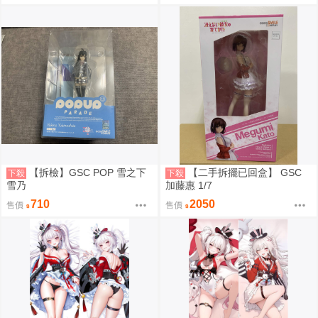
【拆檢】GSC POP 雪之下
【二手拆擺已回盒】 GSC
下殺
下殺
雪乃
加藤惠 1/7
710
2050
售價
售價