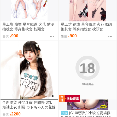
星工坊 崩壞 星穹鐵道 火花 動漫
星工坊 崩壞 星穹鐵道 火花 動漫
抱枕套 等身抱枕套 枕頭套
抱枕套 等身抱枕套 枕頭套
900
900
售價
售價
18
限制級商品
全新現貨 仲間牙齒 仲間祭 3XL
短袖上衣 刺繡 カトちゃんの花嫁
限定聯名
[C108預約][小竣的賣場][U.
預購
2200
售價