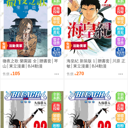
徹夜之歌 樂園篇 全│贈書套│琴
海皇紀 新裝版 1│贈書套│川原 正
山│東立漫畫│BJ4動漫
敏│東立漫畫│BJ4動漫
105
270
售價
售價