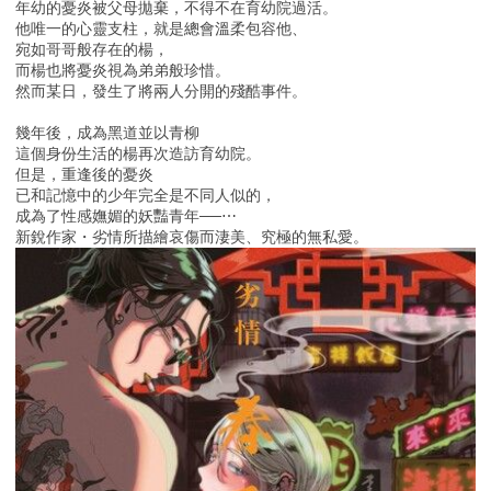
年幼的憂炎被父母拋棄，不得不在育幼院過活。
他唯一的心靈支柱，就是總會溫柔包容他、
宛如哥哥般存在的楊，
而楊也將憂炎視為弟弟般珍惜。
然而某日，發生了將兩人分開的殘酷事件。
幾年後，成為黑道並以青柳
這個身份生活的楊再次造訪育幼院。
但是，重逢後的憂炎
已和記憶中的少年完全是不同人似的，
成為了性感嫵媚的妖豔青年──⋯
新銳作家・劣情所描繪哀傷而淒美、究極的無私愛。