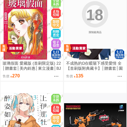
18
限制級商品
玻璃假面 愛藏版 (首刷限定版) 22
不成熟的Ω在暖陽下感受愛情 全
│贈書套│美內鈴惠│東立漫畫│BJ
【首刷版附典藏卡】│贈書套│園
4動漫
瀬 もち│東立BL漫畫│BJ4動漫
270
135
售價
售價