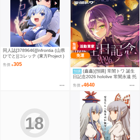
同人誌[3789646][Infrontia (山県
免運
ひでと)]コレッテ (東方Project )
305
售價
(鑫鑫)[預購] 常闇トワ 誕生
預購
日記念2026 hololive 常闇永遠 托
娃可愛 愛偷寶
4640
售價
18