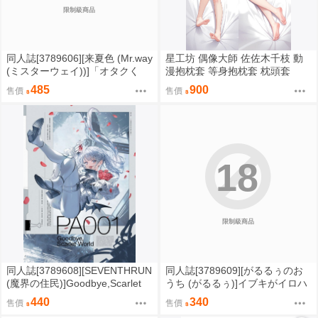
限制級商品
同人誌[3789606][来夏色 (Mr.way
星工坊 偶像大師 佐佐木千枝 動
(ミスターウェイ))]「オタクく
漫抱枕套 等身抱枕套 枕頭套
ん」にやさしいギャル (原創)
485
900
售價
售價
18
限制級商品
同人誌[3789608][SEVENTHRUN
同人誌[3789609][がるるぅのお
(魔界の住民)]Goodbye,Scarlet
うち (がるるぅ)]イブキがイロハ
World【特典】 (創作)
を攻めまくりエッチをして(絶頂)
440
340
售價
售價
イかせちゃうおはなし (蔚藍檔