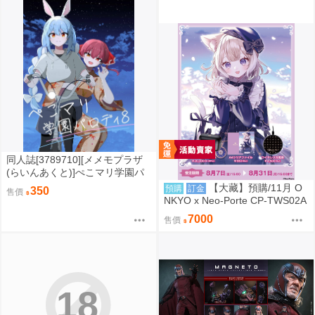
同人誌[3789710][メメモプラザ
(らいんあくと)]ぺこマリ学園パ
ロディ8 (hololive )
【大藏】預購/11月 O
預購
訂金
350
售價
NKYO x Neo-Porte CP-TWS02A
聯名藍芽耳機 夜絆ニウ 水無瀬
7000
售價
天帝フォル 0830
18