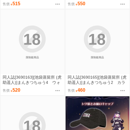
しょ (學園偶像大師)
編 (原創)
515
550
售價
售價
18
18
限制級商品
限制級商品
同人誌[3690163][池袋蒸留所 (虎
同人誌[3690165][池袋蒸留所 (虎
助遥人)]まんきつちゅう4 ウォ
助遥人)]まんきつちゅう2 カラ
ーターパーク編 (原創)
オケ編 (原創)
520
460
售價
售價
18