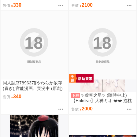
ェールヌイ (艦隊收藏)
絕區零兩週年虛寶卡蕾米埃爾-光
330
2100
售價
售價
柵卡蕾米埃爾-Q版扇子希格莉德-
Q版扇子
18
18
限制級商品
限制級商品
同人誌[3789637][やわらか依存
(青ぎ)]官能漫画、実況中 (原創)
✨虛空之星✨ (隨時中止)
下殺
340
售價
【Hololive】大神ミオ ❤️❤️ 抱枕
套 160X50CM 2WAY [日本空運
2000
售價
來] 43515