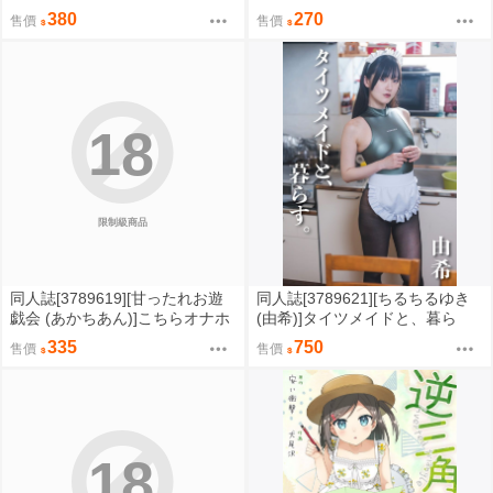
(創作)
活 (其他)
380
270
售價
售價
18
限制級商品
同人誌[3789619][甘ったれお遊
同人誌[3789621][ちるちるゆき
戯会 (あかちあん)]こちらオナホ
(由希)]タイツメイドと、暮ら
型AMASリオちゃんです (蔚藍檔
す。 (Cosplay)
335
750
售價
售價
案)
18