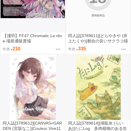
限制級商品
【淺羽】FF47 Chromatic Le rêv
同人誌[3789611][どらやきや (井
e-場前通販賣場
上たくや)]都合の良いサクラコ様
本 (蔚藍檔案)
210
335
售價
售價
同人誌[3789612][CANVAS+GAR
同人誌[3789614][湖藍灰 (らい
DEN (宮坂なこ)]Couleur Vive11
あ)]たにLog 多肉植物のある生