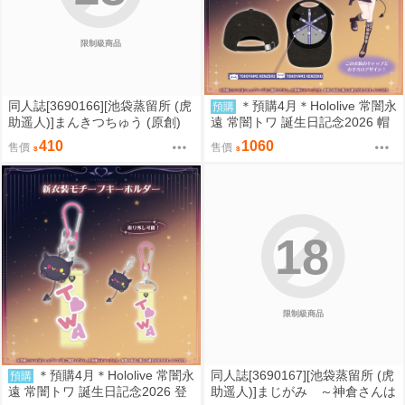
限制級商品
同人誌[3690166][池袋蒸留所 (虎
＊預購4月＊Hololive 常闇永
預購
助遥人)]まんきつちゅう (原創)
遠 常闇トワ 誕生日記念2026 帽
子 towa (9/12結單)
410
1060
售價
售價
18
限制級商品
＊預購4月＊Hololive 常闇永
同人誌[3690167][池袋蒸留所 (虎
預購
遠 常闇トワ 誕生日記念2026 登
助遥人)]まじがみ ～神倉さんは