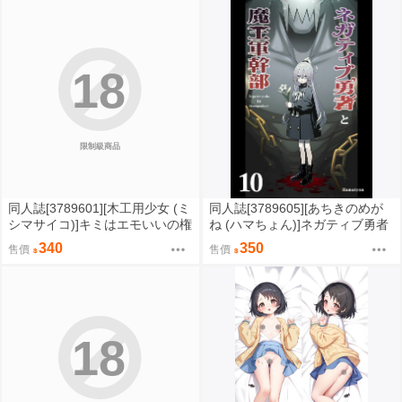
18
限制級商品
同人誌[3789601][木工用少女 (ミ
同人誌[3789605][あちきのめが
シマサイコ)]キミはエモいいの権
ね (ハマちょん)]ネガティブ勇者
化4 (hololive )
と魔王軍幹部10 (原創)
340
350
售價
售價
18