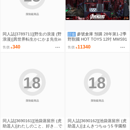
限制級商品
同人誌[3789711][野生の浪漫 (野
參號倉庫 預購 28年第1-2季
訂金
浪漫)]異世界転生かにかま先生in
野獸國 HOT TOYS 12吋 MMS91
エロトラップダンジョン (Cospl
3 復仇者聯盟：末日崛起 萬磁王
340
11340
售價
售價
ay)
豪華版
18
18
限制級商品
限制級商品
同人誌[3690161][池袋蒸留所 (虎
同人誌[3690162][池袋蒸留所 (虎
助遥人)]わたしのこと、好き…で
助遥人)]まんきつちゅう5 学園祭