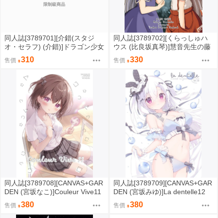
限制級商品
同人誌[3789701][介錯(スタジ
同人誌[3789702][くらっしゅハ
オ・セラフ) (介錯)]ドラゴン少女
ウス (比良坂真琴)]慧音先生の藤
はドラゴンスレイヤーには敵わ
原妹紅観察日記【特典】 (東方Pr
310
330
售價
售價
ない (瑠璃龍龍)
oject )
同人誌[3789708][CANVAS+GAR
同人誌[3789709][CANVAS+GAR
DEN (宮坂なこ)]Couleur Vive11
DEN (宮坂みゆ)]La dentelle12
【特典】 (創作)
【特典】 (創作)
380
380
售價
售價