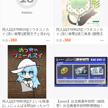
限制級商品
同人誌[3789624][ソウネコノカ
同人誌[3789625][ソウネコノカ
イ (安い衝撃)]変態王子と笑わな
イ (安い衝撃)]逆三角形 (變態王
い花嫁。 (變態王子與不笑貓)
子與不笑貓)
360
360
售價
售價
同人誌[3789636][さといも牧場
【youxi】台北兩週年快閃《絕區
(にょにょんば太郎)]めっちゃヴ
零》台北兩週年快閃即將開始！