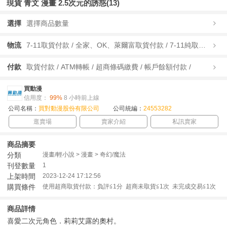
現貨 青文 漫畫 2.5次元的誘惑(13)
選擇
選擇商品數量
物流
7-11取貨付款 / 全家、OK、萊爾富取貨付款 / 7-11純取貨 / 全家、OK、萊爾富純取貨 / 宅配/快遞 /
付款
取貨付款 / ATM轉帳 / 超商條碼繳費 / 帳戶餘額付款 /
買動漫
信用度：
99%
8 小時前上線
公司名稱：
買對動漫股份有限公司
公司統編：
24553282
逛賣場
賣家介紹
私訊賣家
商品摘要
分類
漫畫/輕小說 > 漫畫 > 奇幻/魔法
刊登數量
1
上架時間
2023-12-24 17:12:56
購買條件
使用超商取貨付款：負評≦1分 超商未取貨≦1次 未完成交易≦1次
商品詳情
喜愛二次元角色．莉莉艾露的奧村。