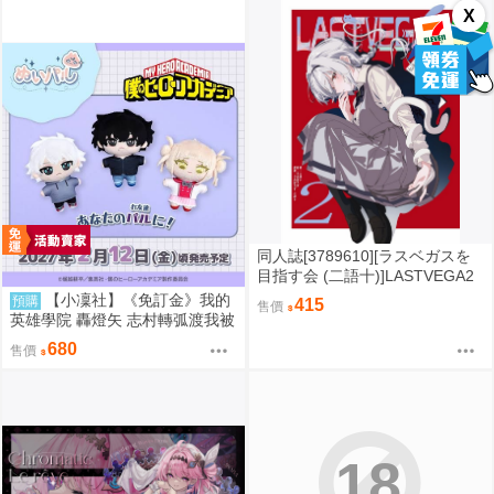
案)
X
同人誌[3789610][ラスベガスを
目指す会 (二語十)]LASTVEGA2
(原創)
【小凜社】《免訂金》我的
預購
415
售價
英雄學院 轟燈矢 志村轉弧渡我被
身（小時候）ぬいパル（ぬいぐ
680
售價
るみマスコット）毛絨布偶玩偶
娃娃吊飾
18