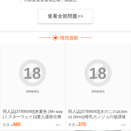
查看全部問題>>
猜您喜歡
18
18
限制級商品
限制級商品
同人誌[3789599][来夏色 (Mr.way
同人誌[3789600][きのこのみ(kin
(ミスターウェイ))]要人護衛任務
o) (kino)]母乳カノジョの放課後
2 (咒術迴戰)
ミルクえっち (原創)
480
375
售價
售價