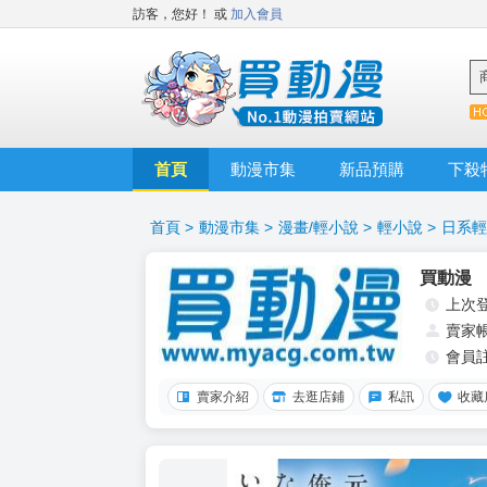
訪客，您好！
或
加入會員
首頁
動漫市集
新品預購
下殺
首頁
>
動漫市集
>
漫畫/輕小說
>
輕小說
>
日系輕
買動漫
上次
賣家
會員
賣家介紹
去逛店鋪
私訊
收藏