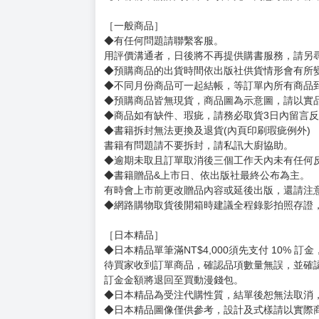
［一般商品］
◆有任何問題請聯繫客服。
用評價溝通者，日後將不再提供購書服務，請另
◆預購商品的出貨時間依出版社供貨情形會有所
◆不同月份商品可一起結帳，等訂單內所有商品
◆預購商品皆無現貨，商品圖為示意圖，請以實
◆商品如有缺件、瑕疵，請務必取貨3日內留言
◆書籍拆封無法更換及退貨(內頁印刷瑕疵例外)
書籍有問題請不要拆封，請私訊大廚協助。
◆逾期未取且訂單取消後三個工作天內未有任何
◆書籍贈品&上市日、依出版社最終公布為主。
有時會上市前更改贈品內容或延後出版，還請注
◆網路購物取貨後開箱時建議全程錄影拍照存證
［日本精品］
◆日本精品單筆滿NT$4,000須先支付 10% 
待買家收到訂單商品，確認品項數量無誤，並確
訂金金額將退回至買動漫錢包。
◆日本精品為受注代購性質，結單後恕無法取消
◆日本精品圖像僅供參考，設計及式樣請以實際