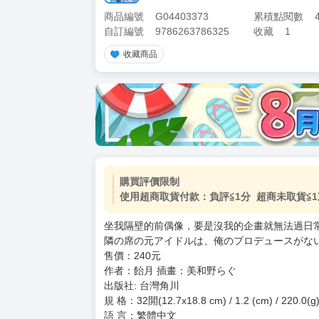
商品編號
G04403373
累積點閱數
自訂編號
9786263786325
收藏
1
收藏商品
購買評價限制
使用超商取貨付款：負評≦1分 超商未取貨≦1
坐我隔壁的前偶像，要是沒我的企畫就無法過日常生
隣の席の元アイドルは、俺のプロデュースがないと
售價：240元
作者：飴月 插畫：美和野らぐ
出版社: 台灣角川
規 格：32開(12.7x18.8 cm) / 1.2 (cm) / 220.0
語 言：繁體中文