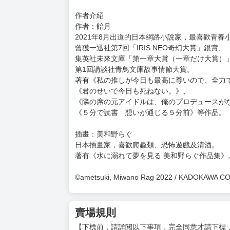
作者介紹
作者：飴月
2021年8月出道的日本網路小說家，最喜歡青春
曾獲一迅社第7回「IRIS NEO奇幻大賞」銀賞、
集英社未來文庫「第一章大賞（一章だけ大賞）
第1回講談社青鳥文庫故事情節大賞。
著有《私の推しが今日も最高に尊いので、全力
《君のせいで今日も死ねない。》、
《隣の席の元アイドルは、俺のプロデュースが
《５分で読書 想いが通じる５分前》等作品。
插畫：美和野らぐ
日本插畫家，喜歡爬蟲類、恐怖遊戲及清酒。
著有《水に溺れて夢を見る 美和野らぐ作品集》
©ametsuki, Miwano Rag 2022 / KADOKAWA 
賣場規則
【下標前，請詳閱以下事項，完全同意才請下標