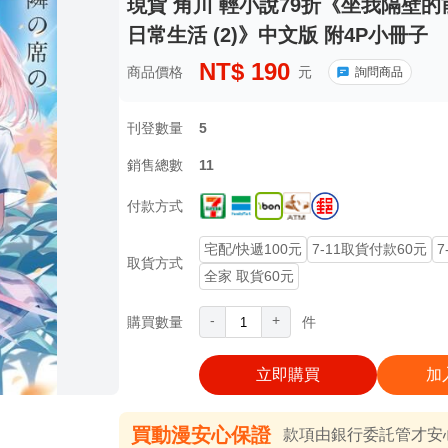
現貨 角川 輕小說79折《坐我隔壁
日常生活 (2)》中文版 附4P小冊子
NT$
190
商品價格
元
詢問商品
刊登數量
5
銷售總數
11
付款方式
宅配/快遞100元
7-11取貨付款60元
7
取貨方式
全家 取貨60元
-
+
購買數量
件
立即購買
加
買動漫安心保證
款項由銀行委託管才安心 