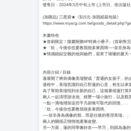
發售日：2024年3月中旬上市 (上市日、依出版
(加購品) 三星廚★《$15元-加固紙箱包裝》
https://www.myacg.com.tw/goods_detail.php?g
本書特色
★首刷限定！隨書附贈4P特典小冊子。(首刷售完
★「欸，今後你也要教我很多東西唷──並非身
★情感錯綜交雜的他與她們，迎來了璀璨的夏天─
內容介紹 / 目錄
蓮展開了將前偶像美瑠變成「普通的女孩子」的
過程中，美瑠意識到自己對蓮的心意，有生以來
為了幫助美瑠找到全新的自己，這個暑假蓮打算
兩人一起清理游泳池、經歷一場小旅行，以及觀
一點一滴地增加這些平凡卻無可取代的回憶……
「欸，今後你也要教我很多東西唷。
──並非身為偶像的我，而是往後的香澄美瑠。」
兩人的關係正悄悄地逐漸改變。
另一方面，蓮的同學兼好友──琴乃，則因為蓮的