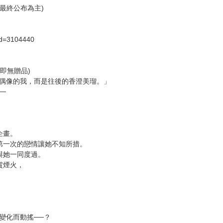
社最終公布為主)
id=3104440
即無贈品)
為偶像的我，而是往後的香澄美瑠。」
─
企畫。
第一次的戀情讓她不知所措。
與她一同度過。
賞煙火，
變化而動搖──？