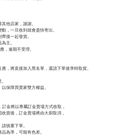
尋其他店家，謝謝。
變動，一旦收到就會盡快寄出。
到齊後一起發貨。
品為主。
反應，逾期不受理。
反應，將直接加入黑名單，還請下單後準時取貨。
意。
，以保障買賣家雙方權益。
訂金，訂金將以專屬訂金賣場方式收取，
認收貨後，訂金賣場將由大廚取消，
，請慎重下單。
商品為準，可能有色差。