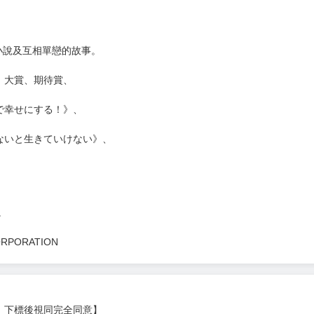
小說及互相單戀的故事。
」大賞、期待賞、
で幸せにする！》、
ないと生きていけない》、
。
CORPORATION
，下標後視同完全同意】