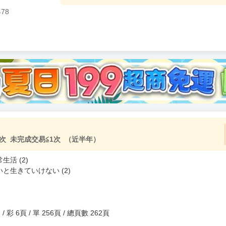
478
次 未完成交易≦1次 （近半年）
活 (2)
生きていけない (2)
(g) / 彩 6頁 / 單 256頁 / 總頁數 262頁