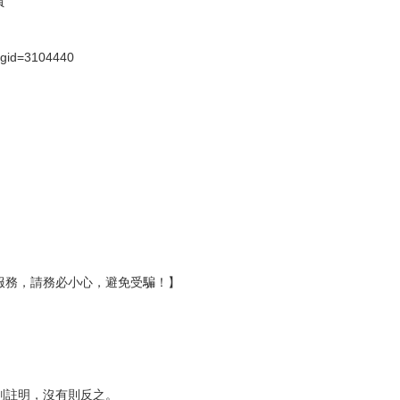
貨
）
?gid=3104440
服務，請務必小心，避免受騙！】
別註明，沒有則反之。