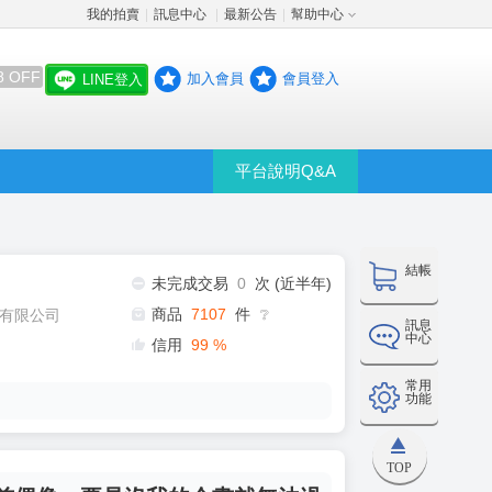
我的拍賣
訊息中心
最新公告
幫助中心
│
│
│
8 OFF
加入會員
會員登入
LINE登入
平台說明Q&A
結帳
未完成交易
0
次 (近半年)
商品
7107
件
有限公司
❔
訊息
中心
信用
99
%
常用
功能
TOP