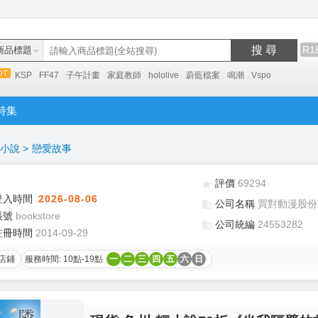
搜 尋
R1
商品標題
KSP
FF47
子午計畫
家庭教師
hololive
蔚藍檔案
鳴潮
Vspo
特集
小說
>
戀愛故事
評價
69294
登入時間
2026-08-06
公司名稱
買對動漫股份
帳號
bookstore
公司統編
24553282
註冊時間
2014-09-29
店鋪
服務時間: 10點-19點
一
二
三
四
五
六
日