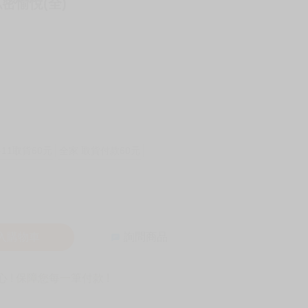
密愉悅(全)
-11取貨60元
全家 取貨付款60元
入購物車
詢問商品
! 保障您每一筆付款 !