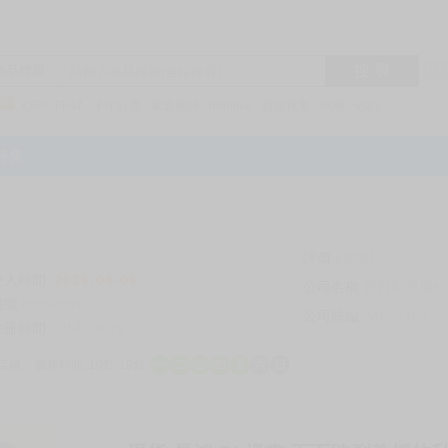
搜 尋
R1
商品標題
KSP
FF47
子午計畫
家庭教師
hololive
蔚藍檔案
鳴潮
Vspo
特集
評價
69294
登入時間
2026-08-06
公司名稱
買對動漫股份
帳號
bookstore
公司統編
24553282
註冊時間
2014-09-29
店鋪
服務時間: 10點-19點
一
二
三
四
五
六
日