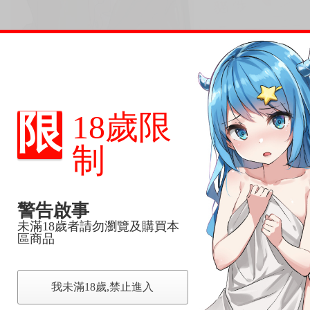
限
18歲限
制
警告啟事
未滿18歲者請勿瀏覽及購買本
區商品
我未滿18歲,禁止進入
，下標後視同完全同意】