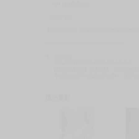
（另有加固紙箱賣場，如有需要可至賣場加購
加固紙箱賣場：
https://www.myacg.com.tw/goods_detail.php
━━━━━━━━━━━━━━━━━━
★ 聯繫方式
如對賣場或商品有任何問題可：
（１）私訊留言
（２）於賣場商品頁留言
（３）訂單回覆留言
以上皆可唷～
【買動漫提醒您：我們沒有電話聯繫與電話客服
━━━━━━━━━━━━━━━━━━
★ 其他說明
．實際上市到貨時間依出版社最終公布為主。
．商品如有【現貨】或【免運】，賣場都會特
．每位客人的訂單大廚都會用心對待，還請耐