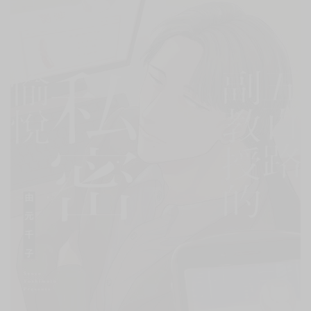
次 未完成交易≦1次 （近半年）
象竟是大學副教授‧五百路涉和評論家貓涉★！
密麻麻的情趣用品使用心得!!
路教授」…的懷疑。
的姿態，不自覺地自慰了。
的好奇心驅使下不小心問出「你就是貓涉對吧？」!!