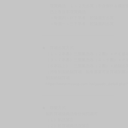
約發售後1個月-2個月抵台。
◆如遇缺貨或砍單，將另行通知並取消訂單，敬
━━━━━━━━━━━━━━━━━━
★ 賣場營運、出貨時間
週一～週五 １０：００～１９：００
（假日＆國定假日休息，客服會不定時回覆）
．現貨商品：１～２天出貨（不含假日＆國定
．已上市且非現貨商品：
－每週四～日下單者，於隔週五出貨
－每週一～三下單者，於隔週四出貨
━━━━━━━━━━━━━━━━━━
★ 賣場出貨方式
［１～２本書］三層氣泡布（２圈）＋ＰＥ破
［３～７本書］三層氣泡布（４～５圈）＋Ｐ
［８本以上］ 三層氣泡布（２圈）＋紙箱出