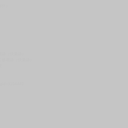
請諒解。
假日）
壞袋（快遞袋）
Ｅ破壞袋（快遞袋）
貨