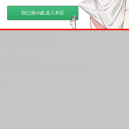
我已滿18歲,進入本區
尋其他店家，謝謝。
變動，一旦收到就會盡快寄出。
到齊後一起發貨。
品為主。
反應，逾期不受理。
反應，將直接加入黑名單，還請下單後準時取貨。
意。
，以保障買賣家雙方權益。
訂金，訂金將以專屬訂金賣場方式收取，
認收貨後，訂金賣場將由大廚取消，
，請慎重下單。
商品為準，可能有色差。
台灣到貨時間，發售及到貨時間依廠商實際出貨為準，