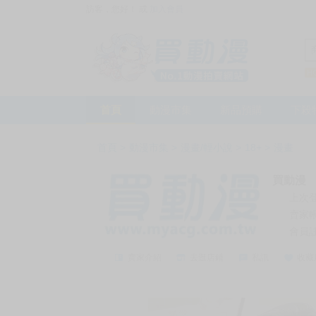
訪客，您好！
或
加入會員
首頁
動漫市集
新品預購
下殺
首頁
>
動漫市集
>
漫畫/輕小說
>
18+
>
漫畫
買動漫
上次
賣家
會員
賣家介紹
去逛店鋪
私訊
收藏