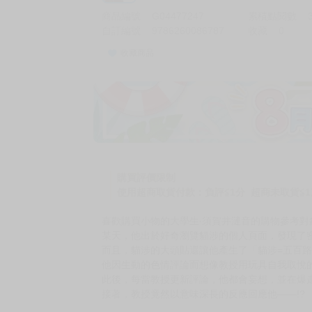
商品編號
G04477247
累積點閱數
自訂編號
9786260086787
收藏
0
收藏商品
加價購
( 共
1
件商品 )
(加購品) 買動漫★《$15元-
-
+