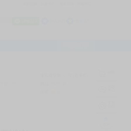
我的拍賣
訊息中心
最新公告
幫助中心
│
│
│
8 OFF
加入會員
會員登入
LINE登入
平台說明Q&A
結帳
未完成交易
0
次 (近半年)
商品
7107
件
有限公司
❔
訊息
中心
信用
99
%
常用
功能
TOP