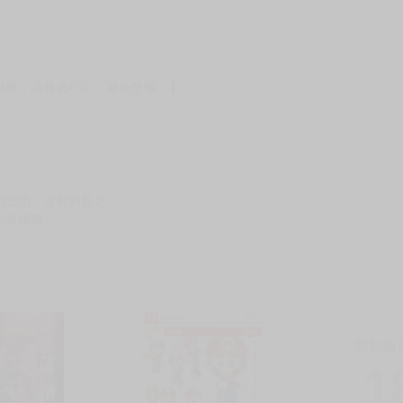
）
?gid=3104440
服務，請務必小心，避免受騙！】
別註明，沒有則反之。
心等候唷～