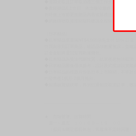
［一般商品］
◆有任何問題請聯繫客服。
用評價溝通者，日後將不再提供購書服務，請另
◆預購商品的出貨時間依出版社供貨情形會有所
◆不同月份商品可一起結帳，等訂單內所有商品
◆預購商品皆無現貨，商品圖為示意圖，請以實
◆商品如有缺件、瑕疵，請務必取貨3日內留言
◆書籍拆封無法更換及退貨(內頁印刷瑕疵例外)
書籍有問題請不要拆封，請私訊大廚協助。
◆逾期未取且訂單取消後三個工作天內未有任何
◆書籍贈品&上市日、依出版社最終公布為主。
有時會上市前更改贈品內容或延後出版，還請注
◆網路購物取貨後開箱時建議全程錄影拍照存證
［日本精品］
◆日本精品單筆滿NT$4,000須先支付 10% 
待買家收到訂單商品，確認品項數量無誤，並確
訂金金額將退回至買動漫錢包。
◆日本精品為受注代購性質，結單後恕無法取消
◆日本精品圖像僅供參考，設計及式樣請以實際
◆日本精品的標題月份是日本上市時間，不等於