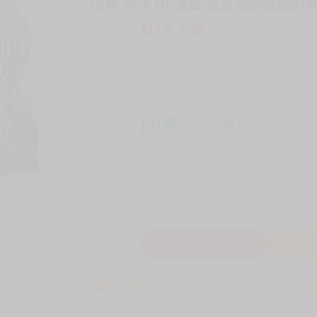
現貨 長鴻 BL漫畫 五百路副教授的私
NT$
135
商品價格
元
詢問商品
刊登數量
1
銷售總數
3
付款方式
宅配/快遞100元
7-11取貨付款60元
7
取貨方式
全家 取貨60元
-
+
購買數量
件
立即購買
加
買動漫安心保證
款項由銀行委託管才安心 