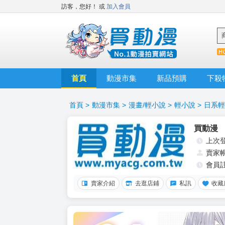
訪客，您好！
或
加入會員
首頁
動漫市集
新品預購
下殺
首頁
>
動漫市集
>
漫畫/輕小說
>
輕小說
>
日系輕
買動漫
上次
賣家
會員
賣家介紹
去逛店鋪
私訊
收藏