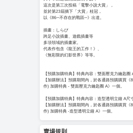
但願如此祥和的時間，明天能再次降臨他們身邊
令人不禁如此祈禱，
翻開每一頁都是微小幸福的另一個《86》就在這
收錄了店舖特典短篇小說、
活動限定短篇小說以及於電擊文庫MAGAZINE
還有作者安里アサト全新創作的多部短篇作品！
【作者簡介】
作者：安里アサト
大學畢業之後開始投稿小說，
這次是第三次投稿「電擊小說大賞」，
並於第23屆摘下「大賞」桂冠，
以《86─不存在的戰區─》出道。
插畫：しらび
跨足小說插畫、遊戲插畫等
多項領域的插畫家。
代表作包含《龍王的工作！》、
《無彩限的幻影世界》等等。