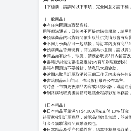
【預購加購特典】特典內容：雙面壓克力鑰匙圈 A尺寸
【加購辦法】預購期間內，於各通路預購購買《86─不
作) 加購特典 - 雙面壓克力鑰匙圈 A》一個。
【預購加購特典】特典內容：造型透明立鐘 A尺寸：L2
【加購辦法】預購期間內，於各通路預購購買《86─不
作) 加購特典 -造型透明立鐘 A》一個。
賣場規則
【下標前，請詳閱以下事項，完全同意才請下標
［一般商品］
◆有任何問題請聯繫客服。
用評價溝通者，日後將不再提供購書服務，請另
◆預購商品的出貨時間依出版社供貨情形會有所
◆不同月份商品可一起結帳，等訂單內所有商品
◆預購商品皆無現貨，商品圖為示意圖，請以實
◆商品如有缺件、瑕疵，請務必取貨3日內留言
◆書籍拆封無法更換及退貨(內頁印刷瑕疵例外)
書籍有問題請不要拆封，請私訊大廚協助。