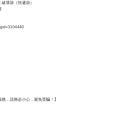
假日）
壞袋（快遞袋）
Ｅ破壞袋（快遞袋）
貨
）
?gid=3104440