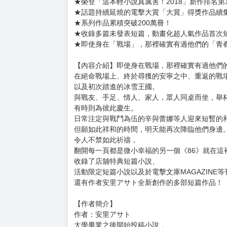
購買評價限制
使用超商取貨付款：負評≦1分 超商未取貨≦1
【特裝版內容收錄】
●本集小說With特別設計書衣
●迷你壓克力屏風(尺寸：合起時 – L15cm×W6cm / 
●萬用桌墊(尺寸：方形 – L40cm×W26cm)
●色紙(尺寸：方形 – L15cm×W10cm)
★榮登「這本輕小說真厲害！2018」新作排名第
★話題持續延燒的電擊大賞「大賞」得獎作品續
★系列作品累積突破200萬冊！
★收錄多篇未發表短篇，動畫化超人氣作品首次
★即使身在「戰場」，那裡確實有過他們的「青春
【內容介紹】即使身在戰場，那裡確實有過他們的
在絕命戰場上、終於尋獲的安寧之中、重返的戰
以及初次踏進的冰雪王國。
與戰友、手足、情人、家人，眾人同桌而坐，舉
有時則為彼此慶生。
日常注定與戰鬥為伍的辛與蕾娜等人迎來短暫的