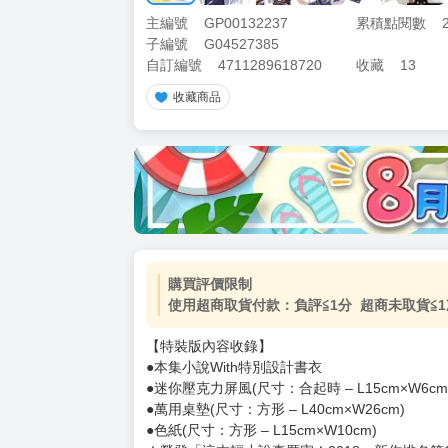
主編號
GP00132237
累積點閱數
子編號
G04527385
自訂編號
4711289618720
收藏
13
收藏商品
加價購
( 共
1
件商品 )
(加購品) 買動漫★《$15元-
-
+