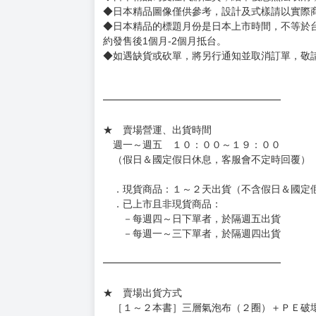
◆逾期未取且訂單取消後三個工作天內未有任何
◆書籍贈品&上市日、依出版社最終公布為主。
有時會上市前更改贈品內容或延後出版，還請注
◆網路購物取貨後開箱時建議全程錄影拍照存證
［日本精品］
◆日本精品單筆滿NT$4,000須先支付 10% 
待買家收到訂單商品，確認品項數量無誤，並確
訂金金額將退回至買動漫錢包。
◆日本精品為受注代購性質，結單後恕無法取消
◆日本精品圖像僅供參考，設計及式樣請以實際
◆日本精品的標題月份是日本上市時間，不等於
約發售後1個月-2個月抵台。
◆如遇缺貨或砍單，將另行通知並取消訂單，敬
━━━━━━━━━━━━━━━━━━
★ 賣場營運、出貨時間
週一～週五 １０：００～１９：００
（假日＆國定假日休息，客服會不定時回覆）