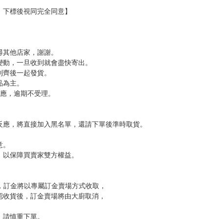
：L7cm × L3cm
存在的戰區─(Alter.1) ─死神偶爾揮灑青春─》特裝版或是限定版，方可
0cm × L20cm
存在的戰區─(Alter.1) ─死神偶爾揮灑青春─》特裝版或是限定版，方可
，下標後視同完全同意】
尋其他店家，謝謝。
變動，一旦收到就會盡快寄出。
到齊後一起發貨。
品為主。
反應，逾期不受理。