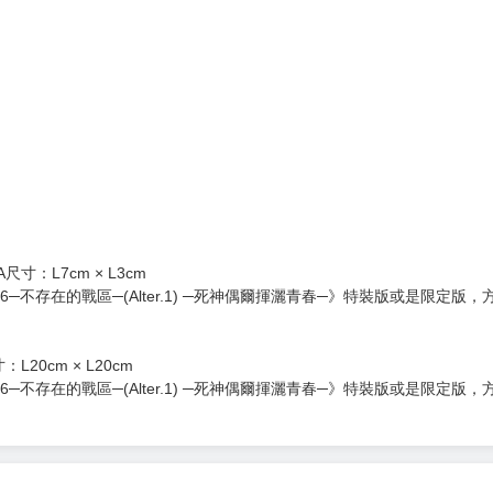
。
裡。
等刊載的短篇故事，