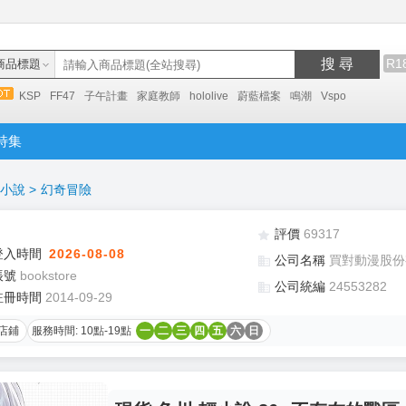
搜 尋
R1
商品標題
KSP
FF47
子午計畫
家庭教師
hololive
蔚藍檔案
鳴潮
Vspo
特集
小說
>
幻奇冒險
評價
69317
登入時間
2026-08-08
公司名稱
買對動漫股份
帳號
bookstore
公司統編
24553282
註冊時間
2014-09-29
店鋪
服務時間: 10點-19點
一
二
三
四
五
六
日