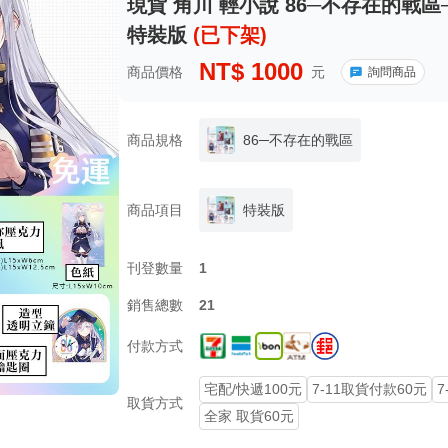
現貨 角川 輕小說 86─不存在的戰區─(
特裝版
(已下架)
NT$
1000
商品價格
元
詢問商品
商品規格
86─不存在的戰區
商品項目
特裝版
刊登數量
1
銷售總數
21
付款方式
宅配/快遞100元
7-11取貨付款60元
7
取貨方式
全家 取貨60元