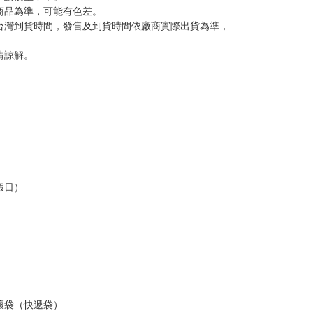
反應，將直接加入黑名單，還請下單後準時取貨。
意。
，以保障買賣家雙方權益。
訂金，訂金將以專屬訂金賣場方式收取，
認收貨後，訂金賣場將由大廚取消，
，請慎重下單。
商品為準，可能有色差。
台灣到貨時間，發售及到貨時間依廠商實際出貨為準，
請諒解。