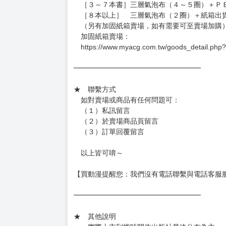
．現貨商品：１～２天出貨（不含假日＆國定
．已上市且非現貨商品：
－每週四～日下單者，於隔週五出貨
－每週一～三下單者，於隔週四出貨
━━━━━━━━━━━━━━━━━━
★ 賣場出貨方式
［１～２本書］三層氣泡布（２圈）＋ＰＥ破
［３～７本書］三層氣泡布（４～５圈）＋Ｐ
［８本以上］ 三層氣泡布（２圈）＋紙箱出
（另有加固紙箱賣場，如有需要可至賣場加購
加固紙箱賣場：
https://www.myacg.com.tw/goods_detail.php
━━━━━━━━━━━━━━━━━━
★ 聯繫方式
如對賣場或商品有任何問題可：
（１）私訊留言
（２）於賣場商品頁留言