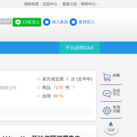
我的拍賣
訊息中心
最新公告
幫助中心
│
│
│
8 OFF
加入會員
會員登入
LINE登入
平台說明Q&A
結帳
未完成交易
0
次 (近半年)
商品
7170
件
有限公司
❔
訊息
中心
信用
99
%
常用
功能
TOP