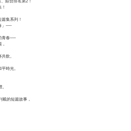
次 未完成交易≦1次 （近半年）
展開時 – L15cm×W12.5cm)
1、綜合排名第2！
集！
短篇集系列！
」──
青春──
場，
杯共飲。
和平時光。