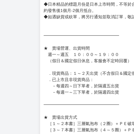
◆書籍贈品&上市日、依出版社最終公布為主。
有時會上市前更改贈品內容或延後出版，還請注
◆網路購物取貨後開箱時建議全程錄影拍照存證
［日本精品］
◆日本精品單筆滿NT$4,000須先支付 10% 
待買家收到訂單商品，確認品項數量無誤，並確
訂金金額將退回至買動漫錢包。
◆日本精品為受注代購性質，結單後恕無法取消
◆日本精品圖像僅供參考，設計及式樣請以實際
◆日本精品的標題月份是日本上市時間，不等於
約發售後1個月-2個月抵台。
◆如遇缺貨或砍單，將另行通知並取消訂單，敬
━━━━━━━━━━━━━━━━━━
★ 賣場營運、出貨時間
週一～週五 １０：００～１９：００
（假日＆國定假日休息，客服會不定時回覆）