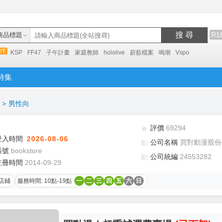
搜 尋
R1
商品標題
KSP
FF47
子午計畫
家庭教師
hololive
蔚藍檔案
鳴潮
Vspo
特集
>
男性向
評價
69294
登入時間
2026-08-06
公司名稱
買對動漫股份
帳號
bookstore
公司統編
24553282
註冊時間
2014-09-29
店鋪
服務時間: 10點-19點
一
二
三
四
五
六
日