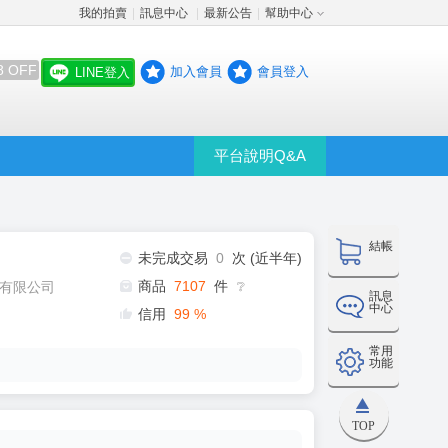
我的拍賣
訊息中心
最新公告
幫助中心
│
│
│
8 OFF
加入會員
會員登入
LINE登入
平台說明Q&A
結帳
未完成交易
0
次 (近半年)
商品
7107
件
有限公司
❔
訊息
中心
信用
99
%
常用
功能
TOP