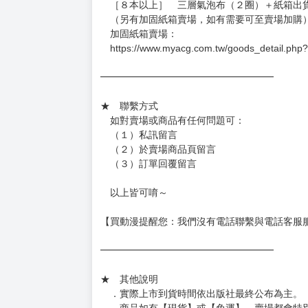
．現貨商品：１～２天出貨（不含假日＆國定
．已上市且非現貨商品：
－每週四～日下單者，於隔週五出貨
－每週一～三下單者，於隔週四出貨
━━━━━━━━━━━━━━━━━━
★ 賣場出貨方式
［１～２本書］三層氣泡布（２圈）＋ＰＥ破
［３～７本書］三層氣泡布（４～５圈）＋Ｐ
［８本以上］ 三層氣泡布（２圈）＋紙箱出
（另有加固紙箱賣場，如有需要可至賣場加購
加固紙箱賣場：
https://www.myacg.com.tw/goods_detail.php
━━━━━━━━━━━━━━━━━━
★ 聯繫方式
如對賣場或商品有任何問題可：
（１）私訊留言
（２）於賣場商品頁留言
（３）訂單回覆留言