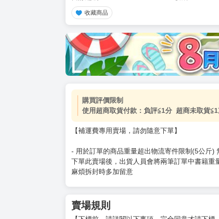
收藏商品
加價購
( 共
1
件商品 )
(加購品) 買動漫★《$15元-
-
+
購買評價限制
使用超商取貨付款：負評≦1分 超商未取貨≦1