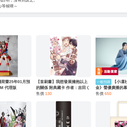
服務，請務必小心，避免受騙！】
別註明，沒有則反之。
心等候唷～