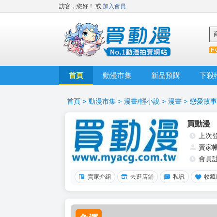
訪客，您好！
或
加入會員
首頁
動漫市集
新品預購
下殺
首頁
>
動漫市集
>
漫畫/輕小說
>
漫畫
>
戀愛故事
買動漫
上次
賣家
會員
賣家介紹
去逛店鋪
私訊
收藏