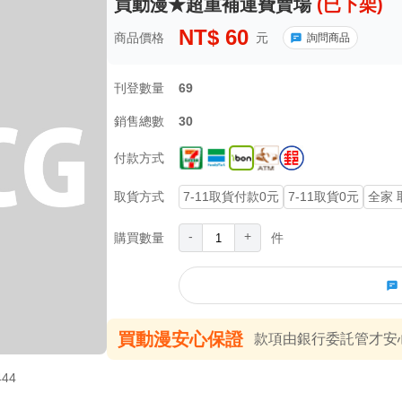
買動漫★超重補運費賣場
(已下架)
NT$
60
商品價格
元
詢問商品
刊登數量
69
銷售總數
30
付款方式
取貨方式
7-11取貨付款0元
7-11取貨0元
全家 
-
+
購買數量
件
買動漫安心保證
款項由銀行委託管才安心 
444