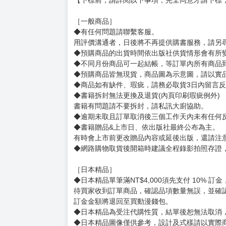
【補運費專用賣場，請勿隨意下單】
- 用於訂單的商品重量超出物流寄件限制(5公斤)
下單此賣場後，出貨人員會將兩筆訂單中書籍重
麻煩拆封時多加留意
賣場規則
【下標前，請詳閱以下事項，完全同意才請下標
［一般商品］
◆有任何問題請聯繫客服。
用評價溝通者，日後將不再提供購書服務，請另
◆預購商品的出貨時間依出版社供貨情形會有所
◆不同月份商品可一起結帳，等訂單內所有商品
◆預購商品皆無現貨，商品圖為示意圖，請以實
◆商品如有缺件、瑕疵，請務必取貨3日內留言
◆書籍拆封無法更換及退貨(內頁印刷瑕疵例外)
書籍有問題請不要拆封，請私訊大廚協助。
◆逾期未取且訂單取消後三個工作天內未有任何