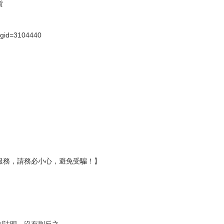
假日）
壞袋（快遞袋）
Ｅ破壞袋（快遞袋）
貨
）
?gid=3104440