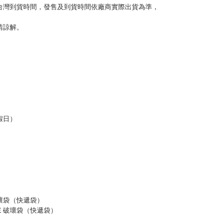
意。
，以保障買賣家雙方權益。
訂金，訂金將以專屬訂金賣場方式收取，
認收貨後，訂金賣場將由大廚取消，
，請慎重下單。
商品為準，可能有色差。
台灣到貨時間，發售及到貨時間依廠商實際出貨為準，
請諒解。