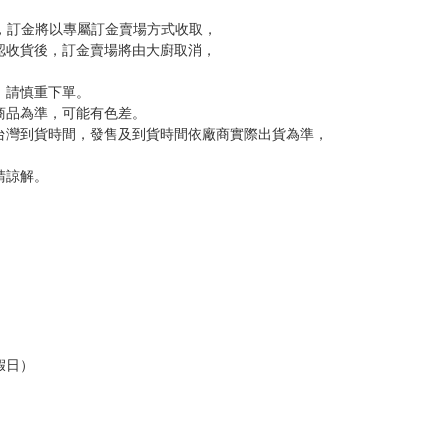
到齊後一起發貨。
品為主。
反應，逾期不受理。
反應，將直接加入黑名單，還請下單後準時取貨。
意。
，以保障買賣家雙方權益。
訂金，訂金將以專屬訂金賣場方式收取，
認收貨後，訂金賣場將由大廚取消，
，請慎重下單。
商品為準，可能有色差。
台灣到貨時間，發售及到貨時間依廠商實際出貨為準，
請諒解。