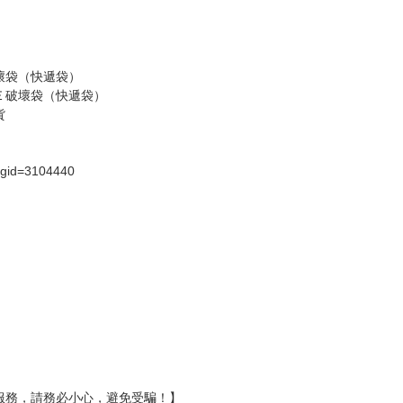
假日）
壞袋（快遞袋）
Ｅ破壞袋（快遞袋）
貨
）
?gid=3104440