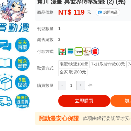
角川 漫畫 異世界侍奉紀錄 (2) (完)
NT$
119
商品價格
元
詢問商品
刊登數量
1
銷售總數
3
付款方式
宅配/快遞100元
7-11取貨付款60元
7
取貨方式
全家 取貨60元
-
+
購買數量
件
立即購買
加
買動漫安心保證
款項由銀行委託管才安心 