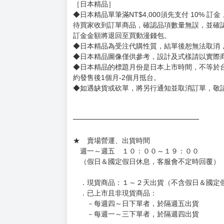
◆不同月份商品可一起結帳，等訂單內所有商品
◆預購商品皆無現貨，商品圖為示意圖，請以實
◆商品如有缺件、瑕疵，請務必取貨3日內留言
◆書籍拆封無法更換及退貨(內頁印刷瑕疵例外)
書籍有問題請不要拆封，請私訊大廚協助。
◆逾期未取且訂單取消後三個工作天內未有任何
◆書籍贈品&上市日、依出版社最終公布為主。
有時會上市前更改贈品內容或延後出版，還請注
◆網路購物取貨後開箱時建議全程錄影拍照存證
［日本精品］
◆日本精品單筆滿NT$4,000須先支付 10% 
待買家收到訂單商品，確認品項數量無誤，並確
訂金金額將退回至買動漫錢包。
◆日本精品為受注代購性質，結單後恕無法取消
◆日本精品圖像僅供參考，設計及式樣請以實際
◆日本精品的標題月份是日本上市時間，不等於
約發售後1個月-2個月抵台。
◆如遇缺貨或砍單，將另行通知並取消訂單，敬
━━━━━━━━━━━━━━━━━━