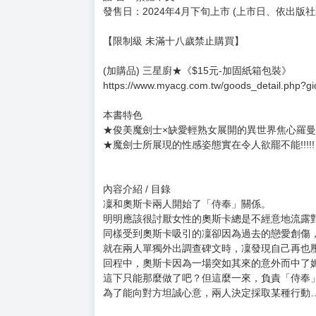
購買評價限制
使用超商取貨付款：負評≦1分 超商未取貨≦1
異世界侍奉紀錄 (2) (完)
異世界御奉仕記録 (2)
售價：150元
作者：山田パン 原作：猫屋敷爺 角色原案：さ
出版社: 台灣角川
規 格：32開(12.7x18cm) / 1.3(cm) / 200.0(g)
語 言：繁體中文
發售日：2024年4月下旬上市 (上市日、依出版
【限制級 未滿十八歲禁止購買】
(加購品) 三星廚★《$15元-加固紙箱包裝》
https://www.myacg.com.tw/goods_detail.php?g
本書特色
★俊美魔劍士×缺愛輕熟女展開的異世界焦心羅
★魔劍士所展現的性感姿態實在令人欲罷不能!!!!!