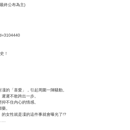
次 未完成交易≦1次 （近半年）
ばるどろ
 / 彩 2頁 / 單 208頁 / 總頁數 210頁
社最終公布為主)
id=3104440
曼史！