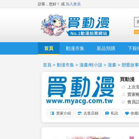
訪客，您好！
或
加入會員
首頁
動漫市集
新品預購
下殺
首頁
>
動漫市集
>
漫畫/輕小說
>
漫畫
>
戀愛故事
買動漫
上次
賣家
會員
賣家介紹
去逛店鋪
私訊
收藏