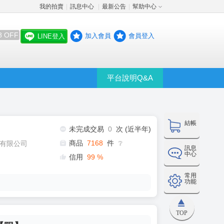
我的拍賣
訊息中心
最新公告
幫助中心
│
│
│
8 OFF
加入會員
會員登入
LINE登入
平台說明Q&A
結帳
未完成交易
0
次 (近半年)
商品
7168
件
有限公司
❔
訊息
中心
信用
99
%
常用
功能
TOP