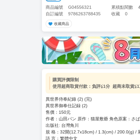
商品編號
G04556321
累積點閱數
自訂編號
9786263788435
收藏
0
收藏商品
加價購
( 共
1
件商品 )
(加購品) 買動漫★《$15元-
-
+