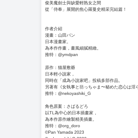
內容介紹 / 目錄
凜和奧斯卡兩人開始了「侍奉」關係。
明明應該很討厭女性的奧斯卡總是不經意地流露
同樣受到奧斯卡吸引的凜卻因為過去的戀愛創傷
就在兩人單獨外出調查碑文時，凜發現自己再也
回程中，奧斯卡因為一場突如其來的意外而中了
這下只能那麼做了吧？但這麼一來，負責「侍奉」
為了能向對方坦誠心意，兩人決定採取某種行動
俊美魔劍士與缺愛輕熟女之間
從「侍奉」展開的焦心羅曼史精采完結篇！
作者介紹
漫畫：山田パン
日本漫畫家。
為本作作畫，畫風細膩精緻。
推特：@ymdpan
原作：猫屋敷爺
日本輕小說家，