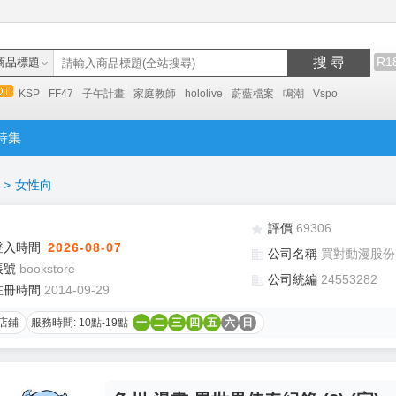
搜 尋
R1
商品標題
KSP
FF47
子午計畫
家庭教師
hololive
蔚藍檔案
鳴潮
Vspo
特集
>
女性向
評價
69306
登入時間
2026-08-07
公司名稱
買對動漫股份
帳號
bookstore
公司統編
24553282
註冊時間
2014-09-29
店鋪
服務時間: 10點-19點
一
二
三
四
五
六
日