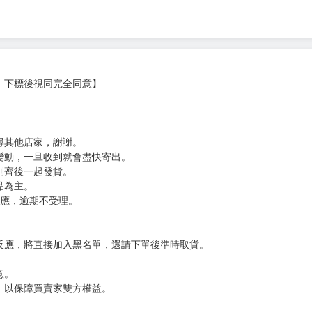
らに咲く〜》。
，下標後視同完全同意】
尋其他店家，謝謝。
變動，一旦收到就會盡快寄出。