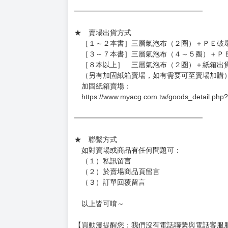
★ 賣場營運、出貨時間
週一～週五 １０：００～１９：００
（假日＆國定假日休息，客服會不定時回覆）
．現貨商品：１～２天出貨（不含假日＆國定
．已上市且非現貨商品：
－每週四～日下單者，於隔週五出貨
－每週一～三下單者，於隔週四出貨
━━━━━━━━━━━━━━━━━━
★ 賣場出貨方式
［１～２本書］三層氣泡布（２圈）＋ＰＥ破
［３～７本書］三層氣泡布（４～５圈）＋Ｐ
［８本以上］ 三層氣泡布（２圈）＋紙箱出
（另有加固紙箱賣場，如有需要可至賣場加購
加固紙箱賣場：
https://www.myacg.com.tw/goods_detail.php
━━━━━━━━━━━━━━━━━━