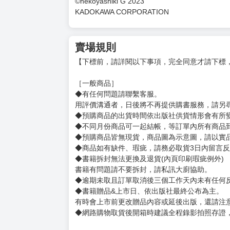
同時在「成為小說家吧」投稿多部作品。
另著有《女執事と坊っちゃま〜秘めた恋心は淫
推特：@nekoyashiki_G
角色原案：さばるどろ
以TL為中心的日本插畫家，
為本作原作繪製精美插畫。
推特：@org_doro
©Pan Yamada 2023
©nekoyashiki G 2023
KADOKAWA CORPORATION
賣場規則
【下標前，請詳閱以下事項，完全同意才請下標
［一般商品］
◆有任何問題請聯繫客服。
用評價溝通者，日後將不再提供購書服務，請另
◆預購商品的出貨時間依出版社供貨情形會有所