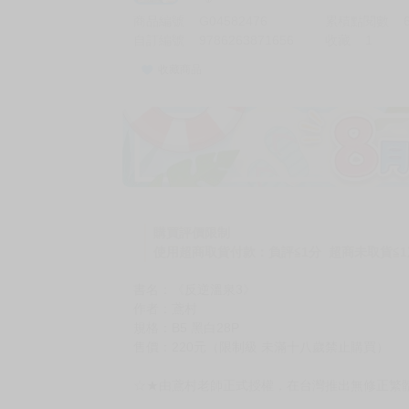
商品編號
G04582476
累積點閱數
自訂編號
9786263871656
收藏
1
收藏商品
加價購
( 共
1
件商品 )
(加購品) 買動漫★《$15元-
-
+