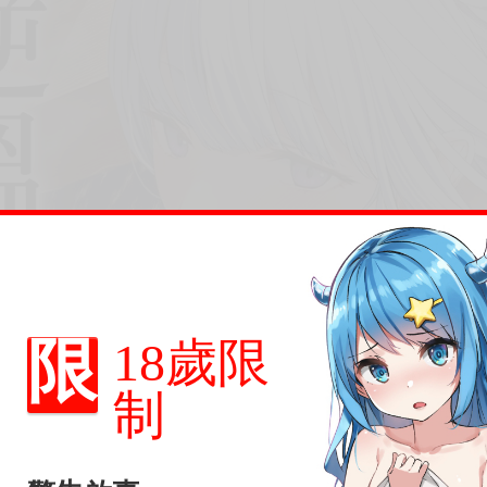
限
18歲限
制