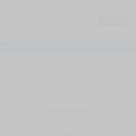
搜 尋
R1
商品標題
KSP
FF47
子午計畫
家庭教師
hololive
蔚藍檔案
鳴潮
Vspo
特集
評價
69294
登入時間
2026-08-06
公司名稱
買對動漫股份
帳號
bookstore
公司統編
24553282
註冊時間
2014-09-29
店鋪
服務時間: 10點-19點
一
二
三
四
五
六
日