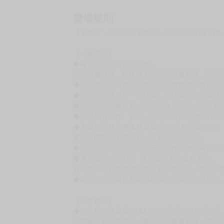
賣場規則
【下標前，請詳閱以下事項，完全同意才請下標
［一般商品］
◆有任何問題請聯繫客服。
用評價溝通者，日後將不再提供購書服務，請另
◆預購商品的出貨時間依出版社供貨情形會有所
◆不同月份商品可一起結帳，等訂單內所有商品
◆預購商品皆無現貨，商品圖為示意圖，請以實
◆商品如有缺件、瑕疵，請務必取貨3日內留言