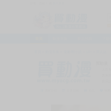
訪客，您好！
或
加入會員
首頁
動漫市集
新品預購
下殺
首頁
>
動漫市集
>
漫畫/輕小說
>
18+
>
同人誌
買動漫
上次
賣家
會員
賣家介紹
去逛店鋪
私訊
收藏