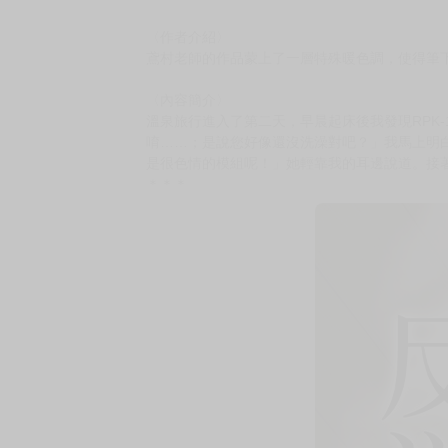
購買評價限制
使用超商取貨付款：負評≦1分 超商未取貨≦1
書名：《反逆溫泉3》
作者：鳶村
規格：B5 黑白28P
售價：220元（限制級 未滿十八歲禁止購買）
☆★由鳶村老師正式授權，在台灣推出無修正繁
〈作者介紹〉
鳶村老師的作品蒙上了一層特殊暖色調，使得筆
〈內容簡介〉
溫泉旅行進入了第二天，早晨起床後我發現RPK
唷……；是說您好像還沒洗澡對吧？」我馬上明
是很色情的模組呢！」她輕靠我的耳邊說道。接
＊＊＊