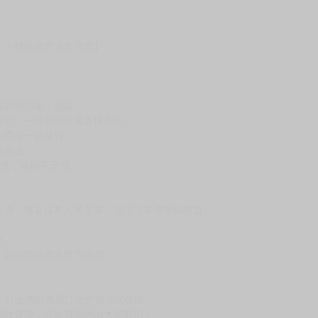
，下標後視同完全同意】
尋其他店家，謝謝。
變動，一旦收到就會盡快寄出。
到齊後一起發貨。
品為主。
反應，逾期不受理。