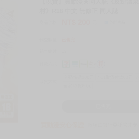
【現貨】買動漫★同人誌《反逆溫泉3/
村》R18 中文 無修正 同人誌
NT$
200
商品價格
元
詢問商品
刊登數量
已售完
銷售總數
13
付款方式
宅配/快遞100元
7-11取貨付款60元
7
取貨方式
全家 取貨60元
已售完
買動漫安心保證
款項由銀行委託管才安心 