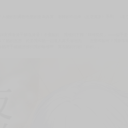
次 未完成交易≦1次 （近半年）
體中文版！！★☆
下人物的肌膚顏色變的更為真實；老師的作品有《反逆溫泉》系列、《冬
-16竟裸著身子躺在身邊！不僅如此，我感到下體『精神奕奕』——似乎
白了她的意思，於是我和她一起進入露天浴池內；「您覺得如何？我新加
著她將手緩緩游移到我的敏感帶，實現她此行的『目的』。