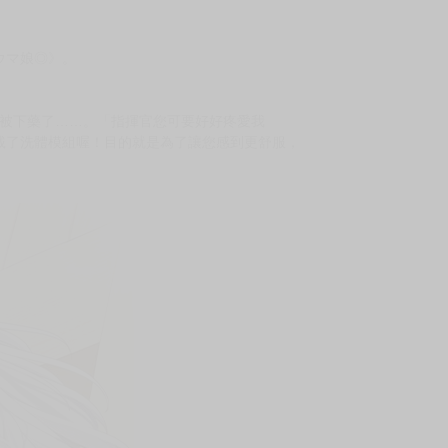
上架時間
本頁面最後編輯時間
2024-02-27 14:15:45
2024-12-12 11:08
ウマ娘◎》。
是被下藥了……。「指揮官您可要好好疼愛我
載了洗體模組喔！目的就是為了讓您感到更舒服，