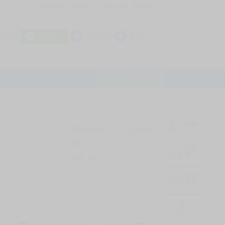
我的拍賣
訊息中心
最新公告
幫助中心
│
│
│
8 OFF
加入會員
會員登入
LINE登入
平台說明Q&A
結帳
未完成交易
0
次 (近半年)
商品
7107
件
有限公司
❔
訊息
中心
信用
99
%
常用
功能
TOP