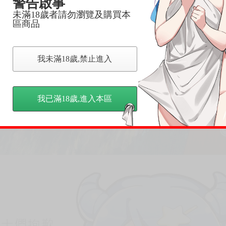
警告啟事
未滿18歲者請勿瀏覽及購買本
區商品
我未滿18歲,禁止進入
我已滿18歲,進入本區