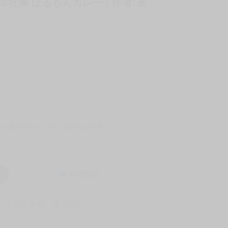
社團 ほるもんカレー / 作者:鳶
-11取貨60元
全家 取貨付款60元
詢問商品
! 保障您每一筆付款 !