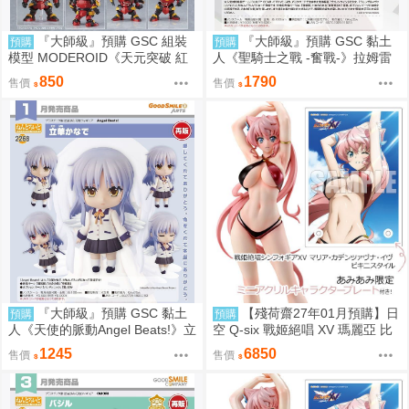
『大師級』預購 GSC 組裝
『大師級』預購 GSC 黏土
預購
預購
模型 MODEROID《天元突破 紅
人《聖騎士之戰 -奮戰-》拉姆雷
蓮螺巖》紅蓮螺巖 再販
薩爾=瓦倫泰 再販
850
1790
售價
售價
『大師級』預購 GSC 黏土
【殘荷齋27年01月預購】日
預購
預購
人《天使的脈動Angel Beats!》立
空 Q-six 戰姬絕唱 XV 瑪麗亞 比
華奏 再販
基尼Ver 1/7 一般版
1245
6850
售價
售價