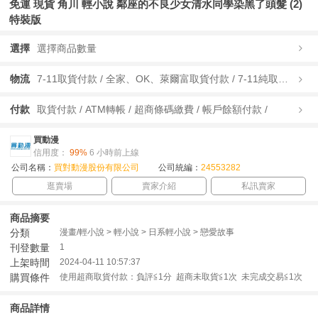
免運 現貨 角川 輕小說 鄰座的不良少女清水同學染黑了頭髮 (2)
特裝版
選擇
選擇商品數量
物流
7-11取貨付款 / 全家、OK、萊爾富取貨付款 / 7-11純取貨 / 全家、OK、萊爾富純取貨 / 宅配/快遞 /
付款
取貨付款 / ATM轉帳 / 超商條碼繳費 / 帳戶餘額付款 /
買動漫
信用度：
99%
6 小時前上線
公司名稱：
買對動漫股份有限公司
公司統編：
24553282
逛賣場
賣家介紹
私訊賣家
商品摘要
分類
漫畫/輕小說 > 輕小說 > 日系輕小說 > 戀愛故事
刊登數量
1
上架時間
2024-04-11 10:57:37
購買條件
使用超商取貨付款：負評≦1分 超商未取貨≦1次 未完成交易≦1次
商品詳情