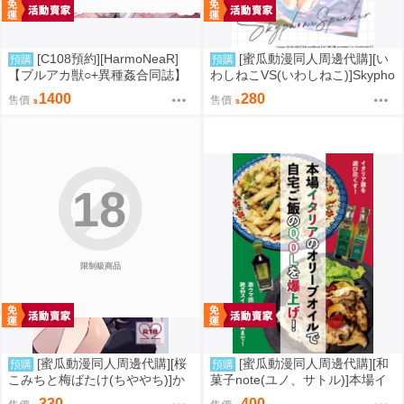
[C108預約][HarmoNeaR]
[蜜瓜動漫同人周邊代購][い
預購
預購
【ブルアカ獣○+異種姦合同誌】
わしねこVS(いわしねこ)]Skypho
Sow do on me! vol.3 蔚藍檔案
ne Speaker(學園偶像大師)(同人
1400
280
售價
售價
同人誌040031332357
誌)
18
限制級商品
[蜜瓜動漫同人周邊代購][桜
[蜜瓜動漫同人周邊代購][和
預購
預購
こみちと梅ばたけ(ちややち)]か
菓子note(ユノ、サトル)]本場イ
わいいふたりがいちゃあま×××し
タリアのオリーブオイルで自宅
330
400