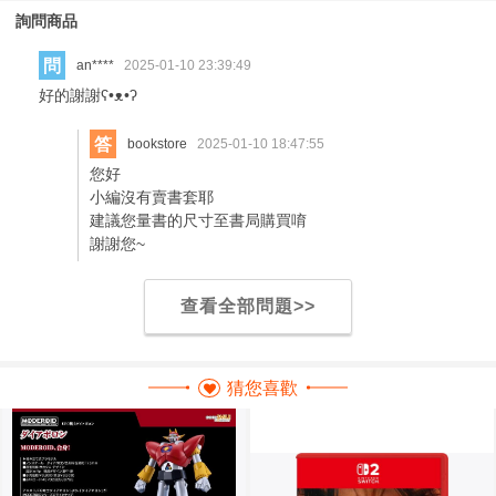
詢問商品
問
an****
2025-01-10 23:39:49
好的謝謝ʕ•ᴥ•ʔ
答
bookstore
2025-01-10 18:47:55
您好
小編沒有賣書套耶
建議您量書的尺寸至書局購買唷
謝謝您~
查看全部問題>>
猜您喜歡