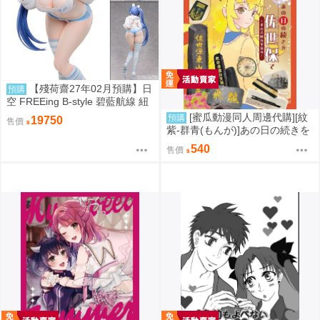
【殘荷齋27年02月預購】日
預購
空 FREEing B-style 碧藍航線 紐
澤西 新澤西 宿舍計劃Ver 1/3
[蜜瓜動漫同人周邊代購][紋
預購
19750
售價
紫-群青(もんが)]あの日の続きを
佐世保で～東山公園海軍墓地～
540
售價
(同人誌)