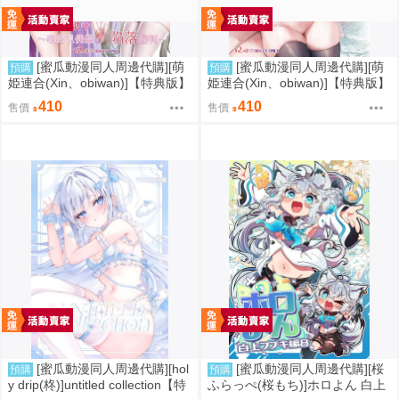
[蜜瓜動漫同人周邊代購][萌
[蜜瓜動漫同人周邊代購][萌
預購
預購
姫連合(Xin、obiwan)]【特典版】
姫連合(Xin、obiwan)]【特典版】
カーニバル44-混浴地獄4 ～覗き
カーニバル43-混浴地獄3 ～幻月
410
410
售價
售價
見傀儡の陥落裁判～(崩壞：星穹
遊儀の性転換裁判～(崩壞：星穹
鐵道)(同人誌)
鐵道)(同人誌)
[蜜瓜動漫同人周邊代購][hol
[蜜瓜動漫同人周邊代購][桜
預購
預購
y drip(柊)]untitled collection【特
ふらっぺ(桜もち)]ホロよん 白上