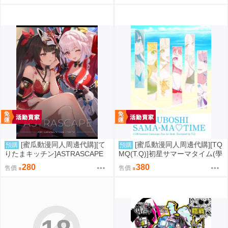
人誌)
[蜜瓜動漫同人周邊代購][て
[蜜瓜動漫同人周邊代購][TQ
預購
預購
りたまキッチン]ASTRASCAPE
MQ(T.Q)]初星サマーマタイム(學
(崩壞：星穹鐵道)(同人誌)
園偶像大師)(同人誌)
280
380
售價
售價