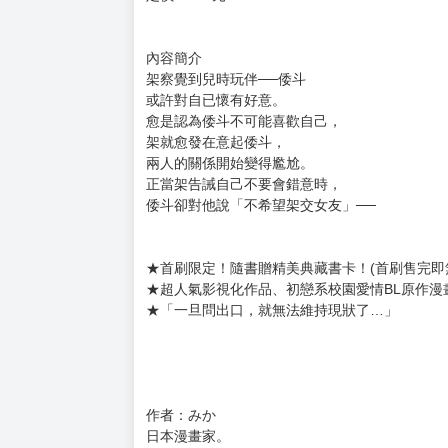
購買評價限制
使用超商取貨付款：負評≦1分 超商未取貨≦1
君には届かない。 (2)
作者：みか
譯者：夏飴
出版社：角川
出版日期：2024/06/20
語言：繁體中文
定價：140元
內容簡介
架察覺到兒時玩伴──倭斗
或許對自已懷有好意。
愈是認為倭斗不可能喜歡自己，
架就愈發在意起倭斗，
兩人的關係開始變得尷尬。
正當架告誡自己不要會錯意時，
倭斗卻對他說「不希望架交女友」──