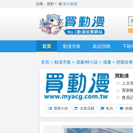
訪客，您好！
或
加入會員
首頁
動漫市集
新品預購
下殺
首頁
>
動漫市集
>
漫畫/輕小說
>
漫畫
>
戀愛故事
買動漫
上次
賣家
會員
賣家介紹
去逛店鋪
私訊
收藏