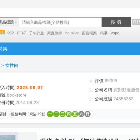
搜 尋
R1
商品標題
KSP
FF47
子午計畫
家庭教師
hololive
蔚藍檔案
鳴潮
Vspo
特集
>
女性向
評價
69309
登入時間
2026-08-07
公司名稱
買對動漫股份
帳號
bookstore
公司統編
24553282
註冊時間
2014-09-29
店鋪
服務時間: 10點-19點
一
二
三
四
五
六
日