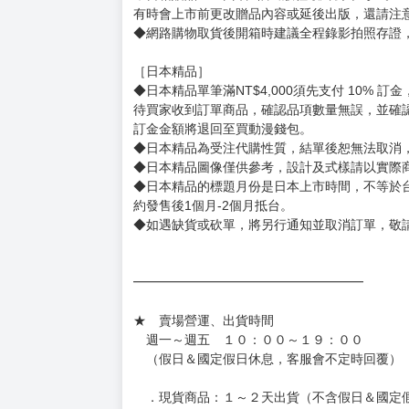
◆有任何問題請聯繫客服。
用評價溝通者，日後將不再提供購書服務，請另
◆預購商品的出貨時間依出版社供貨情形會有所
◆不同月份商品可一起結帳，等訂單內所有商品
◆預購商品皆無現貨，商品圖為示意圖，請以實
◆商品如有缺件、瑕疵，請務必取貨3日內留言
◆書籍拆封無法更換及退貨(內頁印刷瑕疵例外)
書籍有問題請不要拆封，請私訊大廚協助。
◆逾期未取且訂單取消後三個工作天內未有任何
◆書籍贈品&上市日、依出版社最終公布為主。
有時會上市前更改贈品內容或延後出版，還請注
◆網路購物取貨後開箱時建議全程錄影拍照存證
［日本精品］
◆日本精品單筆滿NT$4,000須先支付 10% 
待買家收到訂單商品，確認品項數量無誤，並確
訂金金額將退回至買動漫錢包。
◆日本精品為受注代購性質，結單後恕無法取消
◆日本精品圖像僅供參考，設計及式樣請以實際
◆日本精品的標題月份是日本上市時間，不等於
約發售後1個月-2個月抵台。