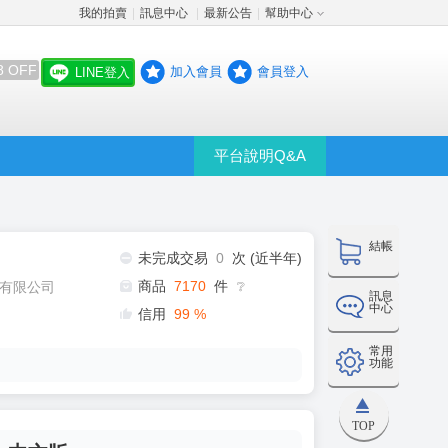
我的拍賣
訊息中心
最新公告
幫助中心
│
│
│
8 OFF
加入會員
會員登入
LINE登入
平台說明Q&A
結帳
未完成交易
0
次 (近半年)
商品
7170
件
有限公司
❔
訊息
中心
信用
99
%
常用
功能
TOP