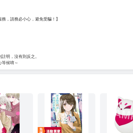
?gid=3104440
服務，請務必小心，避免受騙！】
別註明，沒有則反之。
心等候唷～