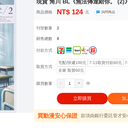
現貨 角川 BL《無法傳達給你。 (2
NT$
124
商品價格
元
詢問商品
刊登數量
2
銷售總數
8
付款方式
宅配/快遞100元
7-11取貨付款60元
7
取貨方式
全家 取貨60元
-
+
購買數量
件
立即購買
加
買動漫安心保證
款項由銀行委託管才安心 