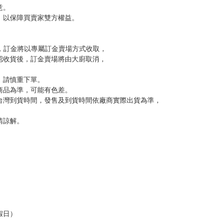
尋其他店家，謝謝。
變動，一旦收到就會盡快寄出。
到齊後一起發貨。
品為主。
反應，逾期不受理。
反應，將直接加入黑名單，還請下單後準時取貨。
意。
，以保障買賣家雙方權益。
訂金，訂金將以專屬訂金賣場方式收取，
認收貨後，訂金賣場將由大廚取消，
，請慎重下單。
商品為準，可能有色差。
台灣到貨時間，發售及到貨時間依廠商實際出貨為準，