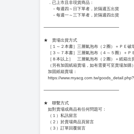
◆如遇缺貨或砍單，將另行通知並取消訂單，敬
━━━━━━━━━━━━━━━━━━
★ 賣場營運、出貨時間
週一～週五 １０：００～１９：００
（假日＆國定假日休息，客服會不定時回覆）
．現貨商品：１～２天出貨（不含假日＆國定
．已上市且非現貨商品：
－每週四～日下單者，於隔週五出貨
－每週一～三下單者，於隔週四出貨
━━━━━━━━━━━━━━━━━━
★ 賣場出貨方式
［１～２本書］三層氣泡布（２圈）＋ＰＥ破
［３～７本書］三層氣泡布（４～５圈）＋Ｐ
［８本以上］ 三層氣泡布（２圈）＋紙箱出
（另有加固紙箱賣場，如有需要可至賣場加購
加固紙箱賣場：