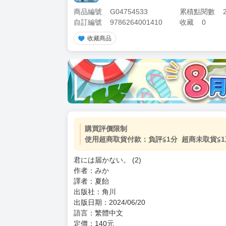
商品編號
G04754533
累積點閱數
自訂編號
9786264001410
收藏
0
收藏商品
加價購
( 共
1
件商品 )
(加購品) 買動漫★《$15元-
-
+