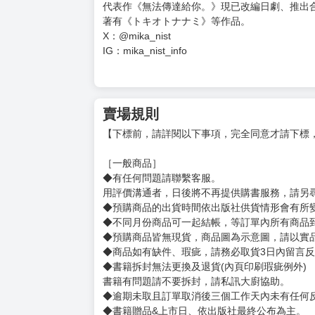
★首刷限定！隨書贈精美典藏書卡！(首刷售完即
★超人氣影視化作品、初戀系校園愛情BL原作漫畫
★「一旦問出口，就無法維持現狀了…」
作者：みか
日本漫畫家。
代表作《無法傳達給你。》現已改編日劇、推出
著有《トキオトナナミ》等作品。
X：@mika_nist
IG：mika_nist_info
賣場規則
【下標前，請詳閱以下事項，完全同意才請下標
［一般商品］