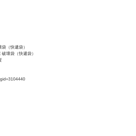
請諒解。
假日）
壞袋（快遞袋）
Ｅ破壞袋（快遞袋）
貨
）