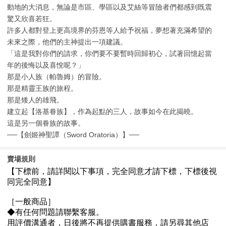
動地的大消息，無論是市區、學區以及艾絲等冒險者們都感到既震
驚又欣喜若狂。
許多人都對登上更高境界的芬恩等人給予祝福，夢想著充滿希望的
未來之際，他們的主神提出一項建議。
「這是我對你們的請求，你們要不要暫時回歸初心，試著回憶起當
年的後悔以及喜悅呢？」
那是小人族（帕魯姆）的冒險。
那是精靈王族的旅程。
那是矮人的雄飛。
建立起【洛基眷族】，作為起點的三人，故事如今在此揭曉。
這是另一個眷族的故事。
──【劍姬神聖譚（Sword Oratoria）】──
賣場規則