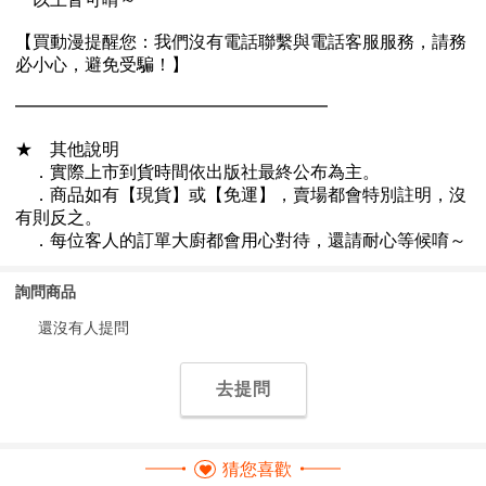
詢問商品
還沒有人提問
去提問
猜您喜歡