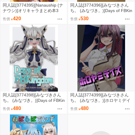
同人誌[3774395][Nanauship (ナ
同人誌[3774396][みなづきさん
ナウシ)]オリキャラまとめ本3
ち。 (みなづき。)]Days of FBKin
(原創)
gdom 2 (hololive )
420
530
售價
售價
同人誌[3774398][みなづきさん
同人誌[3774399][みなづきさん
ち。 (みなづき。)]Days of FBKin
ち。 (みなづき。)]ホロヤミデイ
gdom (hololive )
ズ (hololive )
480
480
售價
售價