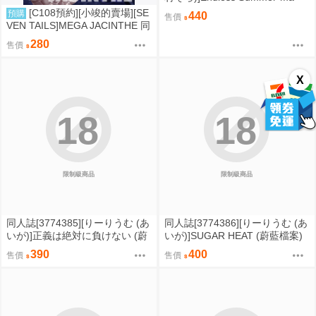
(學園偶像大師)
[C108預約][小竣的賣場][SE
預購
440
售價
VEN TAILS]MEGA JACINTHE 同
人誌id=3751535
280
售價
X
18
18
限制級商品
限制級商品
同人誌[3774385][りーりうむ (あ
同人誌[3774386][りーりうむ (あ
いが)]正義は絶対に負けない (蔚
いが)]SUGAR HEAT (蔚藍檔案)
藍檔案)
390
400
售價
售價