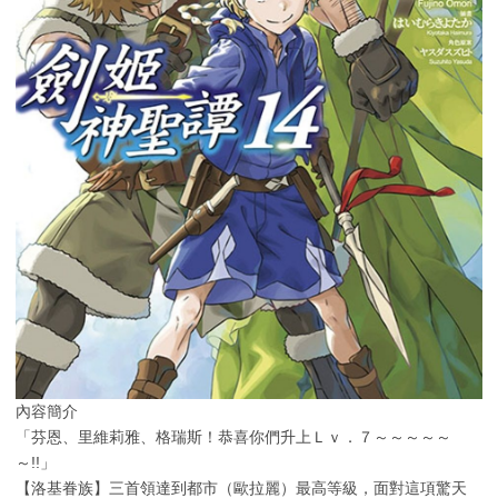
內容簡介
「芬恩、里維莉雅、格瑞斯！恭喜你們升上Ｌｖ．７～～～～～
～!!」
【洛基眷族】三首領達到都市（歐拉麗）最高等級，面對這項驚天