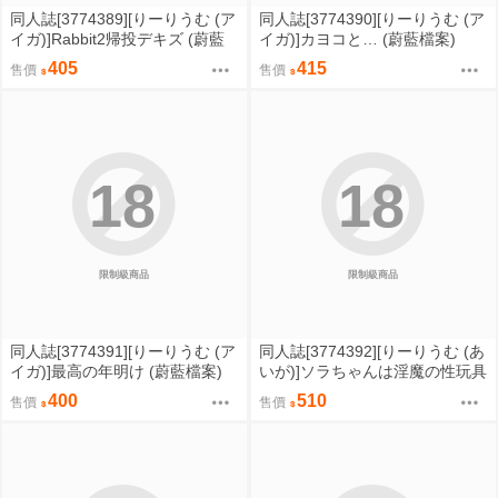
同人誌[3774389][りーりうむ (ア
同人誌[3774390][りーりうむ (ア
イガ)]Rabbit2帰投デキズ (蔚藍
イガ)]カヨコと… (蔚藍檔案)
檔案)
405
415
售價
售價
18
18
限制級商品
限制級商品
同人誌[3774391][りーりうむ (ア
同人誌[3774392][りーりうむ (あ
イガ)]最高の年明け (蔚藍檔案)
いが)]ソラちゃんは淫魔の性玩具
になりました (原創)
400
510
售價
售價