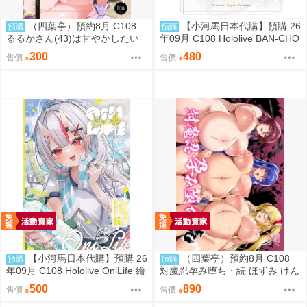
（四葉亭）預約8月 C108
【小河馬日本代購】預購 26
預購
預購
るるかさん(43)は甘やかしたい
年09月 C108 Hololive BAN-CHO
もずや紫
繪師:めりる こまひと
300
480
售價
售價
【小河馬日本代購】預購 26
（四葉亭）預約8月 C108
預購
預購
年09月 C108 Hololive OniLife 繪
対魔忍孕み堕ち・続 ほずみ けん
師:HAGE
じ
500
890
售價
售價