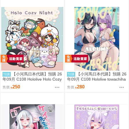
【小河馬日本代購】預購 26
【小河馬日本代購】預購 26
預購
預購
年09月 C108 Hololive Holo Cozy
年09月 C108 Hololive towachiha
Night 繪師:さめあんこ
album2 繪師:柊シン
250
280
售價
售價