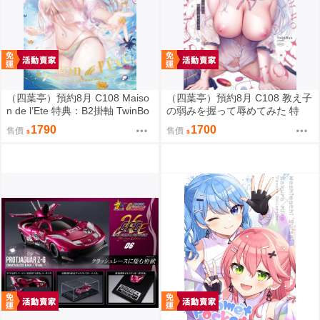
（四葉亭）預約8月 C108 Maiso
（四葉亭）預約8月 C108 教え子
n de l’Ete 特典：B2掛軸 TwinBo
の弱みを握って辱めてみた 特
x
典：B2掛軸 TwinBox
1790
1700
售價
售價