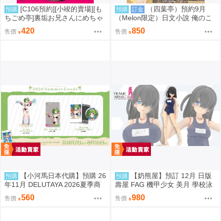
[C106預約][小竣的賣場][も
（四葉亭）預約9月
預購
預購
訂金
ちごめ亭]裏垢お兄さんにめちゃ
（Melon限定）日文小說 俺のこ
くちゃされる話【完全版】 同人
とを死んだと勘違いしていた幼
420
850
售價
售價
誌id=3172061
なじみの愛が重すぎる (2) Paru
m
【小河馬日本代購】預購 26
【奶熊屋】預訂 12月 日版
預購
預購
年11月 DELUTAYA 2026夏季商
壽屋 FAG 機甲少女 美月 學校泳
品
裝 死庫水 一般版 組裝模型 0810
560
980
售價
售價