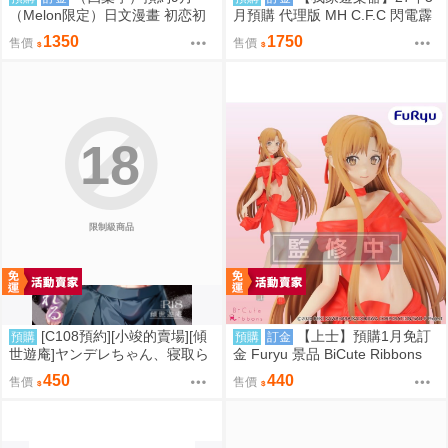
（Melon限定）日文漫畫 初恋初
月預購 代理版 MH C.F.C 閃電霹
交尾 白い下着の幼なじみに僕は
靂車 新世紀GPX 美洲豹 承襲的
1350
1750
售價
售價
恋をする 特典：B2掛軸 コオリ
獵豹之魂 套組特典版
ズ
18
限制級商品
[C108預約][小竣的賣場][傾
【上士】預購1月免訂
預購
預購
訂金
世遊庵]ヤンデレちゃん、寝取ら
金 Furyu 景品 BiCute Ribbons
れる 同人誌id=3790378
緞帶服裝 刀劍神域 亞絲娜
450
440
售價
售價