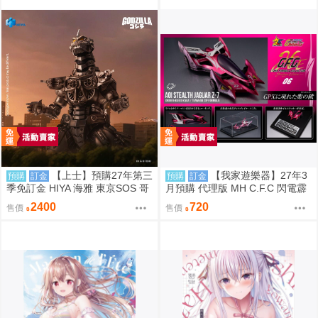
【上士】預購27年第三
【我家遊樂器】27年3
預購
訂金
預購
訂金
季免訂金 HIYA 海雅 東京SOS 哥
月預購 代理版 MH C.F.C 閃電霹
吉拉2003 3式機龍改
靂車 新世紀GPX 隱形美洲豹Z-7
2400
720
售價
售價