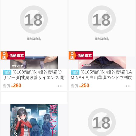
18
18
限制級商品
限制級商品
[C108預約][小竣的賣場][ク
[C105預約][小竣的賣場][LA
預購
預購
サソーダ]牝臭改善サイエンス 附
MINARIA]白山華凜のシドウ制度
蜜瓜特典小卡 同人誌id=3727249
同人誌id=2694268
280
250
售價
售價
18