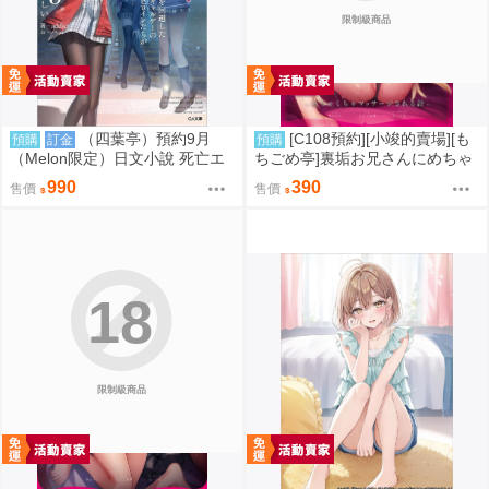
限制級商品
（四葉亭）預約9月
[C108預約][小竣的賣場][も
預購
訂金
預購
（Melon限定）日文小說 死亡エ
ちごめ亭]裏垢お兄さんにめちゃ
ンドを回避したギャルゲーのヒ
くちゃされる話2 同人誌id=3790
990
390
售價
售價
ロインたちが (3) へいろー
361
18
限制級商品