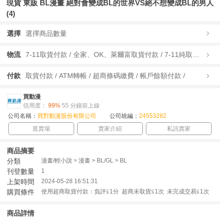
現貨 東販 BL漫畫 絕對會變成BL的世界VS絕不想變成BL的男人
(4)
選擇
選擇商品數量
物流
7-11取貨付款 / 全家、OK、萊爾富取貨付款 / 7-11純取貨 / 全家、OK、萊爾富純取貨 / 宅配/快遞 /
付款
取貨付款 / ATM轉帳 / 超商條碼繳費 / 帳戶餘額付款 /
買動漫
信用度：
99%
55 分鐘前上線
公司名稱：
買對動漫股份有限公司
公司統編：
24553282
逛賣場
賣家介紹
私訊賣家
商品摘要
分類
漫畫/輕小說 > 漫畫 > BL/GL > BL
刊登數量
1
上架時間
2024-05-28 16:51:31
購買條件
使用超商取貨付款：負評≦1分 超商未取貨≦1次 未完成交易≦1次
商品詳情