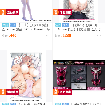
【上士】預購1月免訂
（四葉亭）預約9月
預購
訂金
預購
訂金
金 Furyu 景品 BiCute Bunnies 宇
（Melon限定）日文漫畫 こんぷ
崎學妹想要玩 宇崎月 金屬紫Ver
れックス 特典：B2掛軸 層積
440
1280
售價
售價
（四葉亭）預約9月
【我家遊樂器】27年3
預購
訂金
預購
訂金