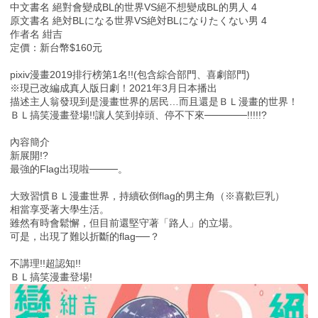
中文書名 絕對會變成BL的世界VS絕不想變成BL的男人 4
原文書名 絶対BLになる世界VS絶対BLになりたくない男 4
作者名 紺吉
定價：新台幣$160元
pixiv漫畫2019排行榜第1名!!(包含綜合部門、喜劇部門)
※現已改編成真人版日劇！2021年3月日本播出
描述主人翁發現到是漫畫世界的居民…而且還是ＢＬ漫畫的世界！
ＢＬ搞笑漫畫登場!!讓人笑到掉頭、停不下來──────!!!!!?
內容簡介
新展開!?
最強的Flag出現啦────。
大致習慣ＢＬ漫畫世界，持續砍倒flag的男主角（※喜歡巨乳）
相當享受著大學生活。
雖然有時會鬆懈，但目前還堅守著「路人」的立場。
可是，出現了難以折斷的flag──？
不講理!!超認知!!
ＢＬ搞笑漫畫登場!