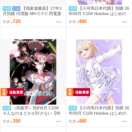
【我家遊樂器】27年3
【小河馬日本代購】預購 26
預購
訂金
預購
月預購 代理版 MH C.F.C 閃電霹
年09月 C108 Hololive はじめの
靂車 新世紀GPX 原始美洲豹Z-6
一歩め! 繪師:阿古わざき
720
480
售價
售價
（四葉亭）預約8月 C108
【小河馬日本代購】預購 26
預購
預購
そんなのまどかが許さない【特
年09月 C108 Hololive はじめの
典付】 ゲッチュんち
一歩め! 繪師:阿古わざき
350
480
售價
售價