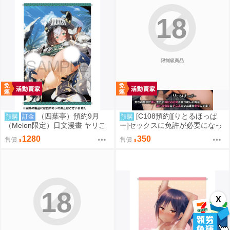
18
限制級商品
（四葉亭）預約9月
[C108預約][りとるほっぱ
預購
訂金
預購
（Melon限定）日文漫畫 ヤリこ
ー]セックスに免許が必要になっ
みファンタジア ～異文化交配記
た世界2 同人誌id=3790265
1280
350
售價
售價
～ 特典：B2掛軸 Croriin
18
X