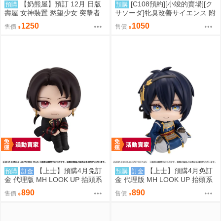
【奶熊屋】預訂 12月 日版
[C108預約][小竣的賣場][ク
預購
預購
壽屋 女神裝置 慾望少女 突擊者
サソーダ]牝臭改善サイエンス 附
糖霜 一般版 組裝模型 0810
蜜瓜特典小卡+A5壓克力立牌 同
1250
1050
售價
售價
人誌id=3725858
【上士】預購4月免訂
【上士】預購4月免訂
預購
訂金
預購
訂金
金 代理版 MH LOOK UP 抬頭系
金 代理版 MH LOOK UP 抬頭系
列 刀劍亂舞 加州清光 0814
列 刀劍亂舞 三日月宗近 0814
890
890
售價
售價