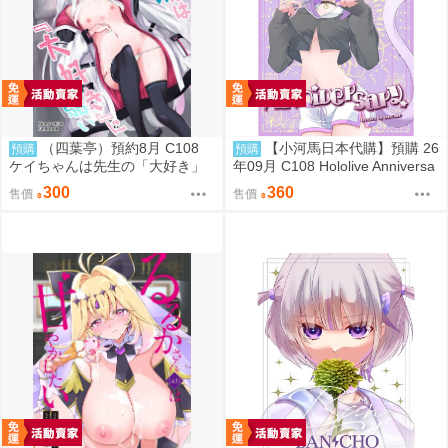
（四葉亭）預約8月 C108
【小河馬日本代購】預購 26
預購
預購
ケイちゃんは先生の「大好き」
年09月 C108 Hololive Anniversa
に弱い morito
ry 繪師:etomato
300
360
售價
售價