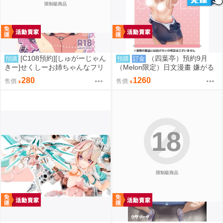
限制級商品
[C108預約][しゅがーじゃん
（四葉亭）預約9月
預購
預購
訂金
きー]せくしーお姉ちゃんなフリ
（Melon限定）日文漫畫 嫌がる
して恥ずかしがりやでおろおろ
妹を押し倒してイロイロとえっ
280
1260
售價
售價
なネコマタさんの本 Hololive 同
ちなことをしたい 特典：B2掛軸
人誌id=3790328
はやけ
18
限制級商品