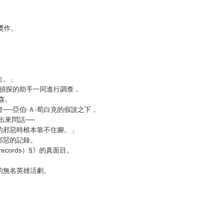
次 未完成交易≦1次 （近半年）
獎作。
走。」
名偵探的助手一同進行調查，
森。
──亞伯‧Ａ‧荀白克的假說之下，