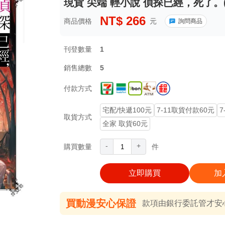
現貨 尖端 輕小說 偵探已經，死了。(
NT$
266
商品價格
元
詢問商品
刊登數量
1
銷售總數
5
付款方式
宅配/快遞100元
7-11取貨付款60元
7
取貨方式
全家 取貨60元
-
+
購買數量
件
立即購買
加
買動漫安心保證
款項由銀行委託管才安心 