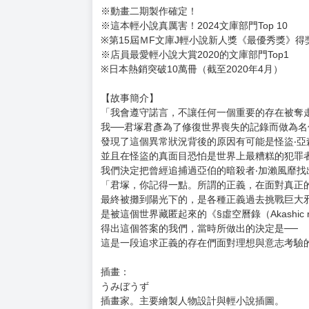
購買評價限制
使用超商取貨付款：負評≦1分 超商未取貨≦1
偵探已經，死了。(10)
作者：二語十
出版社：尖端
出版日期：2024/7
語言：繁體中文
定價：280元
※動畫二期製作確定！
※這本輕小說真厲害！2024文庫部門Top 10
※第15屆ＭF文庫J輕小說新人獎《最優秀獎》得
※店員最愛輕小說大賞2020的文庫部門Top1
※日本熱銷突破10萬冊（截至2020年4月）
【故事簡介】
「我會遵守諾言，不讓任何一個重要的存在被奪
我──君塚君彥為了修復世界喪失的記錄而做為
發現了這個異常狀況背後的原因有可能是怪盜‧亞
並且在怪盜的真面目恐怕是世界上最糟糕的犯罪者