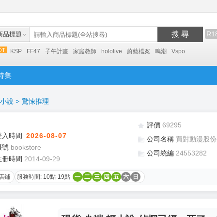
搜 尋
R1
商品標題
KSP
FF47
子午計畫
家庭教師
hololive
蔚藍檔案
鳴潮
Vspo
特集
小說
>
驚悚推理
評價
69295
登入時間
2026-08-07
公司名稱
買對動漫股份
帳號
bookstore
公司統編
24553282
註冊時間
2014-09-29
店鋪
服務時間: 10點-19點
一
二
三
四
五
六
日