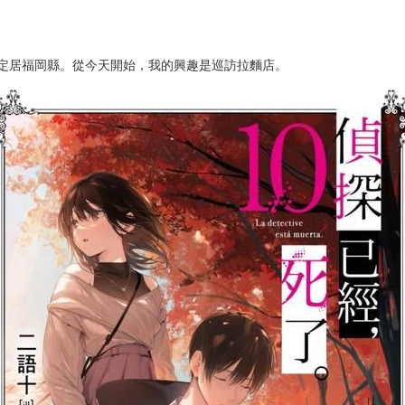
出來問話──
的邪惡時根本靠不住腳。」
邪惡的記錄。
ecords）§》的真面目。
的無名英雄活劇。
。定居福岡縣。從今天開始，我的興趣是巡訪拉麵店。