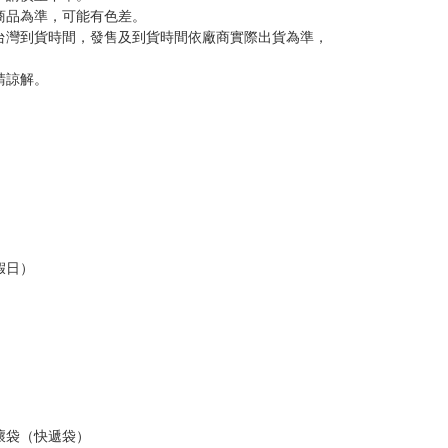
反應，將直接加入黑名單，還請下單後準時取貨。
意。
，以保障買賣家雙方權益。
訂金，訂金將以專屬訂金賣場方式收取，
認收貨後，訂金賣場將由大廚取消，
，請慎重下單。
商品為準，可能有色差。
台灣到貨時間，發售及到貨時間依廠商實際出貨為準，
請諒解。