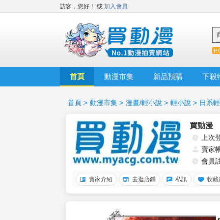
訪客，您好！
或
加入會員
首頁
動漫市集
新品預購
下殺
首頁
>
動漫市集
>
漫畫/輕小說
>
輕小說
>
日系輕
買動漫
上次
賣家
會員
賣家介紹
去逛店鋪
私訊
收藏