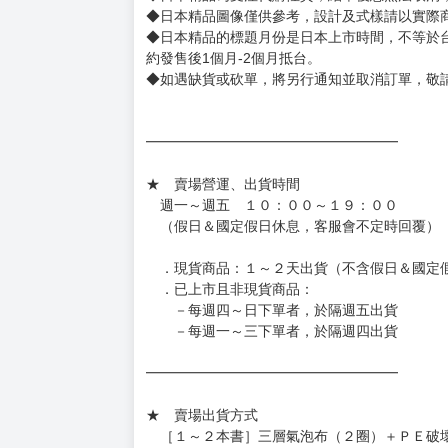
◆逾期未取且訂單取消後三個工作天內未有任何
◆書籍贈品&上市日、依出版社最終公布為主。
有時會上市前更改贈品內容或延後出版，還請注
◆網路購物取貨後開箱時建議全程錄影拍照存證
［日本精品］
◆日本精品單筆滿NT$4,000須先支付 10% 
待買家收到訂單商品，確認品項數量無誤，並確
訂金金額將退回至買動漫錢包。
◆日本精品為受注代購性質，結單後恕無法取消
◆日本精品圖像僅供參考，設計及式樣請以實際
◆日本精品的標題月份是日本上市時間，不等於
約發售後1個月-2個月抵台。
◆如遇缺貨或砍單，將另行通知並取消訂單，敬
━━━━━━━━━━━━━━━━━━
★ 賣場營運、出貨時間
週一～週五 １０：００～１９：００
（假日＆國定假日休息，客服會不定時回覆）