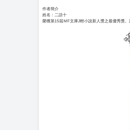
我們決定把曾經追捕過亞伯的暗殺者‧加瀨風靡找
「君塚，你記得一點。所謂的正義，在面對真正
最終被攤到陽光下的，是各種正義過去挑戰巨大
是被這個世界藏匿起來的《§虛空曆錄（Akashic r
得出這個答案的我們，當時所做出的決定是──
這是一段追求正義的存在們面對理想與意志考驗
插畫：
うみぼうず
插畫家。主要繪製人物設計與輕小說插圖。
作者簡介
姓名：二語十
榮獲第15屆ＭF文庫J輕小說新人獎之最優秀獎