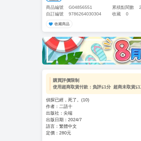
商品編號
G04856551
累積點閱數
自訂編號
9786264030304
收藏
0
收藏商品
加價購
( 共
1
件商品 )
(加購品) 買動漫★《$15元-
-
+