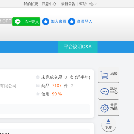
我的拍賣
訊息中心
最新公告
幫助中心
│
│
│
8 OFF
加入會員
會員登入
LINE登入
平台說明Q&A
結帳
未完成交易
0
次 (近半年)
商品
7107
件
有限公司
❔
訊息
中心
信用
99
%
常用
功能
TOP