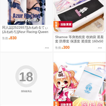
同人誌[2522657][みねめるてぃ
(みねめろ)]Azur Racing-Queen
of Victory- (碧藍航線)
Shamoe 等身抱枕套 收納袋 遮羞
830
售價
套 防塵套 保護套 遮擋套 160x50
cm 動漫抱枕套 等身抱枕套 配件
300
售價
18
限制級商品