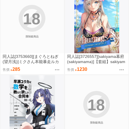
18
限制級商品
同人誌[3753660][まぐろとねぎ
同人誌[3726557][sakiyama幕府
(望月浅)]ミクさん本能暴走ルカ
(sakiyamama)]【套組】sakiyam
さんは大変幸せそうです (VOCA
a幕府「Sakiyamama Bunnys Su
285
1230
售價
售價
LOID)
mmer Vacation」セット (插畫
集)
18
限制級商品