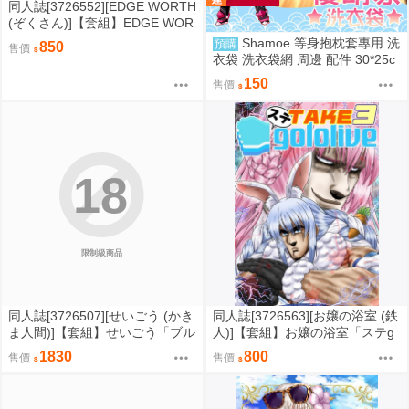
同人誌[3726552][EDGE WORTH
(ぞくさん)]【套組】EDGE WOR
TH「同居でひろがるおねショタ
Shamoe 等身抱枕套專用 洗
預購
850
售價
スカイ」セット (光之美少女)
衣袋 洗衣袋網 周邊 配件 30*25c
m 新款 動漫抱枕套
150
售價
18
限制級商品
同人誌[3726507][せいごう (かき
同人誌[3726563][お嬢の浴室 (鉄
ま人間)]【套組】せいごう「ブル
人)]【套組】お嬢の浴室「ステg
アカ本」セット (蔚藍檔案)
orolive」セット (hololive )
1830
800
售價
售價