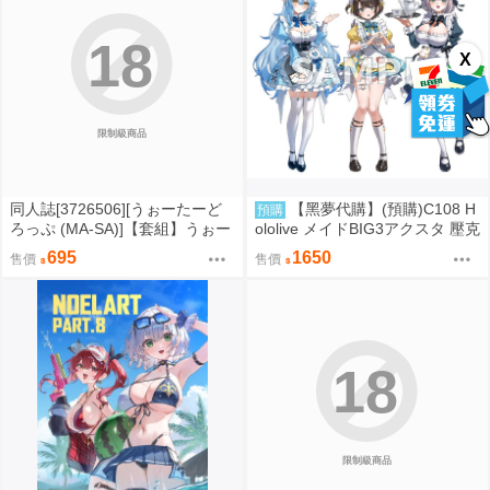
18
X
限制級商品
同人誌[3726506][うぉーたーど
【黑夢代購】(預購)C108 H
預購
ろっぷ (MA-SA)]【套組】うぉー
ololive メイドBIG3アクスタ 壓克
たーどろっぷ「ブルアカ本」セ
力立牌 社團名:おわた社 繪師: わ
695
1650
售價
售價
ット (蔚藍檔案)
たお
18
限制級商品