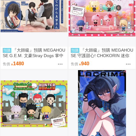
『大師級』預購 MEGAHOU
『大師級』預購 MEGAHOU
預購
預購
SE G.E.M. 文豪Stray Dogs 掌中
SE 守護甜心! CHOKORIN 迷你
的太宰治
玩偶收藏集 第1彈 中盒6入
1480
940
售價
售價