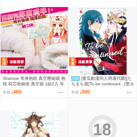
Shamoe 等身抱枕 真空壓縮袋 抱
[蜜瓜動漫同人周邊代購][た
預購
枕 枕芯收納袋 真空袋 1組2入 等
ちまち屋]To be continued...(聖火
身抱枕芯 動漫抱枕 專用配件
降魔錄)(同人誌)
460
300
售價
售價
18