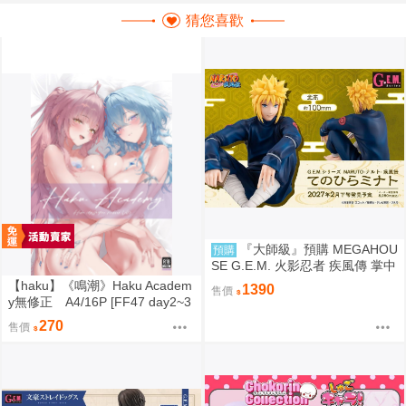
猜您喜歡
『大師級』預購 MEGAHOU
預購
SE G.E.M. 火影忍者 疾風傳 掌中
的湊 波風湊
【haku】《鳴潮》Haku Academ
1390
售價
y無修正 A4/16P [FF47 day2~3
-A18Haku Works ]
270
售價