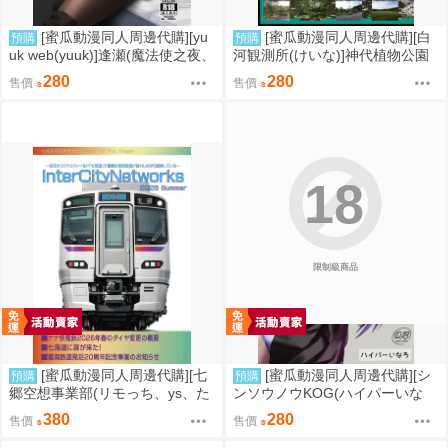
[蜜瓜動漫同人周邊代購][yu
[蜜瓜動漫同人周邊代購][白
預購
預購
uk web(yuuk)]逢瀬(魔法使之夜、
河観測所(けいな)]神代植物公園
FGO)(同人誌)
観測記(同人誌)
280
280
售價
售價
18
限制級商品
[蜜瓜動漫同人周邊代購][七
[蜜瓜動漫同人周邊代購][シ
預購
預購
郷空想事業部(リモっち、ys、た
ンソウノウKOG(ハイパーいな
くりん、上石原浩一)]InterCityNe
ろ)]高飛車な生徒会長を●●アプ
380
280
售價
售價
tworks2026Summer(同人誌)
リでワカラセてみた(同人誌)