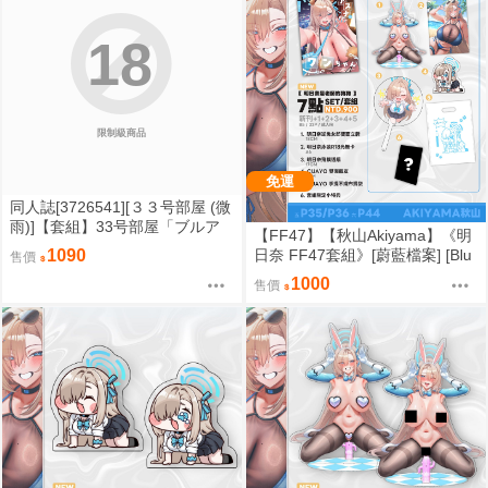
18
限制級商品
免運
同人誌[3726541][３３号部屋 (微
雨)]【套組】33号部屋「ブルア
【FF47】【秋山Akiyama】《明
カ本」セット (蔚藍檔案)
日奈 FF47套組》[蔚藍檔案] [Blu
1090
售價
e Archive] [一之瀬アスナ] [一之
1000
售價
瀬明日奈]