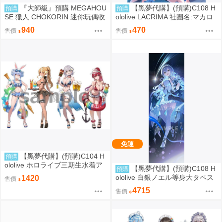
『大師級』預購 MEGAHOU
【黑夢代購】(預購)C108 H
預購
預購
SE 獵人 CHOKORIN 迷你玩偶收
ololive LACRIMA 社團名:マカロ
藏集 第1彈 中盒6入
ンファイブ 繪師:水瀬はづき
940
470
售價
售價
免運
【黑夢代購】(預購)C104 H
預購
ololive ホロライブ三期生水着ア
【黑夢代購】(預購)C108 H
預購
クリルスタンド 泳裝壓克力立牌
ololive 白銀ノエル等身大タペス
1420
售價
社團名:おわた社 繪師:わたお
トリー 等身大掛軸 生誕祭2025
4715
售價
衣装 社團名:おわた社 繪師:わた
お