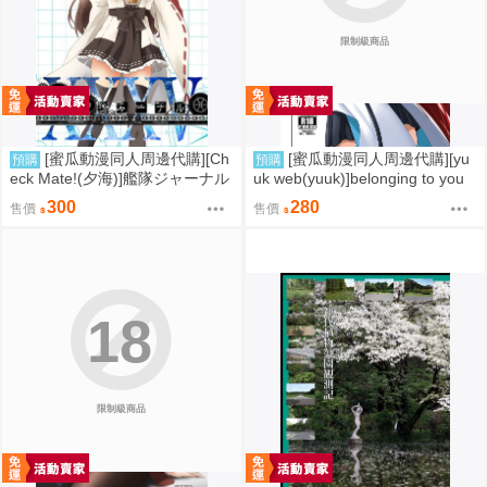
限制級商品
[蜜瓜動漫同人周邊代購][Ch
[蜜瓜動漫同人周邊代購][yu
預購
預購
eck Mate!(夕海)]艦隊ジャーナル
uk web(yuuk)]belonging to you
XXXV(艦隊收藏)(同人誌)
(魔法使之夜)(同人誌)
300
280
售價
售價
18
限制級商品