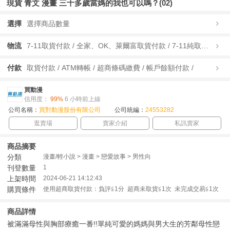
現貨 青文 漫畫 三十多歲當媽的我也可以嗎？(02)
選擇
選擇商品數量
物流
7-11取貨付款 / 全家、OK、萊爾富取貨付款 / 7-11純取貨 / 全家、OK、萊爾富純取貨 / 宅配/快遞 /
付款
取貨付款 / ATM轉帳 / 超商條碼繳費 / 帳戶餘額付款 /
買動漫
信用度：
99%
6 小時前上線
公司名稱：
買對動漫股份有限公司
公司統編：
24553282
逛賣場
賣家介紹
私訊賣家
商品摘要
分類
漫畫/輕小說 > 漫畫 > 戀愛故事 > 男性向
刊登數量
1
上架時間
2024-06-21 14:12:43
購買條件
使用超商取貨付款：負評≦1分 超商未取貨≦1次 未完成交易≦1次
商品詳情
被滿滿母性與胸部療癒一番!!單純可愛的媽媽與男大生的芳鄰母性戀