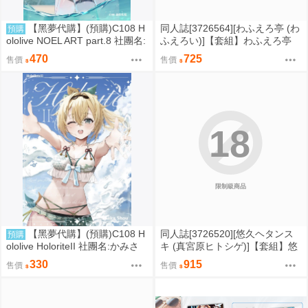
【黑夢代購】(預購)C108 H
同人誌[3726564][わふえろ亭 (わ
預購
ololive NOEL ART part.8 社團名:
ふえろい)]【套組】わふえろ亭
おわた社 繪師: わたお
「ブルアカ本」セット (蔚藍檔
470
725
售價
售價
案)
18
限制級商品
【黑夢代購】(預購)C108 H
同人誌[3726520][悠久ヘタンス
預購
ololive HoloriteII 社團名:かみさ
キ (真宮原ヒトシゲ)]【套組】悠
か醤油 繪師:上坂 翔
久ヘタンスキ「ブルアカ本」セ
330
915
售價
售價
ット (蔚藍檔案)