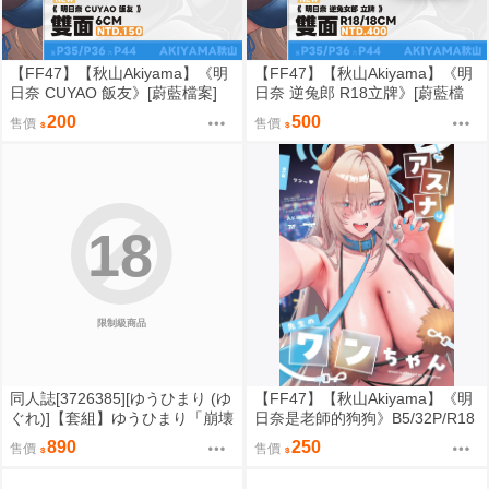
【FF47】【秋山Akiyama】《明
【FF47】【秋山Akiyama】《明
日奈 CUYAO 飯友》[蔚藍檔案]
日奈 逆兔郎 R18立牌》[蔚藍檔
[Blue Archive] [一之瀬アスナ] [一
案] [Blue Archive] [一之瀬アスナ]
200
500
售價
售價
之瀬明日奈]
[一之瀬明日奈]
18
限制級商品
同人誌[3726385][ゆうひまり (ゆ
【FF47】【秋山Akiyama】《明
ぐれ)]【套組】ゆうひまり「崩壊
日奈是老師的狗狗》B5/32P/R18
スターレイル」セット (崩壞星穹
黑白漫畫 [蔚藍檔案] [Blue Archiv
890
250
售價
售價
鐵道 )
e] [一之瀬アスナ] [一之瀬明日奈]