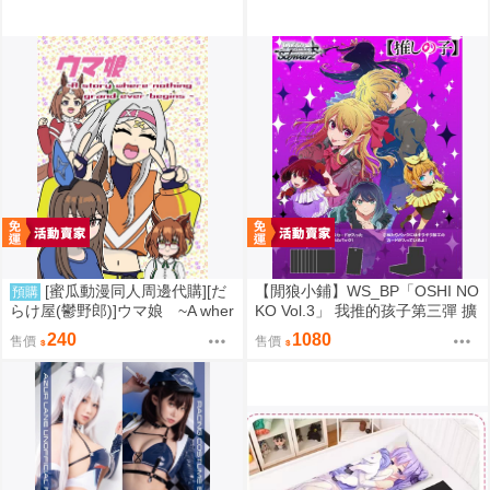
[蜜瓜動漫同人周邊代購][だ
【閒狼小鋪】WS_BP「OSHI NO
預購
らけ屋(鬱野郎)]ウマ娘 ~A wher
KO Vol.3」 我推的孩子第三彈 擴
e nothing grand ever begins~(賽
充包
240
1080
售價
售價
馬娘)(同人誌)