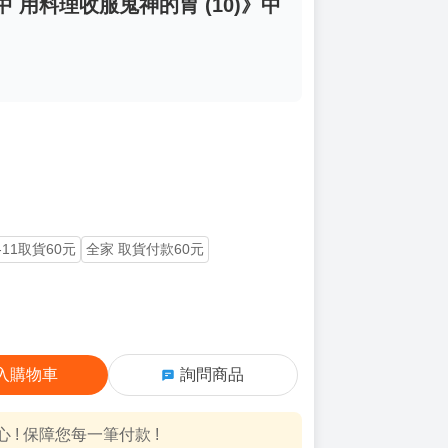
 用料理收服鬼神的胃 (10)》中
-11取貨60元
全家 取貨付款60元
入購物車
詢問商品
! 保障您每一筆付款 !