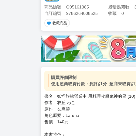
商品編號
G05161385
累積點閱數
自訂編號
9786264008525
收藏
0
收藏商品
購買評價限制
使用超商取貨付款：負評≦1分 超商未取貨≦1
書名：妖怪旅館營業中 用料理收服鬼神的胃 (10)
作者：衣丘 わこ
原作：友麻碧
角色原案：Laruha
售價：140元
本書特色：