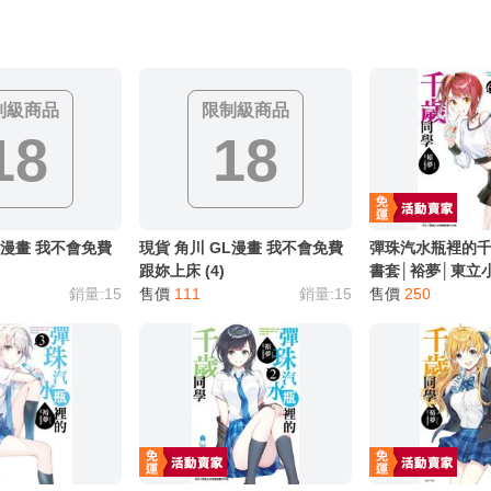
制級商品
限制級商品
18
18
L漫畫 我不會免費
現貨 角川 GL漫畫 我不會免費
彈珠汽水瓶裡的千
跟妳上床 (4)
書套│裕夢│東立小
銷量:15
售價
111
銷量:15
售價
250