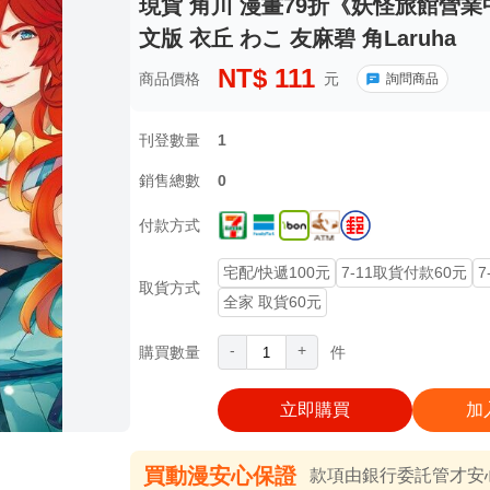
現貨 角川 漫畫79折《妖怪旅館營業中
文版 衣丘 わこ 友麻碧 角Laruha
NT$
111
商品價格
元
詢問商品
刊登數量
1
銷售總數
0
付款方式
宅配/快遞100元
7-11取貨付款60元
7
取貨方式
全家 取貨60元
-
+
購買數量
件
立即購買
加
買動漫安心保證
款項由銀行委託管才安心 