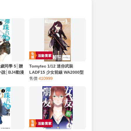
歲同學 5│贈
Tomytec 1/12 迷你武裝
說│BJ4動漫
LADF15 少女前線 WA2000型
代理 玩具e哥 31707
售價
410999