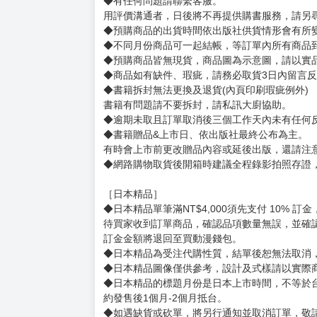
◆有任何問題請聯繫客服。
用評價溝通者，日後將不再提供購書服務，請另
◆預購商品的出貨時間依出版社供貨情形會有所
◆不同月份商品可一起結帳，等訂單內所有商品
◆預購商品皆無現貨，商品圖為示意圖，請以實
◆商品如有缺件、瑕疵，請務必取貨3日內留言
◆書籍拆封無法更換及退貨(內頁印刷瑕疵例外)
書籍有問題請不要拆封，請私訊大廚協助。
◆逾期未取且訂單取消後三個工作天內未有任何
◆書籍贈品&上市日、依出版社最終公布為主。
有時會上市前更改贈品內容或延後出版，還請注
◆網路購物取貨後開箱時建議全程錄影拍照存證
［日本精品］
◆日本精品單筆滿NT$4,000須先支付 10% 
待買家收到訂單商品，確認品項數量無誤，並確
訂金金額將退回至買動漫錢包。
◆日本精品為受注代購性質，結單後恕無法取消
◆日本精品圖像僅供參考，設計及式樣請以實際
◆日本精品的標題月份是日本上市時間，不等於
約發售後1個月-2個月抵台。
◆如遇缺貨或砍單，將另行通知並取消訂單，敬