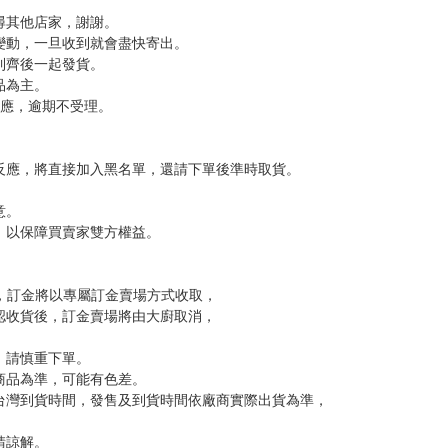
尋其他店家，謝謝。
變動，一旦收到就會盡快寄出。
到齊後一起發貨。
品為主。
反應，逾期不受理。
反應，將直接加入黑名單，還請下單後準時取貨。
意。
，以保障買賣家雙方權益。
訂金，訂金將以專屬訂金賣場方式收取，
認收貨後，訂金賣場將由大廚取消，
，請慎重下單。
商品為準，可能有色差。
台灣到貨時間，發售及到貨時間依廠商實際出貨為準，
請諒解。