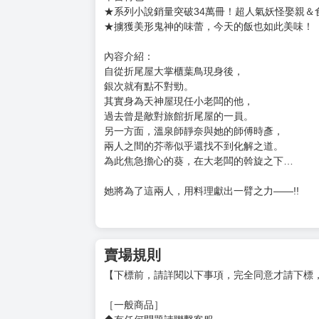
★系列小說銷量突破34萬冊！超人氣妖怪娶親＆
★擄獲美形鬼神的味蕾，今天的飯也如此美味！
內容介紹：
自從折尾屋大掌櫃葉鳥現身後，
銀次就有點不對勁。
其實身為天神屋現任小老闆的他，
過去曾是敵對旅館折尾屋的一員。
另一方面，溫泉師靜奈與她的師傅時彥，
兩人之間的芥蒂似乎還找不到化解之道。
為此焦急擔心的葵，在大老闆的斡旋之下…
她將為了這兩人，用料理獻出一臂之力——!!
賣場規則
【下標前，請詳閱以下事項，完全同意才請下標
［一般商品］