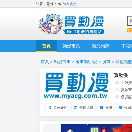
訪客，您好！
或
加入會員
首頁
動漫市集
新品預購
下殺
首頁
>
動漫市集
>
漫畫/輕小說
>
漫畫
>
其他類型
買動漫
上次
賣家
會員
賣家介紹
去逛店鋪
私訊
收藏