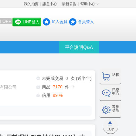
我的拍賣
訊息中心
最新公告
幫助中心
│
│
│
8 OFF
加入會員
會員登入
LINE登入
平台說明Q&A
結帳
未完成交易
0
次 (近半年)
商品
7170
件
有限公司
❔
訊息
中心
信用
99
%
常用
功能
TOP