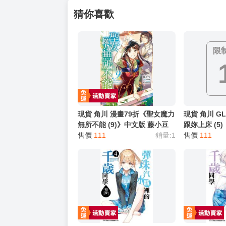
猜你喜歡
限
現貨 角川 漫畫79折《聖女魔力
現貨 角川 G
無所不能 (9)》中文版 藤小豆
跟妳上床 (5)
橘由華 珠梨やすゆき
售價
111
銷量:1
售價
111