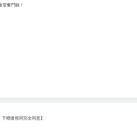
食堂奮鬥錄！
，下標後視同完全同意】