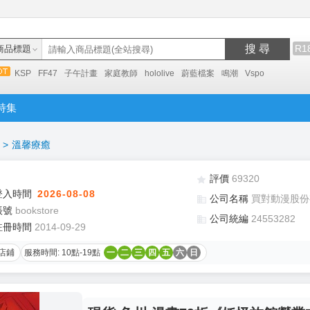
搜 尋
R1
商品標題
KSP
FF47
子午計畫
家庭教師
hololive
蔚藍檔案
鳴潮
Vspo
特集
>
溫馨療癒
評價
69320
登入時間
2026-08-08
公司名稱
買對動漫股份
帳號
bookstore
公司統編
24553282
註冊時間
2014-09-29
店鋪
服務時間: 10點-19點
一
二
三
四
五
六
日