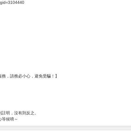
?gid=3104440
服務，請務必小心，避免受騙！】
別註明，沒有則反之。
心等候唷～