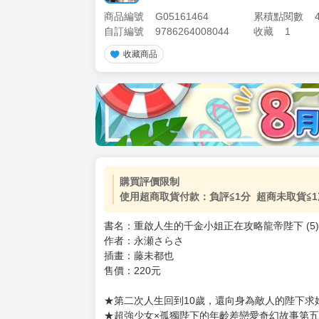
商品編號
G05161464
累積點閱數
自訂編號
9786264008044
收藏
1
收藏商品
加價購
( 共
1
件商品 )
(加購品) 買動漫★《$15元-
-
+