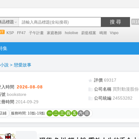
搜 尋
R1
商品標題
KSP
FF47
子午計畫
家庭教師
hololive
蔚藍檔案
鳴潮
Vspo
特集
小說
>
戀愛故事
評價
69317
登入時間
2026-08-08
公司名稱
買對動漫股份
帳號
bookstore
公司統編
24553282
註冊時間
2014-09-29
店鋪
服務時間: 10點-19點
一
二
三
四
五
六
日