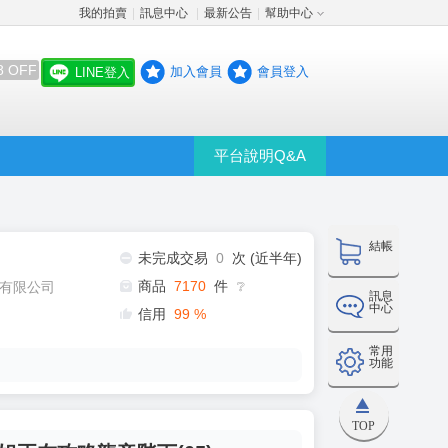
我的拍賣
訊息中心
最新公告
幫助中心
│
│
│
8 OFF
加入會員
會員登入
LINE登入
平台說明Q&A
結帳
未完成交易
0
次 (近半年)
商品
7170
件
有限公司
❔
訊息
中心
信用
99
%
常用
功能
TOP