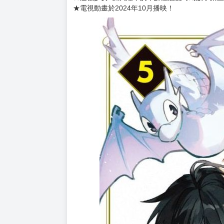
購買評價限制
使用超商取貨付款：負評≦1分 超商未取貨≦1
書名：重啟人生的千金小姐正在攻略龍帝陛下 (5)
作者：永瀬さらさ
插畫：藤未都也
售價：220元
★第二次人生回到10歲，還向身為敵人的陛下求婚
★超強少女×孤獨陛下的年齡差戀愛奇幻故事第
★電視動畫於2024年10月播映！