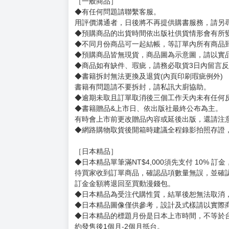
其興起的叛亂卻牽連了吉兒他們的士官學校！
夫妻重逢的地點竟然在戰場上──
「來吧，成為我的對手吧，吉兒老師。」
最強千金小姐，出現大危機的預感！
賣場規則
【下標前，請詳閱以下事項，完全同意才請下標
［一般商品］
◆有任何問題請聯繫客服。
用評價溝通者，日後將不再提供購書服務，請另
◆預購商品的出貨時間依出版社供貨情形會有所
◆不同月份商品可一起結帳，等訂單內所有商品
◆預購商品皆無現貨，商品圖為示意圖，請以實
◆商品如有缺件、瑕疵，請務必取貨3日內留言
◆書籍拆封無法更換及退貨(內頁印刷瑕疵例外)
書籍有問題請不要拆封，請私訊大廚協助。
◆逾期未取且訂單取消後三個工作天內未有任何
◆書籍贈品&上市日、依出版社最終公布為主。
有時會上市前更改贈品內容或延後出版，還請注