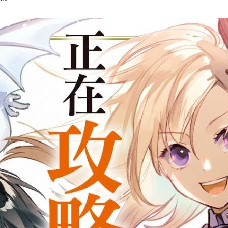
次 未完成交易≦1次 （近半年）
!?
五集！