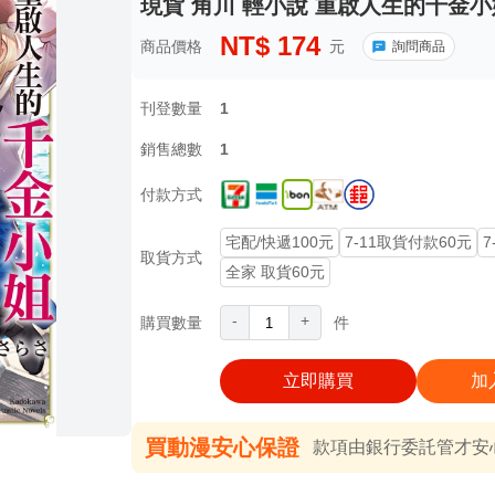
現貨 角川 輕小說 重啟人生的千金小
NT$
174
商品價格
元
詢問商品
刊登數量
1
銷售總數
1
付款方式
宅配/快遞100元
7-11取貨付款60元
7
取貨方式
全家 取貨60元
-
+
購買數量
件
立即購買
加
買動漫安心保證
款項由銀行委託管才安心 