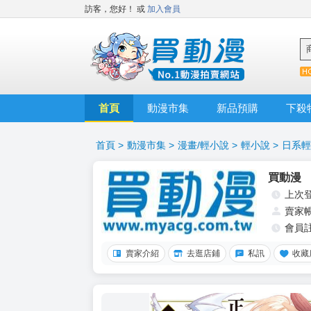
訪客，您好！
或
加入會員
首頁
動漫市集
新品預購
下殺
首頁
>
動漫市集
>
漫畫/輕小說
>
輕小說
>
日系輕
買動漫
上次
賣家
會員
賣家介紹
去逛店鋪
私訊
收藏