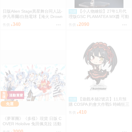
日版Alien Stage異星舞台同人誌-
【小人物繪舘】27年1月代
預購
伊凡蒂爾/白熱電球【淹火 Drown
理版GSC PLAMATEA MX醬 可動
ed Flame】
組裝模型
340
2090
售價
售價
【遊戲本舖2號店】11月預
預購
免運
購 COSPA 約會大作戰5 時崎狂三
Q版壓克力立牌 0822
410
售價
《夢軍團》《多樣》現貨 日版 C
OVER Hololive 兔田佩克拉 活動
4周年紀念 動漫桌墊 卡墊 全員
2000