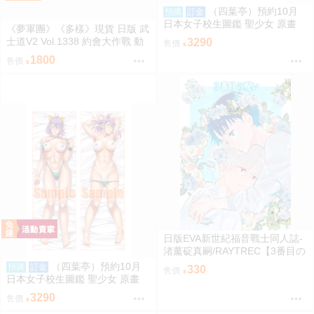
（四葉亭）預約10月
預購
訂金
日本女子校生圖鑑 聖少女 原畫
《夢軍團》《多樣》現貨 日版 武
壬生川ほのか 日曬ver 抱枕套 08
士道V2 Vol.1338 約會大作戰 動
3290
售價
26
漫桌墊 卡墊 時崎狂三
1800
售價
日版EVA新世紀福音戰士同人誌-
渚薰碇真嗣/RAYTREC【3番目の
呪い3】
（四葉亭）預約10月
預購
訂金
330
售價
日本女子校生圖鑑 聖少女 原畫
常磐るり 日曬ver 抱枕套 0826
3290
售價