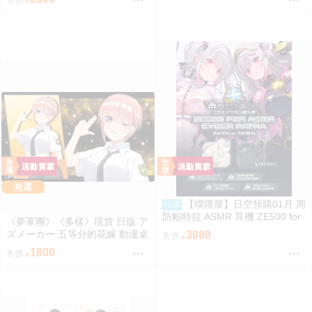
售價
免運
【噗噗屋】日空預購01月 周
預購
防帕特拉 ASMR 耳機 ZE500 for
《夢軍團》《多樣》現貨 日版 ア
ASMR CyberPatra
ズメーカー 五等分的花嫁 動漫桌
3080
售價
墊 卡墊 中野一花
1800
售價