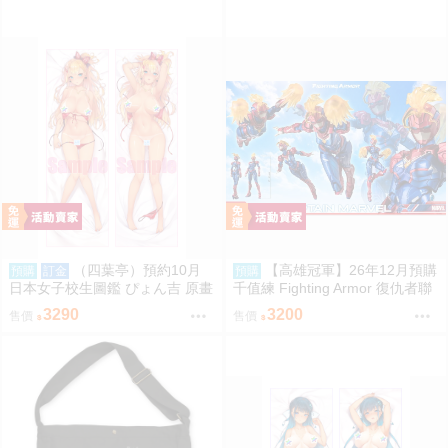
（四葉亭）預約10月
【高雄冠軍】26年12月預購
預購
訂金
預購
日本女子校生圖鑑 ぴょん吉 原畫
千值練 Fighting Armor 復仇者聯
国分寺美紗 日曬ver 抱枕套 0826
盟終局之戰 鋼鐵人 驚奇隊長 免
3290
3200
售價
售價
訂金0910