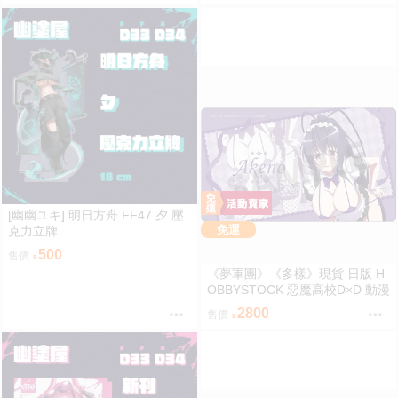
[幽幽ユキ] 明日方舟 FF47 夕 壓
免運
克力立牌
500
售價
《夢軍團》《多樣》現貨 日版 H
OBBYSTOCK 惡魔高校D×D 動漫
桌墊 卡墊 姬島朱乃
2800
售價