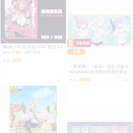
[幽幽ユキ] 終末地 FF47 新刊 InT
免運
alos-II B5 / 16P R18
250
售價
《夢軍團》《多樣》現貨 日版 K
ADOKAWA 從零開始的異世界生
活 動漫桌墊 卡墊 全員 泳裝ver.
2800
售價