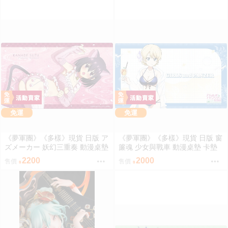
免運
免運
《夢軍團》《多樣》現貨 日版 ア
《夢軍團》《多樣》現貨 日版 窗
ズメーカー 妖幻三重奏 動漫桌墊
簾魂 少女與戰車 動漫桌墊 卡墊
卡墊 花奏鈴
大吉嶺 泳裝ver.
2200
2000
售價
售價