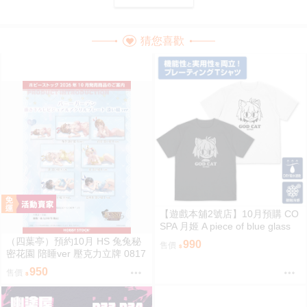
猜您喜歡
【遊戲本舖2號店】10月預購 CO
SPA 月姬 A piece of blue glass
moon GOD CAT 貓Arc 雙面編織
（四葉亭）預約10月 HS 兔兔秘
990
售價
涼感速乾T恤 黑/白 2款分售 0822
密花園 陪睡ver 壓克力立牌 0817
950
售價