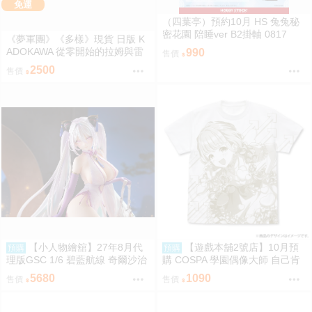
免運
（四葉亭）預約10月 HS 兔兔秘
密花園 陪睡ver B2掛軸 0817
《夢軍團》《多樣》現貨 日版 K
ADOKAWA 從零開始的拉姆與雷
990
售價
姆的生日生活2024 動漫桌墊 卡
2500
售價
墊 拉姆&雷姆
【小人物繪舘】27年8月代
【遊戲本舖2號店】10月預
預購
預購
理版GSC 1/6 碧藍航線 奇爾沙治
購 COSPA 學園偶像大師 自己肯
Springtime Data PVC完成品
定感爆上げ↑↑ 藤田ことね 滿版印
5680
1090
售價
售價
刷T恤 0822