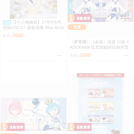
【小人物繪舘】27年9月代
預購
免運
理版GSC1/7 蔚藍檔案 Blue Archi
ve 渚 ～花香微笑～ PVC完成品
5080
售價
《夢軍團》《多樣》現貨 日版 K
ADOKAWA 從零開始的拉姆與雷
姆的生日生活2025 動漫桌墊 卡
2500
售價
墊 拉姆&雷姆