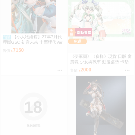
【小人物繪舘】27年7月代
預購
免運
理版GSC 初音未來 十面埋伏Ver.
1/7 PVC完成品
7150
售價
《夢軍團》《多樣》現貨 日版 窗
簾魂 少女與戰車 動漫桌墊 卡墊
安丘比 泳裝ver.
2000
售價
18
限制級商品