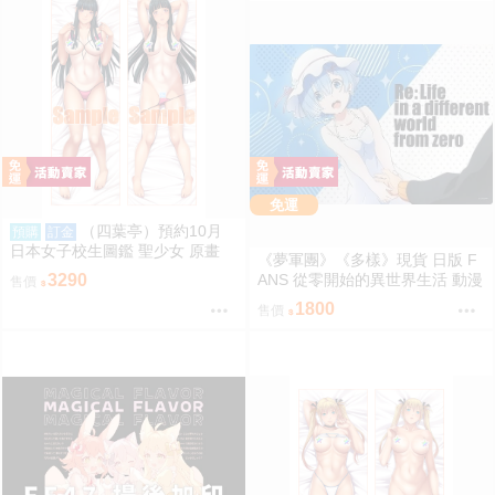
免運
（四葉亭）預約10月
預購
訂金
日本女子校生圖鑑 聖少女 原畫
《夢軍團》《多樣》現貨 日版 F
早乙女つぐみ 日曬ver 抱枕套 08
ANS 從零開始的異世界生活 動漫
3290
售價
26
桌墊 卡墊 雷姆
1800
售價