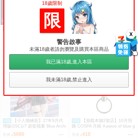
18歲限制
限制級商品
限
[幽幽ユキ] 終末地 FF47 祀 壓克
日版Alien Stage異星舞台同人誌-
X
力立吊飾
盧卡賢雅/Rots【Phosphenes】
警告啟事
200
340
售價
售價
未滿18歲者請勿瀏覽及購買本區商品
我已滿18歲,進入本區
我未滿18歲,禁止進入
【小人物繪舘】27年9月代
【遊戲本舖2號店】10月預
預購
預購
理版GSC1/7 蔚藍檔案 Blue Archi
購 COSPA 月姬 A piece of blue g
ve 綺羅羅 PVC完成品
lass moon 貓Arc 伸縮拉繩鑰匙圈
5680
410
售價
售價
0822