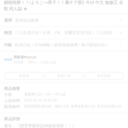
祕啦啦隊！！/よろこべ男子！！裏チア部》R18 中文 無修正 全
彩 同人誌 ★
選擇
選擇商品數量
物流
7-11取貨付款 / 全家、OK、萊爾富取貨付款 / 7-11純取貨 / 全家、OK、萊爾富純取貨 / 宅配/快遞 /
付款
取貨付款 / ATM轉帳 / 超商條碼繳費 / 帳戶餘額付款 /
買動漫Myacg2
信用度：
99%
1 小時前上線
逛賣場
賣家介紹
私訊賣家
商品摘要
分類
漫畫/輕小說 > 18+ > 同人誌
上架時間
2024-10-18 12:05:28
購買條件
使用超商取貨付款：負評≦1分 超商未取貨≦1次 未完成交易≦1次
商品詳情
書名：《體育學園裡的神祕啦啦隊！！》