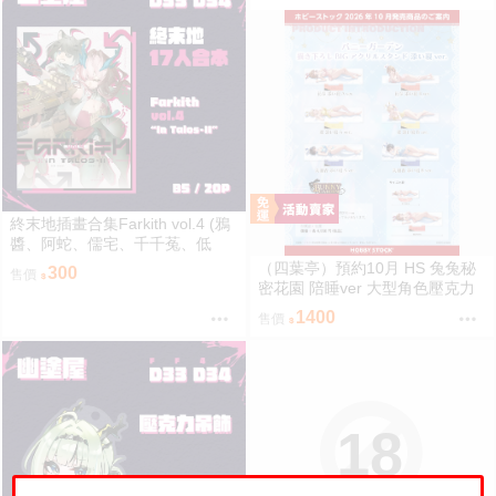
終末地插畫合集Farkith vol.4 (鴉
醬、阿蛇、儒宅、千千菟、低
桑、陳羽爵、幽幽ユキ、啞苦、
（四葉亭）預約10月 HS 兔兔秘
300
售價
陳良、miwa、Rin、haruu、Em
密花園 陪睡ver 大型角色壓克力
a、liebebento、KOTOWAZA、
架 0817
1400
售價
さんずい太郎、VXDRQ ) 20P B5
18