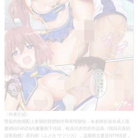
〈作者介紹〉
豐盈的肉感配上多變的肢體動作和表情變化，令老師在知名成人漫
畫網站FANZA內屢屢創下佳績，較具代表性的作品為《我與店長的
深夜勤務》系列和《ユメカ ウツツカ》，這兩部主要是NTR情節，