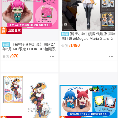
[魔王小屋] 預購 代理版 壽屋
預購
無限邂逅Megalo Maria Stars 女
僕服Ver. 組裝模型
《豬帽子✬免訂金》預購27
預購
1490
售價
年2月 MH限定 LOOK UP 抬頭系
列 齊木楠雄的災難 齊木楠雄 附
970
售價
特典 0812