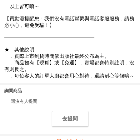
詢問商品
還沒有人提問
去提問