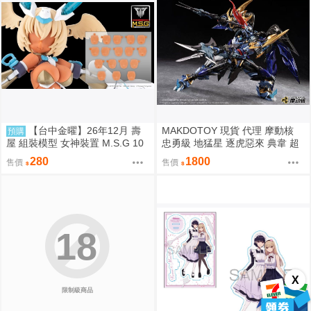
【台中金曜】26年12月 壽
MAKDOTOY 現貨 代理 摩動核
預購
屋 組裝模型 女神裝置 M.S.G 10
忠勇級 地猛星 逐虎惡來 典韋 超
臉部套組 PUNI☆MOFU 用 膚色
可動組裝 MNP-XH16A 超取拆盒
280
1800
售價
售價
E 0819
18
X
限制級商品