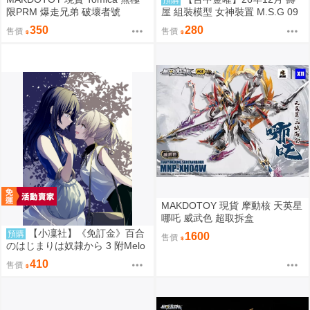
限PRM 爆走兄弟 破壞者號
屋 組裝模型 女神裝置 M.S.G 09
手部零件套組 白色 0819
350
280
售價
售價
MAKDOTOY 現貨 摩動核 天英星
哪吒 威武色 超取拆盒
【小凜社】《免訂金》百合
預購
1600
售價
のはじまりは奴隷から 3 附Melo
nbooks特典
410
售價