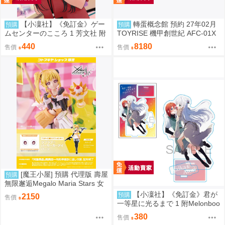
【小凜社】《免訂金》ゲー
轉蛋概念館 預約 27年02月
預購
預購
ムセンターのこころ 1 芳文社 附
TOYRISE 機甲創世紀 AFC-01X
Melonbooks特典
雷吉歐斯 SKUNKs ΩΔα套組 免訂
440
8180
售價
售價
金
[魔王小屋] 預購 代理版 壽屋
預購
無限邂逅Megalo Maria Stars 女
僕服Ver. 組裝模型 特典版
【小凜社】《免訂金》君が
預購
2150
售價
一等星に光るまで 1 附Melonboo
ks特典
380
售價