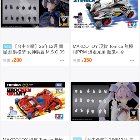
【台中金曜】26年12月 壽
MAKDOTOY 現貨 Tomica 無極
預購
屋 組裝模型 女神裝置 M.S.G 09
限PRM 爆走兄弟 魔鬼司令
手部零件套組 黑色 0819
280
350
售價
售價
MAKDOTOY 現貨 Tomica 無極
【台中金曜】26年12月 壽
預購