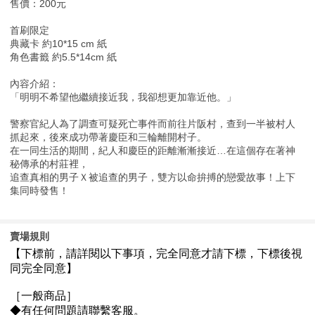
售價：200元
首刷限定
典藏卡 約10*15 cm 紙
角色書籤 約5.5*14cm 紙
內容介紹：
「明明不希望他繼續接近我，我卻想更加靠近他。」
警察官紀人為了調查可疑死亡事件而前往片阪村，查到一半被村人
抓起來，後來成功帶著慶臣和三輪離開村子。
在一同生活的期間，紀人和慶臣的距離漸漸接近…在這個存在著神
秘傳承的村莊裡，
追查真相的男子Ｘ被追查的男子，雙方以命拚搏的戀愛故事！上下
集同時發售！
賣場規則