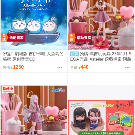
[代訂] 劇場版 吉伊卡哇 人魚島的
預購 瑪吉玩玩具 27年1月 S
預購
秘密 原創音樂CD
EGA 景品 Xstellar 蔚藍檔案 阿慈
谷日富美 ～Happy Valentine!!～
1250
440
售價
售價