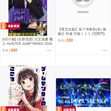
限制級商品
【青文出版】為了侍奉您(全) 無
修正 作者:可座ミドリ {宅即門}
[GE小舖] (全新現貨) 日文漫畫 獵
330
售價
人 HUNTER JUMP REMIX 2026
年 新封面再版 第5卷 庫洛洛
440
售價