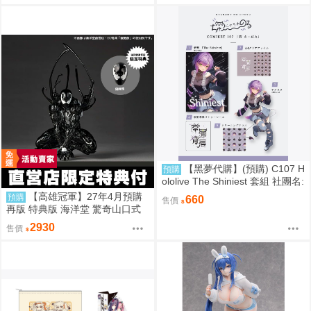
【黑夢代購】(預購) C107 H
預購
ololive The Shiniest 套組 社團名:
にゃろめのちゅーる 繪師:にゃろ
【高雄冠軍】27年4月預購
預購
660
售價
め
再版 特典版 海洋堂 驚奇山口式
黑色戰衣蜘蛛人 共生體蜘蛛人 免
2930
售價
訂金0928