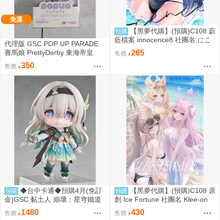
免運
【黑夢代購】(預購)C108 蔚
預購
藍檔案 innocence8 社團名:にこ
代理版 GSC POP UP PARADE
にこげんき 繪師:子野日
賽馬娘 PrettyDerby 東海帝皇
265
售價
350
售價
◆台中卡通◆預購4月(免訂
【黑夢代購】(預購)C108 原
預購
預購
金)GSC 黏土人 崩壞：星穹鐵道
創 Ice Fortune 社團名:Klee-on
流螢 0906
繪師:Klee-on
1480
430
售價
售價