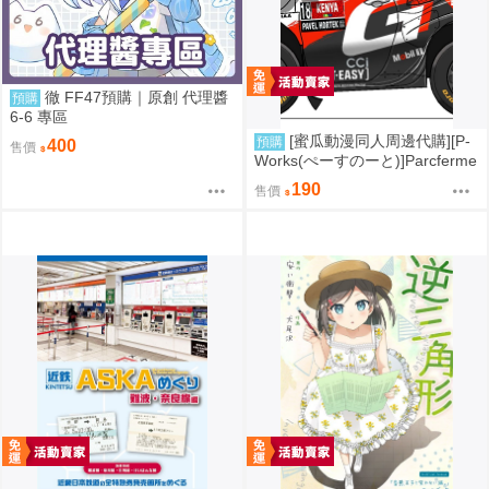
徹 FF47預購｜原創 代理醬
預購
6-6 專區
[蜜瓜動漫同人周邊代購][P-
預購
400
售價
Works(ぺーすのーと)]Parcferme
Vol.3(同人誌)
190
售價