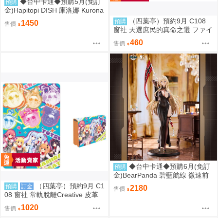
◆台中卡通◆預購5月(免訂
預購
金)Hapitopi DISH 庫洛娜 Kurona
盛情邀請 1/6 1107
（四葉亭）預約9月 C108
預購
1450
售價
窗社 天選庶民的真命之選 ファイ
ブ 鍵盤按鍵造型鑰匙圈 0814
460
售價
◆台中卡通◆預購6月(免訂
預購
金)BearPanda 碧藍航線 微速前
行 奧德莉亞 俾斯麥 1/6 附特典 1
（四葉亭）預約9月 C1
預購
訂金
2180
售價
107
08 窗社 常軌脫離Creative 皮革
製名片夾 0814
1020
售價