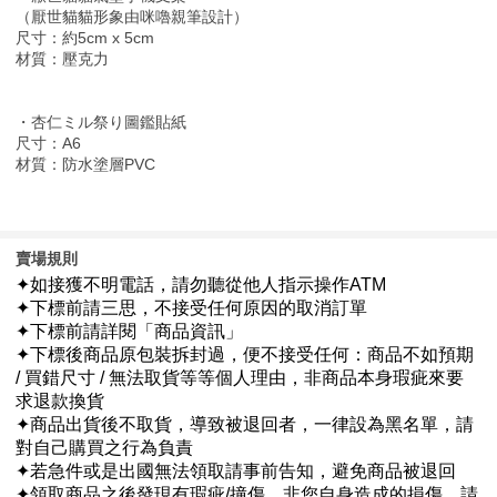
（厭世貓貓形象由咪嚕親筆設計）
尺寸：約5cm x 5cm
材質：壓克力
・杏仁ミル祭り圖鑑貼紙
尺寸：A6
材質：防水塗層PVC
賣場規則