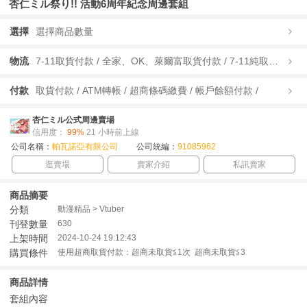
杏仁ミル祭り!! 活動6周年紀念周邊套組
選擇
選擇商品數量
物流
7-11取貨付款 / 全家、OK、萊爾富取貨付款 / 7-11純取貨 / 全家、OK、萊爾富純取貨 / 宅配/快遞 /
付款
取貨付款 / ATM轉帳 / 超商條碼繳費 / 帳戶餘額付款 /
杏仁ミル公式周邊賣場
信用度：
99%
21 小時前上線
公司名稱：
帕瓦諾亞有限公司
公司統編：
91085962
逛賣場
賣家介紹
私訊賣家
商品摘要
分類
動漫精品 > Vtuber
刊登數量
630
上架時間
2024-10-24 19:12:43
購買條件
使用超商取貨付款：超商未取貨≦1次 超商未取貨≦3
商品詳情
套組內容