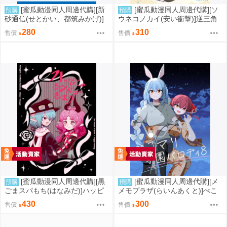
[蜜瓜動漫同人周邊代購][新
[蜜瓜動漫同人周邊代購][ソ
預購
預購
砂通信(せとかい、都筑みかげ)]
ウネコノカイ(安い衝撃)]逆三角
近鉄ASKAめぐり 難波・奈良線
形(同人誌)
280
310
售價
售價
編(同人誌)
[蜜瓜動漫同人周邊代購][黒
[蜜瓜動漫同人周邊代購][メ
預購
預購
ごまスパもち(はなみだ)]ハッピ
メモプラザ(らいんあくと)]ぺこ
ーエンドできまり(明日方舟)(同
マリ学園パロディ8(Hololive)(同
430
300
售價
售價
人誌)
人誌)