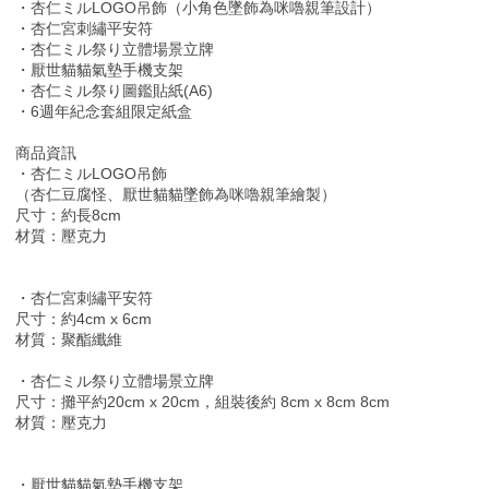
・杏仁ミルLOGO吊飾（小角色墜飾為咪嚕親筆設計）
・杏仁宮刺繡平安符
・杏仁ミル祭り立體場景立牌
・厭世貓貓氣墊手機支架
・杏仁ミル祭り圖鑑貼紙(A6)
・6週年紀念套組限定紙盒
商品資訊
・杏仁ミルLOGO吊飾
（杏仁豆腐怪、厭世貓貓墜飾為咪嚕親筆繪製）
尺寸：約長8cm
材質：壓克力
・杏仁宮刺繡平安符
尺寸：約4cm x 6cm
材質：聚酯纖維
・杏仁ミル祭り立體場景立牌
尺寸：攤平約20cm x 20cm，組裝後約 8cm x 8cm 8cm
材質：壓克力
・厭世貓貓氣墊手機支架