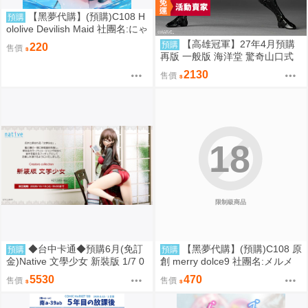
【黑夢代購】(預購)C108 H
預購
ololive Devilish Maid 社團名:にゃ
ろめのちゅーる 繪師:にゃろめ
【高雄冠軍】27年4月預購
預購
220
售價
再版 一般版 海洋堂 驚奇山口式
黑色戰衣蜘蛛人 共生體蜘蛛人 免
2130
售價
訂金0928
18
限制級商品
◆台中卡通◆預購6月(免訂
【黑夢代購】(預購)C108 原
預購
預購
金)Native 文學少女 新裝版 1/7 0
創 merry dolce9 社團名:メルメ
917
リー 繪師:三つ葉ちょこ
5530
470
售價
售價