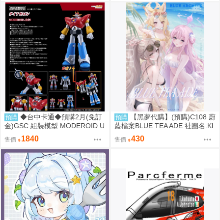
◆台中卡通◆預購2月(免訂
【黑夢代購】(預購)C108 蔚
預購
預購
金)GSC 組裝模型 MODEROID U
藍檔案BLUE TEA ADE 社團名:Kl
FO戰士阿波羅 大阿波羅 0906
ee-on 繪師:Klee-on
1840
430
售價
售價