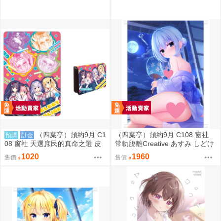
（四葉亭）預約9月 C1
（四葉亭）預約9月 C108 窗社
預購
訂金
08 窗社 天選庶民的真命之選 皮
常軌脫離Creative あすみ しどけ
革製名片夾 0814
ない浴衣ver B1&B2掛軸 0814
1020
1960
售價
售價