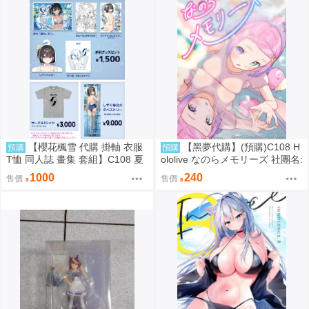
【櫻花楓雪 代購 掛軸 衣服
【黑夢代購】(預購)C108 H
預購
預購
T恤 同人誌 畫集 套組】C108 夏
ololive なのらメモリーズ 社團名:
色しずく カントク 監督 5年目の
たこあげ日和 繪師:たこあげ
1000
240
售價
售價
放課後