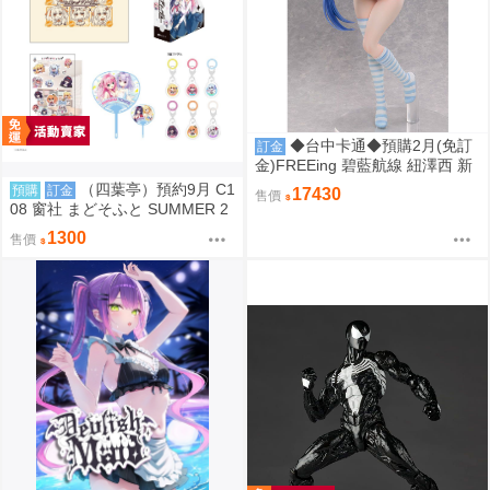
◆台中卡通◆預購2月(免訂
訂金
金)FREEing 碧藍航線 紐澤西 新
澤西 宿舍計劃Ver. 1/3 0917
（四葉亭）預約9月 C1
預購
訂金
17430
售價
08 窗社 まどそふと SUMMER 2
026 精品組 0814
1300
售價