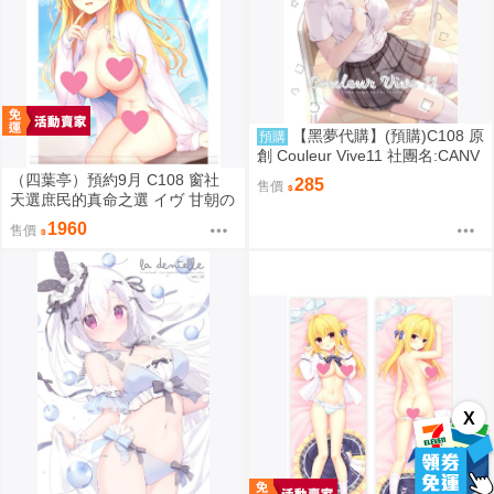
【黑夢代購】(預購)C108 原
預購
創 Couleur Vive11 社團名:CANV
AS+GARDEN 繪師:宮坂みゆ
（四葉亭）預約9月 C108 窗社
285
售價
天選庶民的真命之選 イヴ 甘朝の
彼シャツver B1&B2掛軸 0814
1960
售價
X