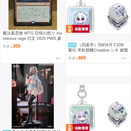
魔法風雲會 MTG 巨怪の怒り mo
nstrous rage 日文 2025 PWS 參
加賞 Promo
（四葉亭）預約9月 C108
預購
300
售價
窗社 常軌脫離Creative シキ 鍵盤
按鍵造型鑰匙圈 0814
460
售價