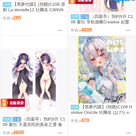
【黑夢代購】(預購)C108 原
預購
創 La dentelle12 社團名:CANVA
S+GARDEN 繪師:宮坂みゆ
（四葉亭）預約9月 C1
預購
訂金
285
售價
08 窗社 常軌脫離Creative 妃愛
抱枕套 0814
4600
售價
【黑夢代購】(預購)C108 H
預購
ololive OniLife 社團名:はげちゃ
った 繪師: HAGE
（四葉亭）預約9月 C1
預購
訂金
470
售價
08 窗社 天選庶民的真命之選 奏
命 抱枕套 0814
4600
售價