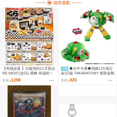
猜您喜歡
【奇蹟@蛋 】日版預約11月新品
◆台中卡通◆預購1月(免訂
預購
RE-MENT(盒玩) 迴轉 幸福的一
金)日版 TAKARATOMY 變形金剛
盤 藏壽司(全6種) 中盒販售
NL-06 地球火種 宇宙飛碟 Cosm
1299
920
售價
售價
os