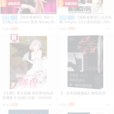
【怨念事務所】預約 1
【我家遊樂器】12月預
預購
訂金
預購
訂金
月(免訂金) Furyu 景品 BiCute Bu
購 Tomytec 1/12 迷你武裝 LA01
nnies 學生會也有洞 陸奧駒絽 兔
9 M870MCS 雷明登霰彈槍 再販
440
345
售價
售價
女郎 0906
【永豐】青文漫畫 異世界泡泡澡
【一起來當嗑書蟲】醉死當塗
堂輝夜 8 (全新) 出版：2026/08
126
380
售價
售價