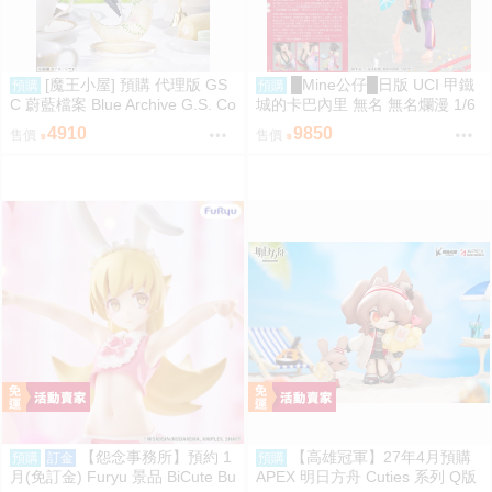
[魔王小屋] 預購 代理版 GS
█Mine公仔█日版 UCI 甲鐵
預購
預購
C 蔚藍檔案 Blue Archive G.S. Co
城的卡巴內里 無名 無名爛漫 1/6
llection 渚 ～花香微笑～
PVC D9246
4910
9850
售價
售價
【怨念事務所】預約 1
【高雄冠軍】27年4月預購
預購
訂金
預購
月(免訂金) Furyu 景品 BiCute Bu
APEX 明日方舟 Cuties 系列 Q版