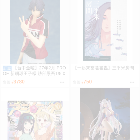
【台中金曜】27年2月 PRO
【一起來當嗑書蟲】三平米房間
訂金
OF 新網球王子様 跡部景吾1/8 0
908
3780
750
售價
售價