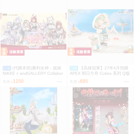
(代購本部)勝利女神：妮姬
【高雄冠軍】27年4月預購
訂金
預購
NIKKE × andGALLERY Collabor
APEX 明日方舟 Cuties 系列 Q版
ation Café season4 期間數量限
龍舌蘭 免訂金1002
1150
695
售價
售價
定合作物販 8.27結單