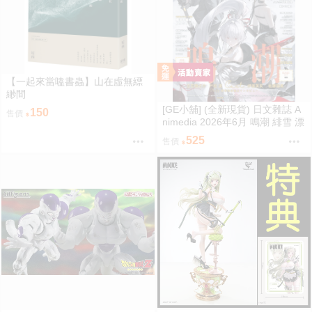
【一起來當嗑書蟲】山在虛無縹
緲間
[GE小舖] (全新現貨) 日文雜誌 A
150
售價
nimedia 2026年6月 鳴潮 緋雪 漂
泊者 魔法姊妹露露特莉莉
525
售價