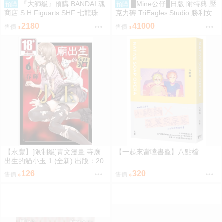
『大師級』預購 BANDAI 魂
█Mine公仔█日版 附特典 壓
預購
預購
商店 S.H.Figuarts SHF 七龍珠
克力磚 TriEagles Studio 勝利女
力量全開 弗利沙 戰損版
神 妮姬 NIKKE 索達 1/4 雕像
2180
41000
售價
售價
【永豐】[限制級]青文漫畫 寺廟
【一起來當嗑書蟲】八點檔
出生的貓小玉 1 (全新) 出版：20
26/08
126
320
售價
售價