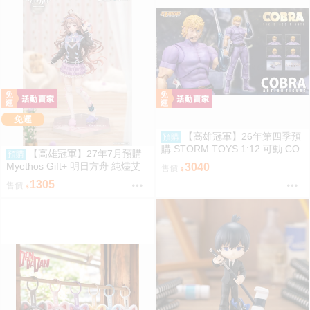
免運
【高雄冠軍】26年第四季預
預購
購 STORM TOYS 1:12 可動 CO
【高雄冠軍】27年7月預購
預購
BRA 眼鏡蛇 免訂金0825
Myethos Gift+ 明日方舟 純燼艾
3040
售價
雅法拉 後來的故事Ver 1/8 1011
1305
售價