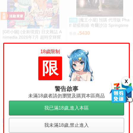
[魔王小屋] 預購 代理版 Pha
預購
t! 碧藍航線 奇爾沙治 Springtime
Data
[GE小舖] (全新現貨) 日文雜誌 A
5430
售價
nimedia 2026年7月 超時空輝耀
姬! 刀劍亂舞 魔法姊妹露露特莉
525
售價
莉 海報
18歲限制
限
X
警告啟事
未滿18歲者請勿瀏覽及購買本區商品
我已滿18歲,進入本區
【台中金曜】27年4月 Mirai
訂金
我未滿18歲,禁止進入
Mira 學園偶像大師 花海咲季 雨
後鳶尾花 特訓前Ver 1/7 1002
【高雄冠軍】27年4月預購
預購