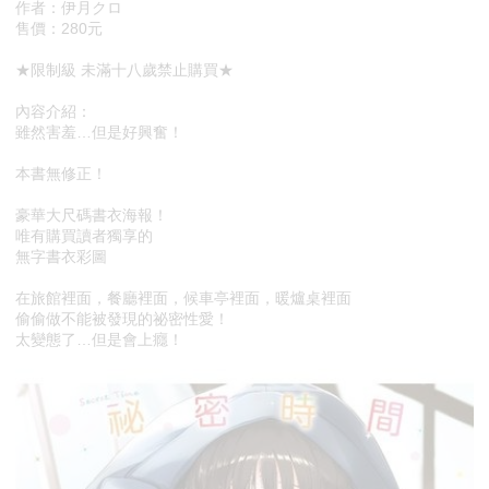
作者：伊月クロ
售價：280元
★限制級 未滿十八歲禁止購買★
內容介紹：
雖然害羞…但是好興奮！
本書無修正！
豪華大尺碼書衣海報！
唯有購買讀者獨享的
無字書衣彩圖
在旅館裡面，餐廳裡面，候車亭裡面，暖爐桌裡面
偷偷做不能被發現的祕密性愛！
太變態了…但是會上癮！