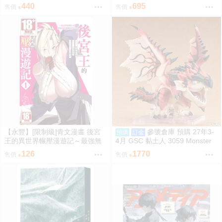
nnies 物語系列 忍野忍 兔女郎 09
安潔莉娜 免訂金1002
440
695
售價
售價
06
【永豐】[限制級]青文漫畫 後宮
參號倉庫 預購 27年3-
預購
訂金
王的異世界輾壓漫遊記～最強無
4月 GSC 黏土人 3059 Monster
雙的大叔將全種族納為妻子 1 (全
Hunter 魔物獵人 火龍 雄火龍 9/7
126
1770
售價
售價
新) 出版：2026/08