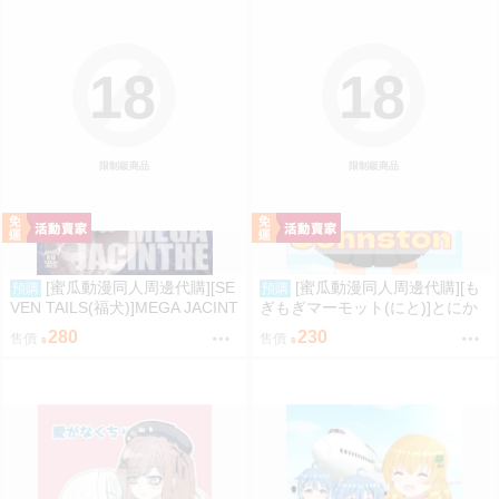
18
18
限制級商品
限制級商品
[蜜瓜動漫同人周邊代購][SE
[蜜瓜動漫同人周邊代購][も
預購
預購
VEN TAILS(福犬)]MEGA JACINT
ぎもぎマーモット(にと)]とにか
HE(寶可夢)(同人誌)
く脱ぎたいジョンストン(艦隊收
280
230
售價
售價
藏)(同人誌)