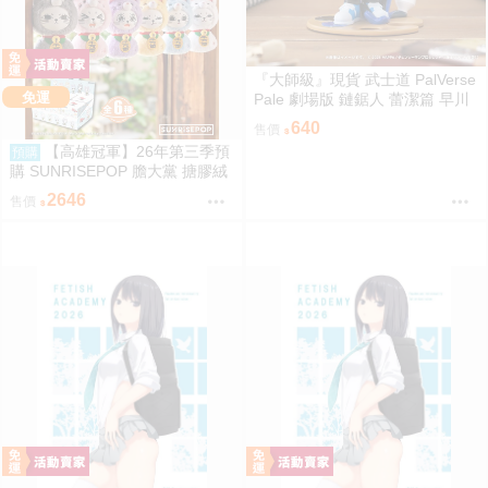
『大師級』現貨 武士道 PalVerse
免運
Pale 劇場版 鏈鋸人 蕾潔篇 早川
秋
640
售價
【高雄冠軍】26年第三季預
預購
購 SUNRISEPOP 膽大黨 搪膠絨
毛 晴天娃娃 6入盲盒套組 免運 0
2646
售價
819