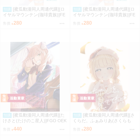
[蜜瓜動漫同人周邊代購][ロ
[蜜瓜動漫同人周邊代購][ロ
預購
預購
イヤルマウンテン(珈琲貴族)]FE
イヤルマウンテン(珈琲貴族)]FE
TISH ACADEMY【メロン限定
TISH ACADEMY(同人誌)
280
280
售價
售價
特典付】(同人誌)
[蜜瓜動漫同人周邊代購][た
[蜜瓜動漫同人周邊代購][さ
預購
預購
けさと(たけのこ星人)]FGO OEK
くらだ。ふぁみりあ(さくらも
AKI Random5(FGO)(同人誌)
ち)]あたしを、見ててね。(學園
440
280
售價
售價
偶像大師)(同人誌)