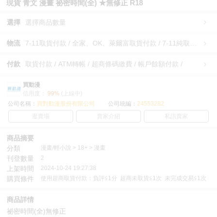
現貨 青文 漫畫 祕密時間(全) ★無修正 R18
選擇
選擇商品數量
物流
7-11取貨付款 / 全家、OK、萊爾富取貨付款 / 7-11純取貨 / 全家、OK、萊爾富純取貨 / 宅配/快遞 /
付款
取貨付款 / ATM轉帳 / 超商條碼繳費 / 帳戶餘額付款 /
買動漫
信用度：
99%
(上線中)
公司名稱：
買對動漫股份有限公司
公司統編：
24553282
逛賣場
賣家介紹
私訊賣家
商品摘要
分類
漫畫/輕小說 > 18+ > 漫畫
刊登數量
2
上架時間
2024-10-24 19:27:38
購買條件
使用超商取貨付款：負評≦1分 超商未取貨≦1次 未完成交易≦1次
商品詳情
祕密時間(全)無修正