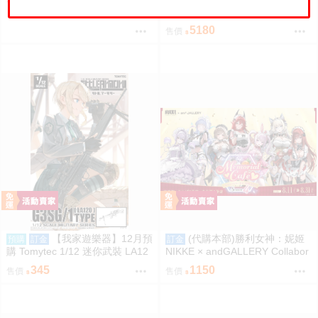
4325
售價
QuesQ 萊莎的鍊金工房 萊莎琳
斯托特 婚紗禮服Ver 1/7 免訂金1
5180
售價
111
【我家遊樂器】12月預
(代購本部)勝利女神：妮姬
預購
訂金
訂金
購 Tomytec 1/12 迷你武裝 LA12
NIKKE × andGALLERY Collabor
0 G3SG/1 TYPE
ation Café season4 期間數量限
345
1150
售價
售價
定合作物販 8.27結單