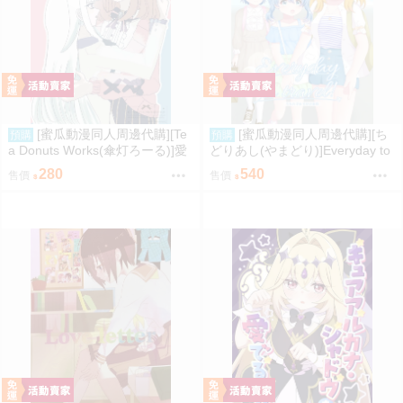
[蜜瓜動漫同人周邊代購][Te
[蜜瓜動漫同人周邊代購][ち
預購
預購
a Donuts Works(傘灯ろーる)]愛
どりあし(やまどり)]Everyday to
がなくちゃ(彩虹社)(同人誌)
travel!(同人誌)
280
540
售價
售價