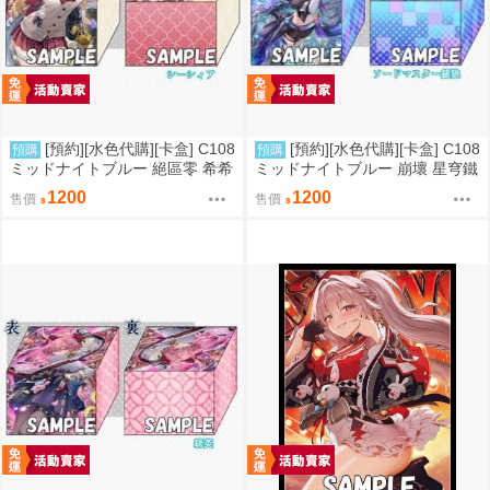
[預約][水色代購][卡盒] C108
[預約][水色代購][卡盒] C108
預購
預購
ミッドナイトブルー 絕區零 希希
ミッドナイトブルー 崩壞 星穹鐵
芙
道 銀狼
1200
1200
售價
售價