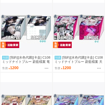
[預約][水色代購][卡盒] C108
[預約][水色代購][卡盒] C108
預購
預購
ミッドナイトブルー 蔚藍檔案 竜
ミッドナイトブルー 蔚藍檔案 天
華キサキ
童ケイ
1200
1200
售價
售價