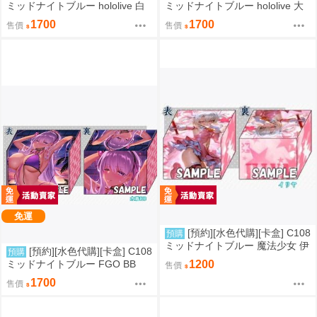
ミッドナイトブルー hololive 白
ミッドナイトブルー hololive 大
上フブキ
神ミオ
1700
1700
售價
售價
免運
[預約][水色代購][卡盒] C108
預購
ミッドナイトブルー 魔法少女 伊
[預約][水色代購][卡盒] C108
預購
莉雅
ミッドナイトブルー FGO BB
1200
售價
1700
售價