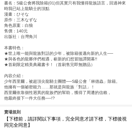
書名：S級公會將我除籍(01)但其實只有我懂得龍族語言，回過神來
時我已站上龍騎士的頂點
漫畫：ひそな
原作：三木なずな
角色原案：白狼
售價：140元
出版社：台灣角川
本書特色：
★世上唯一能與龍族對話的少年，被除籍後邁向新的人生──
★與各色的龍夥伴們相遇，嶄新的幻想冒險譚開幕!!
★首刷限定精美典藏書卡！（首刷售完即無贈品）
內容介紹：
少年西里爾，被超頂尖龍騎士團體──S級公會「林德蟲」除籍。
他擁有一個祕密能力……那就是與龍族「對話」！
西里爾依靠個性迥異的龍族們的幫助，獲得了周遭的信賴，
他最終接下一件大任務──!?
賣場規則