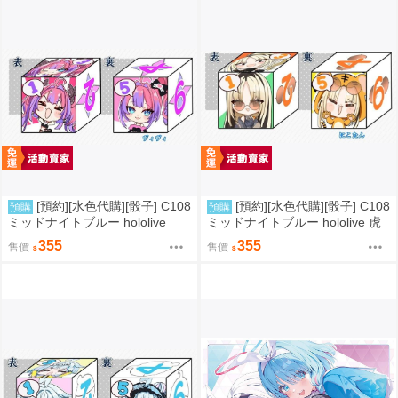
[預約][水色代購][骰子] C108
[預約][水色代購][骰子] C108
預購
預購
ミッドナイトブルー hololive
ミッドナイトブルー hololive 虎
綺々羅々ヴィヴィ
金妃笑虎
355
355
售價
售價