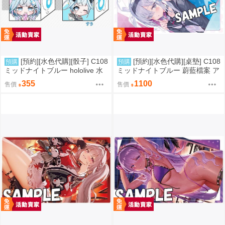
[預約][水色代購][骰子] C108
[預約][水色代購][桌墊] C108
預購
預購
ミッドナイトブルー hololive 水
ミッドナイトブルー 蔚藍檔案 ア
宮枢
ロナ＆プラナ
355
1100
售價
售價