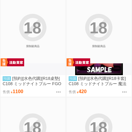
18
18
限制級商品
限制級商品
[預約][水色代購][R18桌墊]
[預約][水色代購][R18卡套]
預購
預購
C108 ミッドナイトブルー FGO
C108 ミッドナイトブルー 魔法
BB 露點ver
少女 美遊 M字腿
1100
420
售價
售價
18
18