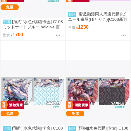
免運
[蜜瓜動漫同人周邊代購][ビ
預購
ニール傘屋(ゆとりこ)]C108新刊
[預約][水色代購][卡盒] C108
預購
セット【ビニール傘屋】(絕區零)
ミッドナイトブルー hololive 百
1230
售價
(同人誌)
鬼あやめ
1700
售價
免運
免運
[預約][水色代購][卡盒] C108
[預約][水色代購][卡盒] C108
預購
預購