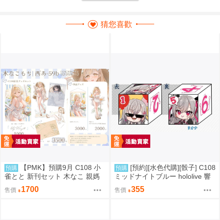
猜您喜歡
【PMK】預購9月 C108 小
[預約][水色代購][骰子] C108
預購
預購
雀とと 新刊セット 木なこ 親媽
ミッドナイトブルー hololive 響
新刊套組 VSPO
咲リオナ
1700
355
售價
售價