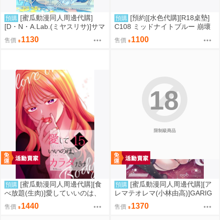
[蜜瓜動漫同人周邊代購]
[預約][水色代購][R18桌墊]
預購
預購
[D・N・A.Lab.(ミヤスリサ)]サマ
C108 ミッドナイトブルー 崩壞
ーエスケープ【A5アクリルフィ
星穹鐵道 火花 誘惑
1130
1100
售價
售價
ギュア】(A5壓克力立牌特典版)
(同人誌)
18
限制級商品
[蜜瓜動漫同人周邊代購][食
[蜜瓜動漫同人周邊代購][ア
預購
預購
べ放題(生肉)]愛していいのは、
レマテオレマ(小林由高)]GARIG
カラダだけ15【A5アクリルスタ
ARI145【A5アクリルスタンド】
1440
1370
售價
售價
ンド】(A5壓克力立牌特典版)(同
(蔚藍檔案)(A5壓克力立牌特典版)
人誌)
(同人誌)