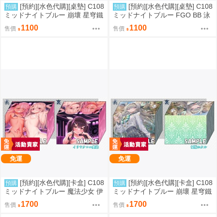
[預約][水色代購][桌墊] C108
[預約][水色代購][桌墊] C108
預購
預購
ミッドナイトブルー 崩壞 星穹鐵
ミッドナイトブルー FGO BB 泳
道 火花
裝ver
1100
1100
售價
售價
免運
免運
[預約][水色代購][卡盒] C108
[預約][水色代購][卡盒] C108
預購
預購
ミッドナイトブルー 魔法少女 伊
ミッドナイトブルー 崩壞 星穹鐵
莉雅&美遊&克洛伊
道 流螢
1700
1700
售價
售價