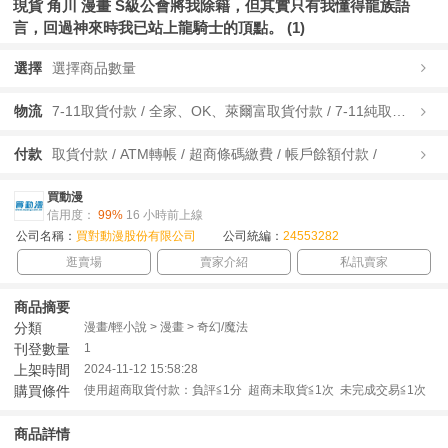
現貨 角川 漫畫 S級公會將我除籍，但其實只有我懂得龍族語
言，回過神來時我已站上龍騎士的頂點。 (1)
選擇
選擇商品數量
物流
7-11取貨付款 / 全家、OK、萊爾富取貨付款 / 7-11純取貨 / 全家、OK、萊爾富純取貨 / 宅配/快遞 /
付款
取貨付款 / ATM轉帳 / 超商條碼繳費 / 帳戶餘額付款 /
買動漫
信用度：
99%
16 小時前上線
公司名稱：
買對動漫股份有限公司
公司統編：
24553282
逛賣場
賣家介紹
私訊賣家
商品摘要
分類
漫畫/輕小說 > 漫畫 > 奇幻/魔法
刊登數量
1
上架時間
2024-11-12 15:58:28
購買條件
使用超商取貨付款：負評≦1分 超商未取貨≦1次 未完成交易≦1次
商品詳情