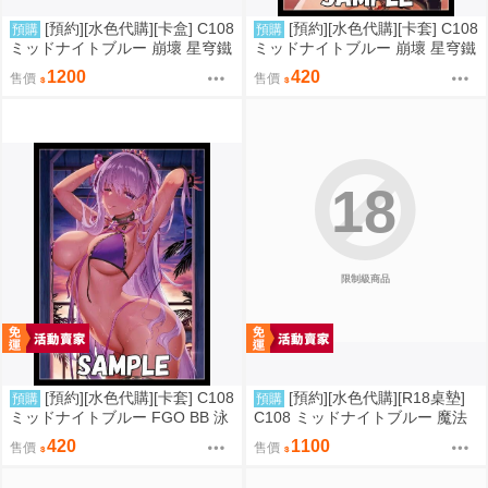
[預約][水色代購][卡盒] C108
[預約][水色代購][卡套] C108
預購
預購
ミッドナイトブルー 崩壞 星穹鐵
ミッドナイトブルー 崩壞 星穹鐵
道 緋英
道 火花
1200
420
售價
售價
18
限制級商品
[預約][水色代購][卡套] C108
[預約][水色代購][R18桌墊]
預購
預購
ミッドナイトブルー FGO BB 泳
C108 ミッドナイトブルー 魔法
裝ver
少女 美遊 M字腿
420
1100
售價
售價