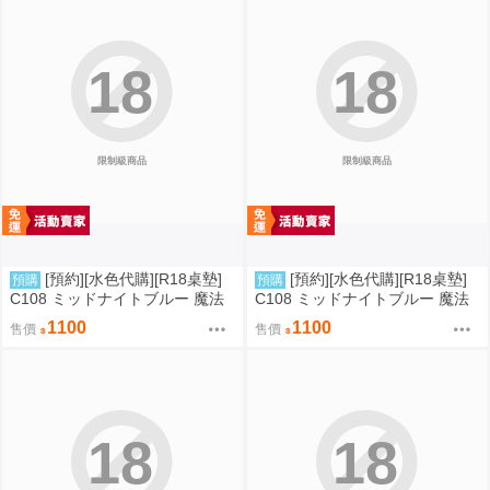
18
18
限制級商品
限制級商品
[預約][水色代購][R18桌墊]
[預約][水色代購][R18桌墊]
預購
預購
C108 ミッドナイトブルー 魔法
C108 ミッドナイトブルー 魔法
少女 伊莉雅&克洛伊&美遊 翹臀
少女 伊莉雅&克洛伊&美遊 背後
1100
1100
售價
售價
位
18
18