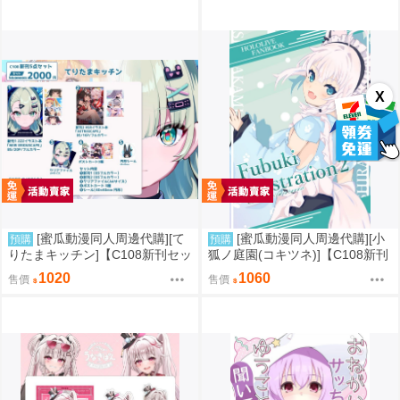
X
[蜜瓜動漫同人周邊代購][て
[蜜瓜動漫同人周邊代購][小
預購
預購
りたまキッチン]【C108新刊セッ
狐ノ庭園(コキツネ)]【C108新刊
ト】NEW ERIDUSCAPEセット
セット】Fubuki Illustration 2
1020
1060
售價
售價
(絕區零)(同人誌)
【特典付】(Hololive)(同人誌)