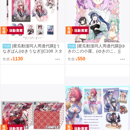
[蜜瓜動漫同人周邊代購][う
[蜜瓜動漫同人周邊代購][ゆ
預購
預購
なぎぱん(ゆきうなぎ)]C108 スタ
きのこの小屋。(ゆきのこ。)]
レ新刊セット うなぎぱん(崩壞：
【新刊セット】おねがいサッち
1130
550
售價
售價
星穹鐵道)(同人誌)
ゃん、ゆうこと聞いて(蔚藍檔案)
(同人誌)