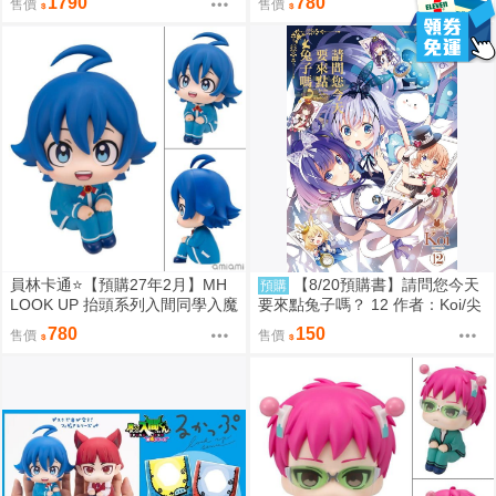
1790
780
售價
售價
員林卡通⭐️【預購27年2月】MH
【8/20預購書】請問您今天
預購
LOOK UP 抬頭系列入間同學入魔
要來點兔子嗎？ 12 作者：Koi/尖
了！鈴木入間 0813
端漫畫/Avi書店
780
150
售價
售價