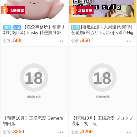
【怨念事務所】預購 1
[蜜瓜動漫同人周邊代購][剥
預購
訂金
預購
0月(免訂金) Ensky 精靈寶可夢
色徒領(円形リトポン)]伝送路Nig
神奇寶貝 軟膠時間系列 寶可夢存
ht trip(東方Project)(同人專輯)
500
450
售價
售價
錢筒 胖丁 0816
18
18
限制級商品
限制級商品
【預購10月】王様恋愛 Gamers
【預購10月】王様恋愛 プロップ
初回版
通販 初回版
3250
3250
售價
售價