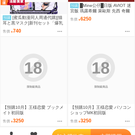
█Mine公仔█日版 AVIOT 迷
預購
宮飯 瑪露希爾 萊歐斯 先西 奇爾
查克 法琳 耳機 聯名 TE-V1R-DJ
[蜜瓜動漫同人周邊代購][猫
預購
6250
售價
M
耳と黒マスク]新刊セット「爆乳
ギャルの幸奈ちゃんと警官コス
740
售價
エッチ」(同人誌)
18
18
限制級商品
限制級商品
【預購10月】王様恋愛 ブックメ
【預購10月】王様恋愛 パソコン
イト初回版
ショップMK初回版
3250
3250
售價
售價
';