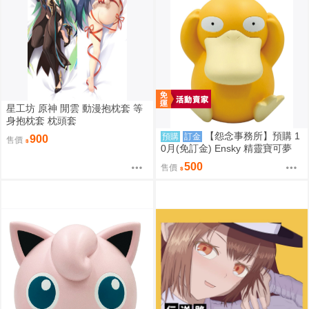
星工坊 原神 閒雲 動漫抱枕套 等
身抱枕套 枕頭套
【怨念事務所】預購 1
預購
訂金
900
售價
0月(免訂金) Ensky 精靈寶可夢
神奇寶貝 軟膠時間系列 寶可夢存
500
售價
錢筒 可達鴨 0816