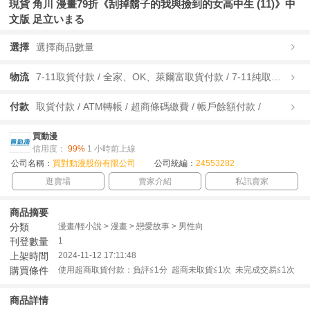
現貨 角川 漫畫79折《刮掉鬍子的我與撿到的女高中生 (11)》中
文版 足立いまる
選擇
選擇商品數量
物流
7-11取貨付款 / 全家、OK、萊爾富取貨付款 / 7-11純取貨 / 全家、OK、萊爾富純取貨 / 宅配/快遞 /
付款
取貨付款 / ATM轉帳 / 超商條碼繳費 / 帳戶餘額付款 /
買動漫
信用度：
99%
1 小時前上線
公司名稱：
買對動漫股份有限公司
公司統編：
24553282
逛賣場
賣家介紹
私訊賣家
商品摘要
分類
漫畫/輕小說 > 漫畫 > 戀愛故事 > 男性向
刊登數量
1
上架時間
2024-11-12 17:11:48
購買條件
使用超商取貨付款：負評≦1分 超商未取貨≦1次 未完成交易≦1次
商品詳情