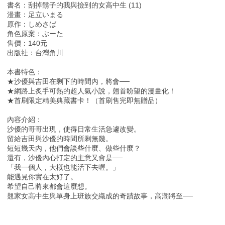
書名：刮掉鬍子的我與撿到的女高中生 (11)
漫畫：足立いまる
原作：しめさば
角色原案：ぶーた
售價：140元
出版社：台灣角川
本書特色：
★沙優與吉田在剩下的時間內，將會──
★網路上炙手可熱的超人氣小說，翹首盼望的漫畫化！
★首刷限定精美典藏書卡！（首刷售完即無贈品）
內容介紹：
沙優的哥哥出現，使得日常生活急遽改變。
留給吉田與沙優的時間所剩無幾。
短短幾天內，他們會談些什麼、做些什麼？
還有，沙優內心打定的主意又會是──
「我一個人，大概也能活下去喔。」
能遇見你實在太好了。
希望自己將來都會這麼想。
翹家女高中生與單身上班族交織成的奇蹟故事，高潮將至──