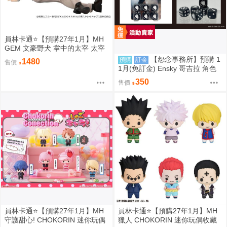
員林卡通⭐️【預購27年1月】MH
GEM 文豪野犬 掌中的太宰 太宰
治 0813
【怨念事務所】預購 1
預購
訂金
1480
售價
1月(免訂金) Ensky 哥吉拉 角色
骰子6入組 EN-D01 哥吉拉(1995)
350
售價
0816
員林卡通⭐️【預購27年1月】MH
員林卡通⭐️【預購27年1月】MH
守護甜心! CHOKORIN 迷你玩偶
獵人 CHOKORIN 迷你玩偶收藏