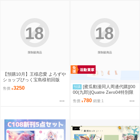
18
18
限制級商品
限制級商品
【預購10月】王様恋愛 よろずや
ショップびっく宝島様初回版
[蜜瓜動漫同人周邊代購][00
預購
3250
售價
00(九郎)]Quatre Zero04特別限
定版【メロン限定特典付】(同人
780
售價
銷量:1
誌)