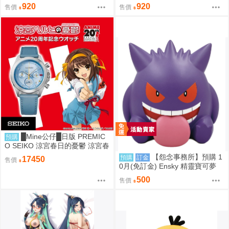
收藏集 第1彈 中盒6入 0813
集 第1彈 中盒6入 0813
920
920
售價
售價
█Mine公仔█日版 PREMIC
預購
O SEIKO 涼宮春日的憂鬱 涼宮春
日 20周年紀念 20週年 手錶 聯名
【怨念事務所】預購 1
預購
訂金
17450
售價
手表
0月(免訂金) Ensky 精靈寶可夢
神奇寶貝 軟膠時間系列 寶可夢存
500
售價
錢筒 耿鬼 0816