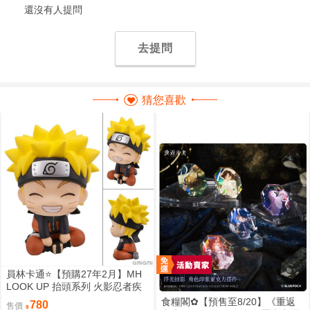
還沒有人提問
去提問
猜您喜歡
員林卡通⭐️【預購27年2月】MH
LOOK UP 抬頭系列 火影忍者疾
風傳 漩渦鳴人 燦笑版 0813
食糧閣✿【預售至8/20】《重返
780
售價