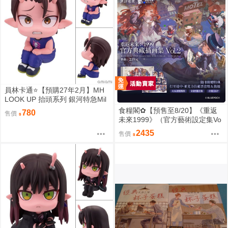
員林卡通⭐️【預購27年2月】MH
LOOK UP 抬頭系列 銀河特急Mil
ky☆Subway 鐵多 0813
食糧閣✿【預售至8/20】《重返
780
售價
未來1999》（官方藝術設定集Vo
l.2_典藏版&全套角色印象壓克力
2435
售價
擺件）重返未来1999／預售特典
／美術集／浮光掠影／維爾汀／
十四行詩／天使娜娜／諾諦卡／
虛構集