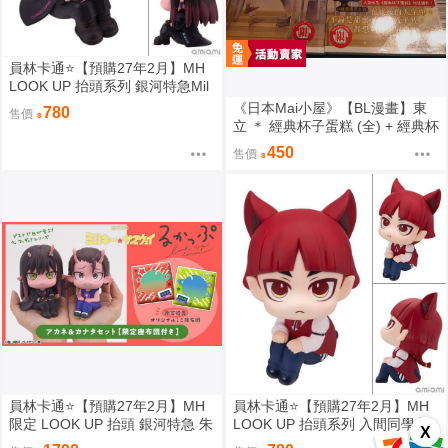
員林卡通⭐️【預購27年2月】MH
LOOK UP 抬頭系列 銀河特急Mil
ky☆Subway 朱音 0813
《日本Mai小屋》【BL漫畫】東
780
售價
立 ＊ 經典杯子蛋糕 (全) + 經典杯
子蛋糕 with 卡布奇諾 (全) ＊ 作
450
售價
者：佐岸左岸
員林卡通⭐️【預購27年2月】MH
員林卡通⭐️【預購27年2月】MH
限定 LOOK UP 抬頭 銀河特急 朱
LOOK UP 抬頭系列 入間同學入
X
音 & 鐵多 套組附特典 0813
魔了！歐佩拉 0813