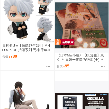
員林卡通⭐️【預購27年2月】MH
LOOK UP 抬頭系列 死神 千年血
戰篇 日番谷冬獅郎 0813
《日本Mai小屋》【BL漫畫】東
780
售價
立 ＊ 重溫一夜情的記憶 (全) ＊
作者：志々藤からり
95
售價