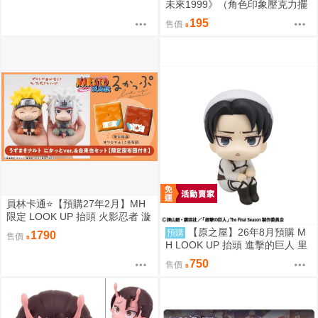
未來1999》（角色印象壓克力擺
件）重返未来1999／預售特典／
195
售價
美術集／浮光掠影／維爾汀／十
四行詩／天使娜娜／諾諦卡／虛
構集
員林卡通⭐️【預購27年2月】MH
限定 LOOK UP 抬頭 火影忍者 漩
渦鳴人 自來也 套組附特典 0813
【原之屋】26年8月預購 M
預購
1790
售價
H LOOK UP 抬頭 進擊的巨人 里
維 掃除Ver 0211 0312
750
售價