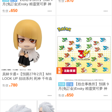
970
售價
月(免訂金)Ensky 精靈寶可夢 神
奇寶貝 30週年 1000片拼圖 傳說
650
售價
寶可夢 0809
員林卡通⭐️【預購27年2月】MH
LOOK UP 抬頭系列 死神 千年血
戰篇 平子真子 0813
【怨念事務所】預購 9
預購
訂金
780
售價
月(免訂金)Ensky 精靈寶可夢 神
奇寶貝 30週年 1000片拼圖 最初
650
售價
的搭檔寶可夢 0809