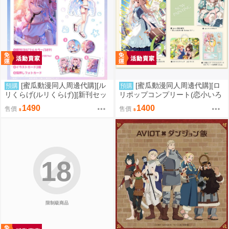
[蜜瓜動漫同人周邊代購][ル
[蜜瓜動漫同人周邊代購][ロ
預購
預購
リくらげ(ルリくらげ)][新刊セッ
リポップコンプリート(恋小いろ
ト]くらげびより in ラハイロイ
り)]【新刊セット5点セット】My
1490
1400
售價
售價
(同人誌)
Baby 6(同人誌)
18
限制級商品