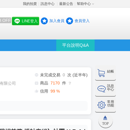
我的拍賣
訊息中心
最新公告
幫助中心
│
│
│
8 OFF
加入會員
會員登入
LINE登入
平台說明Q&A
結帳
未完成交易
0
次 (近半年)
商品
7170
件
有限公司
❔
訊息
中心
信用
99
%
常用
功能
TOP