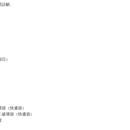
，以保障買賣家雙方權益。
訂金，訂金將以專屬訂金賣場方式收取，
認收貨後，訂金賣場將由大廚取消，
，請慎重下單。
商品為準，可能有色差。
台灣到貨時間，發售及到貨時間依廠商實際出貨為準，
請諒解。
假日）