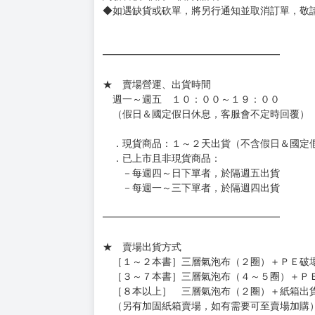
◆網路購物取貨後開箱時建議全程錄影拍照存證
［日本精品］
◆日本精品單筆滿NT$4,000須先支付 10% 
待買家收到訂單商品，確認品項數量無誤，並確
訂金金額將退回至買動漫錢包。
◆日本精品為受注代購性質，結單後恕無法取消
◆日本精品圖像僅供參考，設計及式樣請以實際
◆日本精品的標題月份是日本上市時間，不等於
約發售後1個月-2個月抵台。
◆如遇缺貨或砍單，將另行通知並取消訂單，敬
━━━━━━━━━━━━━━━━━━
★ 賣場營運、出貨時間
週一～週五 １０：００～１９：００
（假日＆國定假日休息，客服會不定時回覆）
．現貨商品：１～２天出貨（不含假日＆國定
．已上市且非現貨商品：