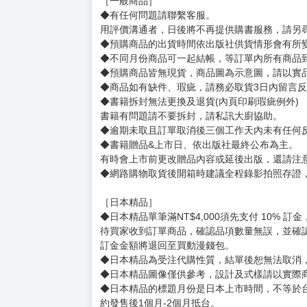
《黃昏的娼女精靈3》
《黃昏的娼女精靈5》
精靈們在森林中默默形成村落，守護著世界的生
賣場規則
【下標前，請詳閱以下事項，完全同意才請下標
［一般商品］
◆有任何問題請聯繫客服。
用評價溝通者，日後將不再提供購書服務，請另
◆預購商品的出貨時間依出版社供貨情形會有所
◆不同月份商品可一起結帳，等訂單內所有商品
◆預購商品皆無現貨，商品圖為示意圖，請以實
◆商品如有缺件、瑕疵，請務必取貨3日內留言
◆書籍拆封無法更換及退貨(內頁印刷瑕疵例外)
書籍有問題請不要拆封，請私訊大廚協助。
◆逾期未取且訂單取消後三個工作天內未有任何
◆書籍贈品&上市日、依出版社最終公布為主。
有時會上市前更改贈品內容或延後出版，還請注