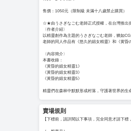
購買評價限制
使用超商取貨付款：負評≦1分 超商未取貨≦1
書名：《黃昏的娼女精靈總集篇~伊瑞妮前篇 掛
作者：うさぎなごむ
內容物2件：
◆《黃昏的娼女精靈總集篇~伊瑞妮前篇》（規格：B
◆ B2掛軸 1 支
材質：沙丁斜紋布
售價：1050元（限制級 未滿十八歲禁止購買）
☆★由うさぎなごむ老師正式授權，在台灣推出
〈作者介紹〉
以精靈創作為主題的うさぎなごむ老師，猶如C
老師的同人作品有《悠久的娼女精靈》和《黄昏
〈內容簡介〉
本書收錄：
《黃昏的娼女精靈1》