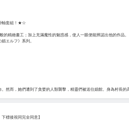
次 未完成交易≦1次 （近半年）
軸套組》
5 黑白140P）1本
掛軸套組！★☆
G般的精緻畫工；加上充滿魔性的魅惑感，使人一眼便能辨認出他的作品。
の娼エルフ》系列。