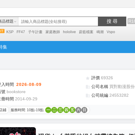
搜 尋
R1
商品標題
KSP
FF47
子午計畫
家庭教師
hololive
蔚藍檔案
鳴潮
Vspo
特集
評價
69326
登入時間
2026-08-09
公司名稱
買對動漫股份
帳號
bookstore
公司統編
24553282
註冊時間
2014-09-29
店鋪
服務時間: 10點-19點
一
二
三
四
五
六
日