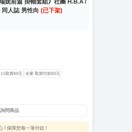
前篇 掛軸套組》社團 H.B.A /
正 同人誌 男性向
(已下架)
-11取貨60元
全家 取貨付款60元
詢問商品
! 保障您每一筆付款 !