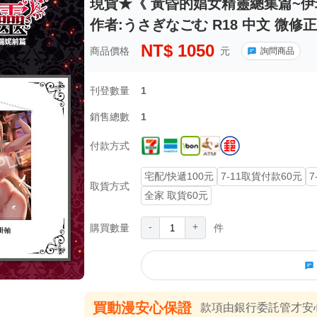
現貨★《 黃昏的娼女精靈總集篇~伊瑞妮
作者:うさぎなごむ R18 中文 微修
NT$
1050
商品價格
元
詢問商品
刊登數量
1
銷售總數
1
付款方式
宅配/快遞100元
7-11取貨付款60元
7
取貨方式
全家 取貨60元
-
+
購買數量
件
買動漫安心保證
款項由銀行委託管才安心 