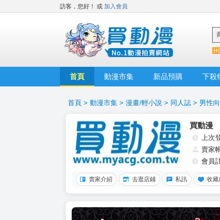
訪客，您好！
或
加入會員
首頁
動漫市集
新品預購
下殺
首頁
>
動漫市集
>
漫畫/輕小說
>
同人誌
>
男性向
買動漫
上次
賣家
會員
賣家介紹
去逛店鋪
私訊
收藏