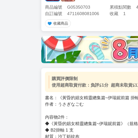
商品編號
G05350703
累積點閱數
自訂編號
4711608081006
收藏
1
收藏商品
加價購
( 共
1
件商品 )
(加購品) 買動漫★《$15元-
-
+