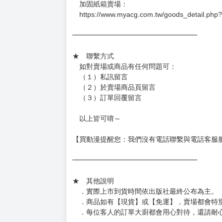
－每週四～日下單者，於隔週五出貨
－每週一～三下單者，於隔週四出貨
━━━━━━━━━━━━━━━━━━
★ 賣場出貨方式
［１～２本書］三層氣泡布（２圈）＋ＰＥ破
［３～７本書］三層氣泡布（４～５圈）＋Ｐ
［８本以上］ 三層氣泡布（２圈）＋紙箱出
（另有加固紙箱賣場，如有需要可至賣場加購
加固紙箱賣場：
https://www.myacg.com.tw/goods_detail.php
━━━━━━━━━━━━━━━━━━
★ 聯繫方式
如對賣場或商品有任何問題可：
（１）私訊留言
（２）於賣場商品頁留言
（３）訂單回覆留言
以上皆可唷～