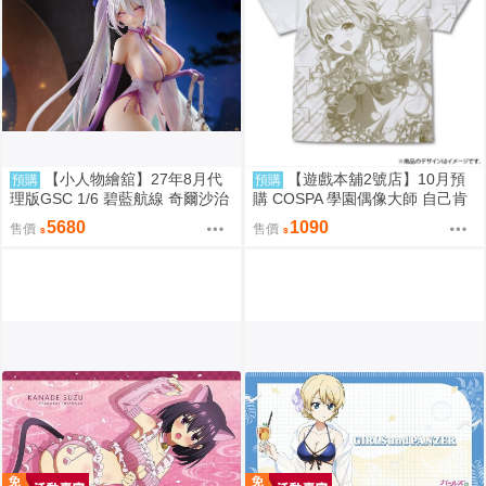
【小人物繪舘】27年8月代
【遊戲本舖2號店】10月預
預購
預購
理版GSC 1/6 碧藍航線 奇爾沙治
購 COSPA 學園偶像大師 自己肯
Springtime Data PVC完成品
定感爆上げ↑↑ 藤田ことね 滿版印
5680
1090
售價
售價
刷T恤 0822