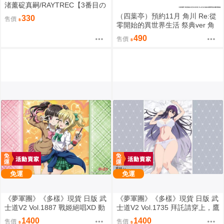
渚薰碇真嗣/RAYTREC【3番目の
呪い2】
（四葉亭）預約11月 角川 Re:從
330
售價
零開始的異世界生活 祭典ver 角
色壓克力架 0819
490
售價
免運
免運
《夢軍團》《多樣》現貨 日版 武
《夢軍團》《多樣》現貨 日版 武
士道V2 Vol.1887 戰姬絕唱XD 動
士道V2 Vol.1735 拜託請穿上，鷹
漫桌墊 卡墊 調&切歌
峰同學 動漫桌墊 卡墊 鷹峰高嶺
1400
1400
售價
售價