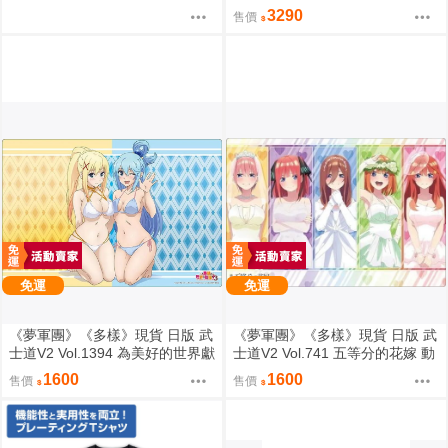
如月咲友里 日曬ver 抱枕套 0826
3290
售價
免運
免運
《夢軍團》《多樣》現貨 日版 武
《夢軍團》《多樣》現貨 日版 武
士道V2 Vol.1394 為美好的世界獻
士道V2 Vol.741 五等分的花嫁 動
上祝福！ 動漫桌墊 卡墊 達克妮
漫桌墊 卡墊 全員婚紗ver.
1600
1600
售價
售價
絲&阿克婭