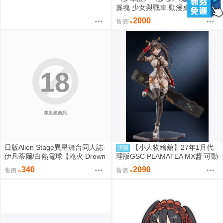
簾魂 少女與戰車 動漫桌墊 卡墊
安丘比 泳裝ver.
2000
售價
18
限制級商品
日版Alien Stage異星舞台同人誌-
【小人物繪舘】27年1月代
預購
伊凡蒂爾/白熱電球【淹火 Drown
理版GSC PLAMATEA MX醬 可動
ed Flame】
組裝模型
340
2090
售價
售價