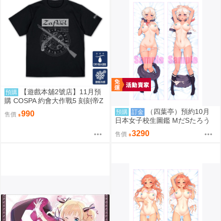
【遊戲本舖2號店】11月預
預購
購 COSPA 約會大作戰5 刻刻帝Z
aphkiel 雙面編織涼感速乾T恤 08
（四葉亭）預約10月
預購
訂金
990
售價
22
日本女子校生圖鑑 MだSたろう
原畫 速水陽菜 抱枕套 0826
3290
售價