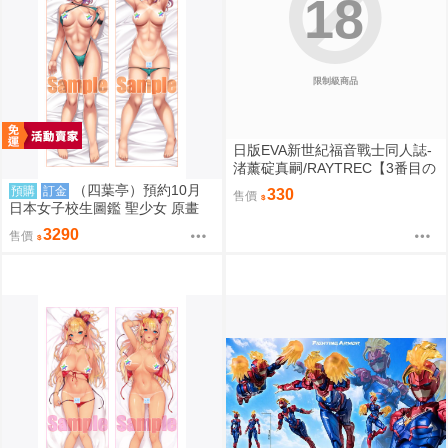
18
限制級商品
日版EVA新世紀福音戰士同人誌-
渚薰碇真嗣/RAYTREC【3番目の
呪い3】
（四葉亭）預約10月
預購
訂金
330
售價
日本女子校生圖鑑 聖少女 原畫
常磐るり 日曬ver 抱枕套 0826
3290
售價