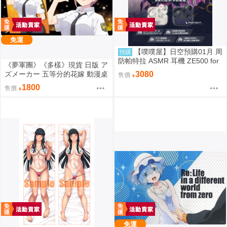
免運
【噗噗屋】日空預購01月 周
預購
防帕特拉 ASMR 耳機 ZE500 for
《夢軍團》《多樣》現貨 日版 ア
ASMR CyberPatra
ズメーカー 五等分的花嫁 動漫桌
3080
售價
墊 卡墊 中野一花
1800
售價
免運