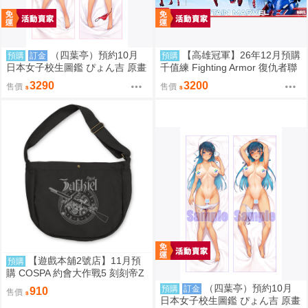
（四葉亭）預約10月
【高雄冠軍】26年12月預購
預購
訂金
預購
日本女子校生圖鑑 ぴょん吉 原畫
千值練 Fighting Armor 復仇者聯
国分寺美紗 日曬ver 抱枕套 0826
盟終局之戰 鋼鐵人 驚奇隊長 免
3290
3200
售價
售價
訂金0910
【遊戲本舖2號店】11月預
預購
購 COSPA 約會大作戰5 刻刻帝Z
aphkiel 報童包 0822
（四葉亭）預約10月
預購
訂金
910
售價
日本女子校生圖鑑 ぴょん吉 原畫