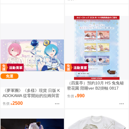
墊 拉姆&雷姆
免運
（四葉亭）預約10月 HS 兔兔秘
密花園 陪睡ver B2掛軸 0817
《夢軍團》《多樣》現貨 日版 K
ADOKAWA 從零開始的拉姆與雷
990
售價
姆的生日生活2024 動漫桌墊 卡
2500
售價
墊 拉姆&雷姆