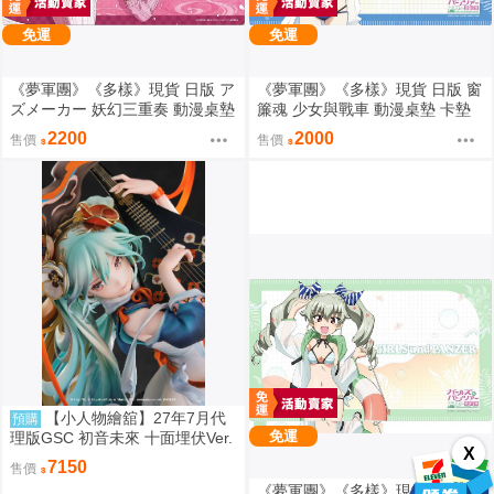
免運
免運
《夢軍團》《多樣》現貨 日版 ア
《夢軍團》《多樣》現貨 日版 窗
ズメーカー 妖幻三重奏 動漫桌墊
簾魂 少女與戰車 動漫桌墊 卡墊
卡墊 花奏鈴
大吉嶺 泳裝ver.
2200
2000
售價
售價
【小人物繪舘】27年7月代
預購
免運
理版GSC 初音未來 十面埋伏Ver.
X
1/7 PVC完成品
7150
售價
《夢軍團》《多樣》現貨 日版 窗