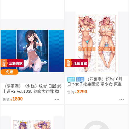
免運
（四葉亭）預約10月
預購
訂金
日本女子校生圖鑑 聖少女 原畫
《夢軍團》《多樣》現貨 日版 武
壬生川ほのか 日曬ver 抱枕套 08
士道V2 Vol.1338 約會大作戰 動
3290
售價
26
漫桌墊 卡墊 時崎狂三
1800
售價