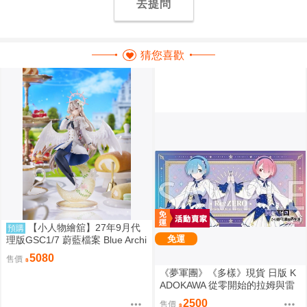
去提問
猜您喜歡
【小人物繪舘】27年9月代
預購
免運
理版GSC1/7 蔚藍檔案 Blue Archi
ve 渚 ～花香微笑～ PVC完成品
5080
售價
《夢軍團》《多樣》現貨 日版 K
ADOKAWA 從零開始的拉姆與雷
姆的生日生活2025 動漫桌墊 卡
2500
售價