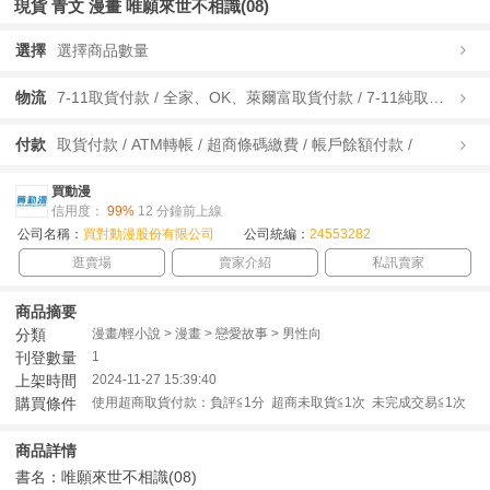
現貨 青文 漫畫 唯願來世不相識(08)
選擇
選擇商品數量
物流
7-11取貨付款 / 全家、OK、萊爾富取貨付款 / 7-11純取貨 / 全家、OK、萊爾富純取貨 / 宅配/快遞 /
付款
取貨付款 / ATM轉帳 / 超商條碼繳費 / 帳戶餘額付款 /
買動漫
信用度：
99%
12 分鐘前上線
公司名稱：
買對動漫股份有限公司
公司統編：
24553282
逛賣場
賣家介紹
私訊賣家
商品摘要
分類
漫畫/輕小說 > 漫畫 > 戀愛故事 > 男性向
刊登數量
1
上架時間
2024-11-27 15:39:40
購買條件
使用超商取貨付款：負評≦1分 超商未取貨≦1次 未完成交易≦1次
商品詳情
書名：唯願來世不相識(08)