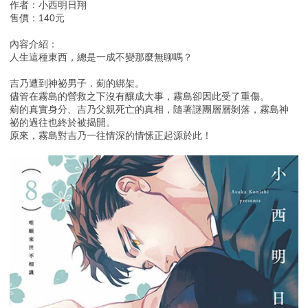
作者：小西明日翔
售價：140元
內容介紹：
人生這種東西，總是一成不變那麼無聊嗎？
吉乃遭到神祕男子．薊的綁架。
儘管在霧島的營救之下沒有釀成大事，霧島卻因此受了重傷。
薊的真實身分、吉乃父親死亡的真相，隨著謎團層層剝落，霧島神
祕的過往也終於被揭開。
原來，霧島對吉乃一往情深的情愫正起源於此！