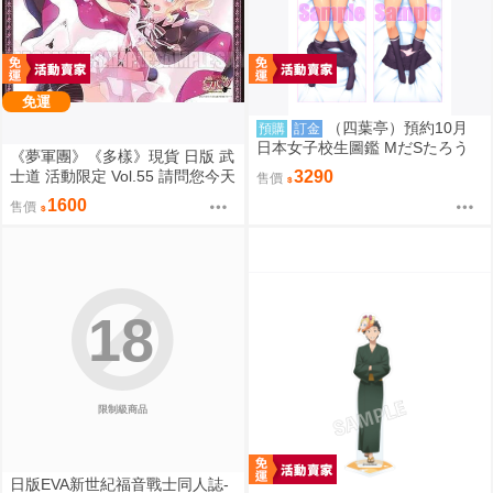
免運
（四葉亭）預約10月
預購
訂金
日本女子校生圖鑑 MだSたろう
《夢軍團》《多樣》現貨 日版 武
原畫 江波リカ 抱枕套 0826
士道 活動限定 Vol.55 請問您今天
3290
售價
要來點兔子嗎？ 動漫桌墊 卡墊
1600
售價
桐間紗路
18
限制級商品
日版EVA新世紀福音戰士同人誌-