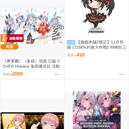
【遊戲本舖2號店】11月預
預購
免運
購 COSPA 約會大作戰5 時崎狂三
Q版壓克力立牌 0822
410
售價
《夢軍團》《多樣》現貨 日版 C
OVER Hololive 兔田佩克拉 活動
4周年紀念 動漫桌墊 卡墊 全員
2000
售價