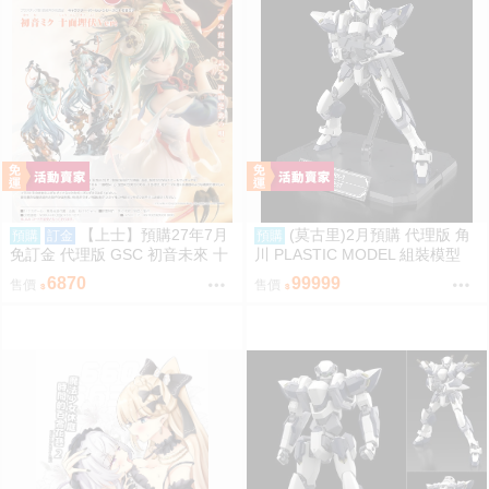
交響曲-通販］
【上士】預購27年7月
(莫古里)2月預購 代理版 角
預購
訂金
預購
免訂金 代理版 GSC 初音未來 十
川 PLASTIC MODEL 組裝模型
面埋伏Ver. 1/7 再版
驚爆危機 1/48 強弩兵 特別套組
6870
99999
售價
售價
免訂金