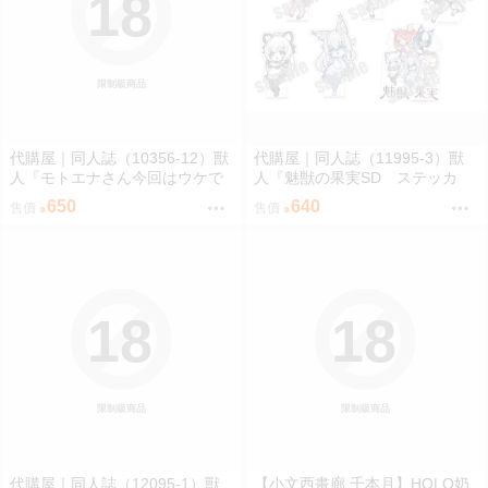
18
限制級商品
代購屋｜同人誌（10356-12）獸
代購屋｜同人誌（11995-3）獸
人『モトエナさん今回はウケで
人『魅獣の果実SD ステッカ
お願いします！！』まだら模様
ー』KEYAKI Hobby rig-pa2026
650
640
售價
售價
まんだら亭
KEYAKI Hobby
18
18
限制級商品
限制級商品
代購屋｜同人誌（12095-1）獸
【小文西畫廊 千本月】HOLO奶