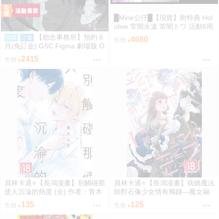
█Mine公仔█【現貨】附特典 Hol
olive 常闇永遠 常闇トワ 活動6周
年記念 六週年 紀念 套組 立牌 外
【怨念事務所】預約 6
預購
訂金
4680
售價
套
月(免訂金) GSC Figma 劇場版 O
VERLORD 聖王國篇 雅兒貝德 0
2415
售價
913
員林卡通⭐️【長鴻漫畫】別觸碰那
員林卡通⭐️【長鴻漫畫】病嬌魔法
使人沉淪的熱度 (全) 作者：青木
師對石像少女情有獨鍾—魔女融
らき (附尼采書套)
化在愛徒的熱吻裡 1作者：セキ
135
125
售價
售價
モリ,クレイン (附尼采書套)