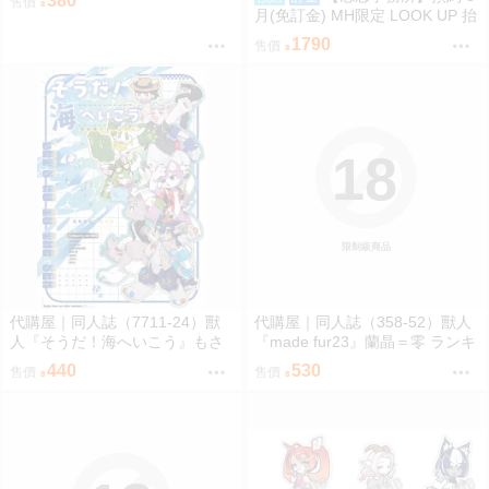
380
售價
月(免訂金) MH限定 LOOK UP 抬
頭 超時空輝耀姬 輝耀&酒寄彩葉
1790
售價
套組附特典 0816
18
限制級商品
代購屋｜同人誌（7711-24）獸
代購屋｜同人誌（358-52）獸人
人『そうだ！海へいこう』もさ
『made fur23』蘭晶＝零 ランキ
パラレルワールド
チ 096
440
530
售價
售價