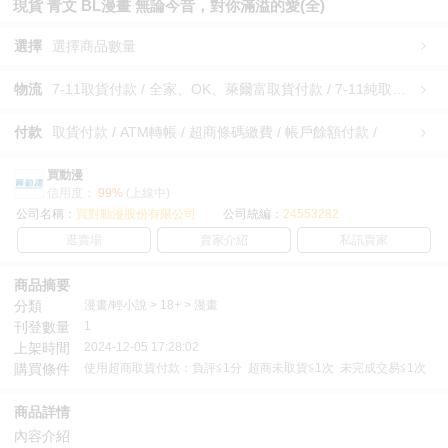
現貨 青文 BL漫畫 無論今昔，對你滿溢的愛(全)
選擇
選擇商品數量
物流
7-11取貨付款 / 全家、OK、萊爾富取貨付款 / 7-11純取貨 / 全家、OK、萊爾富純取貨 / 宅配/快遞 /
付款
取貨付款 / ATM轉帳 / 超商條碼繳費 / 帳戶餘額付款 /
買動漫
信用度：
99%
(上線中)
公司名稱：
買對動漫股份有限公司
公司統編：
24553282
逛賣場
賣家介紹
私訊賣家
商品摘要
分類
漫畫/輕小說 > 18+ > 漫畫
刊登數量
1
上架時間
2024-12-05 17:28:02
購買條件
使用超商取貨付款：負評≦1分 超商未取貨≦1次 未完成交易≦1次
商品詳情
內容介紹