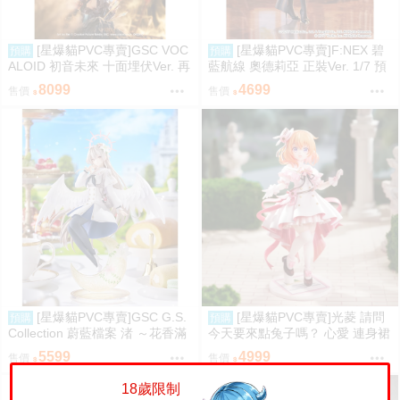
[星爆貓PVC專賣]GSC VOC
[星爆貓PVC專賣]F:NEX 碧
預購
預購
ALOID 初音未來 十面埋伏Ver. 再
藍航線 奧德莉亞 正裝Ver. 1/7 預
版 預計2027/10到貨
計2027/06到貨
8099
4699
售價
售價
[星爆貓PVC專賣]GSC G.S.
[星爆貓PVC專賣]光菱 請問
預購
預購
Collection 蔚藍檔案 渚 ～花香滿
今天要來點兔子嗎？ 心愛 連身裙
溢的微笑～ 預計2027/12到貨
Ver. 預計2027/08到貨
5599
4999
售價
售價
18歲限制