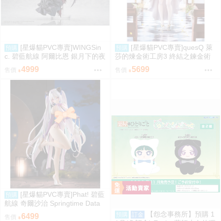
[星爆貓PVC專賣]WINGSin
[星爆貓PVC專賣]quesQ 萊
預購
預購
c. 碧藍航線 阿爾比恩 銀月下的夜
莎的煉金術工房3 終結之鍊金術
之眷屬 1/7 預計2028/01到貨
士與秘密鑰匙 萊莎琳・斯托特 婚
4999
5699
售價
售價
紗Ver. 1/7 預計2027/07到貨
[星爆貓PVC專賣]Phat! 碧藍
預購
航線 奇爾沙治 Springtime Data
預計2027/11到貨
【怨念事務所】預購 1
預購
訂金
6499
售價