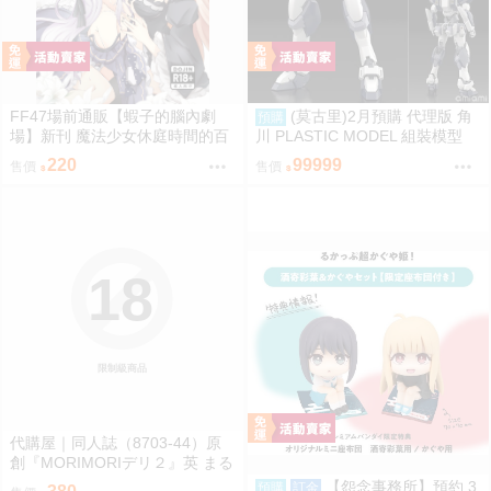
FF47場前通販【蝦子的腦內劇
(莫古里)2月預購 代理版 角
預購
場】新刊 魔法少女休庭時間的百
川 PLASTIC MODEL 組裝模型
合花藝2 魔法少女的魔女裁判 蝦
驚爆危機 1/48 強弩兵 一般版 免
220
99999
售價
售價
子 Ebiko［箱庭交響曲-通販］
訂金
18
限制級商品
代購屋｜同人誌（8703-44）原
創『MORIMORIデリ２』英 まる
てん丼
【怨念事務所】預約 3
預購
訂金