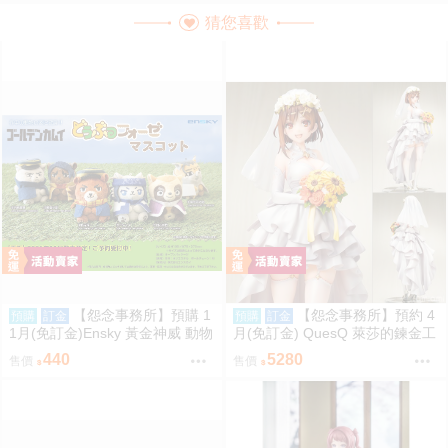
猜您喜歡
【怨念事務所】預購 1
【怨念事務所】預約 4
預購
訂金
預購
訂金
1月(免訂金)Ensky 黃金神威 動物
月(免訂金) QuesQ 萊莎的鍊金工
模樣坐姿娃吊飾 布偶 第1彈 6款
房 萊莎琳 斯托特 婚紗禮服Ver 1/
440
5280
售價
售價
分售 三次再販 0816
7 1025