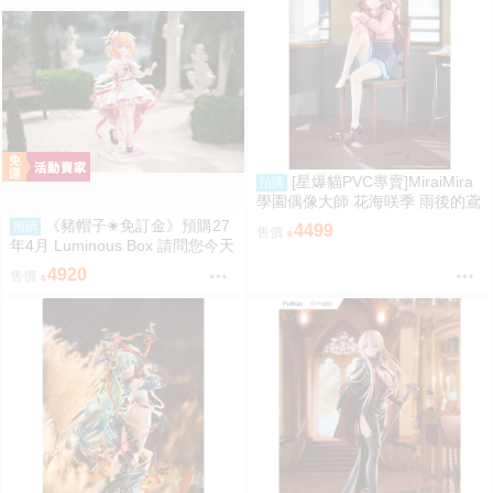
[星爆貓PVC專賣]MiraiMira
預購
學園偶像大師 花海咲季 雨後的鳶
尾花 特訓前Ver. 1/7 預計2027/07
《豬帽子✬免訂金》預購27
預購
4499
售價
到貨
年4月 Luminous Box 請問您今天
要來點兔子嗎？ 心愛 禮服Ver 1/
4920
售價
7 0906