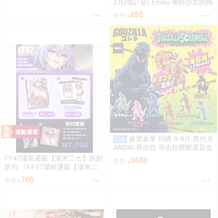
1月(免訂金) Ensky 藥師少女的獨
語 Q版動物裝珠鍊布偶吊飾 娃娃
480
售價
2款分售 0816
參號倉庫 預購 8-9月 萬代 B
訂金
ANDAI 哥吉拉 哥吉拉覺醒蛋盲盒
中盒12入 812超取免訂
FF47場前通販【湯米二七】原創
3480
售價
新刊 《FF47場前通販【湯米二
七】原創新刊 《綠鼎記上（下
700
售價
略）》 壓克力磁吸滑軌學生證 感
謝簽名板トミー27 ［箱庭交響
曲-通販］》 壓克力磁吸滑軌學生
證 簽感謝簽名板トミー27 ［箱庭