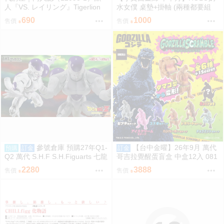
人『VS. レイリング』Tigerlion
水女僕 桌墊+掛軸 (兩種都要組
Moikana GRRRCOMICS-TG
合) 桌墊 滑鼠墊 70*40 掛軸 50*7
690
1000
售價
售價
0 R18【FF47場前預購】{宅即
門}
參號倉庫 預購27年Q1-
【台中金曜】26年9月 萬代
預購
訂金
訂金
Q2 萬代 S.H.F S.H.Figuarts 七龍
哥吉拉覺醒蛋盲盒 中盒12入 081
珠 FULL POWER 弗力札 戰損版
2
2280
3888
售價
售價