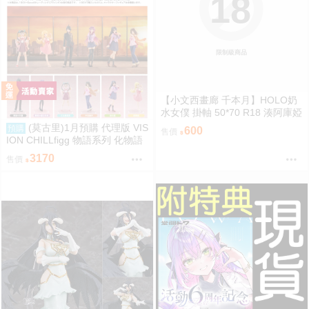
18
限制級商品
【小文西畫廊 千本月】HOLO奶
水女僕 掛軸 50*70 R18 湊阿庫婭
阿夸 沙花叉 虎鯨 雪花菈米 塞萊
(莫古里)1月預購 代理版 VIS
預購
600
售價
希·法娜 Fauna 白銀諾艾爾 團長
ION CHILLfigg 物語系列 化物語
獅白牡丹 拉歐拉 Raora 粉豹 暮
中盒 BOX6入 免訂金
3170
售價
娜·惑星諾瓦 Moona【FF47場前
預購】{宅即門}