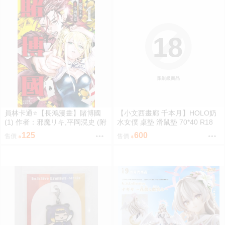
18
限制級商品
員林卡通⭐️【長鴻漫畫】賭博國
【小文西畫廊 千本月】HOLO奶
(1) 作者：邪魔リキ,平岡滉史 (附
水女僕 桌墊 滑鼠墊 70*40 R18
尼采書套)
夏色祭 馬自立 拉普拉斯 總帥 山
125
600
售價
售價
田 噶嗚·古拉 Gawr Gura 古石碧
珠 Bijou 哈珂斯·貝爾絲 Baelz【F
F47場前預購】{宅即門}