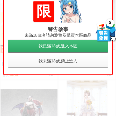
限
X
警告啟事
未滿18歲者請勿瀏覽及購買本區商品
我已滿18歲,進入本區
[星爆貓PVC專賣]MegaHou
預購
se Lucrea 無職轉生3 到了異世界
我未滿18歲,禁止進入
就拿出真本事 艾莉絲·伯雷亞斯·
【怨念事務所】預購 1
預購
訂金
6299
售價
格雷拉特 預計2027/06到貨
1月(免訂金) Ensky 我的英雄學院
Q版動物裝珠鍊布偶吊飾 娃娃 第
480
售價
2彈 9款分售 0816