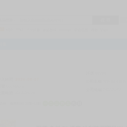
搜 尋
R1
商品標題
KSP
FF47
子午計畫
家庭教師
hololive
蔚藍檔案
鳴潮
Vspo
特集
評價
69296
登入時間
2026-08-07
公司名稱
買對動漫股份
帳號
bookstore
公司統編
24553282
註冊時間
2014-09-29
店鋪
服務時間: 10點-19點
一
二
三
四
五
六
日