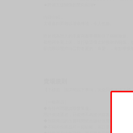
★跨越主從關係的雙向寵溺♥
內容介紹：
太過喜歡而難以澈底傳達，令人焦急。
終於成為戀人的冬夏與都單獨前往了箱根旅遊。
都想與冬夏上床，並打破這僅止於接吻的關係，
卻仍難以壓抑自己對冬夏的「喜愛」，差點狠狠抱
賣場規則
【下標前，請詳閱以下事項，完全同意才請下標
［一般商品］
◆有任何問題請聯繫客服。
用評價溝通者，日後將不再提供購書服務，請另
◆預購商品的出貨時間依出版社供貨情形會有所
◆不同月份商品可一起結帳，等訂單內所有商品