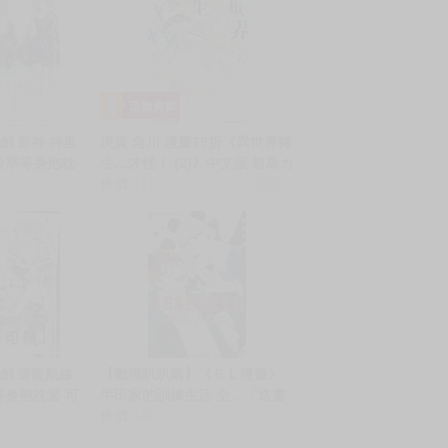
創 原神 神里
現貨 角川 漫畫79折《異世界轉
綾華等身抱枕
生…才怪！ (2)》中文版 航島カ
套 動漫等身抱
ズト タンサン
售價
111
銷量:2
創 碧藍航線
【動漫趴趴購】《ＢＬ漫畫》
等身抱枕套 可
半田家的訓練生活 全．「送書
身抱枕套
套」．松吉アコ．東立
售價
140