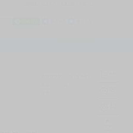
我的拍賣
訊息中心
最新公告
幫助中心
│
│
│
8 OFF
加入會員
會員登入
LINE登入
平台說明Q&A
結帳
未完成交易
0
次 (近半年)
商品
7107
件
有限公司
❔
訊息
中心
信用
99
%
常用
功能
TOP