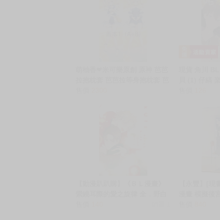
萌柚香❤米可樂原創 原神 芭芭
現貨 角川 B
拉抱枕套 芭芭拉等身抱枕套 芭
貝 (1) 仔縞
芭拉枕頭套 動漫等身抱枕套
售價
2300
售價
126
【動漫趴趴購】《ＢＬ漫畫》
【永豐】[現
縈繞耳際的愛之旋律 全．野白
漫畫 模擬後宮
ぐり．東立
售價
140
銷量:1
新) 出版：202
售價
840