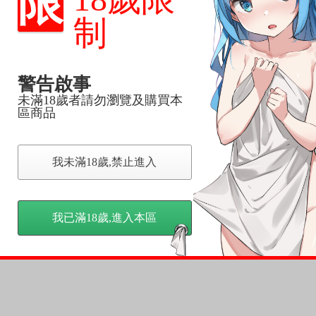
限
品為主。
反應，逾期不受理。
制
反應，將直接加入黑名單，還請下單後準時取貨。
警告啟事
意。
未滿18歲者請勿瀏覽及購買本
，以保障買賣家雙方權益。
區商品
訂金，訂金將以專屬訂金賣場方式收取，
我未滿18歲,禁止進入
認收貨後，訂金賣場將由大廚取消，
，請慎重下單。
商品為準，可能有色差。
我已滿18歲,進入本區
台灣到貨時間，發售及到貨時間依廠商實際出貨為準，
請諒解。