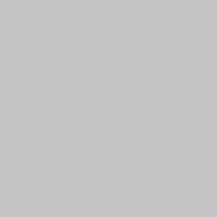
假日）
壞袋（快遞袋）
Ｅ破壞袋（快遞袋）
貨
）
?gid=3104440