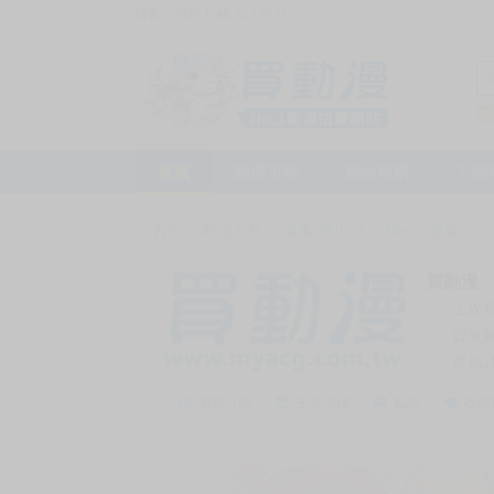
訪客，您好！
或
加入會員
首頁
動漫市集
新品預購
下殺
首頁
>
動漫市集
>
漫畫/輕小說
>
18+
>
漫畫
買動漫
上次
賣家
會員
賣家介紹
去逛店鋪
私訊
收藏