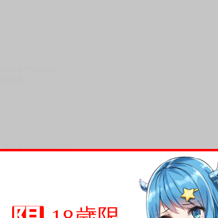
他在旅途中拚命忍耐，
緊冬夏…!?
，下標後視同完全同意】
尋其他店家，謝謝。
變動，一旦收到就會盡快寄出。
到齊後一起發貨。
18歲限