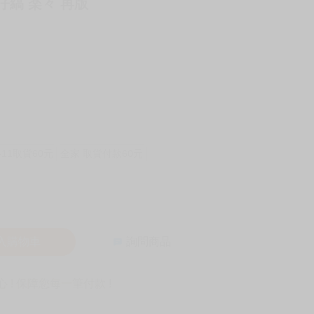
 仔縞 楽々 再版
-11取貨60元
全家 取貨付款60元
入購物車
詢問商品
! 保障您每一筆付款 !