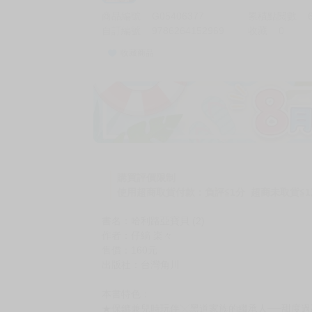
商品編號
G05406377
累積點閱數
自訂編號
9786264152969
收藏
0
收藏商品
購買評價限制
使用超商取貨付款：負評≦1分 超商未取貨≦1
書名：哈利路亞寶貝 (2)
作者：仔縞 楽々
售價：160元
出版社：台灣角川
本書特色：
★保鑣兼兒時玩伴╳黑道家族的繼承人──甜度過