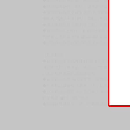
◆預購商品皆無現貨，商品圖為示意圖，請以實
◆商品如有缺件、瑕疵，請務必取貨3日內留言
◆書籍拆封無法更換及退貨(內頁印刷瑕疵例外)
書籍有問題請不要拆封，請私訊大廚協助。
◆逾期未取且訂單取消後三個工作天內未有任何
◆書籍贈品&上市日、依出版社最終公布為主。
有時會上市前更改贈品內容或延後出版，還請注
◆網路購物取貨後開箱時建議全程錄影拍照存證
［日本精品］
◆日本精品單筆滿NT$4,000須先支付 10% 
待買家收到訂單商品，確認品項數量無誤，並確
訂金金額將退回至買動漫錢包。
◆日本精品為受注代購性質，結單後恕無法取消
◆日本精品圖像僅供參考，設計及式樣請以實際
◆日本精品的標題月份是日本上市時間，不等於
約發售後1個月-2個月抵台。
◆如遇缺貨或砍單，將另行通知並取消訂單，敬
━━━━━━━━━━━━━━━━━━