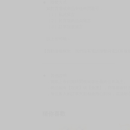
★ 聯繫方式
如對賣場或商品有任何問題可：
（１）私訊留言
（２）於賣場商品頁留言
（３）訂單回覆留言
以上皆可唷～
【買動漫提醒您：我們沒有電話聯繫與電話客服
━━━━━━━━━━━━━━━━━━
★ 其他說明
．實際上市到貨時間依出版社最終公布為主。
．商品如有【現貨】或【免運】，賣場都會特
．每位客人的訂單大廚都會用心對待，還請耐
猜你喜歡