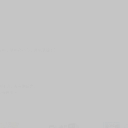
服務，請務必小心，避免受騙！】
別註明，沒有則反之。
心等候唷～