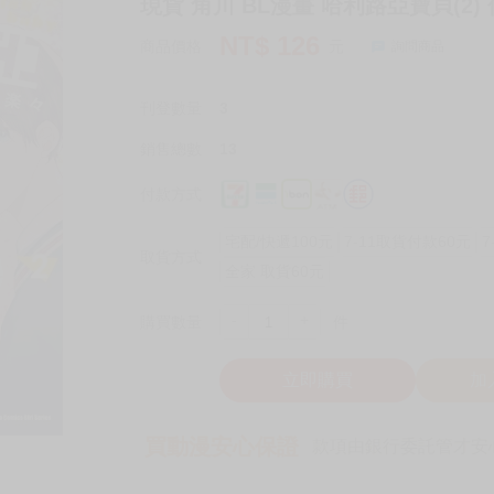
現貨 角川 BL漫畫 哈利路亞寶貝(2)
NT$
126
商品價格
元
詢問商品
刊登數量
3
銷售總數
13
付款方式
宅配/快遞100元
7-11取貨付款60元
7
取貨方式
全家 取貨60元
-
+
購買數量
件
立即購買
加
買動漫安心保證
款項由銀行委託管才安心 