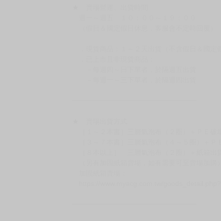
★ 賣場營運、出貨時間
週一～週五 １０：００～１９：００
（假日＆國定假日休息，客服會不定時回覆）
．現貨商品：１～２天出貨（不含假日＆國定
．已上市且非現貨商品：
－每週四～日下單者，於隔週五出貨
－每週一～三下單者，於隔週四出貨
━━━━━━━━━━━━━━━━━━
★ 賣場出貨方式
［１～２本書］三層氣泡布（２圈）＋ＰＥ破
［３～７本書］三層氣泡布（４～５圈）＋Ｐ
［８本以上］ 三層氣泡布（２圈）＋紙箱出
（另有加固紙箱賣場，如有需要可至賣場加購
加固紙箱賣場：
https://www.myacg.com.tw/goods_detail.php
━━━━━━━━━━━━━━━━━━