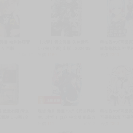
L漫畫 哈利路亞寶
【永豐】青文漫畫 失色世界
萌柚香❤米可樂原
 楽々 再版
1~7完 (全新) 出版：2024/09
綾華抱枕套 神里
銷量:12
售價
1160
套 神里綾華枕頭
售價
2300
枕套
書/數量有限]青文
現貨 角川 漫畫79折《異世界轉
萌柚香❤米可樂原
體驗 1~6完 (全
生…才怪！ (1)》中文版 航島カ
可畏抱枕套 可畏
4/09
ズト タンサン
售價
111
銷量:2
畏枕頭套 動漫等
售價
2300