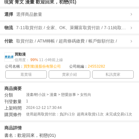
現貨 青文 漫畫 歡迎回來，初戀(01)
選擇
選擇商品數量
物流
7-11取貨付款 / 全家、OK、萊爾富取貨付款 / 7-11純取貨 / 全家、OK、萊爾富純取貨 / 宅配/快遞 /
付款
取貨付款 / ATM轉帳 / 超商條碼繳費 / 帳戶餘額付款 /
買動漫
信用度：
99%
11 小時前上線
公司名稱：
買對動漫股份有限公司
公司統編：
24553282
逛賣場
賣家介紹
私訊賣家
商品摘要
分類
漫畫/輕小說 > 漫畫 > 戀愛故事 > 女性向
刊登數量
1
上架時間
2024-12-12 17:30:44
購買條件
使用超商取貨付款：負評≦1分 超商未取貨≦1次 未完成交易≦1次
商品詳情
書名：歡迎回來，初戀(01)