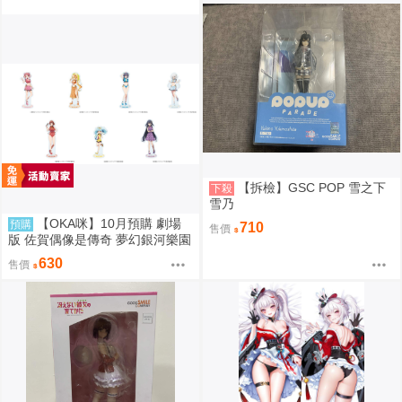
【拆檢】GSC POP 雪之下
下殺
雪乃
【OKA咪】10月預購 劇場
預購
710
售價
版 佐賀偶像是傳奇 夢幻銀河樂園
｜壓克力立牌 (共7款任選)
630
售價