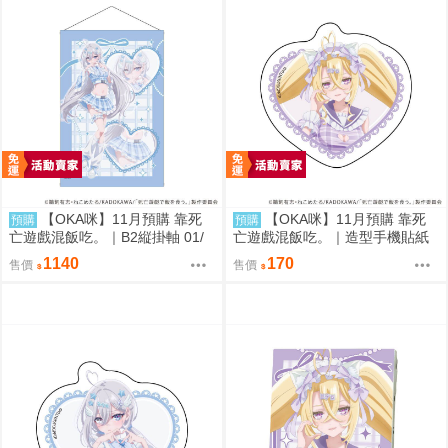
【OKA咪】11月預購 靠死
【OKA咪】11月預購 靠死
預購
預購
亡遊戲混飯吃。｜B2縦掛軸 01/
亡遊戲混飯吃。｜造型手機貼紙
(新繪插畫) (幽鬼)
02/ (新繪插畫) (御城)
1140
170
售價
售價