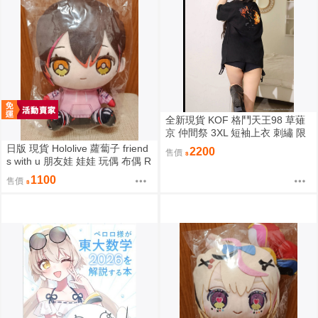
全新現貨 KOF 格鬥天王98 草薙
京 仲間祭 3XL 短袖上衣 刺繡 限
定聯名
日版 現貨 Hololive 蘿蔔子 friend
2200
售價
s with u 朋友娃 娃娃 玩偶 布偶 R
oboco ロボ子
1100
售價