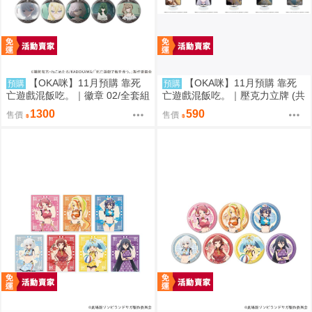
【OKA咪】11月預購 靠死
【OKA咪】11月預購 靠死
預購
預購
亡遊戲混飯吃。｜徽章 02/全套組
亡遊戲混飯吃。｜壓克力立牌 (共
(全8種)(官方&新繪插畫)
5款任選)
1300
590
售價
售價