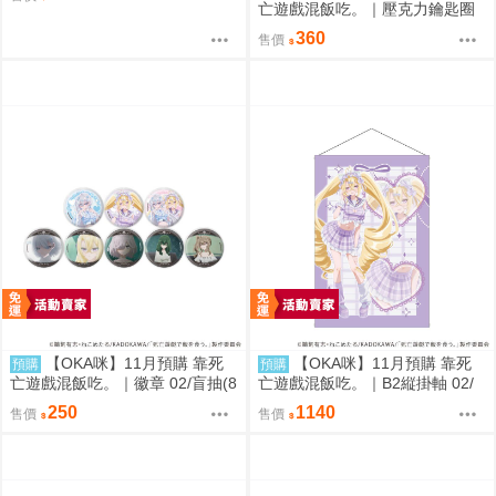
亡遊戲混飯吃。｜壓克力鑰匙圈
02/盲抽(8種)(官方&新繪插畫) 隨
360
售價
機一款
【OKA咪】11月預購 靠死
【OKA咪】11月預購 靠死
預購
預購
亡遊戲混飯吃。｜徽章 02/盲抽(8
亡遊戲混飯吃。｜B2縦掛軸 02/
種)(官方&新繪插畫) 隨機一款
(新繪插畫) (御城)
250
1140
售價
售價