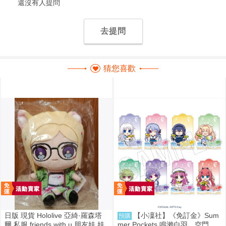
還沒有人提問
去提問
猜您喜歡
日版 現貨 Hololive 亞綺·羅森塔
【小凜社】《免訂金》Sum
預購
爾 私服 friends with u 朋友娃 娃
mer Pockets 鳴瀨白羽、空門