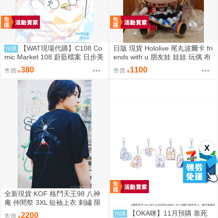
【WAT現場代購】C108 Co
日版 現貨 Hololive 尾丸波爾卡 fri
預購
mic Market 108 蔚藍檔案 日步美
ends with u 朋友娃 娃娃 玩偶 布
ペロロ様が東大数学2026を解説
偶 座長 尾丸ポルカ
380
1100
售價
售價
する本
X
全新現貨 KOF 格鬥天王98 八神
庵 仲間祭 3XL 短袖上衣 刺繡 限
定聯名
【OKA咪】11月預購 靠死
預購
2200
售價