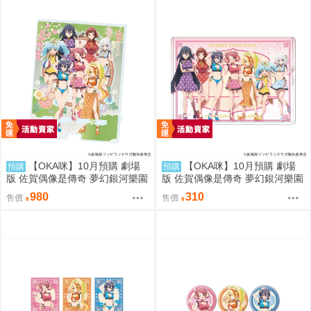
【OKA咪】10月預購 劇場
【OKA咪】10月預購 劇場
預購
預購
版 佐賀偶像是傳奇 夢幻銀河樂園
版 佐賀偶像是傳奇 夢幻銀河樂園
｜大型壓克力手機架 01/集合款
｜角色透明收納夾 02/集合款 旗
980
310
售價
售價
旗袍泳裝ver.
袍泳裝ver.(新繪插畫)