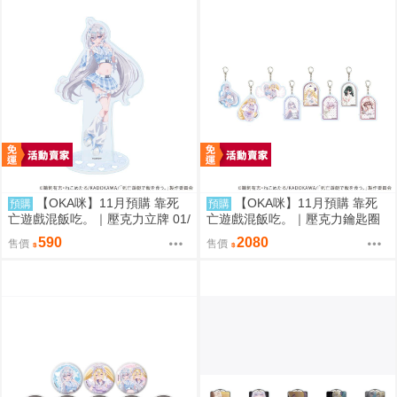
【OKA咪】11月預購 靠死
【OKA咪】11月預購 靠死
預購
預購
亡遊戲混飯吃。｜壓克力立牌 01/
亡遊戲混飯吃。｜壓克力鑰匙圈
A(新繪插畫) (幽鬼)
02/全套組(全8種)(官方&新繪插
590
2080
售價
售價
畫)