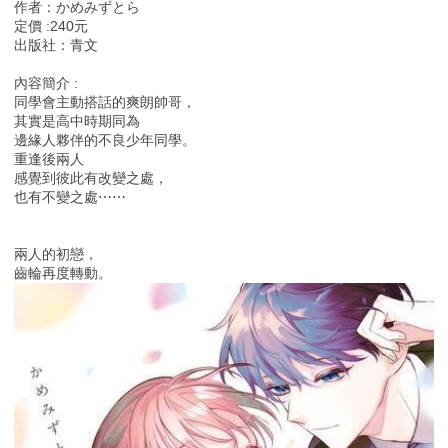
作者：かめみずとら
定價 :240元
出版社：青文
內容簡介 :
同學會主動搭話的爽朗帥哥，
其實是高中時期同為
邊緣人夥伴的不良少年同學。
重逢後兩人
感覺到彼此有改變之處，
也有不變之處⋯⋯
兩人的初戀，
齒輪再度轉動。