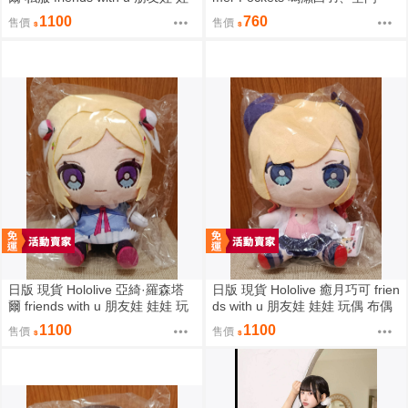
娃 玩偶 布偶 亞綺羅森 Akirose
蒼、久島鷗、紬溫達斯 壓克力立
1100
760
售價
售價
アキ・ローゼンタール
牌 吊飾 壓克力御守
日版 現貨 Hololive 亞綺·羅森塔
日版 現貨 Hololive 癒月巧可 frien
爾 friends with u 朋友娃 娃娃 玩
ds with u 朋友娃 娃娃 玩偶 布偶
偶 布偶 亞綺羅森 Akirose アキ・
癒月ちょこ
1100
1100
售價
售價
ローゼンタール