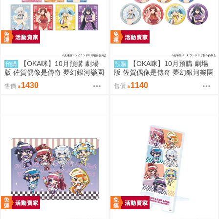
【OKA咪】10月預購 劇場
【OKA咪】10月預購 劇場
預購
預購
版 佐賀偶像是傳奇 夢幻銀河樂園
版 佐賀偶像是傳奇 夢幻銀河樂園
｜壓克力卡片 02/全套組(全7種)
｜徽章 03/全套組(全7種) 旗袍泳
1430
1140
售價
售價
旗袍泳裝ver.
裝ver.(新繪插畫)