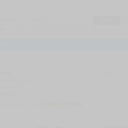
搜 尋
R1
商品標題
KSP
FF47
子午計畫
家庭教師
hololive
蔚藍檔案
鳴潮
Vspo
特集
acg2
評價
76171
登入時間
2026-08-08
帳號
myacg2
註冊時間
2014-12-10
店鋪
服務時間: 10點-19點
一
二
三
四
五
六
日