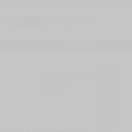
我的拍賣
訊息中心
最新公告
幫助中心
│
│
│
8 OFF
加入會員
會員登入
LINE登入
平台說明Q&A
結帳
未完成交易
0
次 (近半年)
商品
1023
件
❔
訊息
中心
信用
99
%
常用
功能
TOP