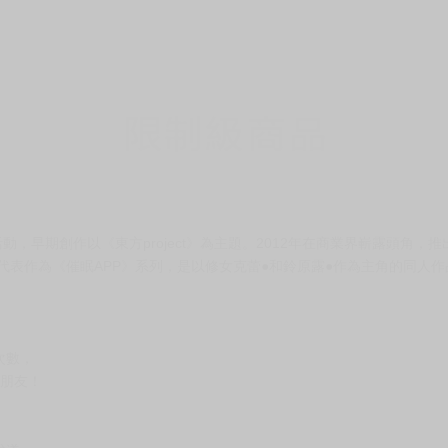
作活動，早期創作以《東方project》為主題。2012年在商業界嶄露頭
其代表作為《催眠APP》系列，是以修女克蕾●和鈴原露●作為主角的同人作
次數，
女朋友！