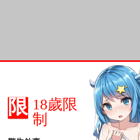
限
18歲限
制