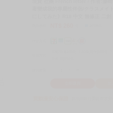
現貨 社團 French letter / 作
著變成我的專屬性伴侶/クラスメイ
にしてみた》R18 中文 無修正 二創 V
NT$
260
商品價格
元
詢問商品
付款方式
宅配/快遞100元
7-11取貨付款60元
7
取貨方式
全家 取貨60元
-
+
購買數量
件
立即購買
加
買動漫安心保證
款項由銀行委託管才安心 