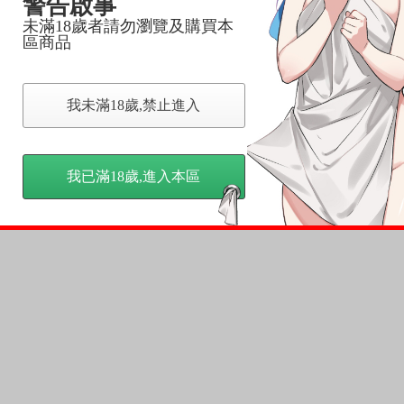
警告啟事
未滿18歲者請勿瀏覽及購買本
區商品
我未滿18歲,禁止進入
我已滿18歲,進入本區