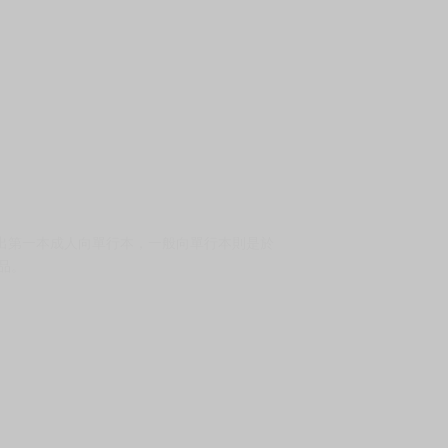
角，推出第一本成人向單行本，一般向單行本則是於
品。