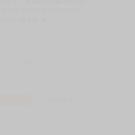
者:藤崎ひかり《 把同班的偶像Vtuber試
トのアイドルVを僕だけのセフレ
tuber 同人誌 ★
-11取貨60元
全家 取貨付款60元
入購物車
詢問商品
! 保障您每一筆付款 !