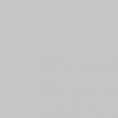
〈作者介紹〉
藤崎ひかり老師於2008年在PIXIV開始進行創
2015年推出。老師的同人創作皆以二創為主。
〈內容簡介〉
既是超人氣直播主，也是超有名的繪師。
在大眾之間也很有人氣，歌唱影片有著一億觀看
頻道訂閱者也達到兩百萬人的時●羽衣，是我的
「所－以－說！我不是你女朋友啦！
別擺出男朋友的架子好嗎！