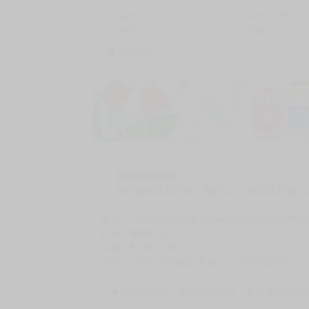
商品編號
G05454372
累積點閱數
自訂編號
9786263877757
收藏
24
收藏商品
購買評價限制
使用超商取貨付款：負評≦1分 超商未取貨≦1
書名：《把同班的偶像Vtuber試著變成我的專屬
作者：藤崎ひかり
規格：B5 黑白36P
售價：260元（限制級 未滿十八歲禁止購買）
☆★由藤崎ひかり老師正式授權，在台灣推出無