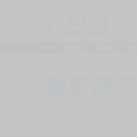
訪客，您好！
或
加入會員
首頁
動漫市集
新品預購
下殺
首頁
>
動漫市集
>
漫畫/輕小說
>
18+
>
同人誌
買動漫My
上次
賣家
會員
賣家介紹
去逛店鋪
私訊
收藏